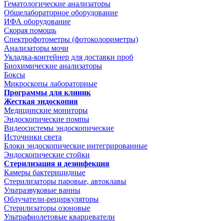
Гематологические анализаторы
Общелабораторное оборудование
ИФА оборудование
Скорая помощь
Спектрофотометры (фотоколориметры)
Анализаторы мочи
Укладка-контейнер для доставки проб
Биохимические анализаторы
Боксы
Микроскопы лабораторные
Программы для клиник
Жесткая эндоскопия
Медицинские мониторы
Эндоскопические помпы
Видеосистемы эндоскопические
Источники света
Блоки эндоскопические интегрированные
Эндоскопические стойки
Стерилизация и дезинфекция
Камеры бактерицидные
Стерилизаторы паровые, автоклавы
Ультразвуковые ванны
Облучатели-рециркуляторы
Стерилизаторы озоновые
Ультрафиолетовые кварцеватели