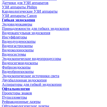
Датчики для УЗИ аппаратов
УЗИ аппараты Philips
Кардиологические УЗИ аппараты
УЗИ аппараты Canon
Гибкая эндоскопия
Эндовидеокамеры
Принадлежности для гибких эндоскопов
Видеокапсульная эндоскопия
Инсуффляторы
Видеодуоденоскопы
Видеогастроскопы
Видеоколоноскопы
Видеосистемы
Эндоскопические видеопроцессоры
Видеосигмоидоскопы
Фиброэндоскопы
Видеобронхоскопы
Эндоскопические источники света
Двухбаллонная эндоскопия
Аспираторы для гибкой эндоскопии
Офтальмология
Проекторы знаков
Пупиллометры
Рефракционные лазеры
Офтальмологические лазеры