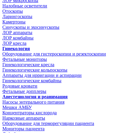
ЛОР микроскопы
Налобные осветители
Отоскопы
Ларингоскопы
Камертоны
Синускопы и эхосинускопы
ЛОР аппараты
ЛОР комбайны
ЛОР кресла
Гинекология
Оборудование для гистероскопии и резектоскопии
Фетальные мониторы
Гинекологические кресла
Гинекологические кольпоскопы
Аппараты для ирригации и аспирации
Гинекологические комбайны
Родовые кровати
Фетальные допплеры
Анестезиология и реанимация
Насосы энтерального питания
Мешки АМБУ
Концентраторы кислорода
Наркозные аппараты
Оборудование для терморегуляции пациента
Мониторы пациента