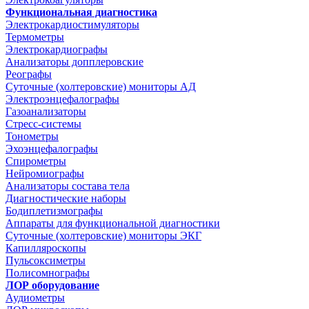
Функциональная диагностика
Электрокардиостимуляторы
Термометры
Электрокардиографы
Анализаторы допплеровские
Реографы
Суточные (холтеровские) мониторы АД
Электроэнцефалографы
Газоанализаторы
Стресс-системы
Тонометры
Эхоэнцефалографы
Спирометры
Нейромиографы
Анализаторы состава тела
Диагностические наборы
Бодиплетизмографы
Аппараты для функциональной диагностики
Суточные (холтеровские) мониторы ЭКГ
Капилляроскопы
Пульсоксиметры
Полисомнографы
ЛОР оборудование
Аудиометры