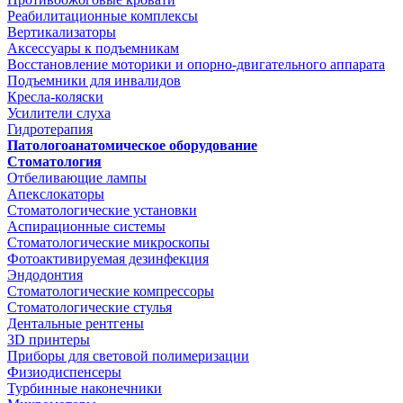
Реабилитационные комплексы
Вертикализаторы
Аксессуары к подъемникам
Восстановление моторики и опорно-двигательного аппарата
Подъемники для инвалидов
Кресла-коляски
Усилители слуха
Гидротерапия
Патологоанатомическое оборудование
Стоматология
Отбеливающие лампы
Апекслокаторы
Стоматологические установки
Аспирационные системы
Стоматологические микроскопы
Фотоактивируемая дезинфекция
Эндодонтия
Стоматологические компрессоры
Стоматологические стулья
Дентальные рентгены
3D принтеры
Приборы для световой полимеризации
Физиодиспенсеры
Турбинные наконечники