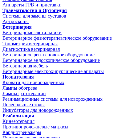
Аппараты ГРВ и приставки
Травматология и Ортопедия
Системы для замены суставов
Артроскопы
Ветеринария
Ветеринарные светильники
Ветеринарное физиотерапевтическое оборудование
Тонометрия ветеринарная
Диагностика ветеринарная
Ветеринарное рентгеновское оборудование
Ветеринарное эндоскопическое оборудование
Ветеринарная мебель
Ветеринарные электрохирургические аппараты
Неонатология
Кровати для новорожденных
Лампы обогрева
Лампы фототерапии
Реанимационные системы для новорожденных
Пеленальные столы
Инкубаторы для новорожденных
Реабилитация
Кинезотерапия
Противопролежневые матрасы
Кардиотренажеры
Противоожоговые кровати