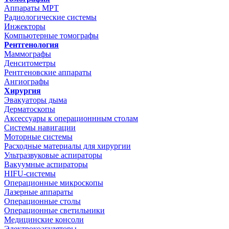
Аппараты МРТ
Радиологические системы
Инжекторы
Компьютерные томографы
Рентгенология
Маммографы
Денситометры
Рентгеновские аппараты
Ангиографы
Хирургия
Эвакуаторы дыма
Дерматоскопы
Аксессуары к операционнным столам
Системы навигации
Моторные системы
Расходные материалы для хирургии
Ультразвуковые аспираторы
Вакуумные аспираторы
HIFU-системы
Операционные микроскопы
Лазерные аппараты
Операционные столы
Операционные светильники
Медицинские консоли
Электрокоагуляторы