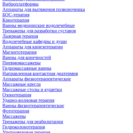
Виброплатформы
Аппараты для вытяжения позвоночника
БОС-терапия
Криотерапия
Ванны медицинские водолечебные
Тренажеры для разработки суставов
Лазерная терапия
Водолечебные кафедры и души
Аппараты для кинезотерапии
Магнитотерапия
Ванны для конечностей
Пневмомассажеры
Гидромассажные ванны
Направленная контактная диатермия
Аппараты физиотерапевтические
Массажные кресла
Массажные столы и кушетки
Озонотерапия
Ударно-волновая терапия
Ванны физиотерапевтические
Фототерапия
Массажеры
Тренажеры для реабилитации
Гидроколонотерапия
Ультразвуковая терапия