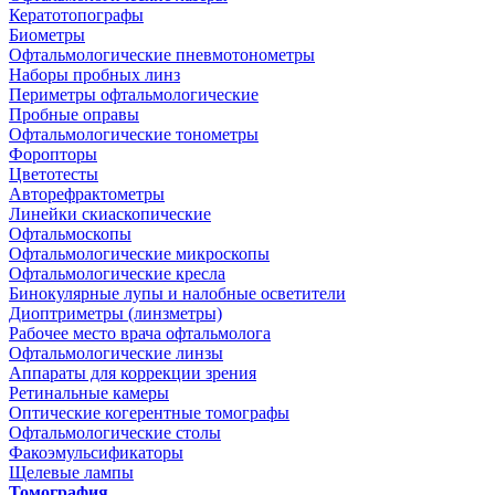
Кератотопографы
Биометры
Офтальмологические пневмотонометры
Наборы пробных линз
Периметры офтальмологические
Пробные оправы
Офтальмологические тонометры
Форопторы
Цветотесты
Авторефрактометры
Линейки скиаскопические
Офтальмоскопы
Офтальмологические микроскопы
Офтальмологические кресла
Бинокулярные лупы и налобные осветители
Диоптриметры (линзметры)
Рабочее место врача офтальмолога
Офтальмологические линзы
Аппараты для коррекции зрения
Ретинальные камеры
Оптические когерентные томографы
Офтальмологические столы
Факоэмульсификаторы
Щелевые лампы
Томография