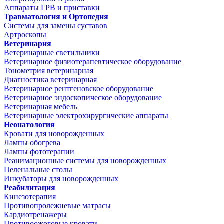
Аппараты ГРВ и приставки
Травматология и Ортопедия
Системы для замены суставов
Артроскопы
Ветеринария
Ветеринарные светильники
Ветеринарное физиотерапевтическое оборудование
Тонометрия ветеринарная
Диагностика ветеринарная
Ветеринарное рентгеновское оборудование
Ветеринарное эндоскопическое оборудование
Ветеринарная мебель
Ветеринарные электрохирургические аппараты
Неонатология
Кровати для новорожденных
Лампы обогрева
Лампы фототерапии
Реанимационные системы для новорожденных
Пеленальные столы
Инкубаторы для новорожденных
Реабилитация
Кинезотерапия
Противопролежневые матрасы
Кардиотренажеры
Противоожоговые кровати