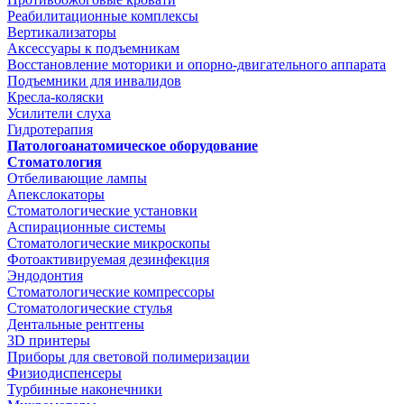
Реабилитационные комплексы
Вертикализаторы
Аксессуары к подъемникам
Восстановление моторики и опорно-двигательного аппарата
Подъемники для инвалидов
Кресла-коляски
Усилители слуха
Гидротерапия
Патологоанатомическое оборудование
Стоматология
Отбеливающие лампы
Апекслокаторы
Стоматологические установки
Аспирационные системы
Стоматологические микроскопы
Фотоактивируемая дезинфекция
Эндодонтия
Стоматологические компрессоры
Стоматологические стулья
Дентальные рентгены
3D принтеры
Приборы для световой полимеризации
Физиодиспенсеры
Турбинные наконечники