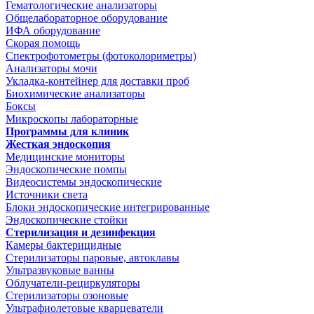
Гематологические анализаторы
Общелабораторное оборудование
ИФА оборудование
Скорая помощь
Спектрофотометры (фотоколориметры)
Анализаторы мочи
Укладка-контейнер для доставки проб
Биохимические анализаторы
Боксы
Микроскопы лабораторные
Программы для клиник
Жесткая эндоскопия
Медицинские мониторы
Эндоскопические помпы
Видеосистемы эндоскопические
Источники света
Блоки эндоскопические интегрированные
Эндоскопические стойки
Стерилизация и дезинфекция
Камеры бактерицидные
Стерилизаторы паровые, автоклавы
Ультразвуковые ванны
Облучатели-рециркуляторы
Стерилизаторы озоновые
Ультрафиолетовые кварцеватели