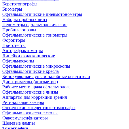
Кератотопографы
Биометры
Офтальмологические пневмотонометры
Наборы пробных линз
Периметры офтальмологические
Пробные оправы
Офтальмологические тонометры
Форопторы
Цветотесты
Авторефрактометры
Линейки скиаскопические
Офтальмоскопы
Офтальмологические микроскопы
Офтальмологические кресла
Бинокулярные лупы и налобные осветители
Диоптриметры (линзметры)
Рабочее место врача офтальмолога
Офтальмологические линзы
Аппараты для коррекции зрения
Ретинальные камеры
Оптические когерентные томографы
Офтальмологические столы
Факоэмульсификаторы
Щелевые лампы
Томография