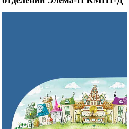
отделений Элема-Н КМП1-Д