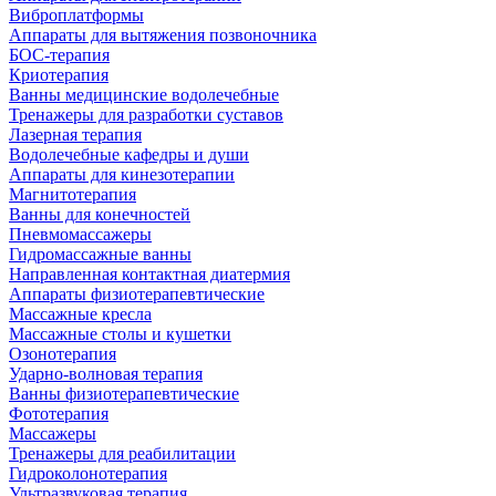
Виброплатформы
Аппараты для вытяжения позвоночника
БОС-терапия
Криотерапия
Ванны медицинские водолечебные
Тренажеры для разработки суставов
Лазерная терапия
Водолечебные кафедры и души
Аппараты для кинезотерапии
Магнитотерапия
Ванны для конечностей
Пневмомассажеры
Гидромассажные ванны
Направленная контактная диатермия
Аппараты физиотерапевтические
Массажные кресла
Массажные столы и кушетки
Озонотерапия
Ударно-волновая терапия
Ванны физиотерапевтические
Фототерапия
Массажеры
Тренажеры для реабилитации
Гидроколонотерапия
Ультразвуковая терапия