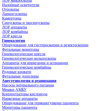
ЛОР микроскопы
Налобные осветители
Отоскопы
Ларингоскопы
Камертоны
Синускопы и эхосинускопы
ЛОР аппараты
ЛОР комбайны
ЛОР кресла
Гинекология
Оборудование для гистероскопии и резектоскопии
Фетальные мониторы
Гинекологические кресла
Гинекологические кольпоскопы
Аппараты для ирригации и аспирации
Гинекологические комбайны
Родовые кровати
Фетальные допплеры
Анестезиология и реанимация
Насосы энтерального питания
Мешки АМБУ
Концентраторы кислорода
Наркозные аппараты
Оборудование для терморегуляции пациента
Мониторы пациента