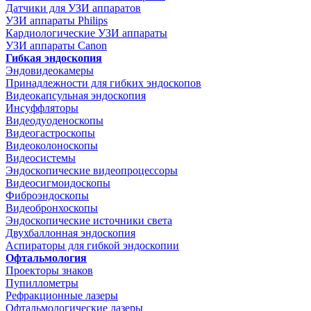
Датчики для УЗИ аппаратов
УЗИ аппараты Philips
Кардиологические УЗИ аппараты
УЗИ аппараты Canon
Гибкая эндоскопия
Эндовидеокамеры
Принадлежности для гибких эндоскопов
Видеокапсульная эндоскопия
Инсуффляторы
Видеодуоденоскопы
Видеогастроскопы
Видеоколоноскопы
Видеосистемы
Эндоскопические видеопроцессоры
Видеосигмоидоскопы
Фиброэндоскопы
Видеобронхоскопы
Эндоскопические источники света
Двухбаллонная эндоскопия
Аспираторы для гибкой эндоскопии
Офтальмология
Проекторы знаков
Пупиллометры
Рефракционные лазеры
Офтальмологические лазеры