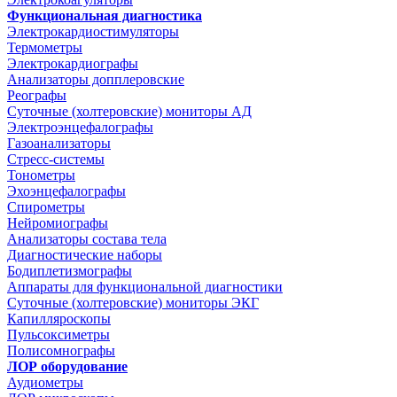
Функциональная диагностика
Электрокардиостимуляторы
Термометры
Электрокардиографы
Анализаторы допплеровские
Реографы
Суточные (холтеровские) мониторы АД
Электроэнцефалографы
Газоанализаторы
Стресс-системы
Тонометры
Эхоэнцефалографы
Спирометры
Нейромиографы
Анализаторы состава тела
Диагностические наборы
Бодиплетизмографы
Аппараты для функциональной диагностики
Суточные (холтеровские) мониторы ЭКГ
Капилляроскопы
Пульсоксиметры
Полисомнографы
ЛОР оборудование
Аудиометры