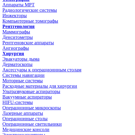
Аппараты МРТ
Радиологические системы
Инжекторы
Компьютерные томографы
Рентгенология
Маммографы
Денситометры
Рентгеновские аппараты
Ангиографы
Хирургия
Эвакуаторы дыма
Дерматоскопы
Аксессуары к операционнным столам
Системы навигации
Моторные системы
Расходные материалы для хирургии
Ультразвуковые аспираторы
Вакуумные аспираторы
HIFU-системы
Операционные микроскопы
Лазерные аппараты
Операционные столы
Операционные светильники
Медицинские консоли
Электрокоагуляторы