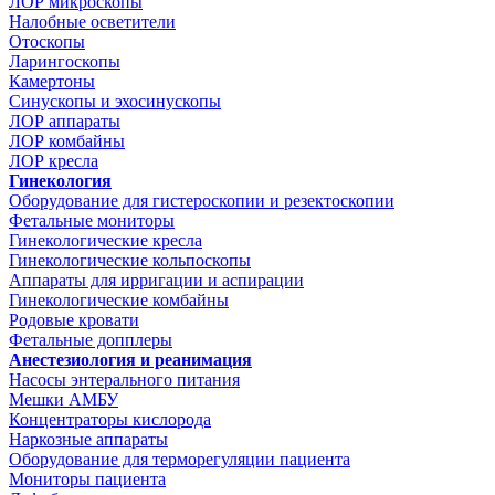
ЛОР микроскопы
Налобные осветители
Отоскопы
Ларингоскопы
Камертоны
Синускопы и эхосинускопы
ЛОР аппараты
ЛОР комбайны
ЛОР кресла
Гинекология
Оборудование для гистероскопии и резектоскопии
Фетальные мониторы
Гинекологические кресла
Гинекологические кольпоскопы
Аппараты для ирригации и аспирации
Гинекологические комбайны
Родовые кровати
Фетальные допплеры
Анестезиология и реанимация
Насосы энтерального питания
Мешки АМБУ
Концентраторы кислорода
Наркозные аппараты
Оборудование для терморегуляции пациента
Мониторы пациента