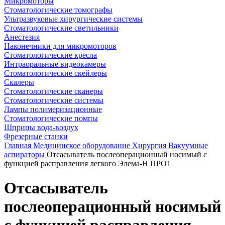
Микромоторы
Стоматологические томографы
Ультразвуковые хирургические системы
Стоматологические светильники
Анестезия
Наконечники для микромоторов
Стоматологические кресла
Интраоральные видеокамеры
Стоматологические скейлеры
Скалеры
Стоматологические сканеры
Стоматологические системы
Лампы полимеризационные
Стоматологические помпы
Шприцы вода-воздух
Фрезерные станки
Главная
Медицинское оборудование
Хирургия
Вакуумные
аспираторы
Отсасыватель послеоперационный носимый с
функцией расправления легкого Элема-Н ПРО1
Отсасыватель
послеоперационный носимый