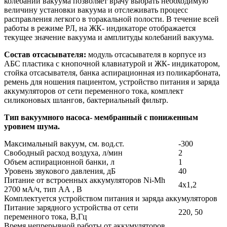
колебаний вакуума позволяет врачу выбрать необходимую
величину установки вакуума и отслеживать процесс
расправления легкого в торакальной полости. В течение всей
работы в режиме РЛ, на ЖК- индикаторе отображается
текущее значение вакуума и амплитуды колебаний вакуума.
Состав отсасывателя:
модуль отсасывателя в корпусе из
АБС пластика с кнопочной клавиатурой и ЖК- индикатором,
стойка отсасывателя, банка аспирационная из поликарбоната,
ремень для ношения пациентом, устройство питания и заряда
аккумуляторов от сети переменного тока, комплект
силиконовых шлангов, бактериальный фильтр.
Тип вакуумного насоса- мембранный с пониженным
уровнем шума.
Максимальный вакуум, см. вод.ст.
-300
Свободный расход воздуха, л/мин
2
Объем аспирационной банки, л
1
Уровень звукового давления, дБ
40
Питание от встроенных аккумуляторов Ni-Mh
4х1,2
2700 мА/ч, тип АА , В
Комплектуется устройством питания и заряда аккумуляторов
Питание зарядного устройства от сети
220, 50
переменного тока, В,Гц
Время непрерывной работы от аккумуляторов,