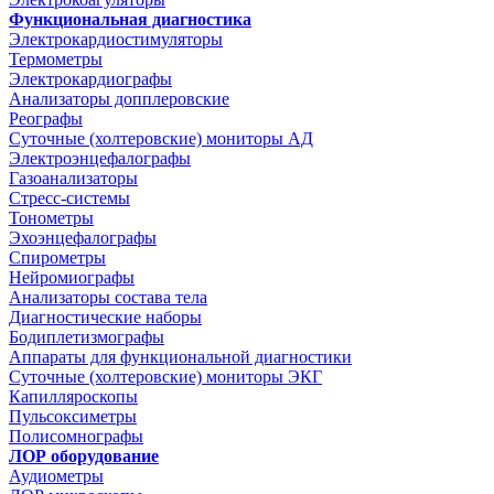
Функциональная диагностика
Электрокардиостимуляторы
Термометры
Электрокардиографы
Анализаторы допплеровские
Реографы
Суточные (холтеровские) мониторы АД
Электроэнцефалографы
Газоанализаторы
Стресс-системы
Тонометры
Эхоэнцефалографы
Спирометры
Нейромиографы
Анализаторы состава тела
Диагностические наборы
Бодиплетизмографы
Аппараты для функциональной диагностики
Суточные (холтеровские) мониторы ЭКГ
Капилляроскопы
Пульсоксиметры
Полисомнографы
ЛОР оборудование
Аудиометры