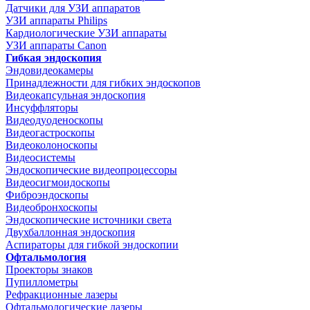
Датчики для УЗИ аппаратов
УЗИ аппараты Philips
Кардиологические УЗИ аппараты
УЗИ аппараты Canon
Гибкая эндоскопия
Эндовидеокамеры
Принадлежности для гибких эндоскопов
Видеокапсульная эндоскопия
Инсуффляторы
Видеодуоденоскопы
Видеогастроскопы
Видеоколоноскопы
Видеосистемы
Эндоскопические видеопроцессоры
Видеосигмоидоскопы
Фиброэндоскопы
Видеобронхоскопы
Эндоскопические источники света
Двухбаллонная эндоскопия
Аспираторы для гибкой эндоскопии
Офтальмология
Проекторы знаков
Пупиллометры
Рефракционные лазеры
Офтальмологические лазеры