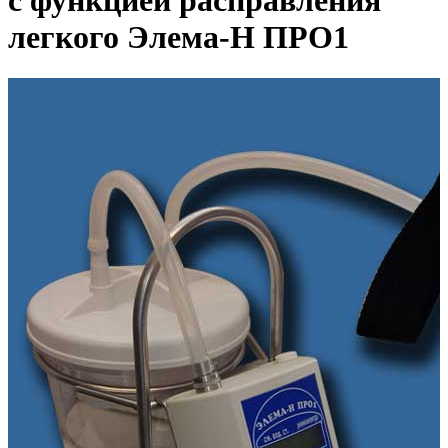
с функцией расправления
легкого Элема-Н ПРО1