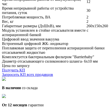
12
час
Время непрерывной работы от устройства
30
питания, суток
Потребляемая мощность, ВА
2
Вес, кг
2
Габаритные размеры (ДхШхВ), мм
260х150х260
Модуль установлен в стойке отсасывателя вместе с
аспирационной банкой
Цифровой ввод значения вакуума
Встроенный цифровой ЖК- индикатор
Поплавковая защита от переполнения аспирационной банки
отсасываемой жидкостью
Комплектуется бактериальным фильтром "Barrierbaby"
Диаметр отсасывающего силиконового шланга- 6х10 мм
Цена по запросу
Получить КП
Запросить КП всех продавцов
В наличии
со склада
От 12 месяцев
гарантии