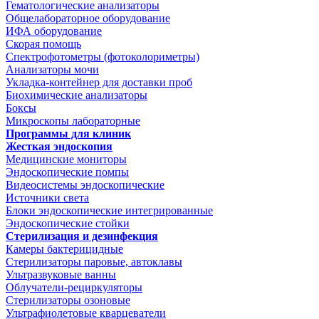
Гематологические анализаторы
Общелабораторное оборудование
ИФА оборудование
Скорая помощь
Спектрофотометры (фотоколориметры)
Анализаторы мочи
Укладка-контейнер для доставки проб
Биохимические анализаторы
Боксы
Микроскопы лабораторные
Программы для клиник
Жесткая эндоскопия
Медицинские мониторы
Эндоскопические помпы
Видеосистемы эндоскопические
Источники света
Блоки эндоскопические интегрированные
Эндоскопические стойки
Стерилизация и дезинфекция
Камеры бактерицидные
Стерилизаторы паровые, автоклавы
Ультразвуковые ванны
Облучатели-рециркуляторы
Стерилизаторы озоновые
Ультрафиолетовые кварцеватели