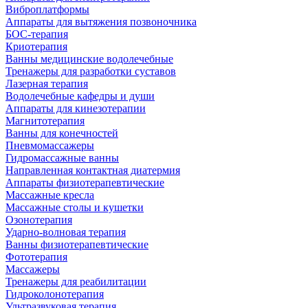
Виброплатформы
Аппараты для вытяжения позвоночника
БОС-терапия
Криотерапия
Ванны медицинские водолечебные
Тренажеры для разработки суставов
Лазерная терапия
Водолечебные кафедры и души
Аппараты для кинезотерапии
Магнитотерапия
Ванны для конечностей
Пневмомассажеры
Гидромассажные ванны
Направленная контактная диатермия
Аппараты физиотерапевтические
Массажные кресла
Массажные столы и кушетки
Озонотерапия
Ударно-волновая терапия
Ванны физиотерапевтические
Фототерапия
Массажеры
Тренажеры для реабилитации
Гидроколонотерапия
Ультразвуковая терапия