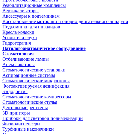
Реабилитационные комплексы
Вертикализаторы
Аксессуары к подъемникам
Восстановление моторики и опорно-двигательного аппарата
Подъемники для инвалидов
Кресла-коляски
Усилители слуха
Гидротерапия
Патологоанатомическое оборудование
Стоматология
Отбеливающие лампы
Апекслокаторы
Стоматологические установки
Аспирационные системы
Стоматологические микроскопы
Фотоактивируемая дезинфекция
Эндодонтия
Стоматологические компрессоры
Стоматологические стулья
Дентальные рентгены
3D принтеры
Приборы для световой полимеризации
Физиодиспенсеры
Турбинные наконечники