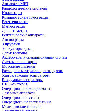
Аппараты МРТ
Радиологические системы
Инжекторы
Компьютерные томографы
Рентгенология
Маммографы
Денситометры
Рентгеновские аппараты
Ангиографы
Хирургия
Эвакуаторы дыма
Дерматоскопы
Аксессуары к операционнным столам
Системы навигации
Моторные системы
Расходные материалы для хирургии
Ультразвуковые аспираторы
Вакуумные аспираторы
HIFU-системы
Операционные микроскопы
Лазерные аппараты
Операционные столы
Операционные светильники
Медицинские консоли
Электрокоагуляторы