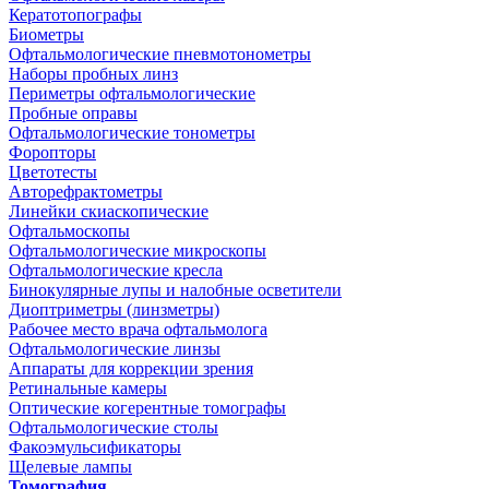
Кератотопографы
Биометры
Офтальмологические пневмотонометры
Наборы пробных линз
Периметры офтальмологические
Пробные оправы
Офтальмологические тонометры
Форопторы
Цветотесты
Авторефрактометры
Линейки скиаскопические
Офтальмоскопы
Офтальмологические микроскопы
Офтальмологические кресла
Бинокулярные лупы и налобные осветители
Диоптриметры (линзметры)
Рабочее место врача офтальмолога
Офтальмологические линзы
Аппараты для коррекции зрения
Ретинальные камеры
Оптические когерентные томографы
Офтальмологические столы
Факоэмульсификаторы
Щелевые лампы
Томография