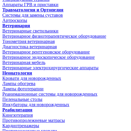
Аппараты ГРВ и приставки
Травматология и Ортопедия
Системы для замены суставов
Артроскопы
Ветеринария
Ветеринарные светильники
Ветеринарное физиотерапевтическое оборудование
Тонометрия ветеринарная
Диагностика ветеринарная
Ветеринарное рентгеновское оборудование
Ветеринарное эндоскопическое оборудование
Ветеринарная мебель
Ветеринарные электрохирургические аппараты
Неонатология
Кровати для новорожденных
Лампы обогрева
Лампы фототерапии
Реанимационные системы для новорожденных
Пеленальные столы
Инкубаторы для новорожденных
Реабилитация
Кинезотерапия
Противопролежневые матрасы
Кардиотренажеры
Противоожоговые кровати