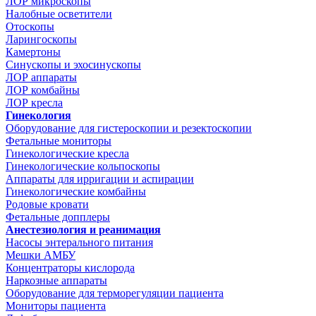
ЛОР микроскопы
Налобные осветители
Отоскопы
Ларингоскопы
Камертоны
Синускопы и эхосинускопы
ЛОР аппараты
ЛОР комбайны
ЛОР кресла
Гинекология
Оборудование для гистероскопии и резектоскопии
Фетальные мониторы
Гинекологические кресла
Гинекологические кольпоскопы
Аппараты для ирригации и аспирации
Гинекологические комбайны
Родовые кровати
Фетальные допплеры
Анестезиология и реанимация
Насосы энтерального питания
Мешки АМБУ
Концентраторы кислорода
Наркозные аппараты
Оборудование для терморегуляции пациента
Мониторы пациента