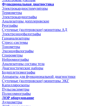
Функциональная диагностика
Электрокардиостимуляторы
Термометры
Электрокардиографы
Анализаторы допплеровские
Реографы
Суточные (холтеровские) мониторы АД
Электроэнцефалографы
Газоанализаторы
Стресс-системы
Тонометры
Эхоэнцефалографы
Спирометры
Нейромиографы
Анализаторы состава тела
Диагностические наборы
Бодиплетизмографы
Аппараты для функциональной диагностики
Суточные (холтеровские) мониторы ЭКГ
Капилляроскопы
Пульсоксиметры
Полисомнографы
ЛОР оборудование
Аудиометры