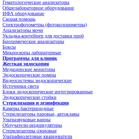
Гематологические анализаторы
Общелабораторное оборудование
ИФА оборудование
Скорая помощь
Спектрофотометры (фотоколориметры)
Анализаторы мочи
Укладка-контейнер для доставки проб
Биохимические анализаторы
Боксы
Микроскопы лабораторные
Программы для клиник
Жесткая эндоскопия
Медицинские мониторы
Эндоскопические помпы
Видеосистемы эндоскопические
Источники света
Блоки эндоскопические интегрированные
Эндоскопические стойки
Стерилизация и дезинфекция
Камеры бактерицидные
Стерилизаторы паровые, автоклавы
Ультразвуковые ванны
Облучатели-рециркуляторы
Стерилизаторы озоновые
Ультрафиолетовые кварцеватели