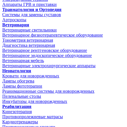
Аппараты ГРВ и приставки
Травматология и Ортопедия
Системы для замены суставов
Артроскопы
Ветеринария
Ветеринарные светильники
Ветеринарное физиотерапевтическое оборудование
Тонометрия ветеринарная
Диагностика ветеринарная
Ветеринарное рентгеновское оборудование
Ветеринарное эндоскопическое оборудование
Ветеринарная мебель
Ветеринарные электрохирургические аппараты
Неонатология
Кровати для новорожденных
Лампы обогрева
Лампы фототерапии
Реанимационные системы для новорожденных
Пеленальные столы
Инкубаторы для новорожденных
Реабилитация
Кинезотерапия
Противопролежневые матрасы
Кардиотренажеры
Противоожоговые кровати