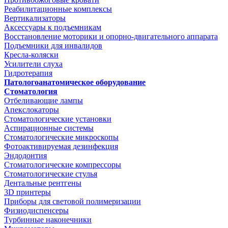
Реабилитационные комплексы
Вертикализаторы
Аксессуары к подъемникам
Восстановление моторики и опорно-двигательного аппарата
Подъемники для инвалидов
Кресла-коляски
Усилители слуха
Гидротерапия
Патологоанатомическое оборудование
Стоматология
Отбеливающие лампы
Апекслокаторы
Стоматологические установки
Аспирационные системы
Стоматологические микроскопы
Фотоактивируемая дезинфекция
Эндодонтия
Стоматологические компрессоры
Стоматологические стулья
Дентальные рентгены
3D принтеры
Приборы для световой полимеризации
Физиодиспенсеры
Турбинные наконечники