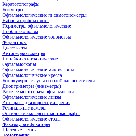
Кератотопографы
Биометры
Офтальмологические пневмотонометры
Наборы пробных линз
Периметры офтальмологические
Пробные оправы
Офтальмологические тонометры
Форопторы
Цветотесты
Авторефрактометры
Линейки скиаскопические
Офтальмоскопы
Офтальмологические микроскопы
Офтальмологические кресла
Бинокулярные лупы и налобные осветители
Диоптриметры (линзметры)
Рабочее место врача офтальмолога
Офтальмологические линзы
Аппараты для коррекции зрения
Ретинальные камеры
Оптические когерентные томографы
Офтальмологические столы
Факоэмульсификаторы
Щелевые лампы
Томография