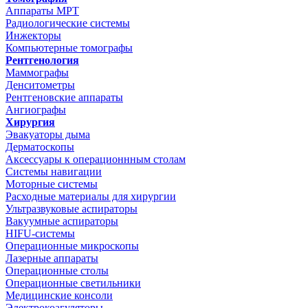
Аппараты МРТ
Радиологические системы
Инжекторы
Компьютерные томографы
Рентгенология
Маммографы
Денситометры
Рентгеновские аппараты
Ангиографы
Хирургия
Эвакуаторы дыма
Дерматоскопы
Аксессуары к операционнным столам
Системы навигации
Моторные системы
Расходные материалы для хирургии
Ультразвуковые аспираторы
Вакуумные аспираторы
HIFU-системы
Операционные микроскопы
Лазерные аппараты
Операционные столы
Операционные светильники
Медицинские консоли
Электрокоагуляторы