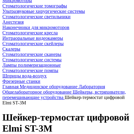
Микромоторы
Стоматологические томографы
Ультразвуковые хирургические системы
Стоматологические светильники
Анестезия
Наконечники для микромоторов
Стоматологические кресла
Интраоральные видеокамеры
Стоматологические скейлеры
Скалеры
Стоматологические сканеры
Стоматологические системы
Лампы полимеризационные
Стоматологические помпы
Шприцы вода-воздух
Фрезерные станки
Главная
Медицинское оборудование
Лаборатория
Общелабораторное оборудование
Шейкеры, встряхиватели,
перемешивающие устройства
Шейкер-термостат цифровой
Elmi ST-3M
Шейкер-термостат цифровой
Elmi ST-3M