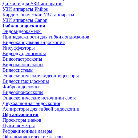
Датчики для УЗИ аппаратов
УЗИ аппараты Philips
Кардиологические УЗИ аппараты
УЗИ аппараты Canon
Гибкая эндоскопия
Эндовидеокамеры
Принадлежности для гибких эндоскопов
Видеокапсульная эндоскопия
Инсуффляторы
Видеодуоденоскопы
Видеогастроскопы
Видеоколоноскопы
Видеосистемы
Эндоскопические видеопроцессоры
Видеосигмоидоскопы
Фиброэндоскопы
Видеобронхоскопы
Эндоскопические источники света
Двухбаллонная эндоскопия
Аспираторы для гибкой эндоскопии
Офтальмология
Проекторы знаков
Пупиллометры
Рефракционные лазеры
Офтальмологические лазеры