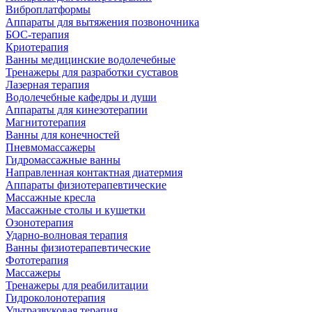
Виброплатформы
Аппараты для вытяжения позвоночника
БОС-терапия
Криотерапия
Ванны медицинские водолечебные
Тренажеры для разработки суставов
Лазерная терапия
Водолечебные кафедры и души
Аппараты для кинезотерапии
Магнитотерапия
Ванны для конечностей
Пневмомассажеры
Гидромассажные ванны
Направленная контактная диатермия
Аппараты физиотерапевтические
Массажные кресла
Массажные столы и кушетки
Озонотерапия
Ударно-волновая терапия
Ванны физиотерапевтические
Фототерапия
Массажеры
Тренажеры для реабилитации
Гидроколонотерапия
Ультразвуковая терапия