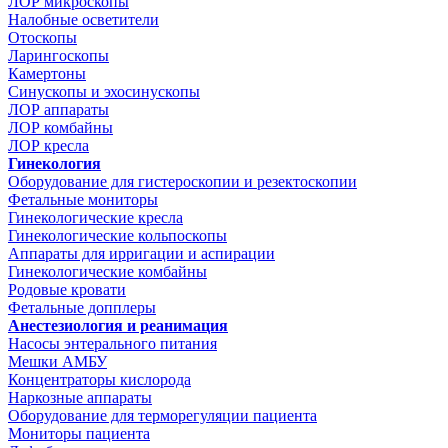
ЛОР микроскопы
Налобные осветители
Отоскопы
Ларингоскопы
Камертоны
Синускопы и эхосинускопы
ЛОР аппараты
ЛОР комбайны
ЛОР кресла
Гинекология
Оборудование для гистероскопии и резектоскопии
Фетальные мониторы
Гинекологические кресла
Гинекологические кольпоскопы
Аппараты для ирригации и аспирации
Гинекологические комбайны
Родовые кровати
Фетальные допплеры
Анестезиология и реанимация
Насосы энтерального питания
Мешки АМБУ
Концентраторы кислорода
Наркозные аппараты
Оборудование для терморегуляции пациента
Мониторы пациента