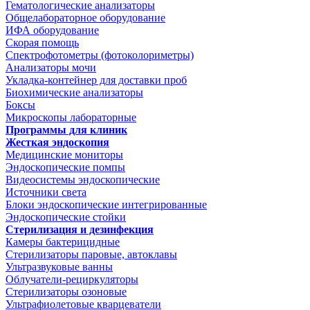
Гематологические анализаторы
Общелабораторное оборудование
ИФА оборудование
Скорая помощь
Спектрофотометры (фотоколориметры)
Анализаторы мочи
Укладка-контейнер для доставки проб
Биохимические анализаторы
Боксы
Микроскопы лабораторные
Программы для клиник
Жесткая эндоскопия
Медицинские мониторы
Эндоскопические помпы
Видеосистемы эндоскопические
Источники света
Блоки эндоскопические интегрированные
Эндоскопические стойки
Стерилизация и дезинфекция
Камеры бактерицидные
Стерилизаторы паровые, автоклавы
Ультразвуковые ванны
Облучатели-рециркуляторы
Стерилизаторы озоновые
Ультрафиолетовые кварцеватели