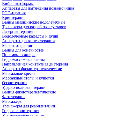
Виброплатформы
Аппараты для вытяжения позвоночника
БОС-терапия
Криотерапия
Ванны медицинские водолечебные
Тренажеры для разработки суставов
Лазерная терапия
Водолечебные кафедры и души
Аппараты для кинезотерапии
Магнитотерапия
Ванны для конечностей
Пневмомассажеры
Гидромассажные ванны
Направленная контактная диатермия
Аппараты физиотерапевтические
Массажные кресла
Массажные столы и кушетки
Озонотерапия
Ударно-волновая терапия
Ванны физиотерапевтические
Фототерапия
Массажеры
Тренажеры для реабилитации
Гидроколонотерапия
Ультразвуковая терапия