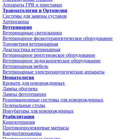
Аппараты ГРВ и приставки
Травматология и Ортопедия
Системы для замены суставов
Артроскопы
Ветеринария
Ветеринарные светильники
Ветеринарное физиотерапевтическое оборудование
Тонометрия ветеринарная
Диагностика ветеринарная
Ветеринарное рентгеновское оборудование
Ветеринарное эндоскопическое оборудование
Ветеринарная мебель
Ветеринарные электрохирургические аппараты
Неонатология
Кровати для новорожденных
Лампы обогрева
Лампы фототерапии
Реанимационные системы для новорожденных
Пеленальные столы
Инкубаторы для новорожденных
Реабилитация
Кинезотерапия
Противопролежневые матрасы
Кардиотренажеры
Противоожоговые кровати