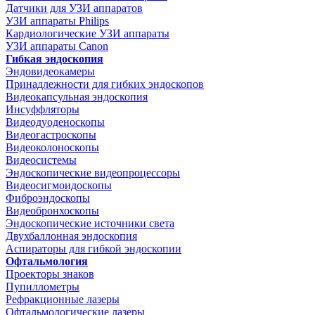
Датчики для УЗИ аппаратов
УЗИ аппараты Philips
Кардиологические УЗИ аппараты
УЗИ аппараты Canon
Гибкая эндоскопия
Эндовидеокамеры
Принадлежности для гибких эндоскопов
Видеокапсульная эндоскопия
Инсуффляторы
Видеодуоденоскопы
Видеогастроскопы
Видеоколоноскопы
Видеосистемы
Эндоскопические видеопроцессоры
Видеосигмоидоскопы
Фиброэндоскопы
Видеобронхоскопы
Эндоскопические источники света
Двухбаллонная эндоскопия
Аспираторы для гибкой эндоскопии
Офтальмология
Проекторы знаков
Пупиллометры
Рефракционные лазеры
Офтальмологические лазеры