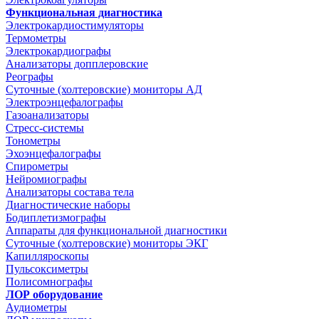
Функциональная диагностика
Электрокардиостимуляторы
Термометры
Электрокардиографы
Анализаторы допплеровские
Реографы
Суточные (холтеровские) мониторы АД
Электроэнцефалографы
Газоанализаторы
Стресс-системы
Тонометры
Эхоэнцефалографы
Спирометры
Нейромиографы
Анализаторы состава тела
Диагностические наборы
Бодиплетизмографы
Аппараты для функциональной диагностики
Суточные (холтеровские) мониторы ЭКГ
Капилляроскопы
Пульсоксиметры
Полисомнографы
ЛОР оборудование
Аудиометры