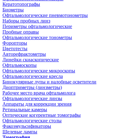
Кератотопографы
Биометры
Офтальмологические пневмотонометры
Наборы пробных линз
Периметры офтальмологические
Пробные оправы
Офтальмологические тонометры
Форопторы
Цветотесты
Авторефрактометры
Линейки скиаскопические
Офтальмоскопы
Офтальмологические микроскопы
Офтальмологические кресла
Бинокулярные лупы и налобные осветители
Диоптриметры (линзметры)
Рабочее место врача офтальмолога
Офтальмологические линзы
Аппараты для коррекции зрения
Ретинальные камеры
Оптические когерентные томографы
Офтальмологические столы
Факоэмульсификаторы
Щелевые лампы
Томография