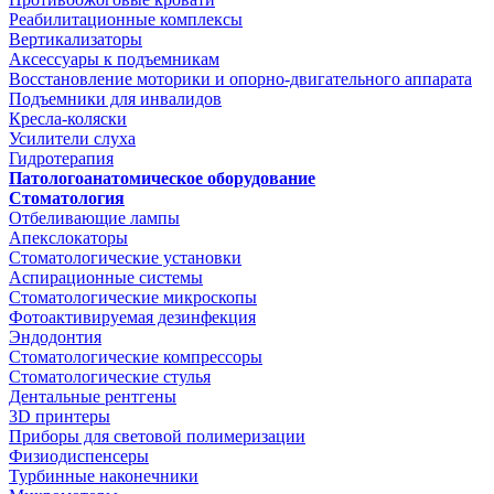
Реабилитационные комплексы
Вертикализаторы
Аксессуары к подъемникам
Восстановление моторики и опорно-двигательного аппарата
Подъемники для инвалидов
Кресла-коляски
Усилители слуха
Гидротерапия
Патологоанатомическое оборудование
Стоматология
Отбеливающие лампы
Апекслокаторы
Стоматологические установки
Аспирационные системы
Стоматологические микроскопы
Фотоактивируемая дезинфекция
Эндодонтия
Стоматологические компрессоры
Стоматологические стулья
Дентальные рентгены
3D принтеры
Приборы для световой полимеризации
Физиодиспенсеры
Турбинные наконечники