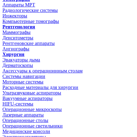
Аппараты МРТ
Радиологические системы
Инжекторы
Компьютерные томографы
Рентгенология
Маммографы
Денситометры
Рентгеновские аппараты
Ангиографы
Хирургия
Эвакуаторы дыма
Дерматоскопы
Аксессуары к операционнным столам
Системы навигации
Моторные системы
Расходные материалы для хирургии
Ультразвуковые аспираторы
Вакуумные аспираторы
HIFU-системы
Операционные микроскопы
Лазерные аппараты
Операционные столы
Операционные светильники
Медицинские консоли
Электрокоагуляторы