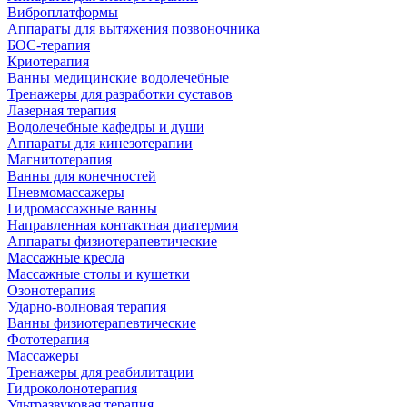
Виброплатформы
Аппараты для вытяжения позвоночника
БОС-терапия
Криотерапия
Ванны медицинские водолечебные
Тренажеры для разработки суставов
Лазерная терапия
Водолечебные кафедры и души
Аппараты для кинезотерапии
Магнитотерапия
Ванны для конечностей
Пневмомассажеры
Гидромассажные ванны
Направленная контактная диатермия
Аппараты физиотерапевтические
Массажные кресла
Массажные столы и кушетки
Озонотерапия
Ударно-волновая терапия
Ванны физиотерапевтические
Фототерапия
Массажеры
Тренажеры для реабилитации
Гидроколонотерапия
Ультразвуковая терапия