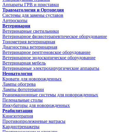
Аппараты ГРВ и приставки
Травматология и Ортопедия
Системы для замены суставов
Артроскопы
Ветеринария
Ветеринарные светильники
Ветеринарное физиотерапевтическое оборудование
Тонометрия ветеринарная
Диагностика ветеринарная
Ветеринарное рентгеновское оборудование
Ветеринарное эндоскопическое оборудование
Ветеринарная мебель
Ветеринарные электрохирургические аппараты
Неонатология
Кровати для новорожденных
Лампы обогрева
Лампы фототерапии
Реанимационные системы для новорожденных
Пеленальные столы
Инкубаторы для новорожденных
Реабилитация
Кинезотерапия
Противопролежневые матрасы
Кардиотренажеры
Противоожоговые кровати