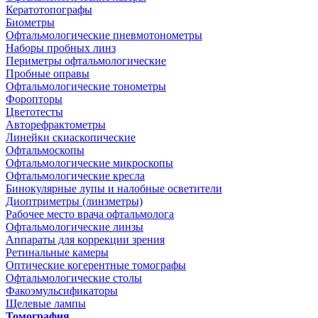
Кератотопографы
Биометры
Офтальмологические пневмотонометры
Наборы пробных линз
Периметры офтальмологические
Пробные оправы
Офтальмологические тонометры
Форопторы
Цветотесты
Авторефрактометры
Линейки скиаскопические
Офтальмоскопы
Офтальмологические микроскопы
Офтальмологические кресла
Бинокулярные лупы и налобные осветители
Диоптриметры (линзметры)
Рабочее место врача офтальмолога
Офтальмологические линзы
Аппараты для коррекции зрения
Ретинальные камеры
Оптические когерентные томографы
Офтальмологические столы
Факоэмульсификаторы
Щелевые лампы
Томография