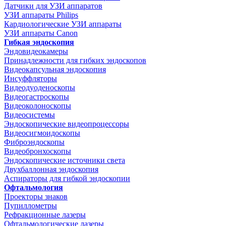
Датчики для УЗИ аппаратов
УЗИ аппараты Philips
Кардиологические УЗИ аппараты
УЗИ аппараты Canon
Гибкая эндоскопия
Эндовидеокамеры
Принадлежности для гибких эндоскопов
Видеокапсульная эндоскопия
Инсуффляторы
Видеодуоденоскопы
Видеогастроскопы
Видеоколоноскопы
Видеосистемы
Эндоскопические видеопроцессоры
Видеосигмоидоскопы
Фиброэндоскопы
Видеобронхоскопы
Эндоскопические источники света
Двухбаллонная эндоскопия
Аспираторы для гибкой эндоскопии
Офтальмология
Проекторы знаков
Пупиллометры
Рефракционные лазеры
Офтальмологические лазеры