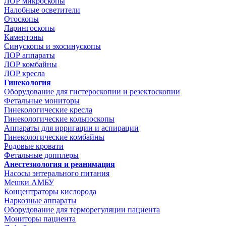
ЛОР микроскопы
Налобные осветители
Отоскопы
Ларингоскопы
Камертоны
Синускопы и эхосинускопы
ЛОР аппараты
ЛОР комбайны
ЛОР кресла
Гинекология
Оборудование для гистероскопии и резектоскопии
Фетальные мониторы
Гинекологические кресла
Гинекологические кольпоскопы
Аппараты для ирригации и аспирации
Гинекологические комбайны
Родовые кровати
Фетальные допплеры
Анестезиология и реанимация
Насосы энтерального питания
Мешки АМБУ
Концентраторы кислорода
Наркозные аппараты
Оборудование для терморегуляции пациента
Мониторы пациента