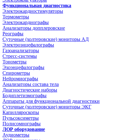
Функциональная диагностика
Электрокардиостимуляторы
Термометры
Электрокардиографы
Анализаторы допплеровские
Реографы
Суточные (холтеровские) мониторы АД
Электроэнцефалографы
Газоанализаторы
Стресс-системы
Тонометры
Эхоэнцефалографы
Спирометры
Нейромиографы
Анализаторы состава тела
Диагностические наборы
Бодиплетизмографы
Аппараты для функциональной диагностики
Суточные (холтеровские) мониторы ЭКГ
Капилляроскопы
Пульсоксиметры
Полисомнографы
ЛОР оборудование
Аудиометры