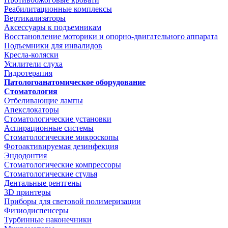
Реабилитационные комплексы
Вертикализаторы
Аксессуары к подъемникам
Восстановление моторики и опорно-двигательного аппарата
Подъемники для инвалидов
Кресла-коляски
Усилители слуха
Гидротерапия
Патологоанатомическое оборудование
Стоматология
Отбеливающие лампы
Апекслокаторы
Стоматологические установки
Аспирационные системы
Стоматологические микроскопы
Фотоактивируемая дезинфекция
Эндодонтия
Стоматологические компрессоры
Стоматологические стулья
Дентальные рентгены
3D принтеры
Приборы для световой полимеризации
Физиодиспенсеры
Турбинные наконечники