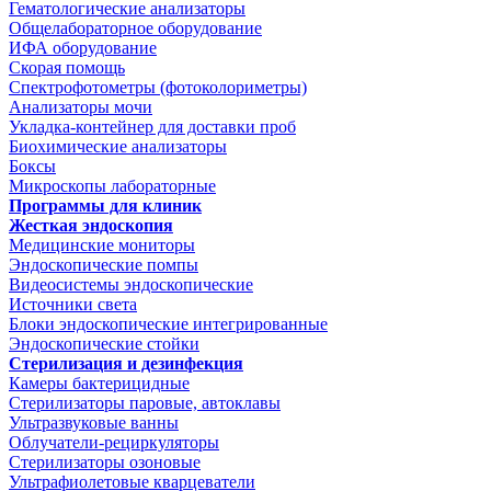
Гематологические анализаторы
Общелабораторное оборудование
ИФА оборудование
Скорая помощь
Спектрофотометры (фотоколориметры)
Анализаторы мочи
Укладка-контейнер для доставки проб
Биохимические анализаторы
Боксы
Микроскопы лабораторные
Программы для клиник
Жесткая эндоскопия
Медицинские мониторы
Эндоскопические помпы
Видеосистемы эндоскопические
Источники света
Блоки эндоскопические интегрированные
Эндоскопические стойки
Стерилизация и дезинфекция
Камеры бактерицидные
Стерилизаторы паровые, автоклавы
Ультразвуковые ванны
Облучатели-рециркуляторы
Стерилизаторы озоновые
Ультрафиолетовые кварцеватели