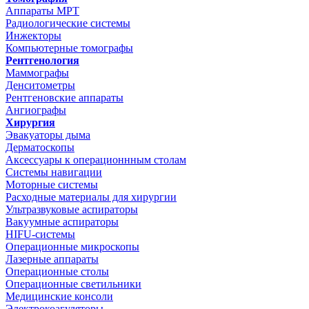
Аппараты МРТ
Радиологические системы
Инжекторы
Компьютерные томографы
Рентгенология
Маммографы
Денситометры
Рентгеновские аппараты
Ангиографы
Хирургия
Эвакуаторы дыма
Дерматоскопы
Аксессуары к операционнным столам
Системы навигации
Моторные системы
Расходные материалы для хирургии
Ультразвуковые аспираторы
Вакуумные аспираторы
HIFU-системы
Операционные микроскопы
Лазерные аппараты
Операционные столы
Операционные светильники
Медицинские консоли
Электрокоагуляторы