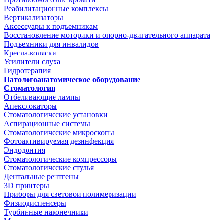
Реабилитационные комплексы
Вертикализаторы
Аксессуары к подъемникам
Восстановление моторики и опорно-двигательного аппарата
Подъемники для инвалидов
Кресла-коляски
Усилители слуха
Гидротерапия
Патологоанатомическое оборудование
Стоматология
Отбеливающие лампы
Апекслокаторы
Стоматологические установки
Аспирационные системы
Стоматологические микроскопы
Фотоактивируемая дезинфекция
Эндодонтия
Стоматологические компрессоры
Стоматологические стулья
Дентальные рентгены
3D принтеры
Приборы для световой полимеризации
Физиодиспенсеры
Турбинные наконечники