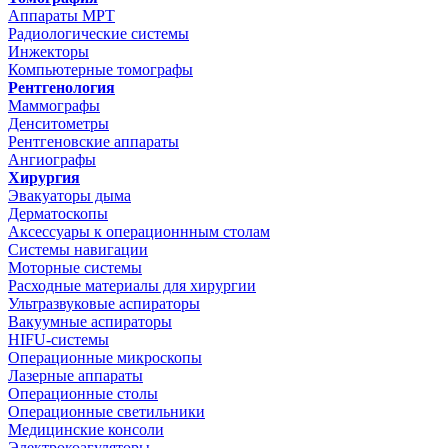
Аппараты МРТ
Радиологические системы
Инжекторы
Компьютерные томографы
Рентгенология
Маммографы
Денситометры
Рентгеновские аппараты
Ангиографы
Хирургия
Эвакуаторы дыма
Дерматоскопы
Аксессуары к операционнным столам
Системы навигации
Моторные системы
Расходные материалы для хирургии
Ультразвуковые аспираторы
Вакуумные аспираторы
HIFU-системы
Операционные микроскопы
Лазерные аппараты
Операционные столы
Операционные светильники
Медицинские консоли
Электрокоагуляторы