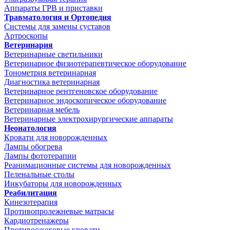
Аппараты ГРВ и приставки
Травматология и Ортопедия
Системы для замены суставов
Артроскопы
Ветеринария
Ветеринарные светильники
Ветеринарное физиотерапевтическое оборудование
Тонометрия ветеринарная
Диагностика ветеринарная
Ветеринарное рентгеновское оборудование
Ветеринарное эндоскопическое оборудование
Ветеринарная мебель
Ветеринарные электрохирургические аппараты
Неонатология
Кровати для новорожденных
Лампы обогрева
Лампы фототерапии
Реанимационные системы для новорожденных
Пеленальные столы
Инкубаторы для новорожденных
Реабилитация
Кинезотерапия
Противопролежневые матрасы
Кардиотренажеры
Противоожоговые кровати