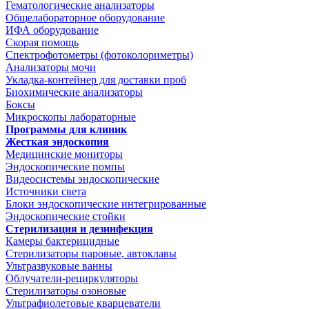
Гематологические анализаторы
Общелабораторное оборудование
ИФА оборудование
Скорая помощь
Спектрофотометры (фотоколориметры)
Анализаторы мочи
Укладка-контейнер для доставки проб
Биохимические анализаторы
Боксы
Микроскопы лабораторные
Программы для клиник
Жесткая эндоскопия
Медицинские мониторы
Эндоскопические помпы
Видеосистемы эндоскопические
Источники света
Блоки эндоскопические интегрированные
Эндоскопические стойки
Стерилизация и дезинфекция
Камеры бактерицидные
Стерилизаторы паровые, автоклавы
Ультразвуковые ванны
Облучатели-рециркуляторы
Стерилизаторы озоновые
Ультрафиолетовые кварцеватели