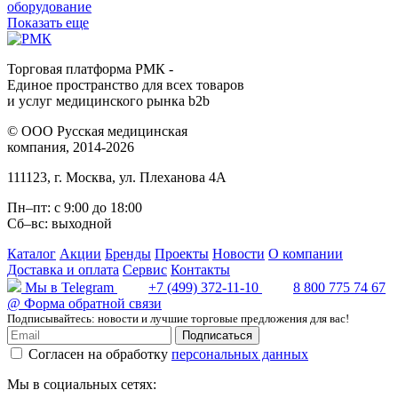
оборудование
Показать еще
Торговая платформа РМК -
Единое пространство для всех товаров
и услуг медицинского рынка b2b
©
ООО Русская медицинская
компания
, 2014-2026
111123
,
г. Москва
,
ул. Плеханова 4А
Пн–пт: с 9:00 до 18:00
Сб–вс: выходной
Каталог
Акции
Бренды
Проекты
Новости
О компании
Доставка и оплата
Сервис
Контакты
Мы в Telegram
+7 (499) 372-11-10
8 800 775 74 67
@
Форма обратной связи
Подписывайтесь: новости и лучшие торговые предложения для вас!
Подписаться
Согласен на обработку
персональных данных
Мы в социальных сетях: