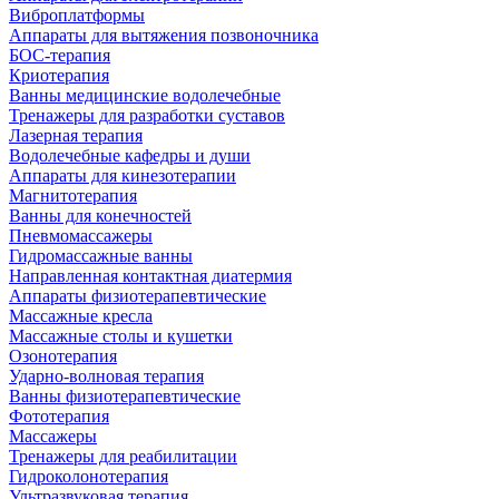
Виброплатформы
Аппараты для вытяжения позвоночника
БОС-терапия
Криотерапия
Ванны медицинские водолечебные
Тренажеры для разработки суставов
Лазерная терапия
Водолечебные кафедры и души
Аппараты для кинезотерапии
Магнитотерапия
Ванны для конечностей
Пневмомассажеры
Гидромассажные ванны
Направленная контактная диатермия
Аппараты физиотерапевтические
Массажные кресла
Массажные столы и кушетки
Озонотерапия
Ударно-волновая терапия
Ванны физиотерапевтические
Фототерапия
Массажеры
Тренажеры для реабилитации
Гидроколонотерапия
Ультразвуковая терапия