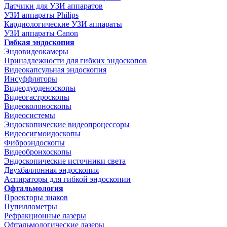
Датчики для УЗИ аппаратов
УЗИ аппараты Philips
Кардиологические УЗИ аппараты
УЗИ аппараты Canon
Гибкая эндоскопия
Эндовидеокамеры
Принадлежности для гибких эндоскопов
Видеокапсульная эндоскопия
Инсуффляторы
Видеодуоденоскопы
Видеогастроскопы
Видеоколоноскопы
Видеосистемы
Эндоскопические видеопроцессоры
Видеосигмоидоскопы
Фиброэндоскопы
Видеобронхоскопы
Эндоскопические источники света
Двухбаллонная эндоскопия
Аспираторы для гибкой эндоскопии
Офтальмология
Проекторы знаков
Пупиллометры
Рефракционные лазеры
Офтальмологические лазеры