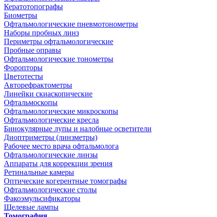
Кератотопографы
Биометры
Офтальмологические пневмотонометры
Наборы пробных линз
Периметры офтальмологические
Пробные оправы
Офтальмологические тонометры
Форопторы
Цветотесты
Авторефрактометры
Линейки скиаскопические
Офтальмоскопы
Офтальмологические микроскопы
Офтальмологические кресла
Бинокулярные лупы и налобные осветители
Диоптриметры (линзметры)
Рабочее место врача офтальмолога
Офтальмологические линзы
Аппараты для коррекции зрения
Ретинальные камеры
Оптические когерентные томографы
Офтальмологические столы
Факоэмульсификаторы
Щелевые лампы
Томография