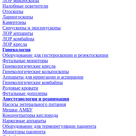
ЛОР микроскопы
Налобные осветители
Отоскопы
Ларингоскопы
Камертоны
Синускопы и эхосинускопы
ЛОР аппараты
ЛОР комбайны
ЛОР кресла
Гинекология
Оборудование для гистероскопии и резектоскопии
Фетальные мониторы
Гинекологические кресла
Гинекологические кольпоскопы
Аппараты для ирригации и аспирации
Гинекологические комбайны
Родовые кровати
Фетальные допплеры
Анестезиология и реанимация
Насосы энтерального питания
Мешки АМБУ
Концентраторы кислорода
Наркозные аппараты
Оборудование для терморегуляции пациента
Мониторы пациента