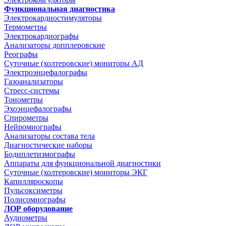
Функциональная диагностика
Электрокардиостимуляторы
Термометры
Электрокардиографы
Анализаторы допплеровские
Реографы
Суточные (холтеровские) мониторы АД
Электроэнцефалографы
Газоанализаторы
Стресс-системы
Тонометры
Эхоэнцефалографы
Спирометры
Нейромиографы
Анализаторы состава тела
Диагностические наборы
Бодиплетизмографы
Аппараты для функциональной диагностики
Суточные (холтеровские) мониторы ЭКГ
Капилляроскопы
Пульсоксиметры
Полисомнографы
ЛОР оборудование
Аудиометры