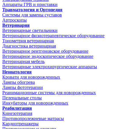
Аппараты ГРВ и приставки
Травматология и Ортопедия
Системы для замены суставов
Артроскопы
Ветеринария
Ветеринарные светильники
Ветеринарное физиотерапевтическое оборудование
Тонометрия ветеринарная
Диагностика ветеринарная
Ветеринарное рентгеновское оборудование
Ветеринарное эндоскопическое оборудование
Ветеринарная мебель
Ветеринарные электрохирургические аппараты
Неонатология
Кровати для новорожденных
Лампы обогрева
Лампы фототерапии
Реанимационные системы для новорожденных
Пеленальные столы
Инкубаторы для новорожденных
Реабилитация
Кинезотерапия
Противопролежневые матрасы
Кардиотренажеры
Противоожоговые кровати