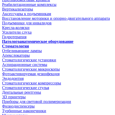
Реабилитационные комплексы
Вертикализаторы
Аксессуары к подъемникам
Восстановление моторики и опорно-двигательного аппарата
Подъемники для инвалидов
Кресла-коляски
Усилители слуха
Гидротерапия
Патологоанатомическое оборудование
Стоматология
Отбеливающие лампы
Апекслокаторы
Стоматологические установки
Аспирационные системы
Стоматологические микроскопы
Фотоактивируемая дезинфекция
Эндодонтия
Стоматологические компрессоры
Стоматологические стулья
Дентальные рентгены
3D принтеры
Приборы для световой полимеризации
Физиодиспенсеры
Турбинные наконечники