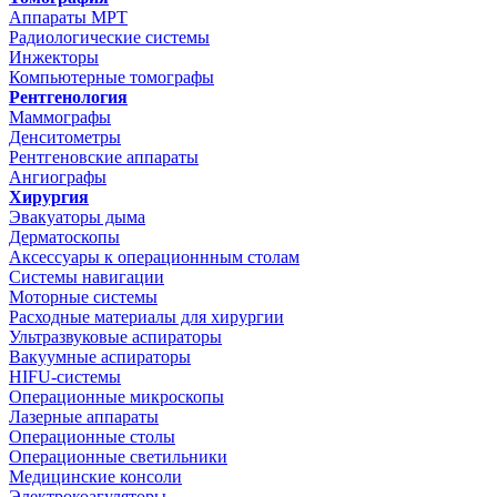
Аппараты МРТ
Радиологические системы
Инжекторы
Компьютерные томографы
Рентгенология
Маммографы
Денситометры
Рентгеновские аппараты
Ангиографы
Хирургия
Эвакуаторы дыма
Дерматоскопы
Аксессуары к операционнным столам
Системы навигации
Моторные системы
Расходные материалы для хирургии
Ультразвуковые аспираторы
Вакуумные аспираторы
HIFU-системы
Операционные микроскопы
Лазерные аппараты
Операционные столы
Операционные светильники
Медицинские консоли
Электрокоагуляторы