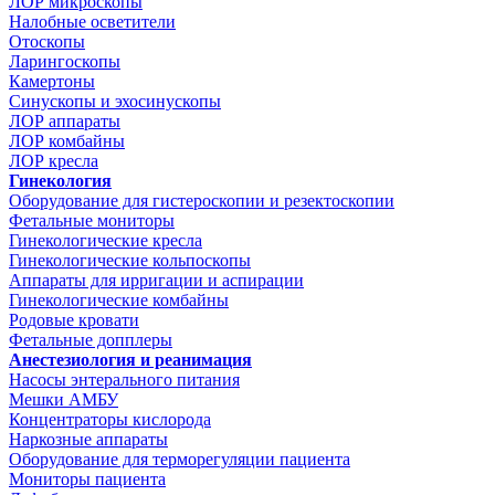
ЛОР микроскопы
Налобные осветители
Отоскопы
Ларингоскопы
Камертоны
Синускопы и эхосинускопы
ЛОР аппараты
ЛОР комбайны
ЛОР кресла
Гинекология
Оборудование для гистероскопии и резектоскопии
Фетальные мониторы
Гинекологические кресла
Гинекологические кольпоскопы
Аппараты для ирригации и аспирации
Гинекологические комбайны
Родовые кровати
Фетальные допплеры
Анестезиология и реанимация
Насосы энтерального питания
Мешки АМБУ
Концентраторы кислорода
Наркозные аппараты
Оборудование для терморегуляции пациента
Мониторы пациента