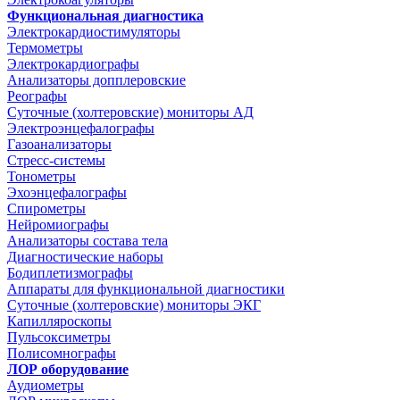
Функциональная диагностика
Электрокардиостимуляторы
Термометры
Электрокардиографы
Анализаторы допплеровские
Реографы
Суточные (холтеровские) мониторы АД
Электроэнцефалографы
Газоанализаторы
Стресс-системы
Тонометры
Эхоэнцефалографы
Спирометры
Нейромиографы
Анализаторы состава тела
Диагностические наборы
Бодиплетизмографы
Аппараты для функциональной диагностики
Суточные (холтеровские) мониторы ЭКГ
Капилляроскопы
Пульсоксиметры
Полисомнографы
ЛОР оборудование
Аудиометры