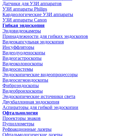
Датчики для УЗИ аппаратов
УЗИ аппараты Philips
Кардиологические УЗИ аппараты
УЗИ аппараты Canon
Гибкая эндоскопия
Эндовидеокамеры
Принадлежности для гибких эндоскопов
Видеокапсульная эндоскопия
Инсуффляторы
Видеодуоденоскопы
Видеогастроскопы
Видеоколоноскопы
Видеосистемы
Эндоскопические видеопроцессоры
Видеосигмоидоскопы
Фиброэндоскопы
Видеобронхоскопы
Эндоскопические источники света
Двухбаллонная эндоскопия
Аспираторы для гибкой эндоскопии
Офтальмология
Проекторы знаков
Пупиллометры
Рефракционные лазеры
Офтальмологические лазеры