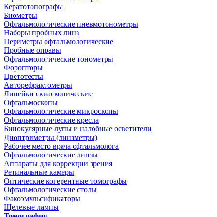
Кератотопографы
Биометры
Офтальмологические пневмотонометры
Наборы пробных линз
Периметры офтальмологические
Пробные оправы
Офтальмологические тонометры
Форопторы
Цветотесты
Авторефрактометры
Линейки скиаскопические
Офтальмоскопы
Офтальмологические микроскопы
Офтальмологические кресла
Бинокулярные лупы и налобные осветители
Диоптриметры (линзметры)
Рабочее место врача офтальмолога
Офтальмологические линзы
Аппараты для коррекции зрения
Ретинальные камеры
Оптические когерентные томографы
Офтальмологические столы
Факоэмульсификаторы
Щелевые лампы
Томография