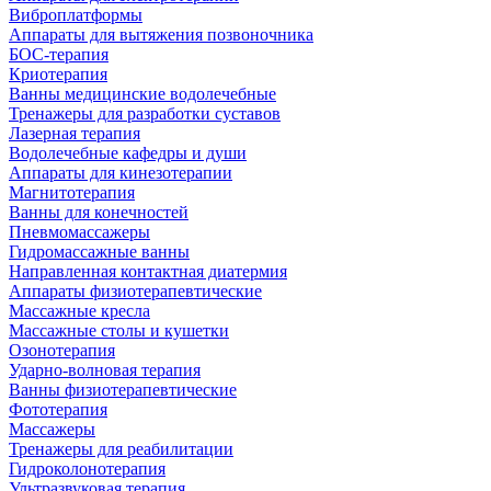
Виброплатформы
Аппараты для вытяжения позвоночника
БОС-терапия
Криотерапия
Ванны медицинские водолечебные
Тренажеры для разработки суставов
Лазерная терапия
Водолечебные кафедры и души
Аппараты для кинезотерапии
Магнитотерапия
Ванны для конечностей
Пневмомассажеры
Гидромассажные ванны
Направленная контактная диатермия
Аппараты физиотерапевтические
Массажные кресла
Массажные столы и кушетки
Озонотерапия
Ударно-волновая терапия
Ванны физиотерапевтические
Фототерапия
Массажеры
Тренажеры для реабилитации
Гидроколонотерапия
Ультразвуковая терапия