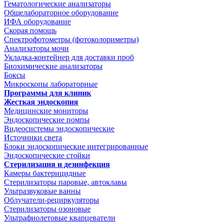
Гематологические анализаторы
Общелабораторное оборудование
ИФА оборудование
Скорая помощь
Спектрофотометры (фотоколориметры)
Анализаторы мочи
Укладка-контейнер для доставки проб
Биохимические анализаторы
Боксы
Микроскопы лабораторные
Программы для клиник
Жесткая эндоскопия
Медицинские мониторы
Эндоскопические помпы
Видеосистемы эндоскопические
Источники света
Блоки эндоскопические интегрированные
Эндоскопические стойки
Стерилизация и дезинфекция
Камеры бактерицидные
Стерилизаторы паровые, автоклавы
Ультразвуковые ванны
Облучатели-рециркуляторы
Стерилизаторы озоновые
Ультрафиолетовые кварцеватели