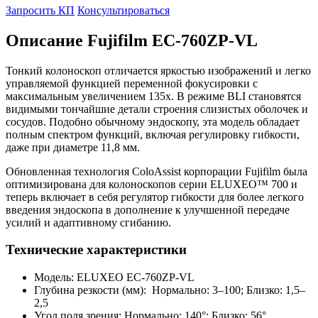
Запросить КП
Консультироваться
Описание Fujifilm EC-760ZP-VL
Тонкий колоноскоп отличается яркостью изображений и легко
управляемой функцией переменной фокусировки с
максимальным увеличением 135x. В режиме BLI становятся
видимыми тончайшие детали строения слизистых оболочек и
сосудов. Подобно обычному эндоскопу, эта модель обладает
полным спектром функций, включая регулировку гибкости,
даже при диаметре 11,8 мм.
Обновленная технология ColoAssist корпорации Fujifilm была
оптимизирована для колоноскопов серии ELUXEO™ 700 и
теперь включает в себя регулятор гибкости для более легкого
введения эндоскопа в дополнение к улучшенной передаче
усилий и адаптивному сгибанию.
Технические характеристики
Модель: ELUXEO EC-760ZP-VL
Глубина резкости (мм): Нормально: 3–100; Близко: 1,5–
2,5
Угол поля зрения: Нормально: 140°; Близко: 56°