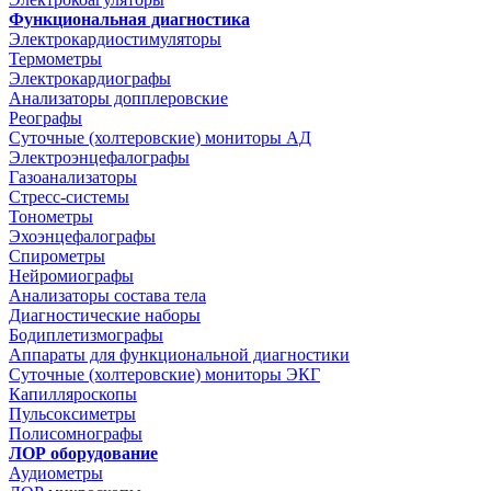
Функциональная диагностика
Электрокардиостимуляторы
Термометры
Электрокардиографы
Анализаторы допплеровские
Реографы
Суточные (холтеровские) мониторы АД
Электроэнцефалографы
Газоанализаторы
Стресс-системы
Тонометры
Эхоэнцефалографы
Спирометры
Нейромиографы
Анализаторы состава тела
Диагностические наборы
Бодиплетизмографы
Аппараты для функциональной диагностики
Суточные (холтеровские) мониторы ЭКГ
Капилляроскопы
Пульсоксиметры
Полисомнографы
ЛОР оборудование
Аудиометры