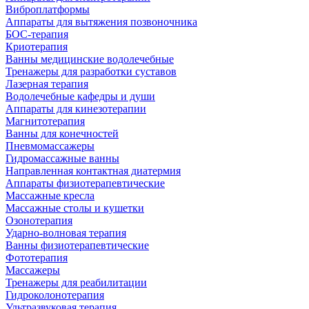
Виброплатформы
Аппараты для вытяжения позвоночника
БОС-терапия
Криотерапия
Ванны медицинские водолечебные
Тренажеры для разработки суставов
Лазерная терапия
Водолечебные кафедры и души
Аппараты для кинезотерапии
Магнитотерапия
Ванны для конечностей
Пневмомассажеры
Гидромассажные ванны
Направленная контактная диатермия
Аппараты физиотерапевтические
Массажные кресла
Массажные столы и кушетки
Озонотерапия
Ударно-волновая терапия
Ванны физиотерапевтические
Фототерапия
Массажеры
Тренажеры для реабилитации
Гидроколонотерапия
Ультразвуковая терапия