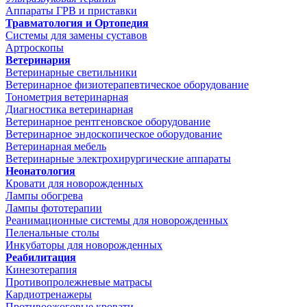
Аппараты ГРВ и приставки
Травматология и Ортопедия
Системы для замены суставов
Артроскопы
Ветеринария
Ветеринарные светильники
Ветеринарное физиотерапевтическое оборудование
Тонометрия ветеринарная
Диагностика ветеринарная
Ветеринарное рентгеновское оборудование
Ветеринарное эндоскопическое оборудование
Ветеринарная мебель
Ветеринарные электрохирургические аппараты
Неонатология
Кровати для новорожденных
Лампы обогрева
Лампы фототерапии
Реанимационные системы для новорожденных
Пеленальные столы
Инкубаторы для новорожденных
Реабилитация
Кинезотерапия
Противопролежневые матрасы
Кардиотренажеры
Противоожоговые кровати