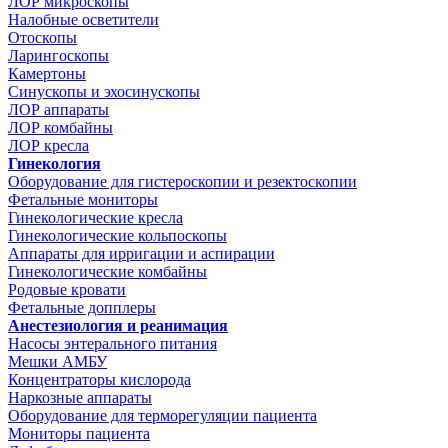
ЛОР микроскопы
Налобные осветители
Отоскопы
Ларингоскопы
Камертоны
Синускопы и эхосинускопы
ЛОР аппараты
ЛОР комбайны
ЛОР кресла
Гинекология
Оборудование для гистероскопии и резектоскопии
Фетальные мониторы
Гинекологические кресла
Гинекологические кольпоскопы
Аппараты для ирригации и аспирации
Гинекологические комбайны
Родовые кровати
Фетальные допплеры
Анестезиология и реанимация
Насосы энтерального питания
Мешки АМБУ
Концентраторы кислорода
Наркозные аппараты
Оборудование для терморегуляции пациента
Мониторы пациента