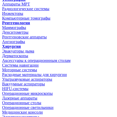
Аппараты МРТ
Радиологические системы
Инжекторы
Компьютерные томографы
Рентгенология
Маммографы
Денситометры
Рентгеновские аппараты
Ангиографы
Хирургия
Эвакуаторы дыма
Дерматоскопы
Аксессуары к операционнным столам
Системы навигации
Моторные системы
Расходные материалы для хирургии
Ультразвуковые аспираторы
Вакуумные аспираторы
HIFU-системы
Операционные микроскопы
Лазерные аппараты
Операционные столы
Операционные светильники
Медицинские консоли
Электрокоагуляторы