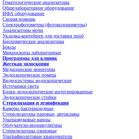
Гематологические анализаторы
Общелабораторное оборудование
ИФА оборудование
Скорая помощь
Спектрофотометры (фотоколориметры)
Анализаторы мочи
Укладка-контейнер для доставки проб
Биохимические анализаторы
Боксы
Микроскопы лабораторные
Программы для клиник
Жесткая эндоскопия
Медицинские мониторы
Эндоскопические помпы
Видеосистемы эндоскопические
Источники света
Блоки эндоскопические интегрированные
Эндоскопические стойки
Стерилизация и дезинфекция
Камеры бактерицидные
Стерилизаторы паровые, автоклавы
Ультразвуковые ванны
Облучатели-рециркуляторы
Стерилизаторы озоновые
Ультрафиолетовые кварцеватели