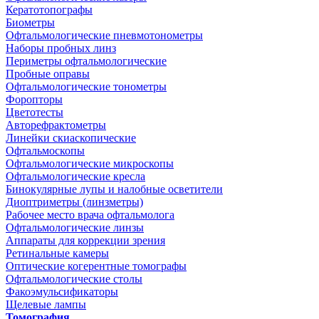
Кератотопографы
Биометры
Офтальмологические пневмотонометры
Наборы пробных линз
Периметры офтальмологические
Пробные оправы
Офтальмологические тонометры
Форопторы
Цветотесты
Авторефрактометры
Линейки скиаскопические
Офтальмоскопы
Офтальмологические микроскопы
Офтальмологические кресла
Бинокулярные лупы и налобные осветители
Диоптриметры (линзметры)
Рабочее место врача офтальмолога
Офтальмологические линзы
Аппараты для коррекции зрения
Ретинальные камеры
Оптические когерентные томографы
Офтальмологические столы
Факоэмульсификаторы
Щелевые лампы
Томография