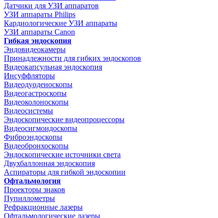
Датчики для УЗИ аппаратов
УЗИ аппараты Philips
Кардиологические УЗИ аппараты
УЗИ аппараты Canon
Гибкая эндоскопия
Эндовидеокамеры
Принадлежности для гибких эндоскопов
Видеокапсульная эндоскопия
Инсуффляторы
Видеодуоденоскопы
Видеогастроскопы
Видеоколоноскопы
Видеосистемы
Эндоскопические видеопроцессоры
Видеосигмоидоскопы
Фиброэндоскопы
Видеобронхоскопы
Эндоскопические источники света
Двухбаллонная эндоскопия
Аспираторы для гибкой эндоскопии
Офтальмология
Проекторы знаков
Пупиллометры
Рефракционные лазеры
Офтальмологические лазеры