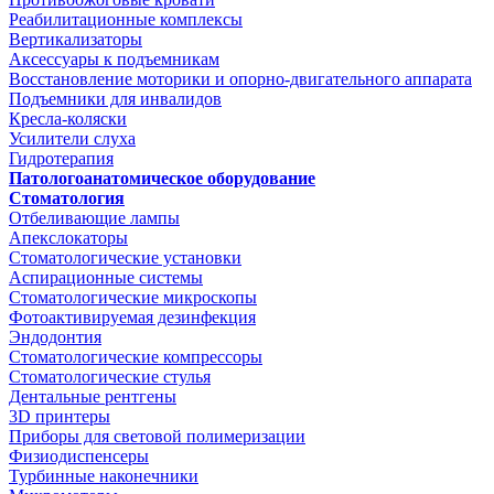
Реабилитационные комплексы
Вертикализаторы
Аксессуары к подъемникам
Восстановление моторики и опорно-двигательного аппарата
Подъемники для инвалидов
Кресла-коляски
Усилители слуха
Гидротерапия
Патологоанатомическое оборудование
Стоматология
Отбеливающие лампы
Апекслокаторы
Стоматологические установки
Аспирационные системы
Стоматологические микроскопы
Фотоактивируемая дезинфекция
Эндодонтия
Стоматологические компрессоры
Стоматологические стулья
Дентальные рентгены
3D принтеры
Приборы для световой полимеризации
Физиодиспенсеры
Турбинные наконечники