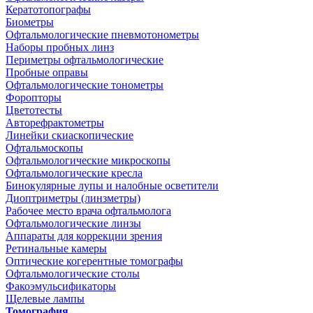
Кератотопографы
Биометры
Офтальмологические пневмотонометры
Наборы пробных линз
Периметры офтальмологические
Пробные оправы
Офтальмологические тонометры
Форопторы
Цветотесты
Авторефрактометры
Линейки скиаскопические
Офтальмоскопы
Офтальмологические микроскопы
Офтальмологические кресла
Бинокулярные лупы и налобные осветители
Диоптриметры (линзметры)
Рабочее место врача офтальмолога
Офтальмологические линзы
Аппараты для коррекции зрения
Ретинальные камеры
Оптические когерентные томографы
Офтальмологические столы
Факоэмульсификаторы
Щелевые лампы
Томография