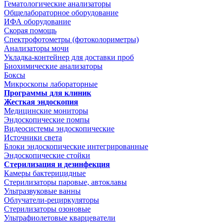
Гематологические анализаторы
Общелабораторное оборудование
ИФА оборудование
Скорая помощь
Спектрофотометры (фотоколориметры)
Анализаторы мочи
Укладка-контейнер для доставки проб
Биохимические анализаторы
Боксы
Микроскопы лабораторные
Программы для клиник
Жесткая эндоскопия
Медицинские мониторы
Эндоскопические помпы
Видеосистемы эндоскопические
Источники света
Блоки эндоскопические интегрированные
Эндоскопические стойки
Стерилизация и дезинфекция
Камеры бактерицидные
Стерилизаторы паровые, автоклавы
Ультразвуковые ванны
Облучатели-рециркуляторы
Стерилизаторы озоновые
Ультрафиолетовые кварцеватели