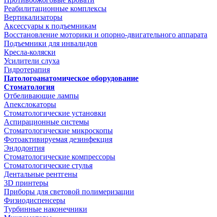
Реабилитационные комплексы
Вертикализаторы
Аксессуары к подъемникам
Восстановление моторики и опорно-двигательного аппарата
Подъемники для инвалидов
Кресла-коляски
Усилители слуха
Гидротерапия
Патологоанатомическое оборудование
Стоматология
Отбеливающие лампы
Апекслокаторы
Стоматологические установки
Аспирационные системы
Стоматологические микроскопы
Фотоактивируемая дезинфекция
Эндодонтия
Стоматологические компрессоры
Стоматологические стулья
Дентальные рентгены
3D принтеры
Приборы для световой полимеризации
Физиодиспенсеры
Турбинные наконечники