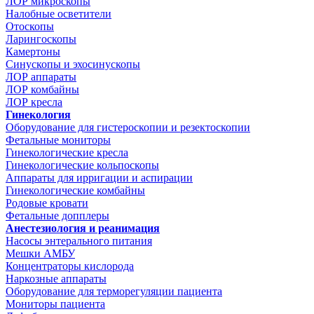
ЛОР микроскопы
Налобные осветители
Отоскопы
Ларингоскопы
Камертоны
Синускопы и эхосинускопы
ЛОР аппараты
ЛОР комбайны
ЛОР кресла
Гинекология
Оборудование для гистероскопии и резектоскопии
Фетальные мониторы
Гинекологические кресла
Гинекологические кольпоскопы
Аппараты для ирригации и аспирации
Гинекологические комбайны
Родовые кровати
Фетальные допплеры
Анестезиология и реанимация
Насосы энтерального питания
Мешки АМБУ
Концентраторы кислорода
Наркозные аппараты
Оборудование для терморегуляции пациента
Мониторы пациента