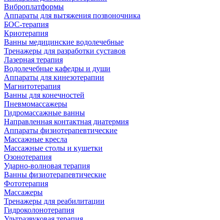
Виброплатформы
Аппараты для вытяжения позвоночника
БОС-терапия
Криотерапия
Ванны медицинские водолечебные
Тренажеры для разработки суставов
Лазерная терапия
Водолечебные кафедры и души
Аппараты для кинезотерапии
Магнитотерапия
Ванны для конечностей
Пневмомассажеры
Гидромассажные ванны
Направленная контактная диатермия
Аппараты физиотерапевтические
Массажные кресла
Массажные столы и кушетки
Озонотерапия
Ударно-волновая терапия
Ванны физиотерапевтические
Фототерапия
Массажеры
Тренажеры для реабилитации
Гидроколонотерапия
Ультразвуковая терапия