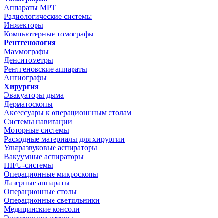
Аппараты МРТ
Радиологические системы
Инжекторы
Компьютерные томографы
Рентгенология
Маммографы
Денситометры
Рентгеновские аппараты
Ангиографы
Хирургия
Эвакуаторы дыма
Дерматоскопы
Аксессуары к операционнным столам
Системы навигации
Моторные системы
Расходные материалы для хирургии
Ультразвуковые аспираторы
Вакуумные аспираторы
HIFU-системы
Операционные микроскопы
Лазерные аппараты
Операционные столы
Операционные светильники
Медицинские консоли
Электрокоагуляторы