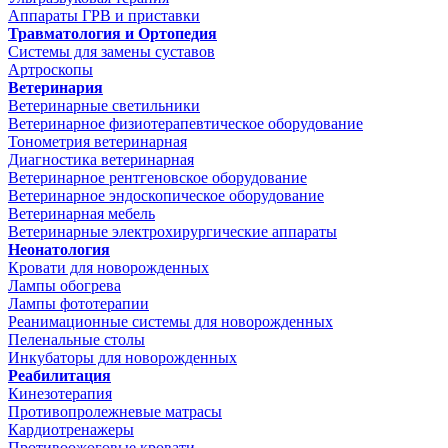
Аппараты ГРВ и приставки
Травматология и Ортопедия
Системы для замены суставов
Артроскопы
Ветеринария
Ветеринарные светильники
Ветеринарное физиотерапевтическое оборудование
Тонометрия ветеринарная
Диагностика ветеринарная
Ветеринарное рентгеновское оборудование
Ветеринарное эндоскопическое оборудование
Ветеринарная мебель
Ветеринарные электрохирургические аппараты
Неонатология
Кровати для новорожденных
Лампы обогрева
Лампы фототерапии
Реанимационные системы для новорожденных
Пеленальные столы
Инкубаторы для новорожденных
Реабилитация
Кинезотерапия
Противопролежневые матрасы
Кардиотренажеры
Противоожоговые кровати