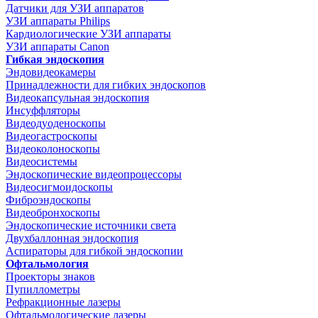
Датчики для УЗИ аппаратов
УЗИ аппараты Philips
Кардиологические УЗИ аппараты
УЗИ аппараты Canon
Гибкая эндоскопия
Эндовидеокамеры
Принадлежности для гибких эндоскопов
Видеокапсульная эндоскопия
Инсуффляторы
Видеодуоденоскопы
Видеогастроскопы
Видеоколоноскопы
Видеосистемы
Эндоскопические видеопроцессоры
Видеосигмоидоскопы
Фиброэндоскопы
Видеобронхоскопы
Эндоскопические источники света
Двухбаллонная эндоскопия
Аспираторы для гибкой эндоскопии
Офтальмология
Проекторы знаков
Пупиллометры
Рефракционные лазеры
Офтальмологические лазеры