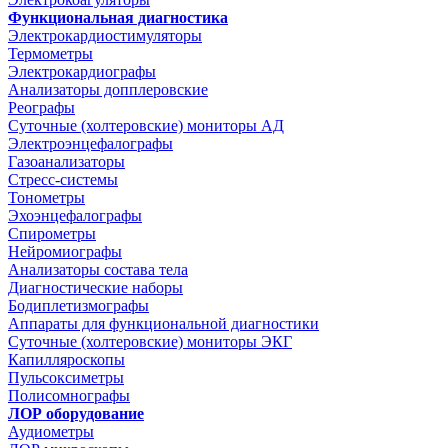
Функциональная диагностика
Электрокардиостимуляторы
Термометры
Электрокардиографы
Анализаторы допплеровские
Реографы
Суточные (холтеровские) мониторы АД
Электроэнцефалографы
Газоанализаторы
Стресс-системы
Тонометры
Эхоэнцефалографы
Спирометры
Нейромиографы
Анализаторы состава тела
Диагностические наборы
Бодиплетизмографы
Аппараты для функциональной диагностики
Суточные (холтеровские) мониторы ЭКГ
Капилляроскопы
Пульсоксиметры
Полисомнографы
ЛОР оборудование
Аудиометры