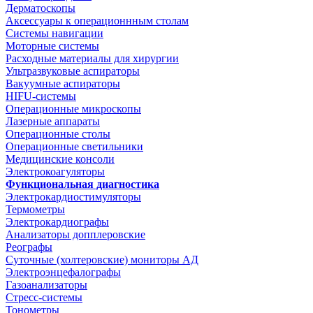
Дерматоскопы
Аксессуары к операционнным столам
Системы навигации
Моторные системы
Расходные материалы для хирургии
Ультразвуковые аспираторы
Вакуумные аспираторы
HIFU-системы
Операционные микроскопы
Лазерные аппараты
Операционные столы
Операционные светильники
Медицинские консоли
Электрокоагуляторы
Функциональная диагностика
Электрокардиостимуляторы
Термометры
Электрокардиографы
Анализаторы допплеровские
Реографы
Суточные (холтеровские) мониторы АД
Электроэнцефалографы
Газоанализаторы
Стресс-системы
Тонометры