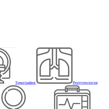
Томография
Рентгенология