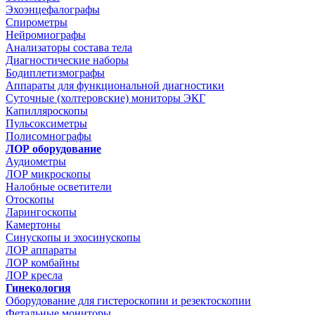
Эхоэнцефалографы
Спирометры
Нейромиографы
Анализаторы состава тела
Диагностические наборы
Бодиплетизмографы
Аппараты для функциональной диагностики
Суточные (холтеровские) мониторы ЭКГ
Капилляроскопы
Пульсоксиметры
Полисомнографы
ЛОР оборудование
Аудиометры
ЛОР микроскопы
Налобные осветители
Отоскопы
Ларингоскопы
Камертоны
Синускопы и эхосинускопы
ЛОР аппараты
ЛОР комбайны
ЛОР кресла
Гинекология
Оборудование для гистероскопии и резектоскопии
Фетальные мониторы