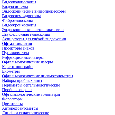
Видеоколоноскопы
Видеосистемы
Эндоскопические видеопроцессоры
Видеосигмоидоскопы
Фиброэндоскопы
Видеобронхоскопы
Эндоскопические источники света
Двухбаллонная эндоскопия
Аспираторы для гибкой эндоскопии
Офтальмология
Проекторы знаков
Пупиллометры
Рефракционные лазеры
Офтальмологические лазеры
Кератотопографы
Биометры
Офтальмологические пневмотонометры
Наборы пробных линз
Периметры офтальмологические
Пробные оправы
Офтальмологические тонометры
Форопторы
Цветотесты
Авторефрактометры
Линейки скиаскопические