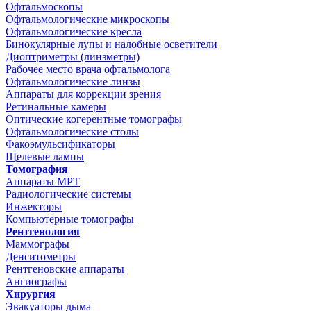
Офтальмоскопы
Офтальмологические микроскопы
Офтальмологические кресла
Бинокулярные лупы и налобные осветители
Диоптриметры (линзметры)
Рабочее место врача офтальмолога
Офтальмологические линзы
Аппараты для коррекции зрения
Ретинальные камеры
Оптические когерентные томографы
Офтальмологические столы
Факоэмульсификаторы
Щелевые лампы
Томография
Аппараты МРТ
Радиологические системы
Инжекторы
Компьютерные томографы
Рентгенология
Маммографы
Денситометры
Рентгеновские аппараты
Ангиографы
Хирургия
Эвакуаторы дыма