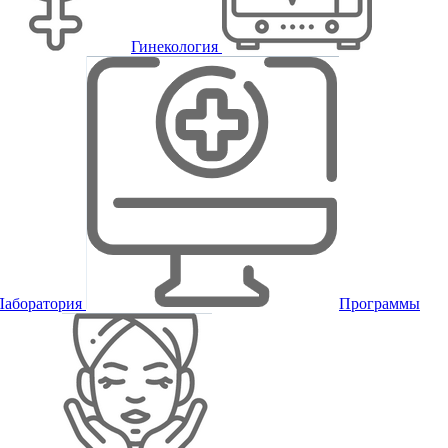
Гинекология
Лаборатория
Программы