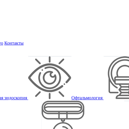
ео
Контакты
ая эндоскопия
Офтальмология