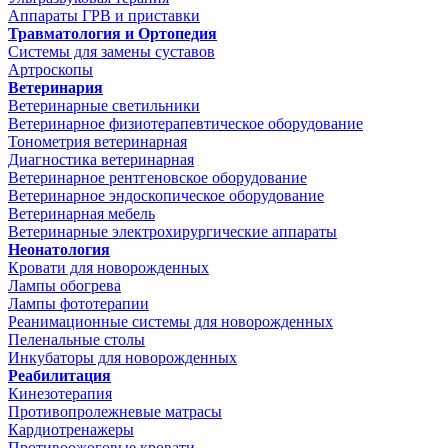
Аппараты ГРВ и приставки
Травматология и Ортопедия
Системы для замены суставов
Артроскопы
Ветеринария
Ветеринарные светильники
Ветеринарное физиотерапевтическое оборудование
Тонометрия ветеринарная
Диагностика ветеринарная
Ветеринарное рентгеновское оборудование
Ветеринарное эндоскопическое оборудование
Ветеринарная мебель
Ветеринарные электрохирургические аппараты
Неонатология
Кровати для новорожденных
Лампы обогрева
Лампы фототерапии
Реанимационные системы для новорожденных
Пеленальные столы
Инкубаторы для новорожденных
Реабилитация
Кинезотерапия
Противопролежневые матрасы
Кардиотренажеры
Противоожоговые кровати