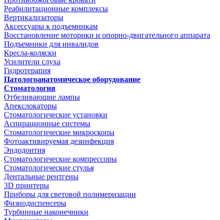
Реабилитационные комплексы
Вертикализаторы
Аксессуары к подъемникам
Восстановление моторики и опорно-двигательного аппарата
Подъемники для инвалидов
Кресла-коляски
Усилители слуха
Гидротерапия
Патологоанатомическое оборудование
Стоматология
Отбеливающие лампы
Апекслокаторы
Стоматологические установки
Аспирационные системы
Стоматологические микроскопы
Фотоактивируемая дезинфекция
Эндодонтия
Стоматологические компрессоры
Стоматологические стулья
Дентальные рентгены
3D принтеры
Приборы для световой полимеризации
Физиодиспенсеры
Турбинные наконечники