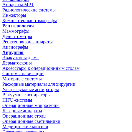
Аппараты МРТ
Радиологические системы
Инжекторы
Компьютерные томографы
Рентгенология
Маммографы
Денситометры
Рентгеновские аппараты
Ангиографы
Хирургия
Эвакуаторы дыма
Дерматоскопы
Аксессуары к операционнным столам
Системы навигации
Моторные системы
Расходные материалы для хирургии
Ультразвуковые аспираторы
Вакуумные аспираторы
HIFU-системы
Операционные микроскопы
Лазерные аппараты
Операционные столы
Операционные светильники
Медицинские консоли
Электрокоагуляторы