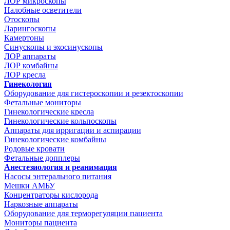
ЛОР микроскопы
Налобные осветители
Отоскопы
Ларингоскопы
Камертоны
Синускопы и эхосинускопы
ЛОР аппараты
ЛОР комбайны
ЛОР кресла
Гинекология
Оборудование для гистероскопии и резектоскопии
Фетальные мониторы
Гинекологические кресла
Гинекологические кольпоскопы
Аппараты для ирригации и аспирации
Гинекологические комбайны
Родовые кровати
Фетальные допплеры
Анестезиология и реанимация
Насосы энтерального питания
Мешки АМБУ
Концентраторы кислорода
Наркозные аппараты
Оборудование для терморегуляции пациента
Мониторы пациента