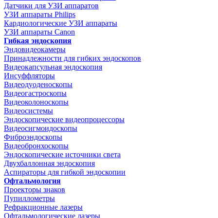
Датчики для УЗИ аппаратов
УЗИ аппараты Philips
Кардиологические УЗИ аппараты
УЗИ аппараты Canon
Гибкая эндоскопия
Эндовидеокамеры
Принадлежности для гибких эндоскопов
Видеокапсульная эндоскопия
Инсуффляторы
Видеодуоденоскопы
Видеогастроскопы
Видеоколоноскопы
Видеосистемы
Эндоскопические видеопроцессоры
Видеосигмоидоскопы
Фиброэндоскопы
Видеобронхоскопы
Эндоскопические источники света
Двухбаллонная эндоскопия
Аспираторы для гибкой эндоскопии
Офтальмология
Проекторы знаков
Пупиллометры
Рефракционные лазеры
Офтальмологические лазеры