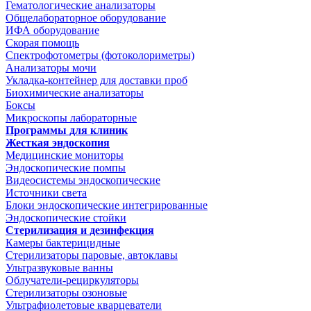
Гематологические анализаторы
Общелабораторное оборудование
ИФА оборудование
Скорая помощь
Спектрофотометры (фотоколориметры)
Анализаторы мочи
Укладка-контейнер для доставки проб
Биохимические анализаторы
Боксы
Микроскопы лабораторные
Программы для клиник
Жесткая эндоскопия
Медицинские мониторы
Эндоскопические помпы
Видеосистемы эндоскопические
Источники света
Блоки эндоскопические интегрированные
Эндоскопические стойки
Стерилизация и дезинфекция
Камеры бактерицидные
Стерилизаторы паровые, автоклавы
Ультразвуковые ванны
Облучатели-рециркуляторы
Стерилизаторы озоновые
Ультрафиолетовые кварцеватели