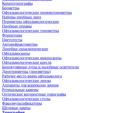
Кератотопографы
Биометры
Офтальмологические пневмотонометры
Наборы пробных линз
Периметры офтальмологические
Пробные оправы
Офтальмологические тонометры
Форопторы
Цветотесты
Авторефрактометры
Линейки скиаскопические
Офтальмоскопы
Офтальмологические микроскопы
Офтальмологические кресла
Бинокулярные лупы и налобные осветители
Диоптриметры (линзметры)
Рабочее место врача офтальмолога
Офтальмологические линзы
Аппараты для коррекции зрения
Ретинальные камеры
Оптические когерентные томографы
Офтальмологические столы
Факоэмульсификаторы
Щелевые лампы
Томография