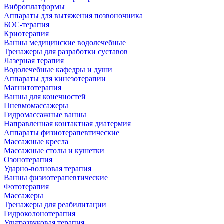
Виброплатформы
Аппараты для вытяжения позвоночника
БОС-терапия
Криотерапия
Ванны медицинские водолечебные
Тренажеры для разработки суставов
Лазерная терапия
Водолечебные кафедры и души
Аппараты для кинезотерапии
Магнитотерапия
Ванны для конечностей
Пневмомассажеры
Гидромассажные ванны
Направленная контактная диатермия
Аппараты физиотерапевтические
Массажные кресла
Массажные столы и кушетки
Озонотерапия
Ударно-волновая терапия
Ванны физиотерапевтические
Фототерапия
Массажеры
Тренажеры для реабилитации
Гидроколонотерапия
Ультразвуковая терапия