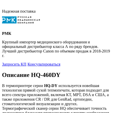
Надежная поставка
РМК
Крупный импортер медицинского оборудования и
официальный дистрибьютор класса А по ряду брендов.
Лучший дистрибьютор Canon по объемам продаж в 2018-2019
г.
Запросить КП
Консультироваться
Описание HQ-460DY
В термопринтере серии
HQ-DY
используется новейшая
технология прямой сухой тепмопечати, которая подходит для
всего спектра приложений, включая КТ, МРТ, DSA и США, а
также приложения CR / DR для GenRad, ортопедии,
стоматологической визуализации и других.
Термографический сканер серии HQ обеспечивает точность
диагностики благодаря превосходному качеству изображения