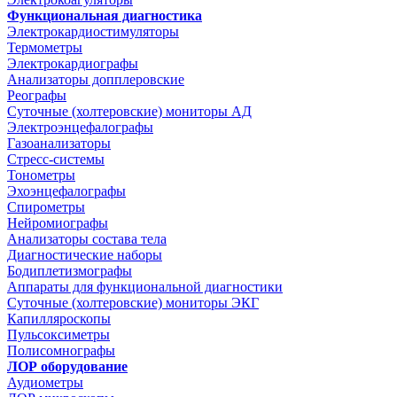
Функциональная диагностика
Электрокардиостимуляторы
Термометры
Электрокардиографы
Анализаторы допплеровские
Реографы
Суточные (холтеровские) мониторы АД
Электроэнцефалографы
Газоанализаторы
Стресс-системы
Тонометры
Эхоэнцефалографы
Спирометры
Нейромиографы
Анализаторы состава тела
Диагностические наборы
Бодиплетизмографы
Аппараты для функциональной диагностики
Суточные (холтеровские) мониторы ЭКГ
Капилляроскопы
Пульсоксиметры
Полисомнографы
ЛОР оборудование
Аудиометры