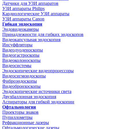
Датчики для УЗИ аппаратов
УЗИ аппараты Philips
Кардиологические УЗИ аппараты
УЗИ аппараты Canon
Гибкая эндоскопия
Эндовидеокамеры
Принадлежности для гибких эндоскопов
Видеокапсульная эндоскопия
Инсуффляторы
Видеодуоденоскопы
Видеогастроскопы
Видеоколоноскопы
Видеосистемы
Эндоскопические видеопроцессоры
Видеосигмоидоскопы
Фиброэндоскопы
Видеобронхоскопы
Эндоскопические источники света
Двухбаллонная эндоскопия
Аспираторы для гибкой эндоскопии
Офтальмология
Проекторы знаков
Пупиллометры
Рефракционные лазеры
Офтальмологические лазеры