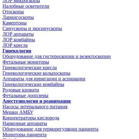
ЛОР микроскопы
Налобные осветители
Отоскопы
Ларингоскопы
Камертоны
Синускопы и эхосинускопы
ЛОР аппараты
ЛОР комбайны
ЛОР кресла
Гинекология
Оборудование для гистероскопии и резектоскопии
Фетальные мониторы
Гинекологические кресла
Гинекологические кольпоскопы
Аппараты для ирригации и аспирации
Гинекологические комбайны
Родовые кровати
Фетальные допплеры
Анестезиология и реанимация
Насосы энтерального питания
Мешки АМБУ
Концентраторы кислорода
Наркозные аппараты
Оборудование для терморегуляции пациента
Мониторы пациента