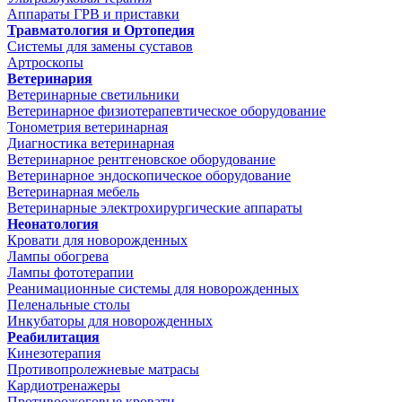
Аппараты ГРВ и приставки
Травматология и Ортопедия
Системы для замены суставов
Артроскопы
Ветеринария
Ветеринарные светильники
Ветеринарное физиотерапевтическое оборудование
Тонометрия ветеринарная
Диагностика ветеринарная
Ветеринарное рентгеновское оборудование
Ветеринарное эндоскопическое оборудование
Ветеринарная мебель
Ветеринарные электрохирургические аппараты
Неонатология
Кровати для новорожденных
Лампы обогрева
Лампы фототерапии
Реанимационные системы для новорожденных
Пеленальные столы
Инкубаторы для новорожденных
Реабилитация
Кинезотерапия
Противопролежневые матрасы
Кардиотренажеры
Противоожоговые кровати