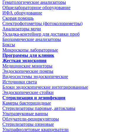
Гематологические анализаторы
Общелабораторное оборудование
ИФА оборудование
Скорая помощь
Спектрофотометры (фотоколориметры)
Анализаторы мочи
Укладка-контейнер для доставки проб
Биохимические анализаторы
Боксы
Микроскопы лабораторные
Программы для клиник
Жесткая эндоскопия
Медицинские мониторы
Эндоскопические помпы
Видеосистемы эндоскопические
Источники света
Блоки эндоскопические интегрированные
Эндоскопические стойки
Стерилизация и дезинфекция
Камеры бактерицидные
Стерилизаторы паровые, автоклавы
Ультразвуковые ванны
Облучатели-рециркуляторы
Стерилизаторы озоновые
Ультрафиолетовые кварцеватели