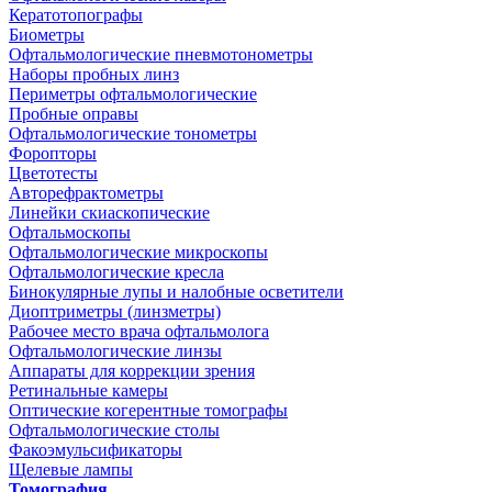
Кератотопографы
Биометры
Офтальмологические пневмотонометры
Наборы пробных линз
Периметры офтальмологические
Пробные оправы
Офтальмологические тонометры
Форопторы
Цветотесты
Авторефрактометры
Линейки скиаскопические
Офтальмоскопы
Офтальмологические микроскопы
Офтальмологические кресла
Бинокулярные лупы и налобные осветители
Диоптриметры (линзметры)
Рабочее место врача офтальмолога
Офтальмологические линзы
Аппараты для коррекции зрения
Ретинальные камеры
Оптические когерентные томографы
Офтальмологические столы
Факоэмульсификаторы
Щелевые лампы
Томография