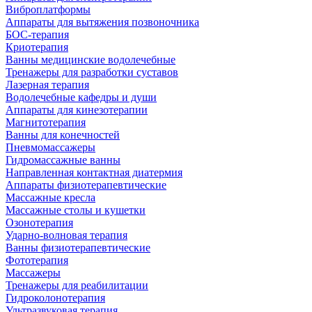
Виброплатформы
Аппараты для вытяжения позвоночника
БОС-терапия
Криотерапия
Ванны медицинские водолечебные
Тренажеры для разработки суставов
Лазерная терапия
Водолечебные кафедры и души
Аппараты для кинезотерапии
Магнитотерапия
Ванны для конечностей
Пневмомассажеры
Гидромассажные ванны
Направленная контактная диатермия
Аппараты физиотерапевтические
Массажные кресла
Массажные столы и кушетки
Озонотерапия
Ударно-волновая терапия
Ванны физиотерапевтические
Фототерапия
Массажеры
Тренажеры для реабилитации
Гидроколонотерапия
Ультразвуковая терапия