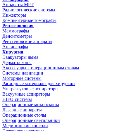
Аппараты МРТ
Радиологические системы
Инжекторы
Компьютерные томографы
Рентгенология
Маммографы
Денситометры
Рентгеновские аппараты
Ангиографы
Хирургия
Эвакуаторы дыма
Дерматоскопы
Аксессуары к операционнным столам
Системы навигации
Моторные системы
Расходные материалы для хирургии
Ультразвуковые аспираторы
Вакуумные аспираторы
HIFU-системы
Операционные микроскопы
Лазерные аппараты
Операционные столы
Операционные светильники
Медицинские консоли
Электрокоагуляторы