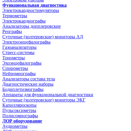
Функциональная диагностика
Электрокардиостимуляторы
Термометры
Электрокардиографы
Анализаторы допплеровские
Реографы
Суточные (холтеровские) мониторы АД
Электроэнцефалографы
Газоанализаторы
Стресс-системы
Тонометры
Эхоэнцефалографы
Спирометры
Нейромиографы
Анализаторы состава тела
Диагностические наборы
Бодиплетизмографы
Аппараты для функциональной диагностики
Суточные (холтеровские) мониторы ЭКГ
Капилляроскопы
Пульсоксиметры
Полисомнографы
ЛОР оборудование
Аудиометры