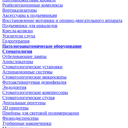
Реабилитационные комплексы
Вертикализаторы
Аксессуары к подъемникам
Восстановление моторики и опорно-двигательного аппарата
Подъемники для инвалидов
Кресла-коляски
Усилители слуха
Гидротерапия
Патологоанатомическое оборудование
Стоматология
Отбеливающие лампы
Апекслокаторы
Стоматологические установки
Аспирационные системы
Стоматологические микроскопы
Фотоактивируемая дезинфекция
Эндодонтия
Стоматологические компрессоры
Стоматологические стулья
Дентальные рентгены
3D принтеры
Приборы для световой полимеризации
Физиодиспенсеры
Турбинные наконечники