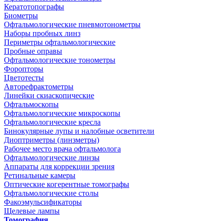
Кератотопографы
Биометры
Офтальмологические пневмотонометры
Наборы пробных линз
Периметры офтальмологические
Пробные оправы
Офтальмологические тонометры
Форопторы
Цветотесты
Авторефрактометры
Линейки скиаскопические
Офтальмоскопы
Офтальмологические микроскопы
Офтальмологические кресла
Бинокулярные лупы и налобные осветители
Диоптриметры (линзметры)
Рабочее место врача офтальмолога
Офтальмологические линзы
Аппараты для коррекции зрения
Ретинальные камеры
Оптические когерентные томографы
Офтальмологические столы
Факоэмульсификаторы
Щелевые лампы
Томография