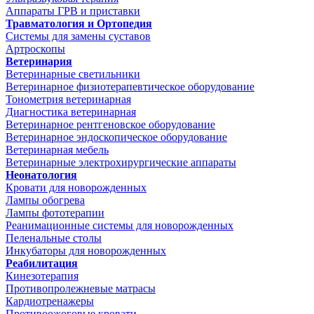
Аппараты ГРВ и приставки
Травматология и Ортопедия
Системы для замены суставов
Артроскопы
Ветеринария
Ветеринарные светильники
Ветеринарное физиотерапевтическое оборудование
Тонометрия ветеринарная
Диагностика ветеринарная
Ветеринарное рентгеновское оборудование
Ветеринарное эндоскопическое оборудование
Ветеринарная мебель
Ветеринарные электрохирургические аппараты
Неонатология
Кровати для новорожденных
Лампы обогрева
Лампы фототерапии
Реанимационные системы для новорожденных
Пеленальные столы
Инкубаторы для новорожденных
Реабилитация
Кинезотерапия
Противопролежневые матрасы
Кардиотренажеры
Противоожоговые кровати