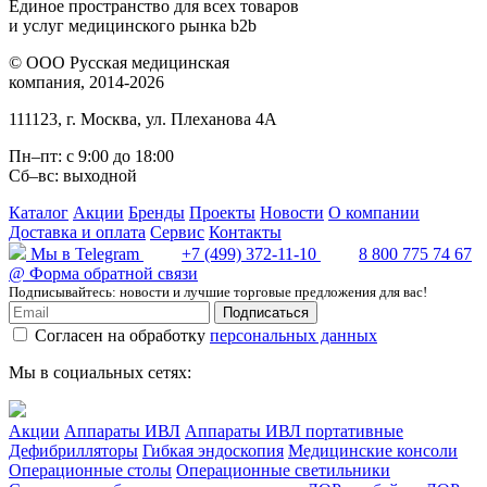
Единое пространство для всех товаров
и услуг медицинского рынка b2b
©
ООО Русская медицинская
компания
, 2014-2026
111123
,
г. Москва
,
ул. Плеханова 4А
Пн–пт: с 9:00 до 18:00
Сб–вс: выходной
Каталог
Акции
Бренды
Проекты
Новости
О компании
Доставка и оплата
Сервис
Контакты
Мы в Telegram
+7 (499) 372-11-10
8 800 775 74 67
@
Форма обратной связи
Подписывайтесь: новости и лучшие торговые предложения для вас!
Подписаться
Согласен на обработку
персональных данных
Мы в социальных сетях:
Акции
Аппараты ИВЛ
Аппараты ИВЛ портативные
Дефибрилляторы
Гибкая эндоскопия
Медицинские консоли
Операционные столы
Операционные светильники