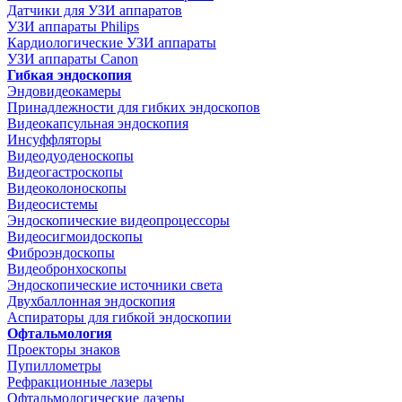
Датчики для УЗИ аппаратов
УЗИ аппараты Philips
Кардиологические УЗИ аппараты
УЗИ аппараты Canon
Гибкая эндоскопия
Эндовидеокамеры
Принадлежности для гибких эндоскопов
Видеокапсульная эндоскопия
Инсуффляторы
Видеодуоденоскопы
Видеогастроскопы
Видеоколоноскопы
Видеосистемы
Эндоскопические видеопроцессоры
Видеосигмоидоскопы
Фиброэндоскопы
Видеобронхоскопы
Эндоскопические источники света
Двухбаллонная эндоскопия
Аспираторы для гибкой эндоскопии
Офтальмология
Проекторы знаков
Пупиллометры
Рефракционные лазеры
Офтальмологические лазеры