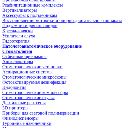
Реабилитационные комплексы
Вертикализаторы
Аксессуары к подъемникам
Восстановление моторики и опорно-двигательного аппарата
Подъемники для инвалидов
Кресла-коляски
Усилители слуха
Гидротерапия
Патологоанатомическое оборудование
Стоматология
Отбеливающие лампы
Апекслокаторы
Стоматологические установки
Аспирационные системы
Стоматологические микроскопы
Фотоактивируемая дезинфекция
Эндодонтия
Стоматологические компрессоры
Стоматологические стулья
Дентальные рентгены
3D принтеры
Приборы для световой полимеризации
Физиодиспенсеры
Турбинные наконечники