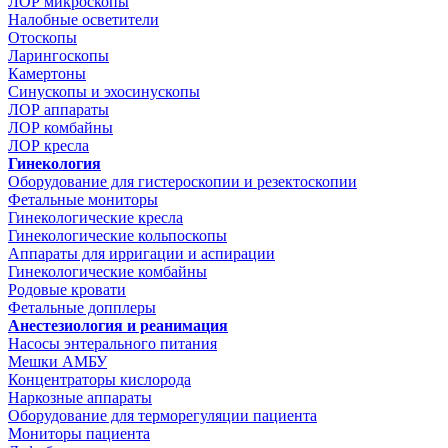
ЛОР микроскопы
Налобные осветители
Отоскопы
Ларингоскопы
Камертоны
Синускопы и эхосинускопы
ЛОР аппараты
ЛОР комбайны
ЛОР кресла
Гинекология
Оборудование для гистероскопии и резектоскопии
Фетальные мониторы
Гинекологические кресла
Гинекологические кольпоскопы
Аппараты для ирригации и аспирации
Гинекологические комбайны
Родовые кровати
Фетальные допплеры
Анестезиология и реанимация
Насосы энтерального питания
Мешки АМБУ
Концентраторы кислорода
Наркозные аппараты
Оборудование для терморегуляции пациента
Мониторы пациента