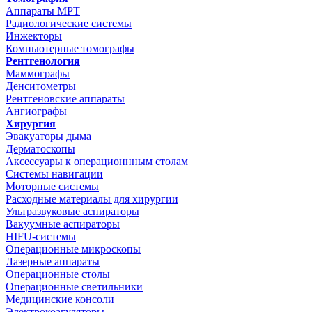
Аппараты МРТ
Радиологические системы
Инжекторы
Компьютерные томографы
Рентгенология
Маммографы
Денситометры
Рентгеновские аппараты
Ангиографы
Хирургия
Эвакуаторы дыма
Дерматоскопы
Аксессуары к операционнным столам
Системы навигации
Моторные системы
Расходные материалы для хирургии
Ультразвуковые аспираторы
Вакуумные аспираторы
HIFU-системы
Операционные микроскопы
Лазерные аппараты
Операционные столы
Операционные светильники
Медицинские консоли
Электрокоагуляторы