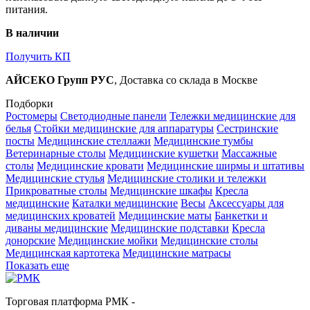
питания.
В наличии
Получить КП
АЙСЕКО Групп РУС
, Доставка со склада в Москве
Подборки
Ростомеры
Светодиодные панели
Тележки медицинские для
белья
Стойки медицинские для аппаратуры
Сестринские
посты
Медицинские стеллажи
Медицинские тумбы
Ветеринарные столы
Медицинские кушетки
Массажные
столы
Медицинские кровати
Медицинские ширмы и штативы
Медицинские стулья
Медицинские столики и тележки
Прикроватные столы
Медицинские шкафы
Кресла
медицинские
Каталки медицинские
Весы
Аксессуары для
медицинских кроватей
Медицинские маты
Банкетки и
диваны медицинские
Медицинские подставки
Кресла
донорские
Медицинские мойки
Медицинские столы
Медицинская картотека
Медицинские матрасы
Показать еще
Торговая платформа РМК -