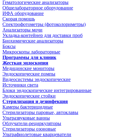
Гематологические анализаторы
Общелабораторное оборудование
ИФА оборудование
Скорая помощь
Спектрофотометры (фотоколориметры)
Анализаторы мочи
Укладка-контейнер для доставки проб
Биохимические анализаторы
Боксы
Микроскопы лабораторные
Программы для клиник
Жесткая эндоскопия
Медицинские мониторы
Эндоскопические помпы
Видеосистемы эндоскопические
Источники света
Блоки эндоскопические интегрированные
Эндоскопические стойки
Стерилизация и дезинфекция
Камеры бактерицидные
Стерилизаторы паровые, автоклавы
Ультразвуковые ванны
Облучатели-рециркуляторы
Стерилизаторы озоновые
Ультрафиолетовые кварцеватели