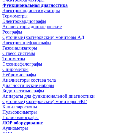
Функциональная диагностика
Электрокардиостимуляторы
Термометры
Электрокардиографы
Анализаторы допплеровские
Реографы
Суточные (холтеровские) мониторы АД
Электроэнцефалографы
Газоанализаторы
Стресс-системы
Тонометры
Эхоэнцефалографы
Спирометры
Нейромиографы
Анализаторы состава тела
Диагностические наборы
Бодиплетизмографы
Аппараты для функциональной диагностики
Суточные (холтеровские) мониторы ЭКГ
Капилляроскопы
Пульсоксиметры
Полисомнографы
ЛОР оборудование
Аудиометры