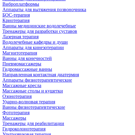
Виброплатформы
Аппараты для вытяжения позвоночника
БОС-терапия
Криотерапия
Ванны медицинские водолечебные
Тренажеры для разработки суставов
Лазерная терапия
Водолечебные кафедры и души
Аппараты для кинезотерапии
Магнитотерапия
Ванны для конечностей
Пневмомассажеры
Гидромассажные ванны
Направленная контактная диатермия
Аппараты физиотерапевтические
Массажные кресла
Массажные столы и кушетки
Озонотерапия
Ударно-волновая терапия
Ванны физиотерапевтические
Фототерапия
Массажеры
Тренажеры для реабилитации
Гидроколонотерапия
Ультразвуковая терапия