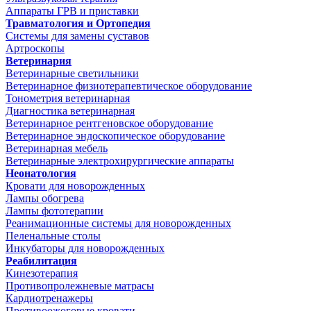
Аппараты ГРВ и приставки
Травматология и Ортопедия
Системы для замены суставов
Артроскопы
Ветеринария
Ветеринарные светильники
Ветеринарное физиотерапевтическое оборудование
Тонометрия ветеринарная
Диагностика ветеринарная
Ветеринарное рентгеновское оборудование
Ветеринарное эндоскопическое оборудование
Ветеринарная мебель
Ветеринарные электрохирургические аппараты
Неонатология
Кровати для новорожденных
Лампы обогрева
Лампы фототерапии
Реанимационные системы для новорожденных
Пеленальные столы
Инкубаторы для новорожденных
Реабилитация
Кинезотерапия
Противопролежневые матрасы
Кардиотренажеры
Противоожоговые кровати