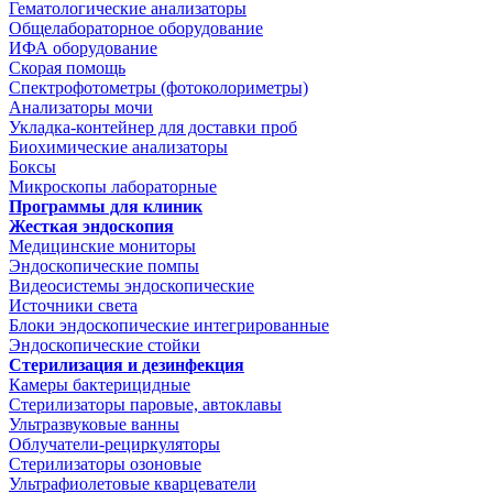
Гематологические анализаторы
Общелабораторное оборудование
ИФА оборудование
Скорая помощь
Спектрофотометры (фотоколориметры)
Анализаторы мочи
Укладка-контейнер для доставки проб
Биохимические анализаторы
Боксы
Микроскопы лабораторные
Программы для клиник
Жесткая эндоскопия
Медицинские мониторы
Эндоскопические помпы
Видеосистемы эндоскопические
Источники света
Блоки эндоскопические интегрированные
Эндоскопические стойки
Стерилизация и дезинфекция
Камеры бактерицидные
Стерилизаторы паровые, автоклавы
Ультразвуковые ванны
Облучатели-рециркуляторы
Стерилизаторы озоновые
Ультрафиолетовые кварцеватели