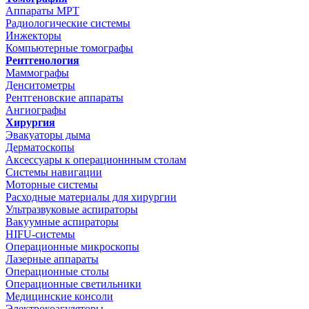
Аппараты МРТ
Радиологические системы
Инжекторы
Компьютерные томографы
Рентгенология
Маммографы
Денситометры
Рентгеновские аппараты
Ангиографы
Хирургия
Эвакуаторы дыма
Дерматоскопы
Аксессуары к операционнным столам
Системы навигации
Моторные системы
Расходные материалы для хирургии
Ультразвуковые аспираторы
Вакуумные аспираторы
HIFU-системы
Операционные микроскопы
Лазерные аппараты
Операционные столы
Операционные светильники
Медицинские консоли
Электрокоагуляторы