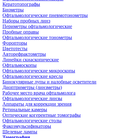
Кератотопографы
Биометры
Офтальмологические пневмотонометры
Наборы пробных линз
Периметры офтальмологические
Пробные оправы
Офтальмологические тонометры
Форопторы
Цветотесты
Авторефрактометры
Линейки скиаскопические
Офтальмоскопы
Офтальмологические микроскопы
Офтальмологические кресла
Бинокулярные лупы и налобные осветители
Диоптриметры (линзметры)
Рабочее место врача офтальмолога
Офтальмологические линзы
Аппараты для коррекции зрения
Ретинальные камеры
Оптические когерентные томографы
Офтальмологические столы
Факоэмульсификаторы
Щелевые лампы
Томография