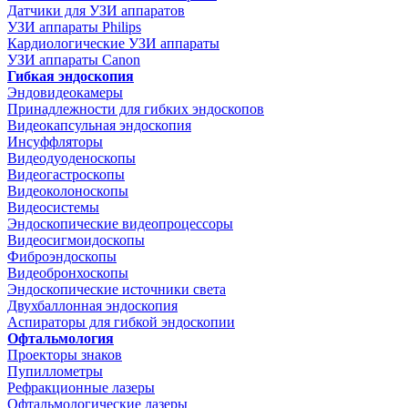
Датчики для УЗИ аппаратов
УЗИ аппараты Philips
Кардиологические УЗИ аппараты
УЗИ аппараты Canon
Гибкая эндоскопия
Эндовидеокамеры
Принадлежности для гибких эндоскопов
Видеокапсульная эндоскопия
Инсуффляторы
Видеодуоденоскопы
Видеогастроскопы
Видеоколоноскопы
Видеосистемы
Эндоскопические видеопроцессоры
Видеосигмоидоскопы
Фиброэндоскопы
Видеобронхоскопы
Эндоскопические источники света
Двухбаллонная эндоскопия
Аспираторы для гибкой эндоскопии
Офтальмология
Проекторы знаков
Пупиллометры
Рефракционные лазеры
Офтальмологические лазеры