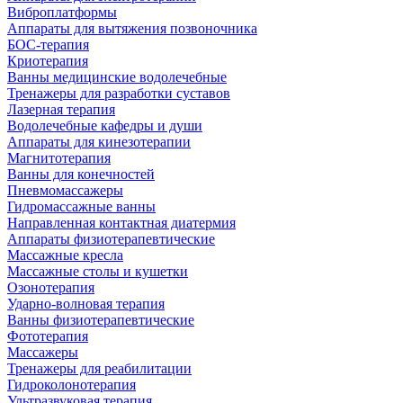
Виброплатформы
Аппараты для вытяжения позвоночника
БОС-терапия
Криотерапия
Ванны медицинские водолечебные
Тренажеры для разработки суставов
Лазерная терапия
Водолечебные кафедры и души
Аппараты для кинезотерапии
Магнитотерапия
Ванны для конечностей
Пневмомассажеры
Гидромассажные ванны
Направленная контактная диатермия
Аппараты физиотерапевтические
Массажные кресла
Массажные столы и кушетки
Озонотерапия
Ударно-волновая терапия
Ванны физиотерапевтические
Фототерапия
Массажеры
Тренажеры для реабилитации
Гидроколонотерапия
Ультразвуковая терапия