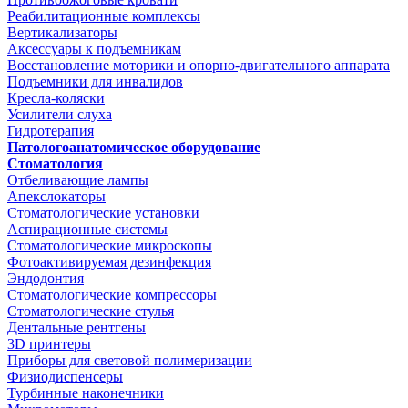
Реабилитационные комплексы
Вертикализаторы
Аксессуары к подъемникам
Восстановление моторики и опорно-двигательного аппарата
Подъемники для инвалидов
Кресла-коляски
Усилители слуха
Гидротерапия
Патологоанатомическое оборудование
Стоматология
Отбеливающие лампы
Апекслокаторы
Стоматологические установки
Аспирационные системы
Стоматологические микроскопы
Фотоактивируемая дезинфекция
Эндодонтия
Стоматологические компрессоры
Стоматологические стулья
Дентальные рентгены
3D принтеры
Приборы для световой полимеризации
Физиодиспенсеры
Турбинные наконечники