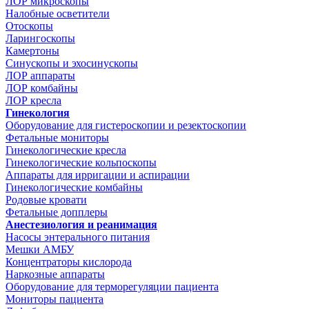
ЛОР микроскопы
Налобные осветители
Отоскопы
Ларингоскопы
Камертоны
Синускопы и эхосинускопы
ЛОР аппараты
ЛОР комбайны
ЛОР кресла
Гинекология
Оборудование для гистероскопии и резектоскопии
Фетальные мониторы
Гинекологические кресла
Гинекологические кольпоскопы
Аппараты для ирригации и аспирации
Гинекологические комбайны
Родовые кровати
Фетальные допплеры
Анестезиология и реанимация
Насосы энтерального питания
Мешки АМБУ
Концентраторы кислорода
Наркозные аппараты
Оборудование для терморегуляции пациента
Мониторы пациента