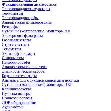
Функциональная диагностика
Электрокардиостимуляторы
Термометры
Электрокардиографы
Анализаторы допплеровские
Реографы
Суточные (холтеровские) мониторы АД
Электроэнцефалографы
Газоанализаторы
Стресс-системы
Тонометры
Эхоэнцефалографы
Спирометры
Нейромиографы
Анализаторы состава тела
Диагностические наборы
Бодиплетизмографы
Аппараты для функциональной диагностики
Суточные (холтеровские) мониторы ЭКГ
Капилляроскопы
Пульсоксиметры
Полисомнографы
ЛОР оборудование
Аудиометры