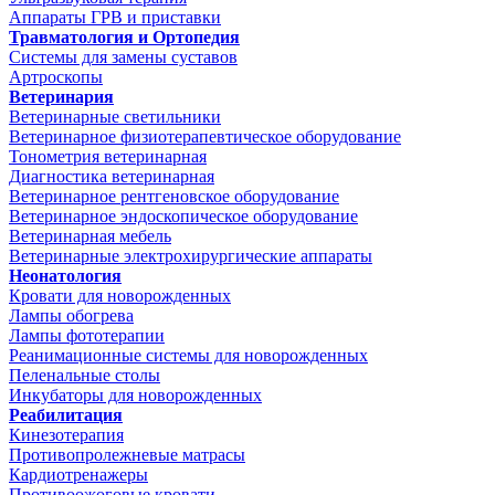
Аппараты ГРВ и приставки
Травматология и Ортопедия
Системы для замены суставов
Артроскопы
Ветеринария
Ветеринарные светильники
Ветеринарное физиотерапевтическое оборудование
Тонометрия ветеринарная
Диагностика ветеринарная
Ветеринарное рентгеновское оборудование
Ветеринарное эндоскопическое оборудование
Ветеринарная мебель
Ветеринарные электрохирургические аппараты
Неонатология
Кровати для новорожденных
Лампы обогрева
Лампы фототерапии
Реанимационные системы для новорожденных
Пеленальные столы
Инкубаторы для новорожденных
Реабилитация
Кинезотерапия
Противопролежневые матрасы
Кардиотренажеры
Противоожоговые кровати