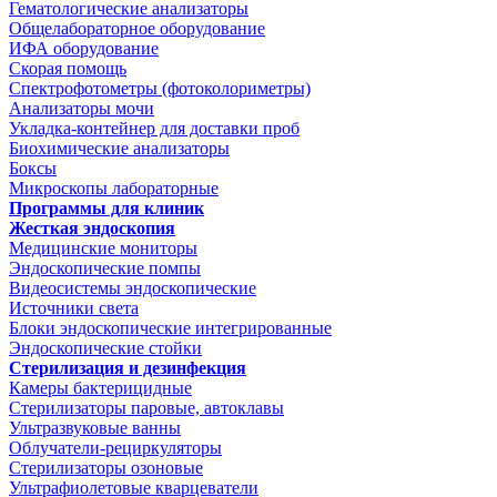
Гематологические анализаторы
Общелабораторное оборудование
ИФА оборудование
Скорая помощь
Спектрофотометры (фотоколориметры)
Анализаторы мочи
Укладка-контейнер для доставки проб
Биохимические анализаторы
Боксы
Микроскопы лабораторные
Программы для клиник
Жесткая эндоскопия
Медицинские мониторы
Эндоскопические помпы
Видеосистемы эндоскопические
Источники света
Блоки эндоскопические интегрированные
Эндоскопические стойки
Стерилизация и дезинфекция
Камеры бактерицидные
Стерилизаторы паровые, автоклавы
Ультразвуковые ванны
Облучатели-рециркуляторы
Стерилизаторы озоновые
Ультрафиолетовые кварцеватели