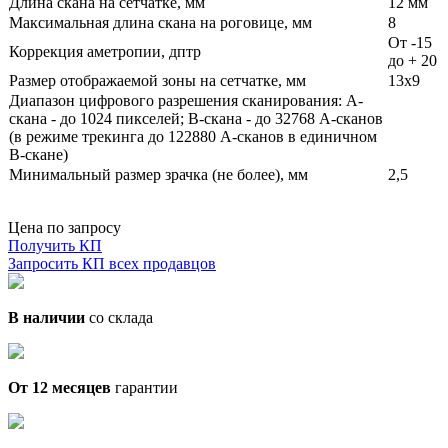
Длина скана на сетчатке, мм
12 мм
Максимальная длина скана на роговице, мм
8
От -15
Коррекция аметропии, дптр
до + 20
Размер отображаемой зоны на сетчатке, мм
13x9
Диапазон цифрового разрешения сканирования: А-
скана - до 1024 пикселей; В-скана - до 32768 А-сканов
(в режиме трекинга до 122880 А-сканов в единичном
В-скане)
Минимальный размер зрачка (не более), мм
2,5
Цена по запросу
Получить КП
Запросить КП всех продавцов
В наличии
со склада
От 12 месяцев
гарантии