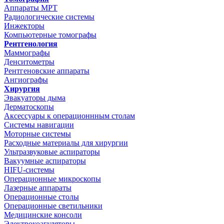
Аппараты МРТ
Радиологические системы
Инжекторы
Компьютерные томографы
Рентгенология
Маммографы
Денситометры
Рентгеновские аппараты
Ангиографы
Хирургия
Эвакуаторы дыма
Дерматоскопы
Аксессуары к операционнным столам
Системы навигации
Моторные системы
Расходные материалы для хирургии
Ультразвуковые аспираторы
Вакуумные аспираторы
HIFU-системы
Операционные микроскопы
Лазерные аппараты
Операционные столы
Операционные светильники
Медицинские консоли
Электрокоагуляторы