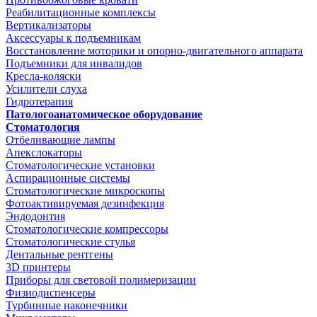
Реабилитационные комплексы
Вертикализаторы
Аксессуары к подъемникам
Восстановление моторики и опорно-двигательного аппарата
Подъемники для инвалидов
Кресла-коляски
Усилители слуха
Гидротерапия
Патологоанатомическое оборудование
Стоматология
Отбеливающие лампы
Апекслокаторы
Стоматологические установки
Аспирационные системы
Стоматологические микроскопы
Фотоактивируемая дезинфекция
Эндодонтия
Стоматологические компрессоры
Стоматологические стулья
Дентальные рентгены
3D принтеры
Приборы для световой полимеризации
Физиодиспенсеры
Турбинные наконечники