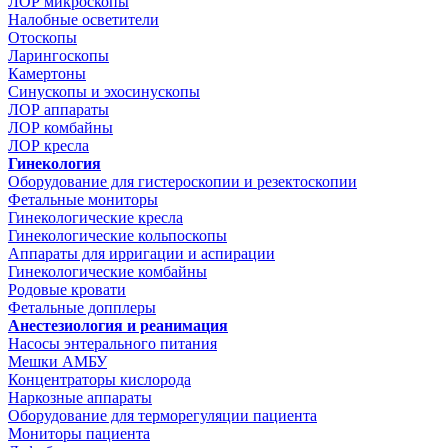
ЛОР микроскопы
Налобные осветители
Отоскопы
Ларингоскопы
Камертоны
Синускопы и эхосинускопы
ЛОР аппараты
ЛОР комбайны
ЛОР кресла
Гинекология
Оборудование для гистероскопии и резектоскопии
Фетальные мониторы
Гинекологические кресла
Гинекологические кольпоскопы
Аппараты для ирригации и аспирации
Гинекологические комбайны
Родовые кровати
Фетальные допплеры
Анестезиология и реанимация
Насосы энтерального питания
Мешки АМБУ
Концентраторы кислорода
Наркозные аппараты
Оборудование для терморегуляции пациента
Мониторы пациента