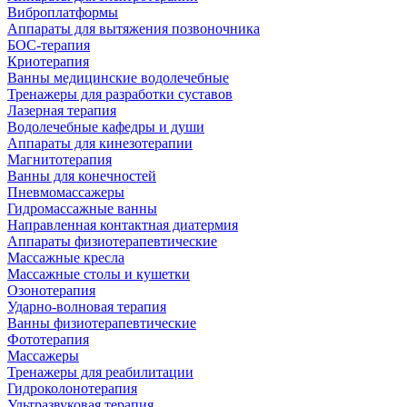
Виброплатформы
Аппараты для вытяжения позвоночника
БОС-терапия
Криотерапия
Ванны медицинские водолечебные
Тренажеры для разработки суставов
Лазерная терапия
Водолечебные кафедры и души
Аппараты для кинезотерапии
Магнитотерапия
Ванны для конечностей
Пневмомассажеры
Гидромассажные ванны
Направленная контактная диатермия
Аппараты физиотерапевтические
Массажные кресла
Массажные столы и кушетки
Озонотерапия
Ударно-волновая терапия
Ванны физиотерапевтические
Фототерапия
Массажеры
Тренажеры для реабилитации
Гидроколонотерапия
Ультразвуковая терапия