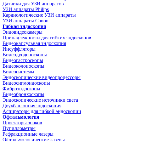
Датчики для УЗИ аппаратов
УЗИ аппараты Philips
Кардиологические УЗИ аппараты
УЗИ аппараты Canon
Гибкая эндоскопия
Эндовидеокамеры
Принадлежности для гибких эндоскопов
Видеокапсульная эндоскопия
Инсуффляторы
Видеодуоденоскопы
Видеогастроскопы
Видеоколоноскопы
Видеосистемы
Эндоскопические видеопроцессоры
Видеосигмоидоскопы
Фиброэндоскопы
Видеобронхоскопы
Эндоскопические источники света
Двухбаллонная эндоскопия
Аспираторы для гибкой эндоскопии
Офтальмология
Проекторы знаков
Пупиллометры
Рефракционные лазеры
Офтальмологические лазеры