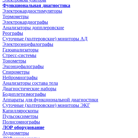
Функциональная диагностика
Электрокардиостимуляторы
Термометры
Электрокардиографы
Анализаторы допплеровские
Реографы
Суточные (холтеровские) мониторы АД
Электроэнцефалографы
Газоанализаторы
Стресс-системы
Тонометры
Эхоэнцефалографы
Спирометры
Нейромиографы
Анализаторы состава тела
Диагностические наборы
Бодиплетизмографы
Аппараты для функциональной диагностики
Суточные (холтеровские) мониторы ЭКГ
Капилляроскопы
Пульсоксиметры
Полисомнографы
ЛОР оборудование
Аудиометры