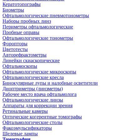
Кератотопографы
Биометры
Офтальмологические пневмотонометры
Наборы пробных линз
Периметры офтальмологические
Пробные оправы
Офтальмологические тонометры
Форопторы
Цветотесты
Авторефрактометры
Линейки скиаскопические
Офтальмоскопы
Офтальмологические микроскопы
Офтальмологические кресла
Бинокулярные лупы и налобные осветители
Диоптриметры (линзметры)
Рабочее место врача офтальмолога
Офтальмологические линзы
Аппараты для коррекции зрения
Ретинальные камеры
Оптические когерентные томографы
Офтальмологические столы
Факоэмульсификаторы
Щелевые лампы
Томография