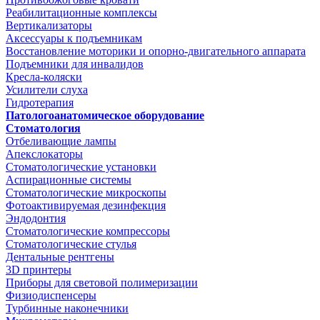
Реабилитационные комплексы
Вертикализаторы
Аксессуары к подъемникам
Восстановление моторики и опорно-двигательного аппарата
Подъемники для инвалидов
Кресла-коляски
Усилители слуха
Гидротерапия
Патологоанатомическое оборудование
Стоматология
Отбеливающие лампы
Апекслокаторы
Стоматологические установки
Аспирационные системы
Стоматологические микроскопы
Фотоактивируемая дезинфекция
Эндодонтия
Стоматологические компрессоры
Стоматологические стулья
Дентальные рентгены
3D принтеры
Приборы для световой полимеризации
Физиодиспенсеры
Турбинные наконечники