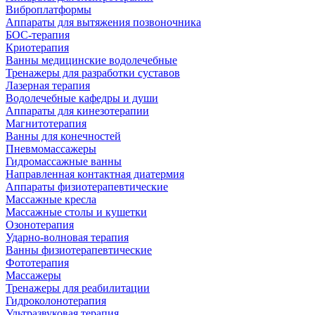
Виброплатформы
Аппараты для вытяжения позвоночника
БОС-терапия
Криотерапия
Ванны медицинские водолечебные
Тренажеры для разработки суставов
Лазерная терапия
Водолечебные кафедры и души
Аппараты для кинезотерапии
Магнитотерапия
Ванны для конечностей
Пневмомассажеры
Гидромассажные ванны
Направленная контактная диатермия
Аппараты физиотерапевтические
Массажные кресла
Массажные столы и кушетки
Озонотерапия
Ударно-волновая терапия
Ванны физиотерапевтические
Фототерапия
Массажеры
Тренажеры для реабилитации
Гидроколонотерапия
Ультразвуковая терапия