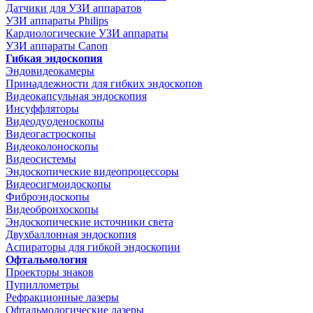
Датчики для УЗИ аппаратов
УЗИ аппараты Philips
Кардиологические УЗИ аппараты
УЗИ аппараты Canon
Гибкая эндоскопия
Эндовидеокамеры
Принадлежности для гибких эндоскопов
Видеокапсульная эндоскопия
Инсуффляторы
Видеодуоденоскопы
Видеогастроскопы
Видеоколоноскопы
Видеосистемы
Эндоскопические видеопроцессоры
Видеосигмоидоскопы
Фиброэндоскопы
Видеобронхоскопы
Эндоскопические источники света
Двухбаллонная эндоскопия
Аспираторы для гибкой эндоскопии
Офтальмология
Проекторы знаков
Пупиллометры
Рефракционные лазеры
Офтальмологические лазеры