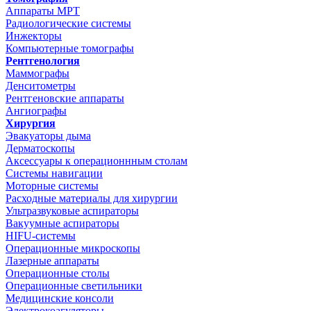
Аппараты МРТ
Радиологические системы
Инжекторы
Компьютерные томографы
Рентгенология
Маммографы
Денситометры
Рентгеновские аппараты
Ангиографы
Хирургия
Эвакуаторы дыма
Дерматоскопы
Аксессуары к операционнным столам
Системы навигации
Моторные системы
Расходные материалы для хирургии
Ультразвуковые аспираторы
Вакуумные аспираторы
HIFU-системы
Операционные микроскопы
Лазерные аппараты
Операционные столы
Операционные светильники
Медицинские консоли
Электрокоагуляторы