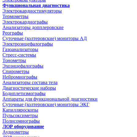
Функциональная диагностика
Электрокардиостимуляторы
Термометры
Электрокардиографы
Анализаторы допплеровские
Реографы
Суточные (холтеровские) мониторы АД
Электроэнцефалографы
Газоанализаторы
Стресс-системы
Тонометры
Эхоэнцефалографы
Спирометры
Нейромиографы
Анализаторы состава тела
Диагностические наборы
Бодиплетизмографы
Аппараты для функциональной диагностики
Суточные (холтеровские) мониторы ЭКГ
Капилляроскопы
Пульсоксиметры
Полисомнографы
ЛОР оборудование
Аудиометры