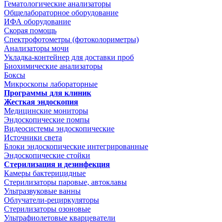
Гематологические анализаторы
Общелабораторное оборудование
ИФА оборудование
Скорая помощь
Спектрофотометры (фотоколориметры)
Анализаторы мочи
Укладка-контейнер для доставки проб
Биохимические анализаторы
Боксы
Микроскопы лабораторные
Программы для клиник
Жесткая эндоскопия
Медицинские мониторы
Эндоскопические помпы
Видеосистемы эндоскопические
Источники света
Блоки эндоскопические интегрированные
Эндоскопические стойки
Стерилизация и дезинфекция
Камеры бактерицидные
Стерилизаторы паровые, автоклавы
Ультразвуковые ванны
Облучатели-рециркуляторы
Стерилизаторы озоновые
Ультрафиолетовые кварцеватели