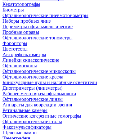
Кератотопографы
Биометры
Офтальмологические пневмотонометры
Наборы пробных линз
Периметры офтальмологические
Пробные оправы
Офтальмологические тонометры
Форопторы
Цветотесты
Авторефрактометры
Линейки скиаскопические
Офтальмоскопы
Офтальмологические микроскопы
Офтальмологические кресла
Бинокулярные лупы и налобные осветители
Диоптриметры (линзметры)
Рабочее место врача офтальмолога
Офтальмологические линзы
Аппараты для коррекции зрения
Ретинальные камеры
Оптические когерентные томографы
Офтальмологические столы
Факоэмульсификаторы
Щелевые лампы
Томография