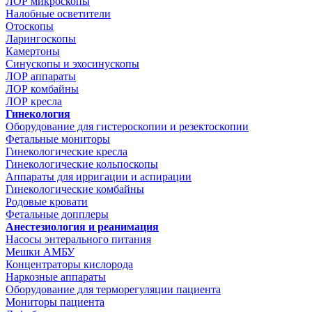
ЛОР микроскопы
Налобные осветители
Отоскопы
Ларингоскопы
Камертоны
Синускопы и эхосинускопы
ЛОР аппараты
ЛОР комбайны
ЛОР кресла
Гинекология
Оборудование для гистероскопии и резектоскопии
Фетальные мониторы
Гинекологические кресла
Гинекологические кольпоскопы
Аппараты для ирригации и аспирации
Гинекологические комбайны
Родовые кровати
Фетальные допплеры
Анестезиология и реанимация
Насосы энтерального питания
Мешки АМБУ
Концентраторы кислорода
Наркозные аппараты
Оборудование для терморегуляции пациента
Мониторы пациента