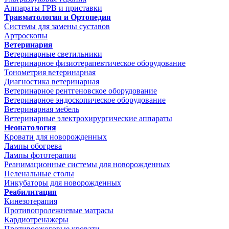
Аппараты ГРВ и приставки
Травматология и Ортопедия
Системы для замены суставов
Артроскопы
Ветеринария
Ветеринарные светильники
Ветеринарное физиотерапевтическое оборудование
Тонометрия ветеринарная
Диагностика ветеринарная
Ветеринарное рентгеновское оборудование
Ветеринарное эндоскопическое оборудование
Ветеринарная мебель
Ветеринарные электрохирургические аппараты
Неонатология
Кровати для новорожденных
Лампы обогрева
Лампы фототерапии
Реанимационные системы для новорожденных
Пеленальные столы
Инкубаторы для новорожденных
Реабилитация
Кинезотерапия
Противопролежневые матрасы
Кардиотренажеры
Противоожоговые кровати