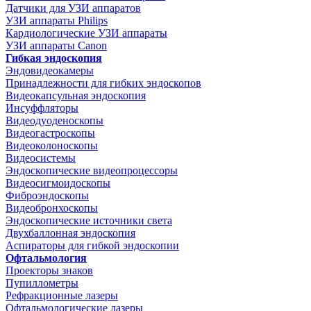
Датчики для УЗИ аппаратов
УЗИ аппараты Philips
Кардиологические УЗИ аппараты
УЗИ аппараты Canon
Гибкая эндоскопия
Эндовидеокамеры
Принадлежности для гибких эндоскопов
Видеокапсульная эндоскопия
Инсуффляторы
Видеодуоденоскопы
Видеогастроскопы
Видеоколоноскопы
Видеосистемы
Эндоскопические видеопроцессоры
Видеосигмоидоскопы
Фиброэндоскопы
Видеобронхоскопы
Эндоскопические источники света
Двухбаллонная эндоскопия
Аспираторы для гибкой эндоскопии
Офтальмология
Проекторы знаков
Пупиллометры
Рефракционные лазеры
Офтальмологические лазеры