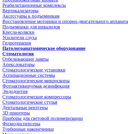
Реабилитационные комплексы
Вертикализаторы
Аксессуары к подъемникам
Восстановление моторики и опорно-двигательного аппарата
Подъемники для инвалидов
Кресла-коляски
Усилители слуха
Гидротерапия
Патологоанатомическое оборудование
Стоматология
Отбеливающие лампы
Апекслокаторы
Стоматологические установки
Аспирационные системы
Стоматологические микроскопы
Фотоактивируемая дезинфекция
Эндодонтия
Стоматологические компрессоры
Стоматологические стулья
Дентальные рентгены
3D принтеры
Приборы для световой полимеризации
Физиодиспенсеры
Турбинные наконечники