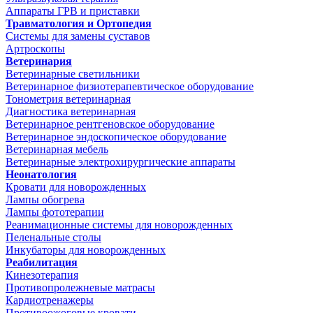
Аппараты ГРВ и приставки
Травматология и Ортопедия
Системы для замены суставов
Артроскопы
Ветеринария
Ветеринарные светильники
Ветеринарное физиотерапевтическое оборудование
Тонометрия ветеринарная
Диагностика ветеринарная
Ветеринарное рентгеновское оборудование
Ветеринарное эндоскопическое оборудование
Ветеринарная мебель
Ветеринарные электрохирургические аппараты
Неонатология
Кровати для новорожденных
Лампы обогрева
Лампы фототерапии
Реанимационные системы для новорожденных
Пеленальные столы
Инкубаторы для новорожденных
Реабилитация
Кинезотерапия
Противопролежневые матрасы
Кардиотренажеры
Противоожоговые кровати