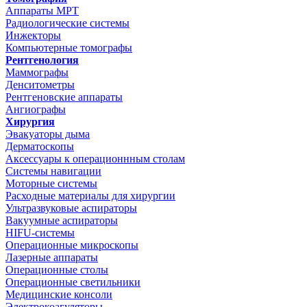
Аппараты МРТ
Радиологические системы
Инжекторы
Компьютерные томографы
Рентгенология
Маммографы
Денситометры
Рентгеновские аппараты
Ангиографы
Хирургия
Эвакуаторы дыма
Дерматоскопы
Аксессуары к операционнным столам
Системы навигации
Моторные системы
Расходные материалы для хирургии
Ультразвуковые аспираторы
Вакуумные аспираторы
HIFU-системы
Операционные микроскопы
Лазерные аппараты
Операционные столы
Операционные светильники
Медицинские консоли
Электрокоагуляторы