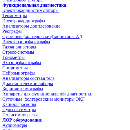
Функциональная диагностика
Электрокардиостимуляторы
Термометры
Электрокардиографы
Анализаторы допплеровские
Реографы
Суточные (холтеровские) мониторы АД
Электроэнцефалографы
Газоанализаторы
Стресс-системы
Тонометры
Эхоэнцефалографы
Спирометры
Нейромиографы
Анализаторы состава тела
Диагностические наборы
Бодиплетизмографы
Аппараты для функциональной диагностики
Суточные (холтеровские) мониторы ЭКГ
Капилляроскопы
Пульсоксиметры
Полисомнографы
ЛОР оборудование
Аудиометры