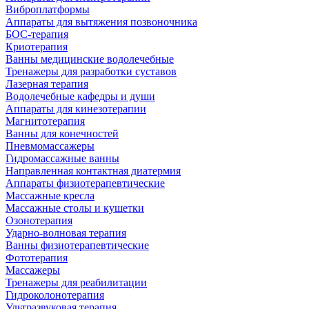
Виброплатформы
Аппараты для вытяжения позвоночника
БОС-терапия
Криотерапия
Ванны медицинские водолечебные
Тренажеры для разработки суставов
Лазерная терапия
Водолечебные кафедры и души
Аппараты для кинезотерапии
Магнитотерапия
Ванны для конечностей
Пневмомассажеры
Гидромассажные ванны
Направленная контактная диатермия
Аппараты физиотерапевтические
Массажные кресла
Массажные столы и кушетки
Озонотерапия
Ударно-волновая терапия
Ванны физиотерапевтические
Фототерапия
Массажеры
Тренажеры для реабилитации
Гидроколонотерапия
Ультразвуковая терапия