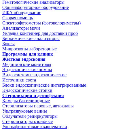
Гематологические анализаторы
Общелабораторное оборудование
ИФА оборудование
Скорая помощь
Спектрофотометры (фотоколориметры)
Анализаторы мочи
Укладка-контейнер для доставки проб
Биохимические анализаторы
Боксы
Микроскопы лабораторные
Программы для клиник
Жесткая эндоскопия
Медицинские мониторы
Эндоскопические помпы
Видеосистемы эндоскопические
Источники света
Блоки эндоскопические интегрированные
Эндоскопические стойки
Стерилизация и дезинфекция
Камеры бактерицидные
Стерилизаторы паровые, автоклавы
Ультразвуковые ванны
Облучатели-рециркуляторы
Стерилизаторы озоновые
Ультрафиолетовые кварцеватели