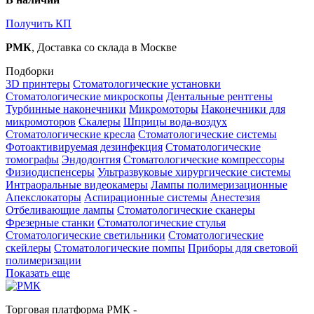
Получить КП
РМК
, Доставка со склада в Москве
Подборки
3D принтеры
Стоматологические установки
Стоматологические микроскопы
Дентальные рентгены
Турбинные наконечники
Микромоторы
Наконечники для
микромоторов
Скалеры
Шприцы вода-воздух
Стоматологические кресла
Стоматологические системы
Фотоактивируемая дезинфекция
Стоматологические
томографы
Эндодонтия
Стоматологические компрессоры
Физиодиспенсеры
Ультразвуковые хирургические системы
Интраоральные видеокамеры
Лампы полимеризационные
Апекслокаторы
Аспирационные системы
Анестезия
Отбеливающие лампы
Стоматологические сканеры
Фрезерные станки
Стоматологические стулья
Стоматологические светильники
Стоматологические
скейлеры
Стоматологические помпы
Приборы для световой
полимеризации
Показать еще
Торговая платформа РМК -