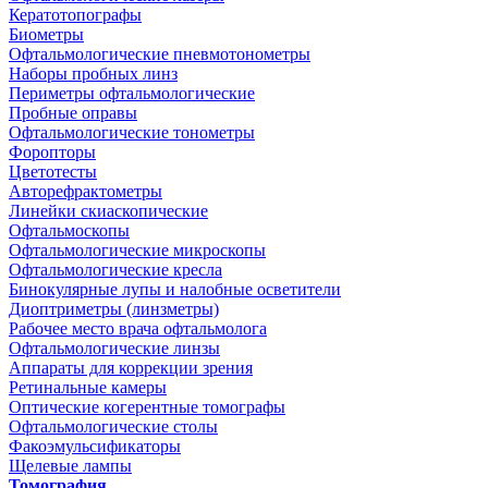
Кератотопографы
Биометры
Офтальмологические пневмотонометры
Наборы пробных линз
Периметры офтальмологические
Пробные оправы
Офтальмологические тонометры
Форопторы
Цветотесты
Авторефрактометры
Линейки скиаскопические
Офтальмоскопы
Офтальмологические микроскопы
Офтальмологические кресла
Бинокулярные лупы и налобные осветители
Диоптриметры (линзметры)
Рабочее место врача офтальмолога
Офтальмологические линзы
Аппараты для коррекции зрения
Ретинальные камеры
Оптические когерентные томографы
Офтальмологические столы
Факоэмульсификаторы
Щелевые лампы
Томография