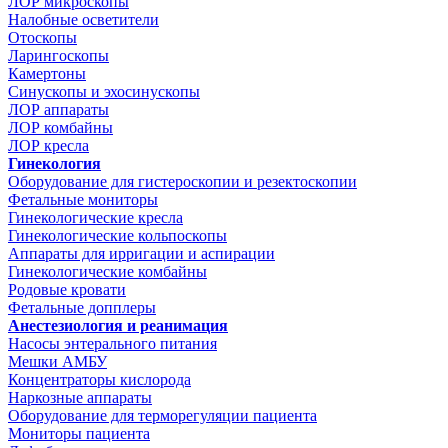
ЛОР микроскопы
Налобные осветители
Отоскопы
Ларингоскопы
Камертоны
Синускопы и эхосинускопы
ЛОР аппараты
ЛОР комбайны
ЛОР кресла
Гинекология
Оборудование для гистероскопии и резектоскопии
Фетальные мониторы
Гинекологические кресла
Гинекологические кольпоскопы
Аппараты для ирригации и аспирации
Гинекологические комбайны
Родовые кровати
Фетальные допплеры
Анестезиология и реанимация
Насосы энтерального питания
Мешки АМБУ
Концентраторы кислорода
Наркозные аппараты
Оборудование для терморегуляции пациента
Мониторы пациента