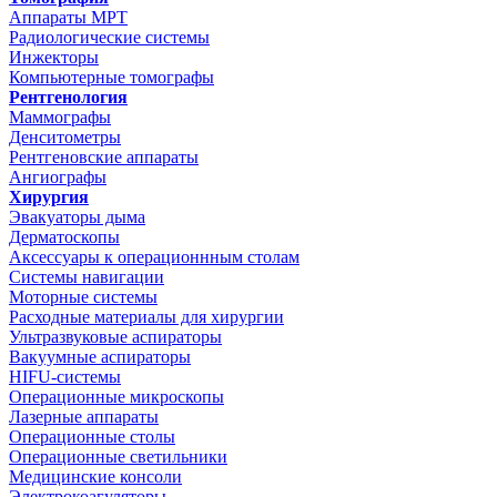
Аппараты МРТ
Радиологические системы
Инжекторы
Компьютерные томографы
Рентгенология
Маммографы
Денситометры
Рентгеновские аппараты
Ангиографы
Хирургия
Эвакуаторы дыма
Дерматоскопы
Аксессуары к операционнным столам
Системы навигации
Моторные системы
Расходные материалы для хирургии
Ультразвуковые аспираторы
Вакуумные аспираторы
HIFU-системы
Операционные микроскопы
Лазерные аппараты
Операционные столы
Операционные светильники
Медицинские консоли
Электрокоагуляторы