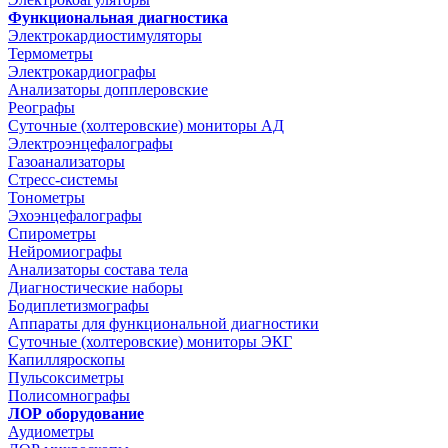
Функциональная диагностика
Электрокардиостимуляторы
Термометры
Электрокардиографы
Анализаторы допплеровские
Реографы
Суточные (холтеровские) мониторы АД
Электроэнцефалографы
Газоанализаторы
Стресс-системы
Тонометры
Эхоэнцефалографы
Спирометры
Нейромиографы
Анализаторы состава тела
Диагностические наборы
Бодиплетизмографы
Аппараты для функциональной диагностики
Суточные (холтеровские) мониторы ЭКГ
Капилляроскопы
Пульсоксиметры
Полисомнографы
ЛОР оборудование
Аудиометры