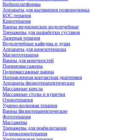
Виброплатформы
Аппараты для вытяжения позвоночника
БОС-терапия
Криотерапия
Ванны медицинские водолечебные
Тренажеры для разработки суставов
Лазерная терапия
Водолечебные кафедры и души
Аппараты для кинезотерапии
Магнитотерапия
Ванны для конечностей
Пневмомассажеры
Гидромассажные ванны
Направленная контактная диатермия
Аппараты физиотерапевтические
Массажные кресла
Массажные столы и кушетки
Озонотерапия
Ударно-волновая терапия
Ванны физиотерапевтические
Фототерапия
Массажеры
Тренажеры для реабилитации
Гидроколонотерапия
Ультразвуковая терапия