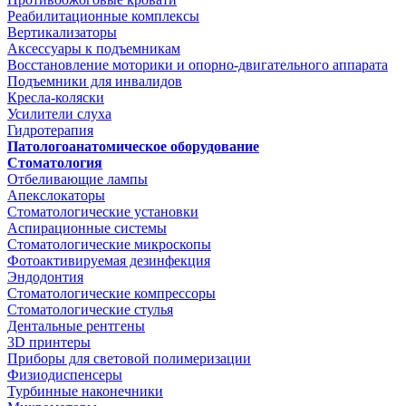
Реабилитационные комплексы
Вертикализаторы
Аксессуары к подъемникам
Восстановление моторики и опорно-двигательного аппарата
Подъемники для инвалидов
Кресла-коляски
Усилители слуха
Гидротерапия
Патологоанатомическое оборудование
Стоматология
Отбеливающие лампы
Апекслокаторы
Стоматологические установки
Аспирационные системы
Стоматологические микроскопы
Фотоактивируемая дезинфекция
Эндодонтия
Стоматологические компрессоры
Стоматологические стулья
Дентальные рентгены
3D принтеры
Приборы для световой полимеризации
Физиодиспенсеры
Турбинные наконечники