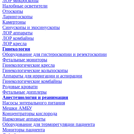
ЛОР микроскопы
Налобные осветители
Отоскопы
Ларингоскопы
Камертоны
Синускопы и эхосинускопы
ЛОР аппараты
ЛОР комбайны
ЛОР кресла
Гинекология
Оборудование для гистероскопии и резектоскопии
Фетальные мониторы
Гинекологические кресла
Гинекологические кольпоскопы
Аппараты для ирригации и аспирации
Гинекологические комбайны
Родовые кровати
Фетальные допплеры
Анестезиология и реанимация
Насосы энтерального питания
Мешки АМБУ
Концентраторы кислорода
Наркозные аппараты
Оборудование для терморегуляции пациента
Мониторы пациента