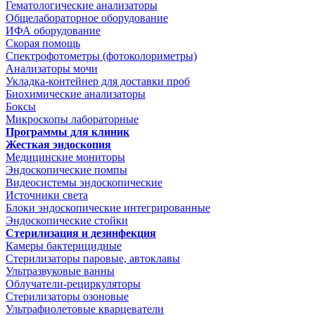
Гематологические анализаторы
Общелабораторное оборудование
ИФА оборудование
Скорая помощь
Спектрофотометры (фотоколориметры)
Анализаторы мочи
Укладка-контейнер для доставки проб
Биохимические анализаторы
Боксы
Микроскопы лабораторные
Программы для клиник
Жесткая эндоскопия
Медицинские мониторы
Эндоскопические помпы
Видеосистемы эндоскопические
Источники света
Блоки эндоскопические интегрированные
Эндоскопические стойки
Стерилизация и дезинфекция
Камеры бактерицидные
Стерилизаторы паровые, автоклавы
Ультразвуковые ванны
Облучатели-рециркуляторы
Стерилизаторы озоновые
Ультрафиолетовые кварцеватели