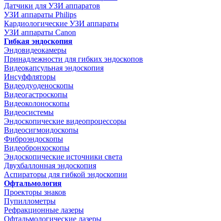
Датчики для УЗИ аппаратов
УЗИ аппараты Philips
Кардиологические УЗИ аппараты
УЗИ аппараты Canon
Гибкая эндоскопия
Эндовидеокамеры
Принадлежности для гибких эндоскопов
Видеокапсульная эндоскопия
Инсуффляторы
Видеодуоденоскопы
Видеогастроскопы
Видеоколоноскопы
Видеосистемы
Эндоскопические видеопроцессоры
Видеосигмоидоскопы
Фиброэндоскопы
Видеобронхоскопы
Эндоскопические источники света
Двухбаллонная эндоскопия
Аспираторы для гибкой эндоскопии
Офтальмология
Проекторы знаков
Пупиллометры
Рефракционные лазеры
Офтальмологические лазеры