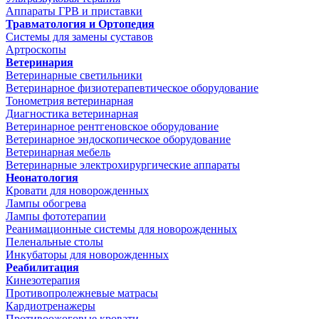
Аппараты ГРВ и приставки
Травматология и Ортопедия
Системы для замены суставов
Артроскопы
Ветеринария
Ветеринарные светильники
Ветеринарное физиотерапевтическое оборудование
Тонометрия ветеринарная
Диагностика ветеринарная
Ветеринарное рентгеновское оборудование
Ветеринарное эндоскопическое оборудование
Ветеринарная мебель
Ветеринарные электрохирургические аппараты
Неонатология
Кровати для новорожденных
Лампы обогрева
Лампы фототерапии
Реанимационные системы для новорожденных
Пеленальные столы
Инкубаторы для новорожденных
Реабилитация
Кинезотерапия
Противопролежневые матрасы
Кардиотренажеры
Противоожоговые кровати