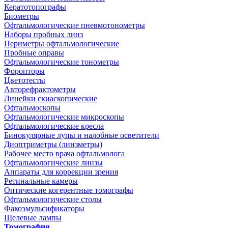
Кератотопографы
Биометры
Офтальмологические пневмотонометры
Наборы пробных линз
Периметры офтальмологические
Пробные оправы
Офтальмологические тонометры
Форопторы
Цветотесты
Авторефрактометры
Линейки скиаскопические
Офтальмоскопы
Офтальмологические микроскопы
Офтальмологические кресла
Бинокулярные лупы и налобные осветители
Диоптриметры (линзметры)
Рабочее место врача офтальмолога
Офтальмологические линзы
Аппараты для коррекции зрения
Ретинальные камеры
Оптические когерентные томографы
Офтальмологические столы
Факоэмульсификаторы
Щелевые лампы
Томография