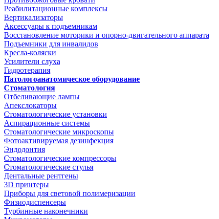
Реабилитационные комплексы
Вертикализаторы
Аксессуары к подъемникам
Восстановление моторики и опорно-двигательного аппарата
Подъемники для инвалидов
Кресла-коляски
Усилители слуха
Гидротерапия
Патологоанатомическое оборудование
Стоматология
Отбеливающие лампы
Апекслокаторы
Стоматологические установки
Аспирационные системы
Стоматологические микроскопы
Фотоактивируемая дезинфекция
Эндодонтия
Стоматологические компрессоры
Стоматологические стулья
Дентальные рентгены
3D принтеры
Приборы для световой полимеризации
Физиодиспенсеры
Турбинные наконечники