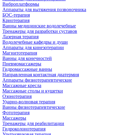
Виброплатформы
Аппараты для вытяжения позвоночника
БОС-терапия
Криотерапия
Ванны медицинские водолечебные
Тренажеры для разработки суставов
Лазерная терапия
Водолечебные кафедры и души
Аппараты для кинезотерапии
Магнитотерапия
Ванны для конечностей
Пневмомассажеры
Гидромассажные ванны
Направленная контактная диатермия
Аппараты физиотерапевтические
Массажные кресла
Массажные столы и кушетки
Озонотерапия
Ударно-волновая терапия
Ванны физиотерапевтические
Фототерапия
Массажеры
Тренажеры для реабилитации
Гидроколонотерапия
Ультразвуковая терапия