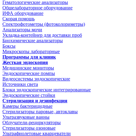
Гематологические анализаторы
Общелабораторное оборудование
ИФА оборудование
Скорая помощь
Спектрофотометры (фотоколориметры)
Анализаторы мочи
Укладка-контейнер для доставки проб
Биохимические анализаторы
Боксы
Микроскопы лабораторные
Программы для клиник
Жесткая эндоскопия
Медицинские мониторы
Эндоскопические помпы
Видеосистемы эндоскопические
Источники света
Блоки эндоскопические интегрированные
Эндоскопические стойки
Стерилизация и дезинфекция
Камеры бактерицидные
Стерилизаторы паровые, автоклавы
Ультразвуковые ванны
Облучатели-рециркуляторы
Стерилизаторы озоновые
Ультрафиолетовые кварцеватели