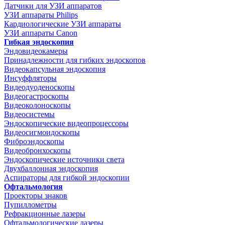
Датчики для УЗИ аппаратов
УЗИ аппараты Philips
Кардиологические УЗИ аппараты
УЗИ аппараты Canon
Гибкая эндоскопия
Эндовидеокамеры
Принадлежности для гибких эндоскопов
Видеокапсульная эндоскопия
Инсуффляторы
Видеодуоденоскопы
Видеогастроскопы
Видеоколоноскопы
Видеосистемы
Эндоскопические видеопроцессоры
Видеосигмоидоскопы
Фиброэндоскопы
Видеобронхоскопы
Эндоскопические источники света
Двухбаллонная эндоскопия
Аспираторы для гибкой эндоскопии
Офтальмология
Проекторы знаков
Пупиллометры
Рефракционные лазеры
Офтальмологические лазеры