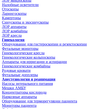
ЛОР микроскопы
Налобные осветители
Отоскопы
Ларингоскопы
Камертоны
Синускопы и эхосинускопы
ЛОР аппараты
ЛОР комбайны
ЛОР кресла
Гинекология
Оборудование для гистероскопии и резектоскопии
Фетальные мониторы
Гинекологические кресла
Гинекологические кольпоскопы
Аппараты для ирригации и аспирации
Гинекологические комбайны
Родовые кровати
Фетальные допплеры
Анестезиология и реанимация
Насосы энтерального питания
Мешки АМБУ
Концентраторы кислорода
Наркозные аппараты
Оборудование для терморегуляции пациента
Мониторы пациента