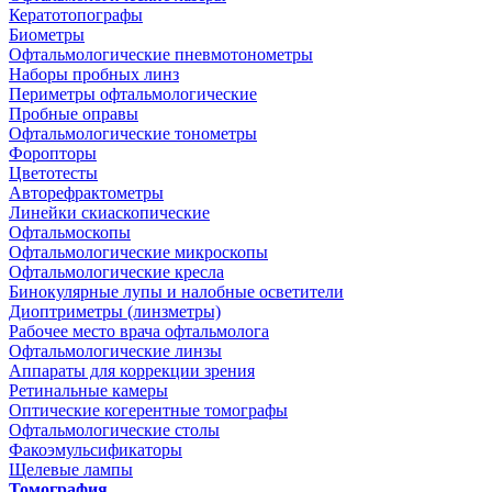
Кератотопографы
Биометры
Офтальмологические пневмотонометры
Наборы пробных линз
Периметры офтальмологические
Пробные оправы
Офтальмологические тонометры
Форопторы
Цветотесты
Авторефрактометры
Линейки скиаскопические
Офтальмоскопы
Офтальмологические микроскопы
Офтальмологические кресла
Бинокулярные лупы и налобные осветители
Диоптриметры (линзметры)
Рабочее место врача офтальмолога
Офтальмологические линзы
Аппараты для коррекции зрения
Ретинальные камеры
Оптические когерентные томографы
Офтальмологические столы
Факоэмульсификаторы
Щелевые лампы
Томография