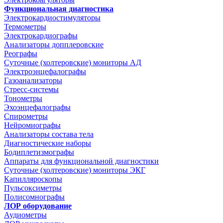
Функциональная диагностика
Электрокардиостимуляторы
Термометры
Электрокардиографы
Анализаторы допплеровские
Реографы
Суточные (холтеровские) мониторы АД
Электроэнцефалографы
Газоанализаторы
Стресс-системы
Тонометры
Эхоэнцефалографы
Спирометры
Нейромиографы
Анализаторы состава тела
Диагностические наборы
Бодиплетизмографы
Аппараты для функциональной диагностики
Суточные (холтеровские) мониторы ЭКГ
Капилляроскопы
Пульсоксиметры
Полисомнографы
ЛОР оборудование
Аудиометры