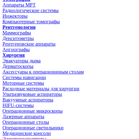
Аппараты МРТ
Радиологические системы
Инжекторы
Компьютерные томографы
Рентгенология
Маммографы
Денситометры
Рентгеновские аппараты
Ангиографы
Хирургия
Эвакуаторы дыма
Дерматоскопы
Аксессуары к операционнным столам
Системы навигации
Моторные системы
Расходные материалы для хирургии
Ультразвуковые аспираторы
Вакуумные аспираторы
HIFU-системы
Операционные микроскопы
Лазерные аппараты
Операционные столы
Операционные светильники
Медицинские консоли
Электрокоагуляторы