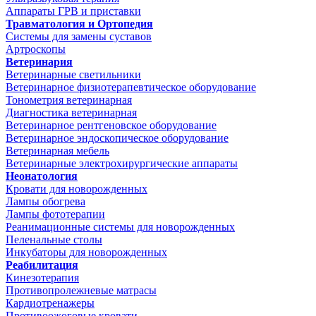
Аппараты ГРВ и приставки
Травматология и Ортопедия
Системы для замены суставов
Артроскопы
Ветеринария
Ветеринарные светильники
Ветеринарное физиотерапевтическое оборудование
Тонометрия ветеринарная
Диагностика ветеринарная
Ветеринарное рентгеновское оборудование
Ветеринарное эндоскопическое оборудование
Ветеринарная мебель
Ветеринарные электрохирургические аппараты
Неонатология
Кровати для новорожденных
Лампы обогрева
Лампы фототерапии
Реанимационные системы для новорожденных
Пеленальные столы
Инкубаторы для новорожденных
Реабилитация
Кинезотерапия
Противопролежневые матрасы
Кардиотренажеры
Противоожоговые кровати