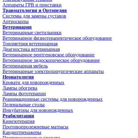
Аппараты ГРВ и приставки
Травматология и Ортопедия
Системы для замены суставов
Артроскопы
Ветеринария
Ветеринарные светильники
Ветеринарное физиотерапевтическое оборудование
Тонометрия ветеринарная
Диагностика ветеринарная
Ветеринарное рентгеновское оборудование
Ветеринарное эндоскопическое оборудование
Ветеринарная мебель
Ветеринарные электрохирургические аппараты
Неонатология
Кровати для новорожденных
Лампы обогрева
Лампы фототерапии
Реанимационные системы для новорожденных
Пеленальные столы
Инкубаторы для новорожденных
Реабилитация
Кинезотерапия
Противопролежневые матрасы
Кардиотренажеры
Противоожоговые кровати