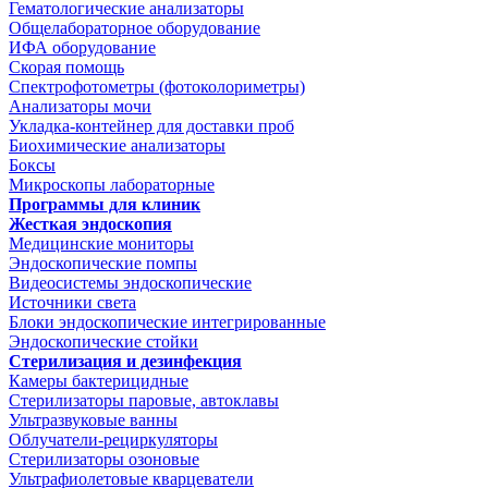
Гематологические анализаторы
Общелабораторное оборудование
ИФА оборудование
Скорая помощь
Спектрофотометры (фотоколориметры)
Анализаторы мочи
Укладка-контейнер для доставки проб
Биохимические анализаторы
Боксы
Микроскопы лабораторные
Программы для клиник
Жесткая эндоскопия
Медицинские мониторы
Эндоскопические помпы
Видеосистемы эндоскопические
Источники света
Блоки эндоскопические интегрированные
Эндоскопические стойки
Стерилизация и дезинфекция
Камеры бактерицидные
Стерилизаторы паровые, автоклавы
Ультразвуковые ванны
Облучатели-рециркуляторы
Стерилизаторы озоновые
Ультрафиолетовые кварцеватели