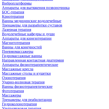
Виброплатформы
Аппараты для вытяжения позвоночника
БОС-терапия
Криотерапия
Ванны медицинские водолечебные
Тренажеры для разработки суставов
Лазерная терапия
Водолечебные кафедры и души
Аппараты для кинезотерапии
Магнитотерапия
Ванны для конечностей
Пневмомассажеры
Гидромассажные ванны
Направленная контактная диатермия
Аппараты физиотерапевтические
Массажные кресла
Массажные столы и кушетки
Озонотерапия
Ударно-волновая терапия
Ванны физиотерапевтические
Фототерапия
Массажеры
Тренажеры для реабилитации
Гидроколонотерапия
Ультразвуковая терапия