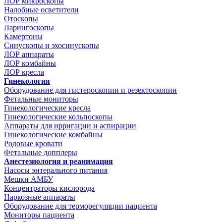
ЛОР микроскопы
Налобные осветители
Отоскопы
Ларингоскопы
Камертоны
Синускопы и эхосинускопы
ЛОР аппараты
ЛОР комбайны
ЛОР кресла
Гинекология
Оборудование для гистероскопии и резектоскопии
Фетальные мониторы
Гинекологические кресла
Гинекологические кольпоскопы
Аппараты для ирригации и аспирации
Гинекологические комбайны
Родовые кровати
Фетальные допплеры
Анестезиология и реанимация
Насосы энтерального питания
Мешки АМБУ
Концентраторы кислорода
Наркозные аппараты
Оборудование для терморегуляции пациента
Мониторы пациента