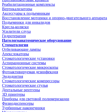
Реабилитационные комплексы
Вертикализаторы
Аксессуары к подъемникам
Восстановление моторики и опорно-двигательного аппарата
Подъемники для инвалидов
Кресла-коляски
Усилители слуха
Гидротерапия
Патологоанатомическое оборудование
Стоматология
Отбеливающие лампы
Апекслокаторы
Стоматологические установки
Аспирационные системы
Стоматологические микроскопы
Фотоактивируемая дезинфекция
Эндодонтия
Стоматологические компрессоры
Стоматологические стулья
Дентальные рентгены
3D принтеры
Приборы для световой полимеризации
Физиодиспенсеры
Турбинные наконечники