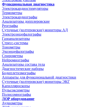
Функциональная диагностика
Электрокардиостимуляторы
Термометры
Электрокардиографы
Анализаторы допплеровские
Реографы
Суточные (холтеровские) мониторы АД
Электроэнцефалографы
Газоанализаторы
Стресс-системы
Тонометры
Эхоэнцефалографы
Спирометры
Нейромиографы
Анализаторы состава тела
Диагностические наборы
Бодиплетизмографы
Аппараты для функциональной диагностики
Суточные (холтеровские) мониторы ЭКГ
Капилляроскопы
Пульсоксиметры
Полисомнографы
ЛОР оборудование
Аудиометры