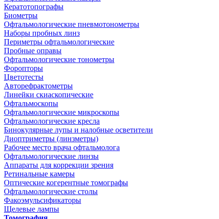
Кератотопографы
Биометры
Офтальмологические пневмотонометры
Наборы пробных линз
Периметры офтальмологические
Пробные оправы
Офтальмологические тонометры
Форопторы
Цветотесты
Авторефрактометры
Линейки скиаскопические
Офтальмоскопы
Офтальмологические микроскопы
Офтальмологические кресла
Бинокулярные лупы и налобные осветители
Диоптриметры (линзметры)
Рабочее место врача офтальмолога
Офтальмологические линзы
Аппараты для коррекции зрения
Ретинальные камеры
Оптические когерентные томографы
Офтальмологические столы
Факоэмульсификаторы
Щелевые лампы
Томография