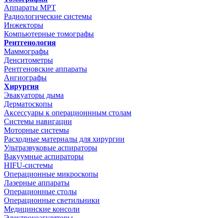
Аппараты МРТ
Радиологические системы
Инжекторы
Компьютерные томографы
Рентгенология
Маммографы
Денситометры
Рентгеновские аппараты
Ангиографы
Хирургия
Эвакуаторы дыма
Дерматоскопы
Аксессуары к операционнным столам
Системы навигации
Моторные системы
Расходные материалы для хирургии
Ультразвуковые аспираторы
Вакуумные аспираторы
HIFU-системы
Операционные микроскопы
Лазерные аппараты
Операционные столы
Операционные светильники
Медицинские консоли
Электрокоагуляторы