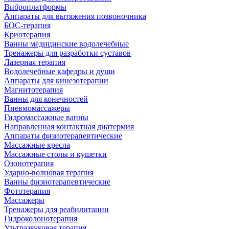
Виброплатформы
Аппараты для вытяжения позвоночника
БОС-терапия
Криотерапия
Ванны медицинские водолечебные
Тренажеры для разработки суставов
Лазерная терапия
Водолечебные кафедры и души
Аппараты для кинезотерапии
Магнитотерапия
Ванны для конечностей
Пневмомассажеры
Гидромассажные ванны
Направленная контактная диатермия
Аппараты физиотерапевтические
Массажные кресла
Массажные столы и кушетки
Озонотерапия
Ударно-волновая терапия
Ванны физиотерапевтические
Фототерапия
Массажеры
Тренажеры для реабилитации
Гидроколонотерапия
Ультразвуковая терапия