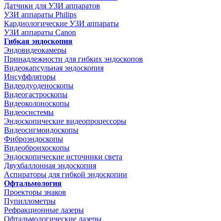
Датчики для УЗИ аппаратов
УЗИ аппараты Philips
Кардиологические УЗИ аппараты
УЗИ аппараты Canon
Гибкая эндоскопия
Эндовидеокамеры
Принадлежности для гибких эндоскопов
Видеокапсульная эндоскопия
Инсуффляторы
Видеодуоденоскопы
Видеогастроскопы
Видеоколоноскопы
Видеосистемы
Эндоскопические видеопроцессоры
Видеосигмоидоскопы
Фиброэндоскопы
Видеобронхоскопы
Эндоскопические источники света
Двухбаллонная эндоскопия
Аспираторы для гибкой эндоскопии
Офтальмология
Проекторы знаков
Пупиллометры
Рефракционные лазеры
Офтальмологические лазеры