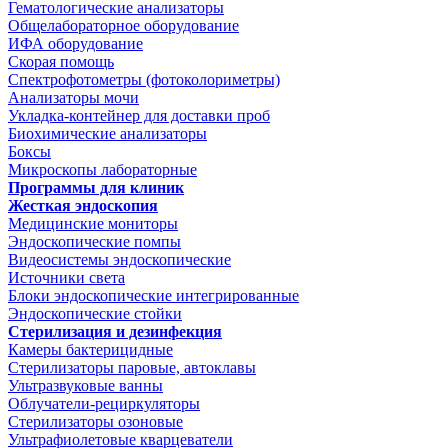
Гематологические анализаторы
Общелабораторное оборудование
ИФА оборудование
Скорая помощь
Спектрофотометры (фотоколориметры)
Анализаторы мочи
Укладка-контейнер для доставки проб
Биохимические анализаторы
Боксы
Микроскопы лабораторные
Программы для клиник
Жесткая эндоскопия
Медицинские мониторы
Эндоскопические помпы
Видеосистемы эндоскопические
Источники света
Блоки эндоскопические интегрированные
Эндоскопические стойки
Стерилизация и дезинфекция
Камеры бактерицидные
Стерилизаторы паровые, автоклавы
Ультразвуковые ванны
Облучатели-рециркуляторы
Стерилизаторы озоновые
Ультрафиолетовые кварцеватели