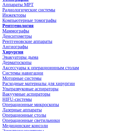
Аппараты МРТ
Радиологические системы
Инжекторы
Компьютерные томографы
Рентгенология
Маммографы
Денситометры
Рентгеновские аппараты
Ангиографы
Хирургия
Эвакуаторы дыма
Дерматоскопы
Аксессуары к операционнным столам
Системы навигации
Моторные системы
Расходные материалы для хирургии
Ультразвуковые аспираторы
Вакуумные аспираторы
HIFU-системы
Операционные микроскопы
Лазерные аппараты
Операционные столы
Операционные светильники
Медицинские консоли
Электрокоагуляторы