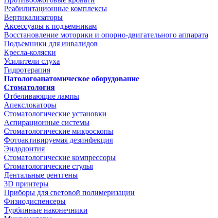
Реабилитационные комплексы
Вертикализаторы
Аксессуары к подъемникам
Восстановление моторики и опорно-двигательного аппарата
Подъемники для инвалидов
Кресла-коляски
Усилители слуха
Гидротерапия
Патологоанатомическое оборудование
Стоматология
Отбеливающие лампы
Апекслокаторы
Стоматологические установки
Аспирационные системы
Стоматологические микроскопы
Фотоактивируемая дезинфекция
Эндодонтия
Стоматологические компрессоры
Стоматологические стулья
Дентальные рентгены
3D принтеры
Приборы для световой полимеризации
Физиодиспенсеры
Турбинные наконечники