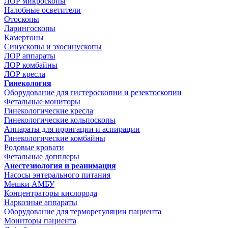
ЛОР микроскопы
Налобные осветители
Отоскопы
Ларингоскопы
Камертоны
Синускопы и эхосинускопы
ЛОР аппараты
ЛОР комбайны
ЛОР кресла
Гинекология
Оборудование для гистероскопии и резектоскопии
Фетальные мониторы
Гинекологические кресла
Гинекологические кольпоскопы
Аппараты для ирригации и аспирации
Гинекологические комбайны
Родовые кровати
Фетальные допплеры
Анестезиология и реанимация
Насосы энтерального питания
Мешки АМБУ
Концентраторы кислорода
Наркозные аппараты
Оборудование для терморегуляции пациента
Мониторы пациента