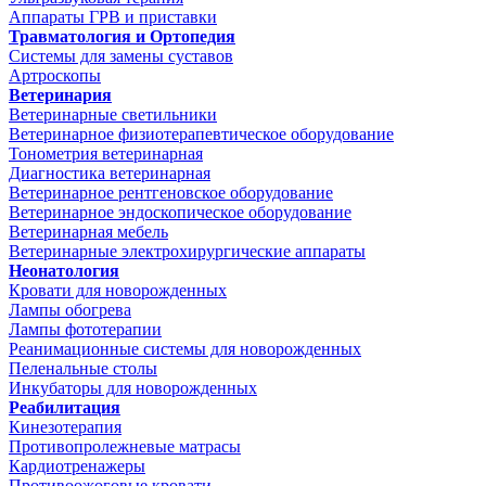
Аппараты ГРВ и приставки
Травматология и Ортопедия
Системы для замены суставов
Артроскопы
Ветеринария
Ветеринарные светильники
Ветеринарное физиотерапевтическое оборудование
Тонометрия ветеринарная
Диагностика ветеринарная
Ветеринарное рентгеновское оборудование
Ветеринарное эндоскопическое оборудование
Ветеринарная мебель
Ветеринарные электрохирургические аппараты
Неонатология
Кровати для новорожденных
Лампы обогрева
Лампы фототерапии
Реанимационные системы для новорожденных
Пеленальные столы
Инкубаторы для новорожденных
Реабилитация
Кинезотерапия
Противопролежневые матрасы
Кардиотренажеры
Противоожоговые кровати