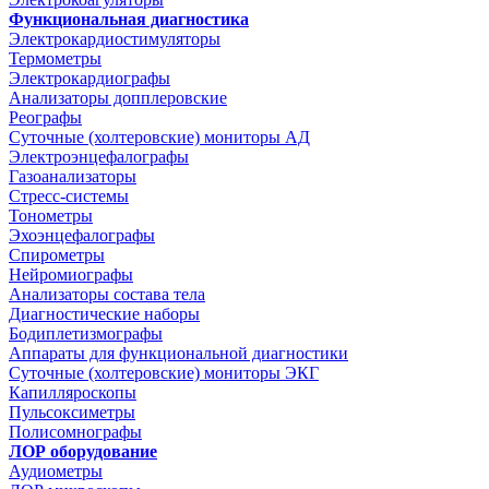
Функциональная диагностика
Электрокардиостимуляторы
Термометры
Электрокардиографы
Анализаторы допплеровские
Реографы
Суточные (холтеровские) мониторы АД
Электроэнцефалографы
Газоанализаторы
Стресс-системы
Тонометры
Эхоэнцефалографы
Спирометры
Нейромиографы
Анализаторы состава тела
Диагностические наборы
Бодиплетизмографы
Аппараты для функциональной диагностики
Суточные (холтеровские) мониторы ЭКГ
Капилляроскопы
Пульсоксиметры
Полисомнографы
ЛОР оборудование
Аудиометры