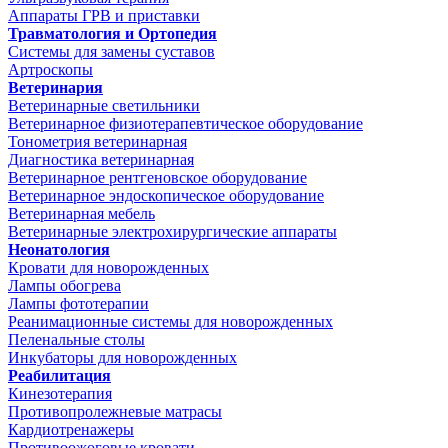
Аппараты ГРВ и приставки
Травматология и Ортопедия
Системы для замены суставов
Артроскопы
Ветеринария
Ветеринарные светильники
Ветеринарное физиотерапевтическое оборудование
Тонометрия ветеринарная
Диагностика ветеринарная
Ветеринарное рентгеновское оборудование
Ветеринарное эндоскопическое оборудование
Ветеринарная мебель
Ветеринарные электрохирургические аппараты
Неонатология
Кровати для новорожденных
Лампы обогрева
Лампы фототерапии
Реанимационные системы для новорожденных
Пеленальные столы
Инкубаторы для новорожденных
Реабилитация
Кинезотерапия
Противопролежневые матрасы
Кардиотренажеры
Противоожоговые кровати