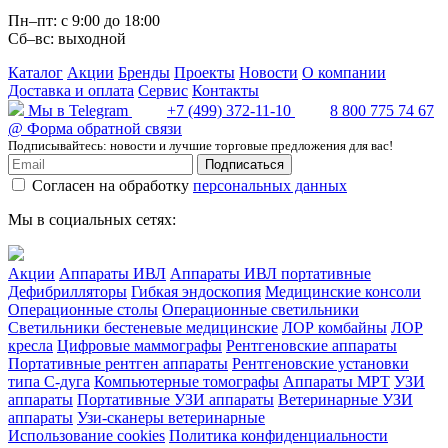
Пн–пт: с 9:00 до 18:00
Сб–вс: выходной
Каталог
Акции
Бренды
Проекты
Новости
О компании
Доставка и оплата
Сервис
Контакты
Мы в Telegram
+7 (499) 372-11-10
8 800 775 74 67
@
Форма обратной связи
Подписывайтесь: новости и лучшие торговые предложения для вас!
Подписаться
Согласен на обработку
персональных данных
Мы в социальных сетях:
Акции
Аппараты ИВЛ
Аппараты ИВЛ портативные
Дефибрилляторы
Гибкая эндоскопия
Медицинские консоли
Операционные столы
Операционные светильники
Светильники бестеневые медицинские
ЛОР комбайны
ЛОР
кресла
Цифровые маммографы
Рентгеновские аппараты
Портативные рентген аппараты
Рентгеновские установки
типа С-дуга
Компьютерные томографы
Аппараты МРТ
УЗИ
аппараты
Портативные УЗИ аппараты
Ветеринарные УЗИ
аппараты
Узи-сканеры ветеринарные
Использование cookies
Политика конфиденциальности