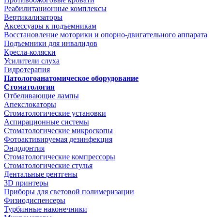
Реабилитационные комплексы
Вертикализаторы
Аксессуары к подъемникам
Восстановление моторики и опорно-двигательного аппарата
Подъемники для инвалидов
Кресла-коляски
Усилители слуха
Гидротерапия
Патологоанатомическое оборудование
Стоматология
Отбеливающие лампы
Апекслокаторы
Стоматологические установки
Аспирационные системы
Стоматологические микроскопы
Фотоактивируемая дезинфекция
Эндодонтия
Стоматологические компрессоры
Стоматологические стулья
Дентальные рентгены
3D принтеры
Приборы для световой полимеризации
Физиодиспенсеры
Турбинные наконечники