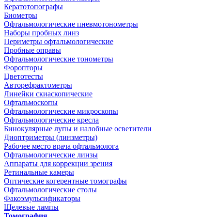
Кератотопографы
Биометры
Офтальмологические пневмотонометры
Наборы пробных линз
Периметры офтальмологические
Пробные оправы
Офтальмологические тонометры
Форопторы
Цветотесты
Авторефрактометры
Линейки скиаскопические
Офтальмоскопы
Офтальмологические микроскопы
Офтальмологические кресла
Бинокулярные лупы и налобные осветители
Диоптриметры (линзметры)
Рабочее место врача офтальмолога
Офтальмологические линзы
Аппараты для коррекции зрения
Ретинальные камеры
Оптические когерентные томографы
Офтальмологические столы
Факоэмульсификаторы
Щелевые лампы
Томография