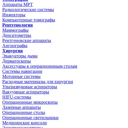
Аппараты МРТ
Радиологические системы
Инжекторы
Компьютерные томографы
Рентгенология
Маммографы
Денситометры
Рентгеновские аппараты
Ангиографы
Хирургия
Эвакуаторы дыма
Дерматоскопы
Аксессуары к операционнным столам
Системы навигации
Моторные системы
Расходные материалы для хирургии
Ультразвуковые аспираторы
Вакуумные аспираторы
HIFU-системы
Операционные микроскопы
Лазерные аппараты
Операционные столы
Операционные светильники
Медицинские консоли
Электрокоагуляторы