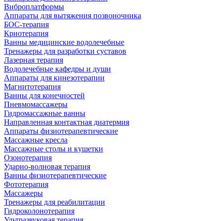
Виброплатформы
Аппараты для вытяжения позвоночника
БОС-терапия
Криотерапия
Ванны медицинские водолечебные
Тренажеры для разработки суставов
Лазерная терапия
Водолечебные кафедры и души
Аппараты для кинезотерапии
Магнитотерапия
Ванны для конечностей
Пневмомассажеры
Гидромассажные ванны
Направленная контактная диатермия
Аппараты физиотерапевтические
Массажные кресла
Массажные столы и кушетки
Озонотерапия
Ударно-волновая терапия
Ванны физиотерапевтические
Фототерапия
Массажеры
Тренажеры для реабилитации
Гидроколонотерапия
Ультразвуковая терапия