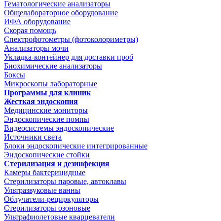
Гематологические анализаторы
Общелабораторное оборудование
ИФА оборудование
Скорая помощь
Спектрофотометры (фотоколориметры)
Анализаторы мочи
Укладка-контейнер для доставки проб
Биохимические анализаторы
Боксы
Микроскопы лабораторные
Программы для клиник
Жесткая эндоскопия
Медицинские мониторы
Эндоскопические помпы
Видеосистемы эндоскопические
Источники света
Блоки эндоскопические интегрированные
Эндоскопические стойки
Стерилизация и дезинфекция
Камеры бактерицидные
Стерилизаторы паровые, автоклавы
Ультразвуковые ванны
Облучатели-рециркуляторы
Стерилизаторы озоновые
Ультрафиолетовые кварцеватели