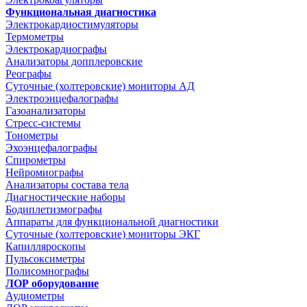
Функциональная диагностика
Электрокардиостимуляторы
Термометры
Электрокардиографы
Анализаторы допплеровские
Реографы
Суточные (холтеровские) мониторы АД
Электроэнцефалографы
Газоанализаторы
Стресс-системы
Тонометры
Эхоэнцефалографы
Спирометры
Нейромиографы
Анализаторы состава тела
Диагностические наборы
Бодиплетизмографы
Аппараты для функциональной диагностики
Суточные (холтеровские) мониторы ЭКГ
Капилляроскопы
Пульсоксиметры
Полисомнографы
ЛОР оборудование
Аудиометры