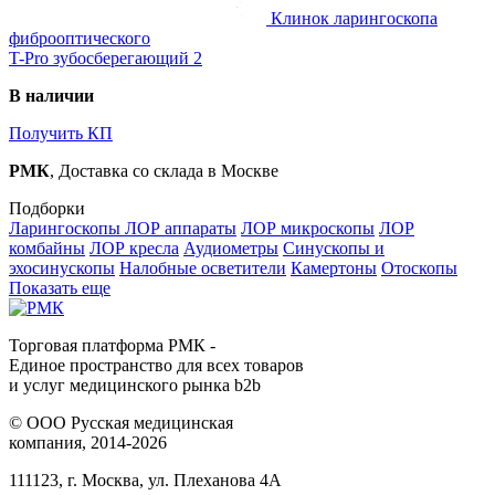
Клинок ларингоскопа
фиброоптического
T-Pro зубосберегающий 2
В наличии
Получить КП
РМК
, Доставка со склада в Москве
Подборки
Ларингоскопы
ЛОР аппараты
ЛОР микроскопы
ЛОР
комбайны
ЛОР кресла
Аудиометры
Синускопы и
эхосинускопы
Налобные осветители
Камертоны
Отоскопы
Показать еще
Торговая платформа РМК -
Единое пространство для всех товаров
и услуг медицинского рынка b2b
©
ООО Русская медицинская
компания
, 2014-2026
111123
,
г. Москва
,
ул. Плеханова 4А