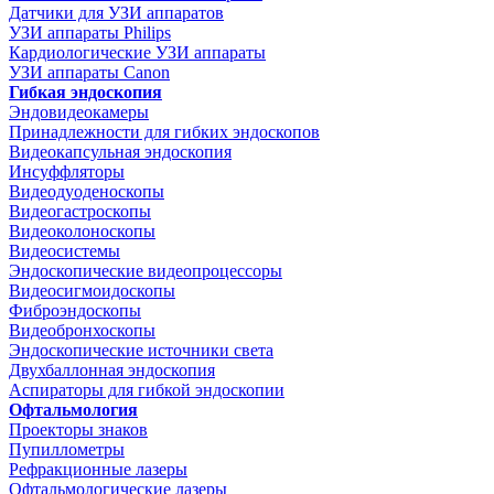
Датчики для УЗИ аппаратов
УЗИ аппараты Philips
Кардиологические УЗИ аппараты
УЗИ аппараты Canon
Гибкая эндоскопия
Эндовидеокамеры
Принадлежности для гибких эндоскопов
Видеокапсульная эндоскопия
Инсуффляторы
Видеодуоденоскопы
Видеогастроскопы
Видеоколоноскопы
Видеосистемы
Эндоскопические видеопроцессоры
Видеосигмоидоскопы
Фиброэндоскопы
Видеобронхоскопы
Эндоскопические источники света
Двухбаллонная эндоскопия
Аспираторы для гибкой эндоскопии
Офтальмология
Проекторы знаков
Пупиллометры
Рефракционные лазеры
Офтальмологические лазеры