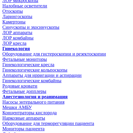
ЛОР микроскопы
Налобные осветители
Отоскопы
Ларингоскопы
Камертоны
Синускопы и эхосинускопы
ЛОР аппараты
ЛОР комбайны
ЛОР кресла
Гинекология
Оборудование для гистероскопии и резектоскопии
Фетальные мониторы
Гинекологические кресла
Гинекологические кольпоскопы
Аппараты для ирригации и аспирации
Гинекологические комбайны
Родовые кровати
Фетальные допплеры
Анестезиология и реанимация
Насосы энтерального питания
Мешки АМБУ
Концентраторы кислорода
Наркозные аппараты
Оборудование для терморегуляции пациента
Мониторы пациента