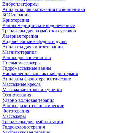
Виброплатформы
Аппараты для вытяжения позвоночника
БОС-терапия
Криотерапия
Ванны медицинские водолечебные
Тренажеры для разработки суставов
Лазерная терапия
Водолечебные кафедры и души
Аппараты для кинезотерапии
Магнитотерапия
Ванны для конечностей
Пневмомассажеры
Гидромассажные ванны
Направленная контактная диатермия
Аппараты физиотерапевтические
Массажные кресла
Массажные столы и кушетки
Озонотерапия
Ударно-волновая терапия
Ванны физиотерапевтические
Фототерапия
Массажеры
Тренажеры для реабилитации
Гидроколонотерапия
Ультразвуковая терапия