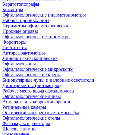
Кератотопографы
Биометры
Офтальмологические пневмотонометры
Наборы пробных линз
Периметры офтальмологические
Пробные оправы
Офтальмологические тонометры
Форопторы
Цветотесты
Авторефрактометры
Линейки скиаскопические
Офтальмоскопы
Офтальмологические микроскопы
Офтальмологические кресла
Бинокулярные лупы и налобные осветители
Диоптриметры (линзметры)
Рабочее место врача офтальмолога
Офтальмологические линзы
Аппараты для коррекции зрения
Ретинальные камеры
Оптические когерентные томографы
Офтальмологические столы
Факоэмульсификаторы
Щелевые лампы
Томография