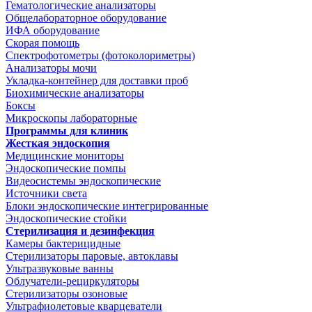
Гематологические анализаторы
Общелабораторное оборудование
ИФА оборудование
Скорая помощь
Спектрофотометры (фотоколориметры)
Анализаторы мочи
Укладка-контейнер для доставки проб
Биохимические анализаторы
Боксы
Микроскопы лабораторные
Программы для клиник
Жесткая эндоскопия
Медицинские мониторы
Эндоскопические помпы
Видеосистемы эндоскопические
Источники света
Блоки эндоскопические интегрированные
Эндоскопические стойки
Стерилизация и дезинфекция
Камеры бактерицидные
Стерилизаторы паровые, автоклавы
Ультразвуковые ванны
Облучатели-рециркуляторы
Стерилизаторы озоновые
Ультрафиолетовые кварцеватели