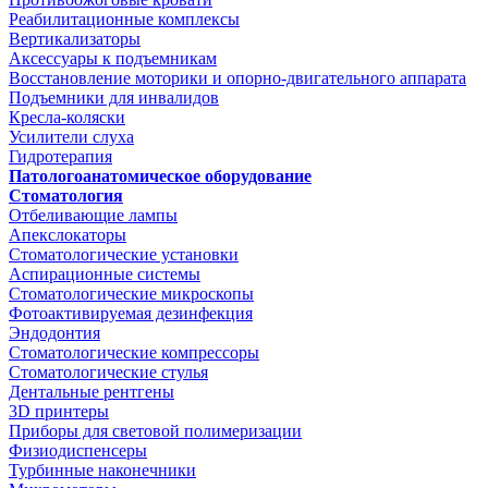
Реабилитационные комплексы
Вертикализаторы
Аксессуары к подъемникам
Восстановление моторики и опорно-двигательного аппарата
Подъемники для инвалидов
Кресла-коляски
Усилители слуха
Гидротерапия
Патологоанатомическое оборудование
Стоматология
Отбеливающие лампы
Апекслокаторы
Стоматологические установки
Аспирационные системы
Стоматологические микроскопы
Фотоактивируемая дезинфекция
Эндодонтия
Стоматологические компрессоры
Стоматологические стулья
Дентальные рентгены
3D принтеры
Приборы для световой полимеризации
Физиодиспенсеры
Турбинные наконечники