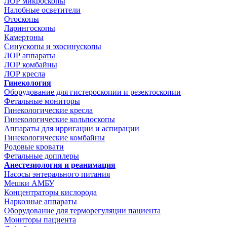
ЛОР микроскопы
Налобные осветители
Отоскопы
Ларингоскопы
Камертоны
Синускопы и эхосинускопы
ЛОР аппараты
ЛОР комбайны
ЛОР кресла
Гинекология
Оборудование для гистероскопии и резектоскопии
Фетальные мониторы
Гинекологические кресла
Гинекологические кольпоскопы
Аппараты для ирригации и аспирации
Гинекологические комбайны
Родовые кровати
Фетальные допплеры
Анестезиология и реанимация
Насосы энтерального питания
Мешки АМБУ
Концентраторы кислорода
Наркозные аппараты
Оборудование для терморегуляции пациента
Мониторы пациента