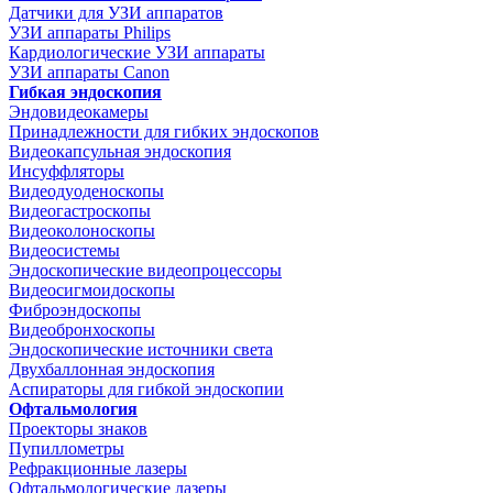
Датчики для УЗИ аппаратов
УЗИ аппараты Philips
Кардиологические УЗИ аппараты
УЗИ аппараты Canon
Гибкая эндоскопия
Эндовидеокамеры
Принадлежности для гибких эндоскопов
Видеокапсульная эндоскопия
Инсуффляторы
Видеодуоденоскопы
Видеогастроскопы
Видеоколоноскопы
Видеосистемы
Эндоскопические видеопроцессоры
Видеосигмоидоскопы
Фиброэндоскопы
Видеобронхоскопы
Эндоскопические источники света
Двухбаллонная эндоскопия
Аспираторы для гибкой эндоскопии
Офтальмология
Проекторы знаков
Пупиллометры
Рефракционные лазеры
Офтальмологические лазеры