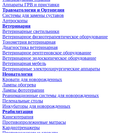
Аппараты ГРВ и приставки
Травматология и Ортопедия
Системы для замены суставов
Артроскопы
Ветеринария
Ветеринарные светильники
Ветеринарное физиотерапевтическое оборудование
Тонометрия ветеринарная
Диагностика ветеринарная
Ветеринарное рентгеновское оборудование
Ветеринарное эндоскопическое оборудование
Ветеринарная мебель
Ветеринарные электрохирургические аппараты
Неонатология
Кровати для новорожденных
Лампы обогрева
Лампы фототерапии
Реанимационные системы для новорожденных
Пеленальные столы
Инкубаторы для новорожденных
Реабилитация
Кинезотерапия
Противопролежневые матрасы
Кардиотренажеры
Противоожоговые кровати