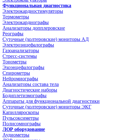
Функциональная диагностика
Электрокардиостимуляторы
Термометры
Электрокардиографы
Анализаторы допплеровские
Реографы
Суточные (холтеровские) мониторы АД
Электроэнцефалографы
Газоанализаторы
Стресс-системы
Тонометры
Эхоэнцефалографы
Спирометры
Нейромиографы
Анализаторы состава тела
Диагностические наборы
Бодиплетизмографы
Аппараты для функциональной диагностики
Суточные (холтеровские) мониторы ЭКГ
Капилляроскопы
Пульсоксиметры
Полисомнографы
ЛОР оборудование
Аудиометры