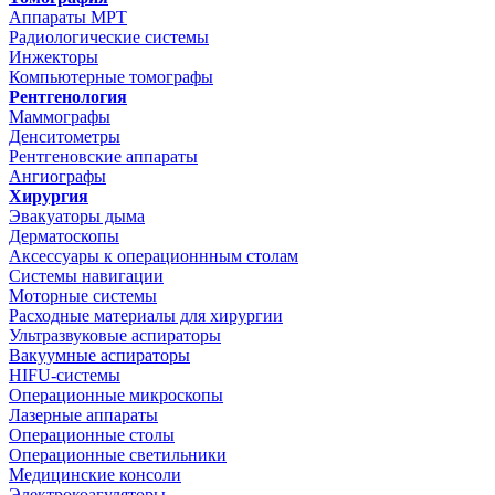
Аппараты МРТ
Радиологические системы
Инжекторы
Компьютерные томографы
Рентгенология
Маммографы
Денситометры
Рентгеновские аппараты
Ангиографы
Хирургия
Эвакуаторы дыма
Дерматоскопы
Аксессуары к операционнным столам
Системы навигации
Моторные системы
Расходные материалы для хирургии
Ультразвуковые аспираторы
Вакуумные аспираторы
HIFU-системы
Операционные микроскопы
Лазерные аппараты
Операционные столы
Операционные светильники
Медицинские консоли
Электрокоагуляторы