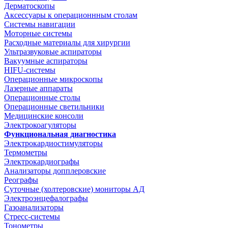
Дерматоскопы
Аксессуары к операционнным столам
Системы навигации
Моторные системы
Расходные материалы для хирургии
Ультразвуковые аспираторы
Вакуумные аспираторы
HIFU-системы
Операционные микроскопы
Лазерные аппараты
Операционные столы
Операционные светильники
Медицинские консоли
Электрокоагуляторы
Функциональная диагностика
Электрокардиостимуляторы
Термометры
Электрокардиографы
Анализаторы допплеровские
Реографы
Суточные (холтеровские) мониторы АД
Электроэнцефалографы
Газоанализаторы
Стресс-системы
Тонометры