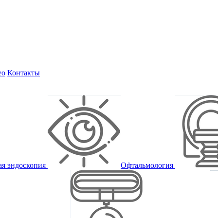
ео
Контакты
ая эндоскопия
Офтальмология