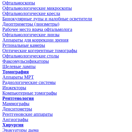
Офтальмоскопы
Офтальмологические микроскопы
Офтальмологические кресла
Бинокулярные лупы и налобные осветители
Диоптриметры (линзметры)
Рабочее место врача офтальмолога
Офтальмологические линзы
Аппараты для коррекции зрения
Ретинальные камеры
Оптические когерентные томографы
Офтальмологические столы
Факоэмульсификаторы
Щелевые лампы
Томография
Аппараты МРТ
Радиологические системы
Инжекторы
Компьютерные томографы
Рентгенология
Маммографы
Денситометры
Рентгеновские аппараты
Ангиографы
Хирургия
Эвакуаторы дыма