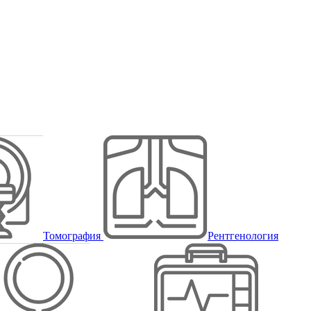
Томография
Рентгенология