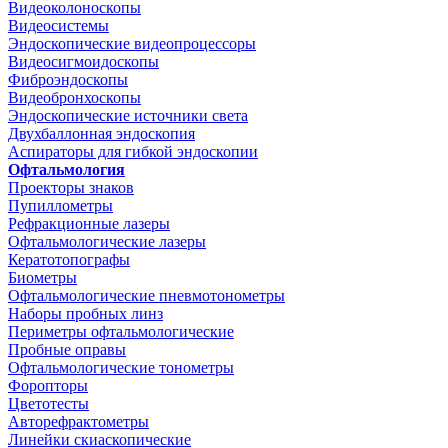
Видеоколоноскопы
Видеосистемы
Эндоскопические видеопроцессоры
Видеосигмоидоскопы
Фиброэндоскопы
Видеобронхоскопы
Эндоскопические источники света
Двухбаллонная эндоскопия
Аспираторы для гибкой эндоскопии
Офтальмология
Проекторы знаков
Пупиллометры
Рефракционные лазеры
Офтальмологические лазеры
Кератотопографы
Биометры
Офтальмологические пневмотонометры
Наборы пробных линз
Периметры офтальмологические
Пробные оправы
Офтальмологические тонометры
Форопторы
Цветотесты
Авторефрактометры
Линейки скиаскопические