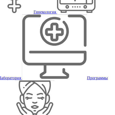
Гинекология
Лаборатория
Программы