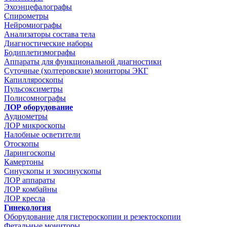
Эхоэнцефалографы
Спирометры
Нейромиографы
Анализаторы состава тела
Диагностические наборы
Бодиплетизмографы
Аппараты для функциональной диагностики
Суточные (холтеровские) мониторы ЭКГ
Капилляроскопы
Пульсоксиметры
Полисомнографы
ЛОР оборудование
Аудиометры
ЛОР микроскопы
Налобные осветители
Отоскопы
Ларингоскопы
Камертоны
Синускопы и эхосинускопы
ЛОР аппараты
ЛОР комбайны
ЛОР кресла
Гинекология
Оборудование для гистероскопии и резектоскопии
Фетальные мониторы