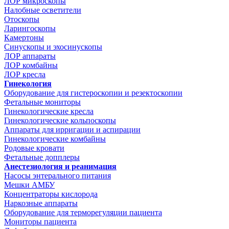
ЛОР микроскопы
Налобные осветители
Отоскопы
Ларингоскопы
Камертоны
Синускопы и эхосинускопы
ЛОР аппараты
ЛОР комбайны
ЛОР кресла
Гинекология
Оборудование для гистероскопии и резектоскопии
Фетальные мониторы
Гинекологические кресла
Гинекологические кольпоскопы
Аппараты для ирригации и аспирации
Гинекологические комбайны
Родовые кровати
Фетальные допплеры
Анестезиология и реанимация
Насосы энтерального питания
Мешки АМБУ
Концентраторы кислорода
Наркозные аппараты
Оборудование для терморегуляции пациента
Мониторы пациента