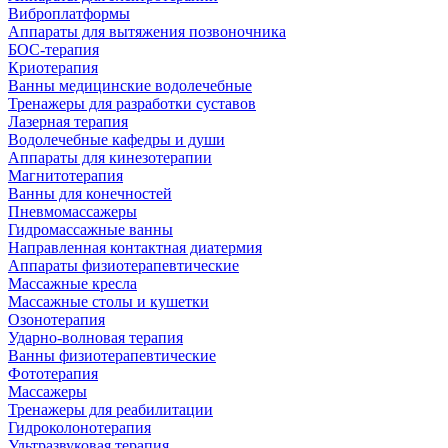
Виброплатформы
Аппараты для вытяжения позвоночника
БОС-терапия
Криотерапия
Ванны медицинские водолечебные
Тренажеры для разработки суставов
Лазерная терапия
Водолечебные кафедры и души
Аппараты для кинезотерапии
Магнитотерапия
Ванны для конечностей
Пневмомассажеры
Гидромассажные ванны
Направленная контактная диатермия
Аппараты физиотерапевтические
Массажные кресла
Массажные столы и кушетки
Озонотерапия
Ударно-волновая терапия
Ванны физиотерапевтические
Фототерапия
Массажеры
Тренажеры для реабилитации
Гидроколонотерапия
Ультразвуковая терапия