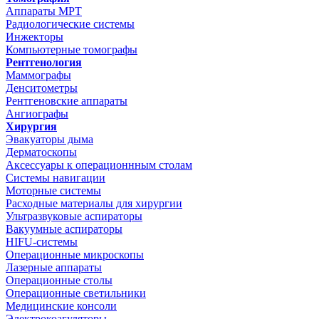
Аппараты МРТ
Радиологические системы
Инжекторы
Компьютерные томографы
Рентгенология
Маммографы
Денситометры
Рентгеновские аппараты
Ангиографы
Хирургия
Эвакуаторы дыма
Дерматоскопы
Аксессуары к операционнным столам
Системы навигации
Моторные системы
Расходные материалы для хирургии
Ультразвуковые аспираторы
Вакуумные аспираторы
HIFU-системы
Операционные микроскопы
Лазерные аппараты
Операционные столы
Операционные светильники
Медицинские консоли
Электрокоагуляторы