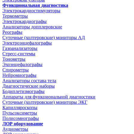
Функциональная диагностика
Электрокардиостимуляторы
Термометры
Электрокардиографы
Анализаторы допплеровские
Реографы
Суточные (холтеровские) мониторы АД
Электроэнцефалографы
Газоанализаторы
Стресс-системы
Тонометры
Эхоэнцефалографы
Спирометры
Нейромиографы
Анализаторы состава тела
Диагностические наборы
Бодиплетизмографы
Аппараты для функциональной диагностики
Суточные (холтеровские) мониторы ЭКГ
Капилляроскопы
Пульсоксиметры
Полисомнографы
ЛОР оборудование
Аудиометры