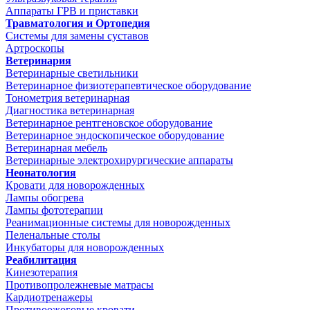
Аппараты ГРВ и приставки
Травматология и Ортопедия
Системы для замены суставов
Артроскопы
Ветеринария
Ветеринарные светильники
Ветеринарное физиотерапевтическое оборудование
Тонометрия ветеринарная
Диагностика ветеринарная
Ветеринарное рентгеновское оборудование
Ветеринарное эндоскопическое оборудование
Ветеринарная мебель
Ветеринарные электрохирургические аппараты
Неонатология
Кровати для новорожденных
Лампы обогрева
Лампы фототерапии
Реанимационные системы для новорожденных
Пеленальные столы
Инкубаторы для новорожденных
Реабилитация
Кинезотерапия
Противопролежневые матрасы
Кардиотренажеры
Противоожоговые кровати