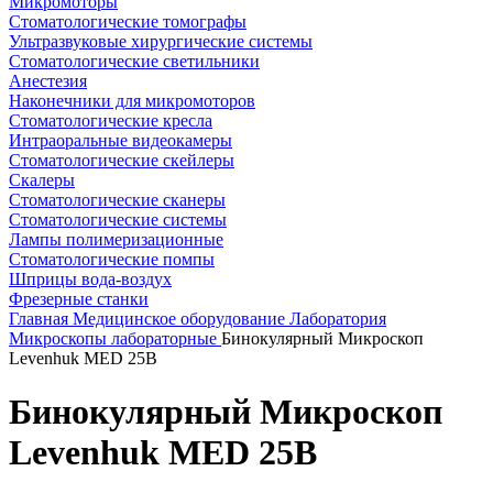
Микромоторы
Стоматологические томографы
Ультразвуковые хирургические системы
Стоматологические светильники
Анестезия
Наконечники для микромоторов
Стоматологические кресла
Интраоральные видеокамеры
Стоматологические скейлеры
Скалеры
Стоматологические сканеры
Стоматологические системы
Лампы полимеризационные
Стоматологические помпы
Шприцы вода-воздух
Фрезерные станки
Главная
Медицинское оборудование
Лаборатория
Микроскопы лабораторные
Бинокулярный Микроскоп
Levenhuk MED 25B
Бинокулярный Микроскоп
Levenhuk MED 25B