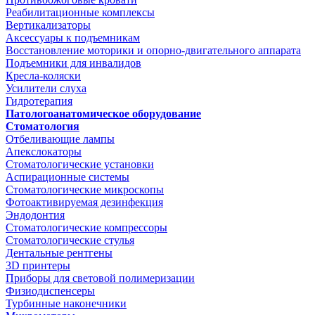
Реабилитационные комплексы
Вертикализаторы
Аксессуары к подъемникам
Восстановление моторики и опорно-двигательного аппарата
Подъемники для инвалидов
Кресла-коляски
Усилители слуха
Гидротерапия
Патологоанатомическое оборудование
Стоматология
Отбеливающие лампы
Апекслокаторы
Стоматологические установки
Аспирационные системы
Стоматологические микроскопы
Фотоактивируемая дезинфекция
Эндодонтия
Стоматологические компрессоры
Стоматологические стулья
Дентальные рентгены
3D принтеры
Приборы для световой полимеризации
Физиодиспенсеры
Турбинные наконечники