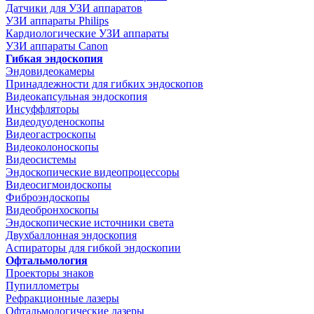
Датчики для УЗИ аппаратов
УЗИ аппараты Philips
Кардиологические УЗИ аппараты
УЗИ аппараты Canon
Гибкая эндоскопия
Эндовидеокамеры
Принадлежности для гибких эндоскопов
Видеокапсульная эндоскопия
Инсуффляторы
Видеодуоденоскопы
Видеогастроскопы
Видеоколоноскопы
Видеосистемы
Эндоскопические видеопроцессоры
Видеосигмоидоскопы
Фиброэндоскопы
Видеобронхоскопы
Эндоскопические источники света
Двухбаллонная эндоскопия
Аспираторы для гибкой эндоскопии
Офтальмология
Проекторы знаков
Пупиллометры
Рефракционные лазеры
Офтальмологические лазеры