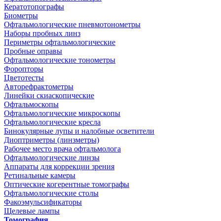
Кератотопографы
Биометры
Офтальмологические пневмотонометры
Наборы пробных линз
Периметры офтальмологические
Пробные оправы
Офтальмологические тонометры
Форопторы
Цветотесты
Авторефрактометры
Линейки скиаскопические
Офтальмоскопы
Офтальмологические микроскопы
Офтальмологические кресла
Бинокулярные лупы и налобные осветители
Диоптриметры (линзметры)
Рабочее место врача офтальмолога
Офтальмологические линзы
Аппараты для коррекции зрения
Ретинальные камеры
Оптические когерентные томографы
Офтальмологические столы
Факоэмульсификаторы
Щелевые лампы
Томография