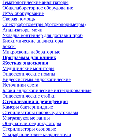
Гематологические анализаторы
Общелабораторное оборудование
ИФА оборудование
Скорая помощь
Спектрофотометры (фотоколориметры)
Анализаторы мочи
Укладка-контейнер для доставки проб
Биохимические анализаторы
Боксы
Микроскопы лабораторные
Программы для клиник
Жесткая эндоскопия
Медицинские мониторы
Эндоскопические помпы
Видеосистемы эндоскопические
Источники света
Блоки эндоскопические интегрированные
Эндоскопические стойки
Стерилизация и дезинфекция
Камеры бактерицидные
Стерилизаторы паровые, автоклавы
Ультразвуковые ванны
Облучатели-рециркуляторы
Стерилизаторы озоновые
Ультрафиолетовые кварцеватели