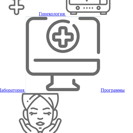
Гинекология
Лаборатория
Программы