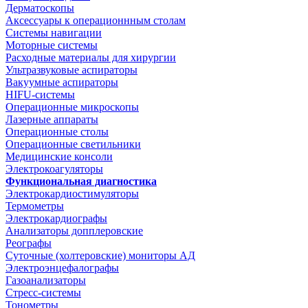
Дерматоскопы
Аксессуары к операционнным столам
Системы навигации
Моторные системы
Расходные материалы для хирургии
Ультразвуковые аспираторы
Вакуумные аспираторы
HIFU-системы
Операционные микроскопы
Лазерные аппараты
Операционные столы
Операционные светильники
Медицинские консоли
Электрокоагуляторы
Функциональная диагностика
Электрокардиостимуляторы
Термометры
Электрокардиографы
Анализаторы допплеровские
Реографы
Суточные (холтеровские) мониторы АД
Электроэнцефалографы
Газоанализаторы
Стресс-системы
Тонометры