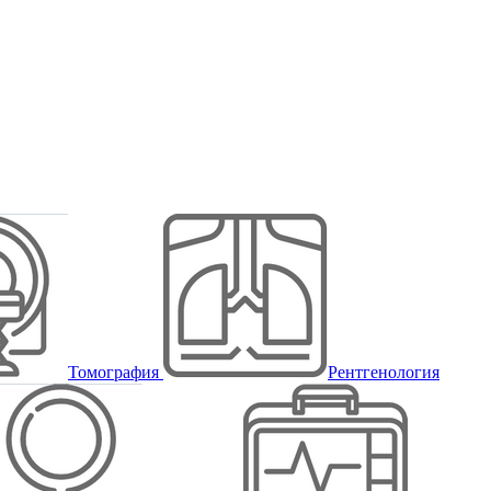
Томография
Рентгенология