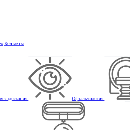
ео
Контакты
ая эндоскопия
Офтальмология