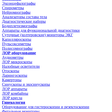
Эхоэнцефалографы
Спирометры
Нейромиографы
Анализаторы состава тела
Диагностические наборы
Бодиплетизмографы
Аппараты для функциональной диагностики
Суточные (холтеровские) мониторы ЭКГ
Капилляроскопы
Пульсоксиметры
Полисомнографы
ЛОР оборудование
Аудиометры
ЛОР микроскопы
Налобные осветители
Отоскопы
Ларингоскопы
Камертоны
Синускопы и эхосинускопы
ЛОР аппараты
ЛОР комбайны
ЛОР кресла
Гинекология
Оборудование для гистероскопии и резектоскопии
Фетальные мониторы