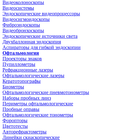
Видеоколоноскопы
Видеосистемы
Эндоскопические видеопроцессоры
Видеосигмоидоскопы
Фиброэндоскопы
Видеобронхоскопы
Эндоскопические источники света
Двухбаллонная эндоскопия
Аспираторы для гибкой эндоскопии
Офтальмология
Проекторы знаков
Пупиллометры
Рефракционные лазеры
Офтальмологические лазеры
Кератотопографы
Биометры
Офтальмологические пневмотонометры
Наборы пробных линз
Периметры офтальмологические
Пробные оправы
Офтальмологические тонометры
Форопторы
Цветотесты
Авторефрактометры
Линейки скиаскопические