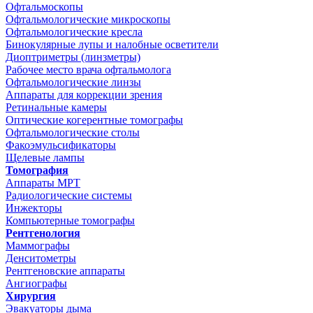
Офтальмоскопы
Офтальмологические микроскопы
Офтальмологические кресла
Бинокулярные лупы и налобные осветители
Диоптриметры (линзметры)
Рабочее место врача офтальмолога
Офтальмологические линзы
Аппараты для коррекции зрения
Ретинальные камеры
Оптические когерентные томографы
Офтальмологические столы
Факоэмульсификаторы
Щелевые лампы
Томография
Аппараты МРТ
Радиологические системы
Инжекторы
Компьютерные томографы
Рентгенология
Маммографы
Денситометры
Рентгеновские аппараты
Ангиографы
Хирургия
Эвакуаторы дыма