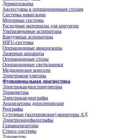
Дерматоскопы
Аксессуары к операционнным столам
Системы навигации
Моторные системы
Расходные материалы для хирургии
Ультразвуковые аспираторы
Вакуумные аспираторы
HIFU-системы
Операционные микроскопы
Лазерные аппараты
Операционные столы
Операционные светильники
Медицинские консоли
Электрокоагуляторы
Функциональная диагностика
Электрокардиостимуляторы
Термометры
Электрокардиографы
Анализаторы допплеровские
Реографы
Суточные (холтеровские) мониторы АД
Электроэнцефалографы
Газоанализаторы
Стресс-системы
Тонометры