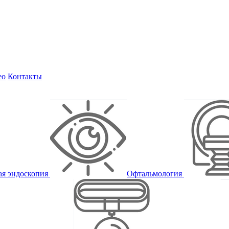
ео
Контакты
ая эндоскопия
Офтальмология