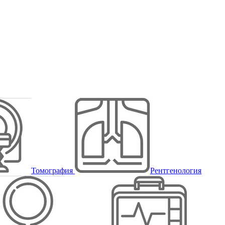
Томография
Рентгенология