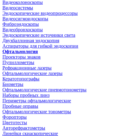
Видеоколоноскопы
Видеосистемы
Эндоскопические видеопроцессоры
Видеосигмоидоскопы
Фиброэндоскопы
Видеобронхоскопы
Эндоскопические источники света
Двухбаллонная эндоскопия
Аспираторы для гибкой эндоскопии
Офтальмология
Проекторы знаков
Пупиллометры
Рефракционные лазеры
Офтальмологические лазеры
Кератотопографы
Биометры
Офтальмологические пневмотонометры
Наборы пробных линз
Периметры офтальмологические
Пробные оправы
Офтальмологические тонометры
Форопторы
Цветотесты
Авторефрактометры
Линейки скиаскопические