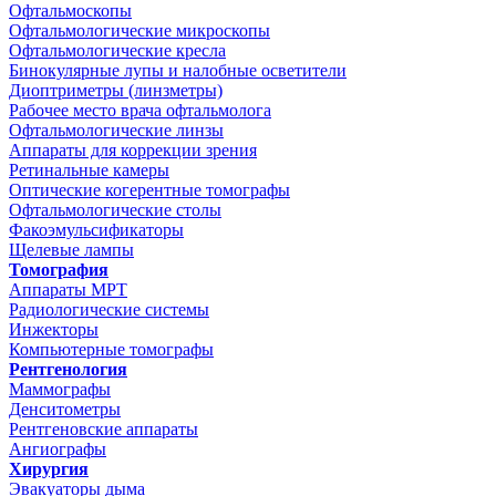
Офтальмоскопы
Офтальмологические микроскопы
Офтальмологические кресла
Бинокулярные лупы и налобные осветители
Диоптриметры (линзметры)
Рабочее место врача офтальмолога
Офтальмологические линзы
Аппараты для коррекции зрения
Ретинальные камеры
Оптические когерентные томографы
Офтальмологические столы
Факоэмульсификаторы
Щелевые лампы
Томография
Аппараты МРТ
Радиологические системы
Инжекторы
Компьютерные томографы
Рентгенология
Маммографы
Денситометры
Рентгеновские аппараты
Ангиографы
Хирургия
Эвакуаторы дыма