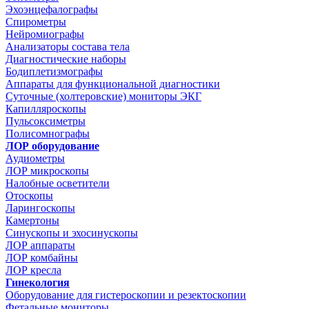
Эхоэнцефалографы
Спирометры
Нейромиографы
Анализаторы состава тела
Диагностические наборы
Бодиплетизмографы
Аппараты для функциональной диагностики
Суточные (холтеровские) мониторы ЭКГ
Капилляроскопы
Пульсоксиметры
Полисомнографы
ЛОР оборудование
Аудиометры
ЛОР микроскопы
Налобные осветители
Отоскопы
Ларингоскопы
Камертоны
Синускопы и эхосинускопы
ЛОР аппараты
ЛОР комбайны
ЛОР кресла
Гинекология
Оборудование для гистероскопии и резектоскопии
Фетальные мониторы