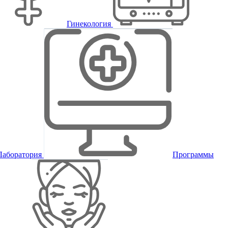
Гинекология
Лаборатория
Программы