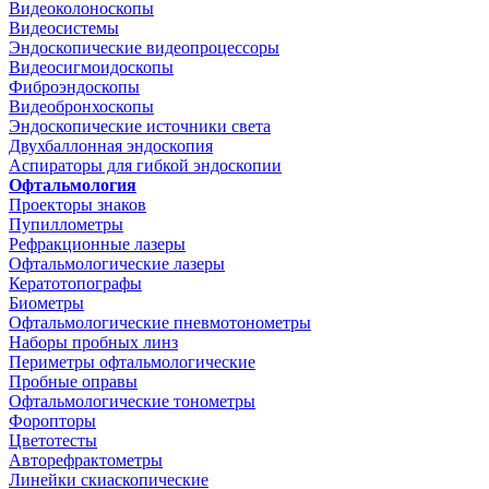
Видеоколоноскопы
Видеосистемы
Эндоскопические видеопроцессоры
Видеосигмоидоскопы
Фиброэндоскопы
Видеобронхоскопы
Эндоскопические источники света
Двухбаллонная эндоскопия
Аспираторы для гибкой эндоскопии
Офтальмология
Проекторы знаков
Пупиллометры
Рефракционные лазеры
Офтальмологические лазеры
Кератотопографы
Биометры
Офтальмологические пневмотонометры
Наборы пробных линз
Периметры офтальмологические
Пробные оправы
Офтальмологические тонометры
Форопторы
Цветотесты
Авторефрактометры
Линейки скиаскопические