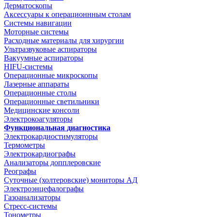
Дерматоскопы
Аксессуары к операционнным столам
Системы навигации
Моторные системы
Расходные материалы для хирургии
Ультразвуковые аспираторы
Вакуумные аспираторы
HIFU-системы
Операционные микроскопы
Лазерные аппараты
Операционные столы
Операционные светильники
Медицинские консоли
Электрокоагуляторы
Функциональная диагностика
Электрокардиостимуляторы
Термометры
Электрокардиографы
Анализаторы допплеровские
Реографы
Суточные (холтеровские) мониторы АД
Электроэнцефалографы
Газоанализаторы
Стресс-системы
Тонометры