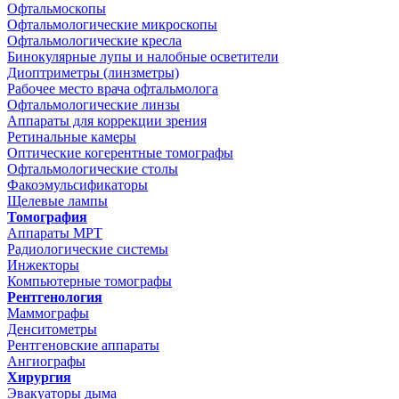
Офтальмоскопы
Офтальмологические микроскопы
Офтальмологические кресла
Бинокулярные лупы и налобные осветители
Диоптриметры (линзметры)
Рабочее место врача офтальмолога
Офтальмологические линзы
Аппараты для коррекции зрения
Ретинальные камеры
Оптические когерентные томографы
Офтальмологические столы
Факоэмульсификаторы
Щелевые лампы
Томография
Аппараты МРТ
Радиологические системы
Инжекторы
Компьютерные томографы
Рентгенология
Маммографы
Денситометры
Рентгеновские аппараты
Ангиографы
Хирургия
Эвакуаторы дыма