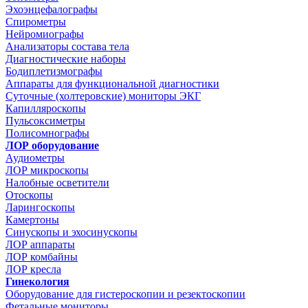
Эхоэнцефалографы
Спирометры
Нейромиографы
Анализаторы состава тела
Диагностические наборы
Бодиплетизмографы
Аппараты для функциональной диагностики
Суточные (холтеровские) мониторы ЭКГ
Капилляроскопы
Пульсоксиметры
Полисомнографы
ЛОР оборудование
Аудиометры
ЛОР микроскопы
Налобные осветители
Отоскопы
Ларингоскопы
Камертоны
Синускопы и эхосинускопы
ЛОР аппараты
ЛОР комбайны
ЛОР кресла
Гинекология
Оборудование для гистероскопии и резектоскопии
Фетальные мониторы