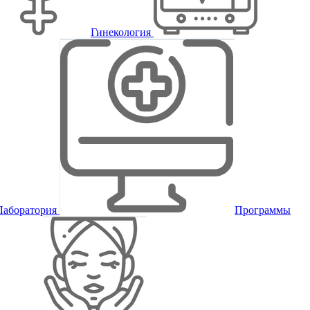
Гинекология
Лаборатория
Программы