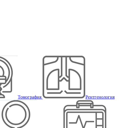
Томография
Рентгенология