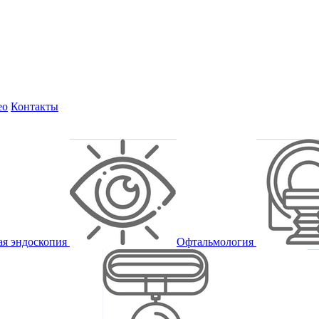
ео
Контакты
ая эндоскопия
Офтальмология