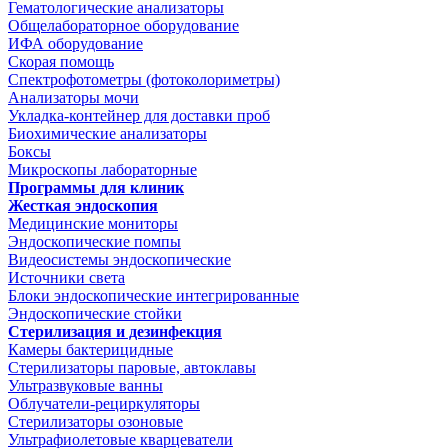
Гематологические анализаторы
Общелабораторное оборудование
ИФА оборудование
Скорая помощь
Спектрофотометры (фотоколориметры)
Анализаторы мочи
Укладка-контейнер для доставки проб
Биохимические анализаторы
Боксы
Микроскопы лабораторные
Программы для клиник
Жесткая эндоскопия
Медицинские мониторы
Эндоскопические помпы
Видеосистемы эндоскопические
Источники света
Блоки эндоскопические интегрированные
Эндоскопические стойки
Стерилизация и дезинфекция
Камеры бактерицидные
Стерилизаторы паровые, автоклавы
Ультразвуковые ванны
Облучатели-рециркуляторы
Стерилизаторы озоновые
Ультрафиолетовые кварцеватели