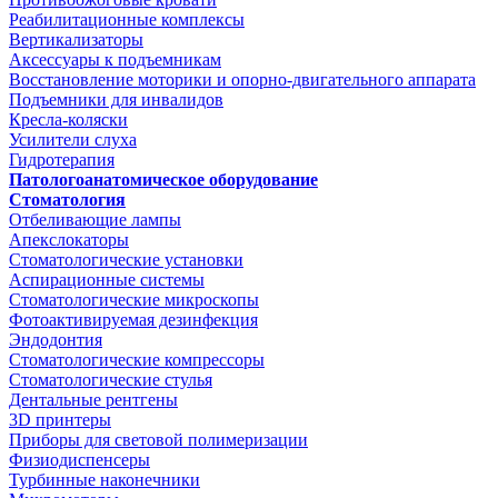
Реабилитационные комплексы
Вертикализаторы
Аксессуары к подъемникам
Восстановление моторики и опорно-двигательного аппарата
Подъемники для инвалидов
Кресла-коляски
Усилители слуха
Гидротерапия
Патологоанатомическое оборудование
Стоматология
Отбеливающие лампы
Апекслокаторы
Стоматологические установки
Аспирационные системы
Стоматологические микроскопы
Фотоактивируемая дезинфекция
Эндодонтия
Стоматологические компрессоры
Стоматологические стулья
Дентальные рентгены
3D принтеры
Приборы для световой полимеризации
Физиодиспенсеры
Турбинные наконечники