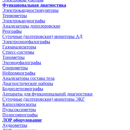
Функциональная диагностика
Электрокардиостимуляторы
Термометры
Электрокардиографы
Анализаторы допплеровские
Реографы
Суточные (холтеровские) мониторы АД
Электроэнцефалографы
Газоанализаторы
Стресс-системы
Тонометры
Эхоэнцефалографы
Спирометры
Нейромиографы
Анализаторы состава тела
Диагностические наборы
Бодиплетизмографы
Аппараты для функциональной диагностики
Суточные (холтеровские) мониторы ЭКГ
Капилляроскопы
Пульсоксиметры
Полисомнографы
ЛОР оборудование
Аудиометры