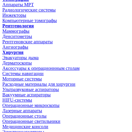
Аппараты МРТ
Радиологические системы
Инжекторы
Компьютерные томографы
Рентгенология
Маммографы
Денситометры
Рентгеновские аппараты
Ангиографы
Хирургия
Эвакуаторы дыма
Дерматоскопы
Аксессуары к операционнным столам
Системы навигации
Моторные системы
Расходные материалы для хирургии
Ультразвуковые аспираторы
Вакуумные аспираторы
HIFU-системы
Операционные микроскопы
Лазерные аппараты
Операционные столы
Операционные светильники
Медицинские консоли
Электрокоагуляторы