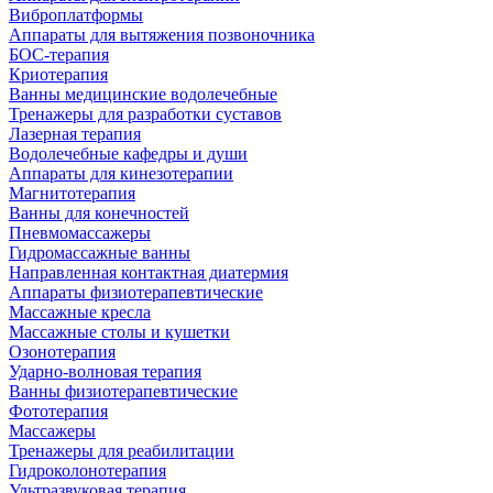
Виброплатформы
Аппараты для вытяжения позвоночника
БОС-терапия
Криотерапия
Ванны медицинские водолечебные
Тренажеры для разработки суставов
Лазерная терапия
Водолечебные кафедры и души
Аппараты для кинезотерапии
Магнитотерапия
Ванны для конечностей
Пневмомассажеры
Гидромассажные ванны
Направленная контактная диатермия
Аппараты физиотерапевтические
Массажные кресла
Массажные столы и кушетки
Озонотерапия
Ударно-волновая терапия
Ванны физиотерапевтические
Фототерапия
Массажеры
Тренажеры для реабилитации
Гидроколонотерапия
Ультразвуковая терапия