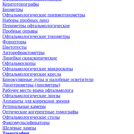
Кератотопографы
Биометры
Офтальмологические пневмотонометры
Наборы пробных линз
Периметры офтальмологические
Пробные оправы
Офтальмологические тонометры
Форопторы
Цветотесты
Авторефрактометры
Линейки скиаскопические
Офтальмоскопы
Офтальмологические микроскопы
Офтальмологические кресла
Бинокулярные лупы и налобные осветители
Диоптриметры (линзметры)
Рабочее место врача офтальмолога
Офтальмологические линзы
Аппараты для коррекции зрения
Ретинальные камеры
Оптические когерентные томографы
Офтальмологические столы
Факоэмульсификаторы
Щелевые лампы
Томография