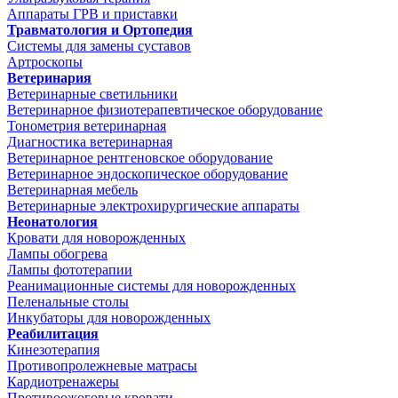
Аппараты ГРВ и приставки
Травматология и Ортопедия
Системы для замены суставов
Артроскопы
Ветеринария
Ветеринарные светильники
Ветеринарное физиотерапевтическое оборудование
Тонометрия ветеринарная
Диагностика ветеринарная
Ветеринарное рентгеновское оборудование
Ветеринарное эндоскопическое оборудование
Ветеринарная мебель
Ветеринарные электрохирургические аппараты
Неонатология
Кровати для новорожденных
Лампы обогрева
Лампы фототерапии
Реанимационные системы для новорожденных
Пеленальные столы
Инкубаторы для новорожденных
Реабилитация
Кинезотерапия
Противопролежневые матрасы
Кардиотренажеры
Противоожоговые кровати