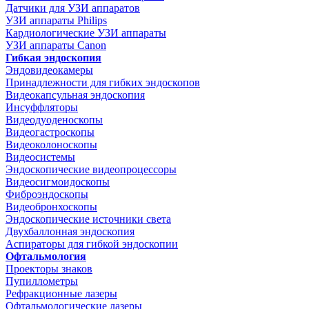
Датчики для УЗИ аппаратов
УЗИ аппараты Philips
Кардиологические УЗИ аппараты
УЗИ аппараты Canon
Гибкая эндоскопия
Эндовидеокамеры
Принадлежности для гибких эндоскопов
Видеокапсульная эндоскопия
Инсуффляторы
Видеодуоденоскопы
Видеогастроскопы
Видеоколоноскопы
Видеосистемы
Эндоскопические видеопроцессоры
Видеосигмоидоскопы
Фиброэндоскопы
Видеобронхоскопы
Эндоскопические источники света
Двухбаллонная эндоскопия
Аспираторы для гибкой эндоскопии
Офтальмология
Проекторы знаков
Пупиллометры
Рефракционные лазеры
Офтальмологические лазеры