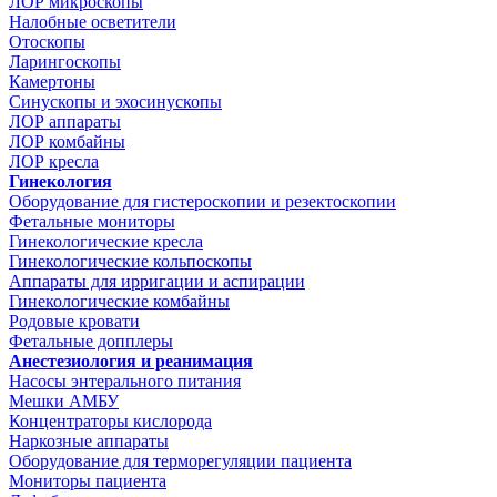
ЛОР микроскопы
Налобные осветители
Отоскопы
Ларингоскопы
Камертоны
Синускопы и эхосинускопы
ЛОР аппараты
ЛОР комбайны
ЛОР кресла
Гинекология
Оборудование для гистероскопии и резектоскопии
Фетальные мониторы
Гинекологические кресла
Гинекологические кольпоскопы
Аппараты для ирригации и аспирации
Гинекологические комбайны
Родовые кровати
Фетальные допплеры
Анестезиология и реанимация
Насосы энтерального питания
Мешки АМБУ
Концентраторы кислорода
Наркозные аппараты
Оборудование для терморегуляции пациента
Мониторы пациента