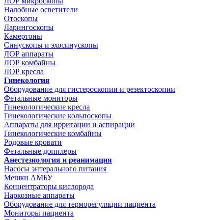
ЛОР микроскопы
Налобные осветители
Отоскопы
Ларингоскопы
Камертоны
Синускопы и эхосинускопы
ЛОР аппараты
ЛОР комбайны
ЛОР кресла
Гинекология
Оборудование для гистероскопии и резектоскопии
Фетальные мониторы
Гинекологические кресла
Гинекологические кольпоскопы
Аппараты для ирригации и аспирации
Гинекологические комбайны
Родовые кровати
Фетальные допплеры
Анестезиология и реанимация
Насосы энтерального питания
Мешки АМБУ
Концентраторы кислорода
Наркозные аппараты
Оборудование для терморегуляции пациента
Мониторы пациента