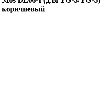
Mos DL06-I (для YG-3/YG-5)
коричневый