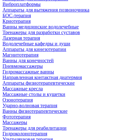
Виброплатформы
Аппараты для вытяжения позвоночника
БОС-терапия
Криотерапия
Ванны медицинские водолечебные
Тренажеры для разработки суставов
Лазерная терапия
Водолечебные кафедры и души
Аппараты для кинезотерапии
Магнитотерапия
Ванны для конечностей
Пневмомассажеры
Гидромассажные ванны
Направленная контактная диатермия
Аппараты физиотерапевтические
Массажные кресла
Массажные столы и кушетки
Озонотерапия
Ударно-волновая терапия
Ванны физиотерапевтические
Фототерапия
Массажеры
Тренажеры для реабилитации
Гидроколонотерапия
Ультразвуковая терапия