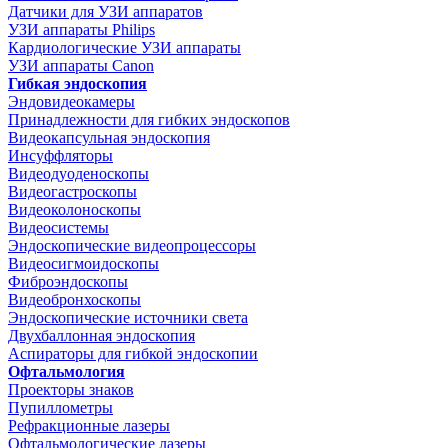
Датчики для УЗИ аппаратов
УЗИ аппараты Philips
Кардиологические УЗИ аппараты
УЗИ аппараты Canon
Гибкая эндоскопия
Эндовидеокамеры
Принадлежности для гибких эндоскопов
Видеокапсульная эндоскопия
Инсуффляторы
Видеодуоденоскопы
Видеогастроскопы
Видеоколоноскопы
Видеосистемы
Эндоскопические видеопроцессоры
Видеосигмоидоскопы
Фиброэндоскопы
Видеобронхоскопы
Эндоскопические источники света
Двухбаллонная эндоскопия
Аспираторы для гибкой эндоскопии
Офтальмология
Проекторы знаков
Пупиллометры
Рефракционные лазеры
Офтальмологические лазеры