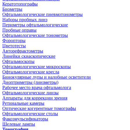
Кератотопографы
Биометры
Офтальмологические пневмотонометры
Наборы пробных линз
Периметры офтальмологические
Пробные оправы
Офтальмологические тонометры
Форопторы
Цветотесты
Авторефрактометры
Линейки скиаскопические
Офтальмоскопы
Офтальмологические микроскопы
Офтальмологические кресла
Бинокулярные лупы и налобные осветители
Диоптриметры (линзметры)
Рабочее место врача офтальмолога
Офтальмологические линзы
Аппараты для коррекции зрения
Ретинальные камеры
Оптические когерентные томографы
Офтальмологические столы
Факоэмульсификаторы
Щелевые лампы
Томография