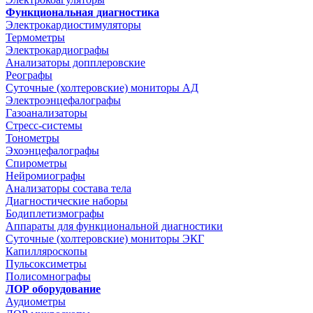
Функциональная диагностика
Электрокардиостимуляторы
Термометры
Электрокардиографы
Анализаторы допплеровские
Реографы
Суточные (холтеровские) мониторы АД
Электроэнцефалографы
Газоанализаторы
Стресс-системы
Тонометры
Эхоэнцефалографы
Спирометры
Нейромиографы
Анализаторы состава тела
Диагностические наборы
Бодиплетизмографы
Аппараты для функциональной диагностики
Суточные (холтеровские) мониторы ЭКГ
Капилляроскопы
Пульсоксиметры
Полисомнографы
ЛОР оборудование
Аудиометры