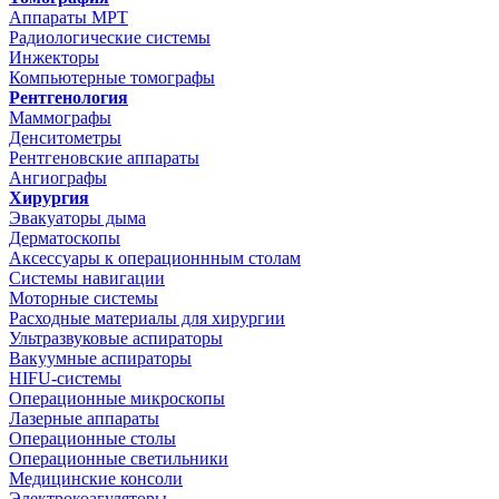
Аппараты МРТ
Радиологические системы
Инжекторы
Компьютерные томографы
Рентгенология
Маммографы
Денситометры
Рентгеновские аппараты
Ангиографы
Хирургия
Эвакуаторы дыма
Дерматоскопы
Аксессуары к операционнным столам
Системы навигации
Моторные системы
Расходные материалы для хирургии
Ультразвуковые аспираторы
Вакуумные аспираторы
HIFU-системы
Операционные микроскопы
Лазерные аппараты
Операционные столы
Операционные светильники
Медицинские консоли
Электрокоагуляторы