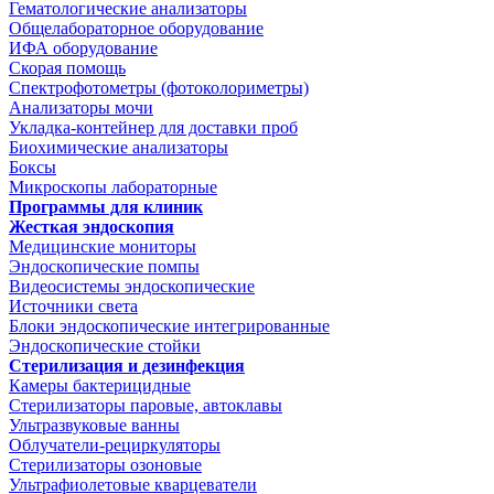
Гематологические анализаторы
Общелабораторное оборудование
ИФА оборудование
Скорая помощь
Спектрофотометры (фотоколориметры)
Анализаторы мочи
Укладка-контейнер для доставки проб
Биохимические анализаторы
Боксы
Микроскопы лабораторные
Программы для клиник
Жесткая эндоскопия
Медицинские мониторы
Эндоскопические помпы
Видеосистемы эндоскопические
Источники света
Блоки эндоскопические интегрированные
Эндоскопические стойки
Стерилизация и дезинфекция
Камеры бактерицидные
Стерилизаторы паровые, автоклавы
Ультразвуковые ванны
Облучатели-рециркуляторы
Стерилизаторы озоновые
Ультрафиолетовые кварцеватели