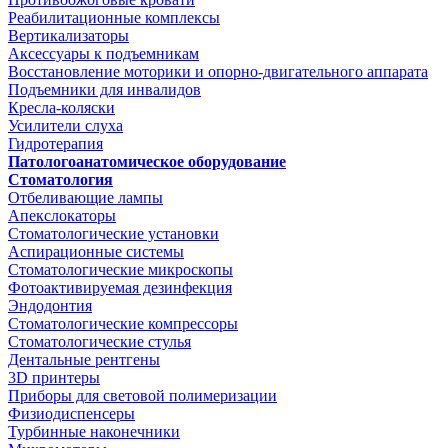
Реабилитационные комплексы
Вертикализаторы
Аксессуары к подъемникам
Восстановление моторики и опорно-двигательного аппарата
Подъемники для инвалидов
Кресла-коляски
Усилители слуха
Гидротерапия
Патологоанатомическое оборудование
Стоматология
Отбеливающие лампы
Апекслокаторы
Стоматологические установки
Аспирационные системы
Стоматологические микроскопы
Фотоактивируемая дезинфекция
Эндодонтия
Стоматологические компрессоры
Стоматологические стулья
Дентальные рентгены
3D принтеры
Приборы для световой полимеризации
Физиодиспенсеры
Турбинные наконечники