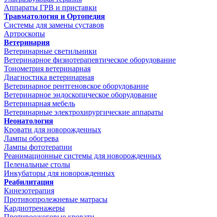
Аппараты ГРВ и приставки
Травматология и Ортопедия
Системы для замены суставов
Артроскопы
Ветеринария
Ветеринарные светильники
Ветеринарное физиотерапевтическое оборудование
Тонометрия ветеринарная
Диагностика ветеринарная
Ветеринарное рентгеновское оборудование
Ветеринарное эндоскопическое оборудование
Ветеринарная мебель
Ветеринарные электрохирургические аппараты
Неонатология
Кровати для новорожденных
Лампы обогрева
Лампы фототерапии
Реанимационные системы для новорожденных
Пеленальные столы
Инкубаторы для новорожденных
Реабилитация
Кинезотерапия
Противопролежневые матрасы
Кардиотренажеры
Противоожоговые кровати