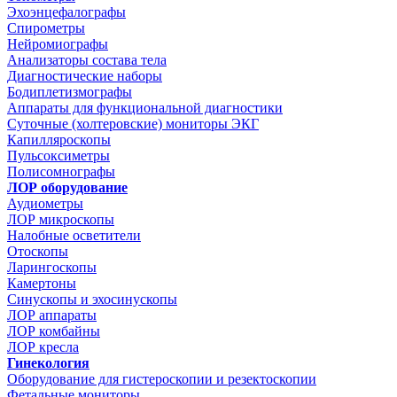
Эхоэнцефалографы
Спирометры
Нейромиографы
Анализаторы состава тела
Диагностические наборы
Бодиплетизмографы
Аппараты для функциональной диагностики
Суточные (холтеровские) мониторы ЭКГ
Капилляроскопы
Пульсоксиметры
Полисомнографы
ЛОР оборудование
Аудиометры
ЛОР микроскопы
Налобные осветители
Отоскопы
Ларингоскопы
Камертоны
Синускопы и эхосинускопы
ЛОР аппараты
ЛОР комбайны
ЛОР кресла
Гинекология
Оборудование для гистероскопии и резектоскопии
Фетальные мониторы