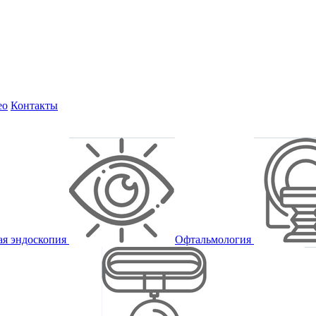
ео
Контакты
ая эндоскопия
Офтальмология