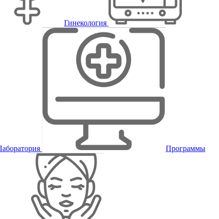
Гинекология
Лаборатория
Программы