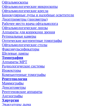
Офтальмоскопы
Офтальмологические микроскопы
Офтальмологические кресла
Бинокулярные лупы и налобные осветители
Диоптриметры (линзметры)
Рабочее место врача офтальмолога
Офтальмологические линзы
Аппараты для коррекции зрения
Ретинальные камеры
Оптические когерентные томографы
Офтальмологические столы
Факоэмульсификаторы
Щелевые лампы
Томография
Аппараты МРТ
Радиологические системы
Инжекторы
Компьютерные томографы
Рентгенология
Маммографы
Денситометры
Рентгеновские аппараты
Ангиографы
Хирургия
Эвакуаторы дыма