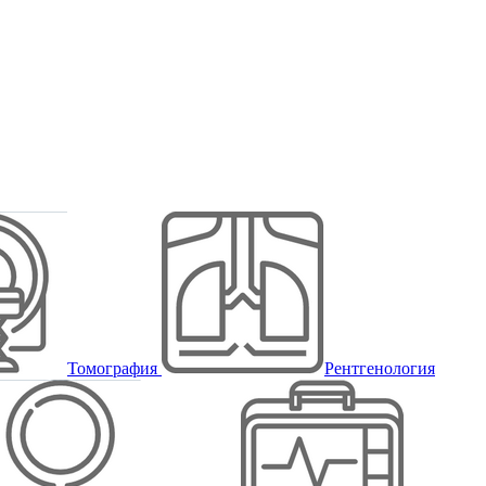
Томография
Рентгенология