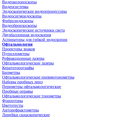
Видеоколоноскопы
Видеосистемы
Эндоскопические видеопроцессоры
Видеосигмоидоскопы
Фиброэндоскопы
Видеобронхоскопы
Эндоскопические источники света
Двухбаллонная эндоскопия
Аспираторы для гибкой эндоскопии
Офтальмология
Проекторы знаков
Пупиллометры
Рефракционные лазеры
Офтальмологические лазеры
Кератотопографы
Биометры
Офтальмологические пневмотонометры
Наборы пробных линз
Периметры офтальмологические
Пробные оправы
Офтальмологические тонометры
Форопторы
Цветотесты
Авторефрактометры
Линейки скиаскопические