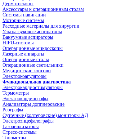
Дерматоскопы
Аксессуары к операционнным столам
Системы навигации
Моторные системы
Расходные материалы для хирургии
Ультразвуковые аспираторы
Вакуумные аспираторы
HIFU-системы
Операционные микроскопы
Лазерные аппараты
Операционные столы
Операционные светильники
Медицинские консоли
Электрокоагуляторы
Функциональная диагностика
Электрокардиостимуляторы
Термометры
Электрокардиографы
Анализаторы допплеровские
Реографы
Суточные (холтеровские) мониторы АД
Электроэнцефалографы
Газоанализаторы
Стресс-системы
Тонометры