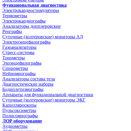
Функциональная диагностика
Электрокардиостимуляторы
Термометры
Электрокардиографы
Анализаторы допплеровские
Реографы
Суточные (холтеровские) мониторы АД
Электроэнцефалографы
Газоанализаторы
Стресс-системы
Тонометры
Эхоэнцефалографы
Спирометры
Нейромиографы
Анализаторы состава тела
Диагностические наборы
Бодиплетизмографы
Аппараты для функциональной диагностики
Суточные (холтеровские) мониторы ЭКГ
Капилляроскопы
Пульсоксиметры
Полисомнографы
ЛОР оборудование
Аудиометры