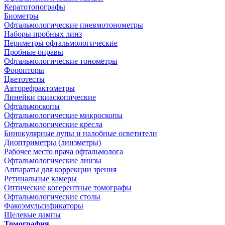
Кератотопографы
Биометры
Офтальмологические пневмотонометры
Наборы пробных линз
Периметры офтальмологические
Пробные оправы
Офтальмологические тонометры
Форопторы
Цветотесты
Авторефрактометры
Линейки скиаскопические
Офтальмоскопы
Офтальмологические микроскопы
Офтальмологические кресла
Бинокулярные лупы и налобные осветители
Диоптриметры (линзметры)
Рабочее место врача офтальмолога
Офтальмологические линзы
Аппараты для коррекции зрения
Ретинальные камеры
Оптические когерентные томографы
Офтальмологические столы
Факоэмульсификаторы
Щелевые лампы
Томография