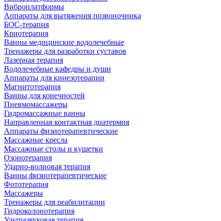
Виброплатформы
Аппараты для вытяжения позвоночника
БОС-терапия
Криотерапия
Ванны медицинские водолечебные
Тренажеры для разработки суставов
Лазерная терапия
Водолечебные кафедры и души
Аппараты для кинезотерапии
Магнитотерапия
Ванны для конечностей
Пневмомассажеры
Гидромассажные ванны
Направленная контактная диатермия
Аппараты физиотерапевтические
Массажные кресла
Массажные столы и кушетки
Озонотерапия
Ударно-волновая терапия
Ванны физиотерапевтические
Фототерапия
Массажеры
Тренажеры для реабилитации
Гидроколонотерапия
Ультразвуковая терапия