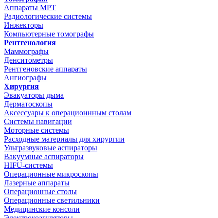
Аппараты МРТ
Радиологические системы
Инжекторы
Компьютерные томографы
Рентгенология
Маммографы
Денситометры
Рентгеновские аппараты
Ангиографы
Хирургия
Эвакуаторы дыма
Дерматоскопы
Аксессуары к операционнным столам
Системы навигации
Моторные системы
Расходные материалы для хирургии
Ультразвуковые аспираторы
Вакуумные аспираторы
HIFU-системы
Операционные микроскопы
Лазерные аппараты
Операционные столы
Операционные светильники
Медицинские консоли
Электрокоагуляторы