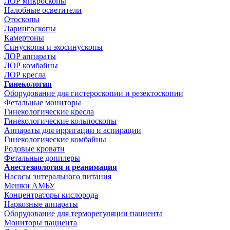
ЛОР микроскопы
Налобные осветители
Отоскопы
Ларингоскопы
Камертоны
Синускопы и эхосинускопы
ЛОР аппараты
ЛОР комбайны
ЛОР кресла
Гинекология
Оборудование для гистероскопии и резектоскопии
Фетальные мониторы
Гинекологические кресла
Гинекологические кольпоскопы
Аппараты для ирригации и аспирации
Гинекологические комбайны
Родовые кровати
Фетальные допплеры
Анестезиология и реанимация
Насосы энтерального питания
Мешки АМБУ
Концентраторы кислорода
Наркозные аппараты
Оборудование для терморегуляции пациента
Мониторы пациента