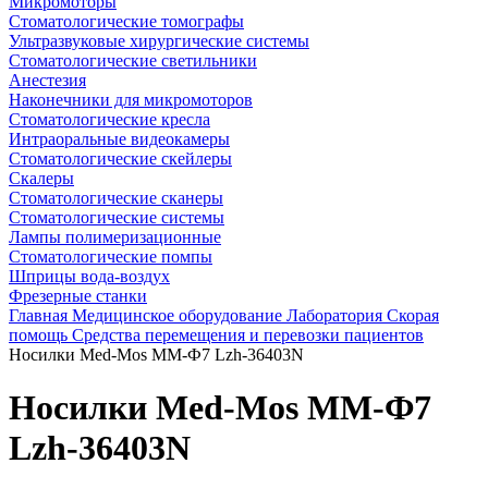
Микромоторы
Стоматологические томографы
Ультразвуковые хирургические системы
Стоматологические светильники
Анестезия
Наконечники для микромоторов
Стоматологические кресла
Интраоральные видеокамеры
Стоматологические скейлеры
Скалеры
Стоматологические сканеры
Стоматологические системы
Лампы полимеризационные
Стоматологические помпы
Шприцы вода-воздух
Фрезерные станки
Главная
Медицинское оборудование
Лаборатория
Скорая
помощь
Средства перемещения и перевозки пациентов
Носилки Med-Mos ММ-Ф7 Lzh-36403N
Носилки Med-Mos ММ-Ф7
Lzh-36403N