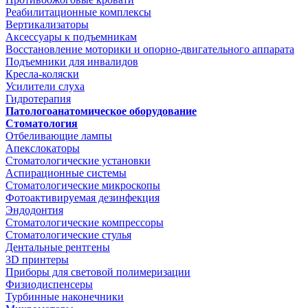
Реабилитационные комплексы
Вертикализаторы
Аксессуары к подъемникам
Восстановление моторики и опорно-двигательного аппарата
Подъемники для инвалидов
Кресла-коляски
Усилители слуха
Гидротерапия
Патологоанатомическое оборудование
Стоматология
Отбеливающие лампы
Апекслокаторы
Стоматологические установки
Аспирационные системы
Стоматологические микроскопы
Фотоактивируемая дезинфекция
Эндодонтия
Стоматологические компрессоры
Стоматологические стулья
Дентальные рентгены
3D принтеры
Приборы для световой полимеризации
Физиодиспенсеры
Турбинные наконечники