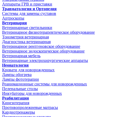
Аппараты ГРВ и приставки
Травматология и Ортопедия
Системы для замены суставов
Артроскопы
Ветеринария
Ветеринарные светильники
Ветеринарное физиотерапевтическое оборудование
Тонометрия ветеринарная
Диагностика ветеринарная
Ветеринарное рентгеновское оборудование
Ветеринарное эндоскопическое оборудование
Ветеринарная мебель
Ветеринарные электрохирургические аппараты
Неонатология
Кровати для новорожденных
Лампы обогрева
Лампы фототерапии
Реанимационные системы для новорожденных
Пеленальные столы
Инкубаторы для новорожденных
Реабилитация
Кинезотерапия
Противопролежневые матрасы
Кардиотренажеры
Противоожоговые кровати