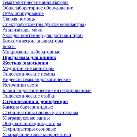
Гематологические анализаторы
Общелабораторное оборудование
ИФА оборудование
Скорая помощь
Спектрофотометры (фотоколориметры)
Анализаторы мочи
Укладка-контейнер для доставки проб
Биохимические анализаторы
Боксы
Микроскопы лабораторные
Программы для клиник
Жесткая эндоскопия
Медицинские мониторы
Эндоскопические помпы
Видеосистемы эндоскопические
Источники света
Блоки эндоскопические интегрированные
Эндоскопические стойки
Стерилизация и дезинфекция
Камеры бактерицидные
Стерилизаторы паровые, автоклавы
Ультразвуковые ванны
Облучатели-рециркуляторы
Стерилизаторы озоновые
Ультрафиолетовые кварцеватели