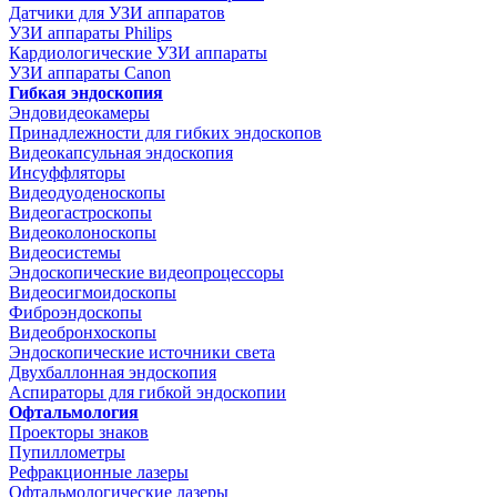
Датчики для УЗИ аппаратов
УЗИ аппараты Philips
Кардиологические УЗИ аппараты
УЗИ аппараты Canon
Гибкая эндоскопия
Эндовидеокамеры
Принадлежности для гибких эндоскопов
Видеокапсульная эндоскопия
Инсуффляторы
Видеодуоденоскопы
Видеогастроскопы
Видеоколоноскопы
Видеосистемы
Эндоскопические видеопроцессоры
Видеосигмоидоскопы
Фиброэндоскопы
Видеобронхоскопы
Эндоскопические источники света
Двухбаллонная эндоскопия
Аспираторы для гибкой эндоскопии
Офтальмология
Проекторы знаков
Пупиллометры
Рефракционные лазеры
Офтальмологические лазеры