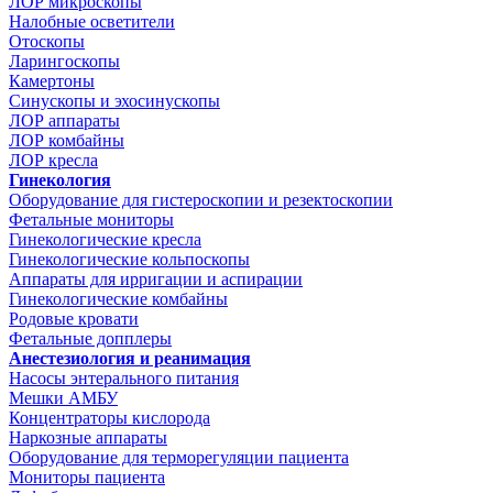
ЛОР микроскопы
Налобные осветители
Отоскопы
Ларингоскопы
Камертоны
Синускопы и эхосинускопы
ЛОР аппараты
ЛОР комбайны
ЛОР кресла
Гинекология
Оборудование для гистероскопии и резектоскопии
Фетальные мониторы
Гинекологические кресла
Гинекологические кольпоскопы
Аппараты для ирригации и аспирации
Гинекологические комбайны
Родовые кровати
Фетальные допплеры
Анестезиология и реанимация
Насосы энтерального питания
Мешки АМБУ
Концентраторы кислорода
Наркозные аппараты
Оборудование для терморегуляции пациента
Мониторы пациента