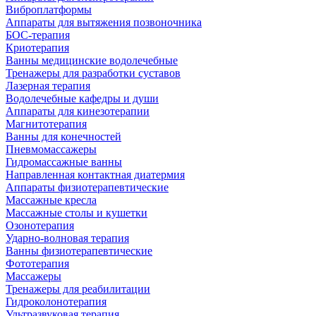
Виброплатформы
Аппараты для вытяжения позвоночника
БОС-терапия
Криотерапия
Ванны медицинские водолечебные
Тренажеры для разработки суставов
Лазерная терапия
Водолечебные кафедры и души
Аппараты для кинезотерапии
Магнитотерапия
Ванны для конечностей
Пневмомассажеры
Гидромассажные ванны
Направленная контактная диатермия
Аппараты физиотерапевтические
Массажные кресла
Массажные столы и кушетки
Озонотерапия
Ударно-волновая терапия
Ванны физиотерапевтические
Фототерапия
Массажеры
Тренажеры для реабилитации
Гидроколонотерапия
Ультразвуковая терапия