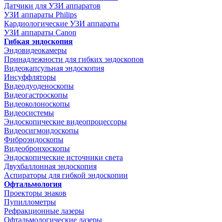
Датчики для УЗИ аппаратов
УЗИ аппараты Philips
Кардиологические УЗИ аппараты
УЗИ аппараты Canon
Гибкая эндоскопия
Эндовидеокамеры
Принадлежности для гибких эндоскопов
Видеокапсульная эндоскопия
Инсуффляторы
Видеодуоденоскопы
Видеогастроскопы
Видеоколоноскопы
Видеосистемы
Эндоскопические видеопроцессоры
Видеосигмоидоскопы
Фиброэндоскопы
Видеобронхоскопы
Эндоскопические источники света
Двухбаллонная эндоскопия
Аспираторы для гибкой эндоскопии
Офтальмология
Проекторы знаков
Пупиллометры
Рефракционные лазеры
Офтальмологические лазеры