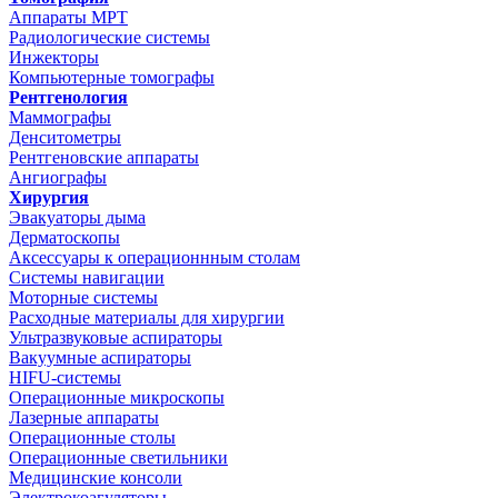
Аппараты МРТ
Радиологические системы
Инжекторы
Компьютерные томографы
Рентгенология
Маммографы
Денситометры
Рентгеновские аппараты
Ангиографы
Хирургия
Эвакуаторы дыма
Дерматоскопы
Аксессуары к операционнным столам
Системы навигации
Моторные системы
Расходные материалы для хирургии
Ультразвуковые аспираторы
Вакуумные аспираторы
HIFU-системы
Операционные микроскопы
Лазерные аппараты
Операционные столы
Операционные светильники
Медицинские консоли
Электрокоагуляторы