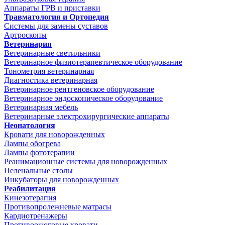
Аппараты ГРВ и приставки
Травматология и Ортопедия
Системы для замены суставов
Артроскопы
Ветеринария
Ветеринарные светильники
Ветеринарное физиотерапевтическое оборудование
Тонометрия ветеринарная
Диагностика ветеринарная
Ветеринарное рентгеновское оборудование
Ветеринарное эндоскопическое оборудование
Ветеринарная мебель
Ветеринарные электрохирургические аппараты
Неонатология
Кровати для новорожденных
Лампы обогрева
Лампы фототерапии
Реанимационные системы для новорожденных
Пеленальные столы
Инкубаторы для новорожденных
Реабилитация
Кинезотерапия
Противопролежневые матрасы
Кардиотренажеры
Противоожоговые кровати