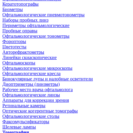
Кератотопографы
Биометры
Офтальмологические пневмотонометры
Наборы пробных линз
Периметры офтальмологические
Пробные оправы
Офтальмологические тонометры
Форопторы
Цветотесты
Авторефрактометры
Линейки скиаскопические
Офтальмоскопы
Офтальмологические микроскопы
Офтальмологические кресла
Бинокулярные лупы и налобные осветители
Диоптриметры (линзметры)
Рабочее место врача офтальмолога
Офтальмологические линзы
Аппараты для коррекции зрения
Ретинальные камеры
Оптические когерентные томографы
Офтальмологические столы
Факоэмульсификаторы
Щелевые лампы
Томография