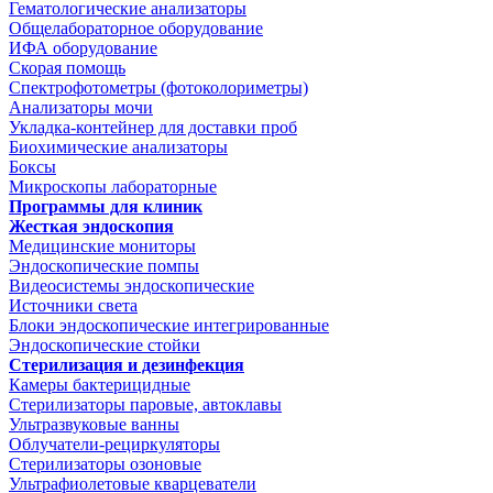
Гематологические анализаторы
Общелабораторное оборудование
ИФА оборудование
Скорая помощь
Спектрофотометры (фотоколориметры)
Анализаторы мочи
Укладка-контейнер для доставки проб
Биохимические анализаторы
Боксы
Микроскопы лабораторные
Программы для клиник
Жесткая эндоскопия
Медицинские мониторы
Эндоскопические помпы
Видеосистемы эндоскопические
Источники света
Блоки эндоскопические интегрированные
Эндоскопические стойки
Стерилизация и дезинфекция
Камеры бактерицидные
Стерилизаторы паровые, автоклавы
Ультразвуковые ванны
Облучатели-рециркуляторы
Стерилизаторы озоновые
Ультрафиолетовые кварцеватели