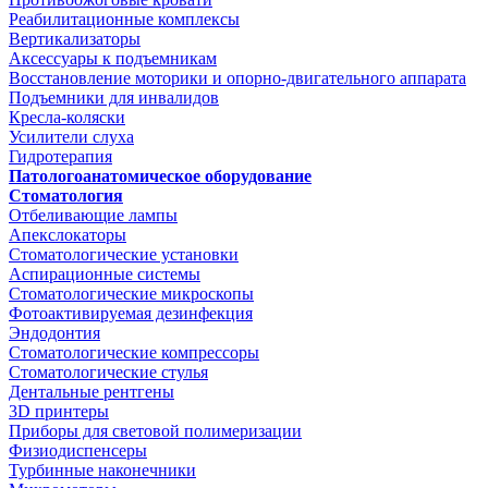
Реабилитационные комплексы
Вертикализаторы
Аксессуары к подъемникам
Восстановление моторики и опорно-двигательного аппарата
Подъемники для инвалидов
Кресла-коляски
Усилители слуха
Гидротерапия
Патологоанатомическое оборудование
Стоматология
Отбеливающие лампы
Апекслокаторы
Стоматологические установки
Аспирационные системы
Стоматологические микроскопы
Фотоактивируемая дезинфекция
Эндодонтия
Стоматологические компрессоры
Стоматологические стулья
Дентальные рентгены
3D принтеры
Приборы для световой полимеризации
Физиодиспенсеры
Турбинные наконечники