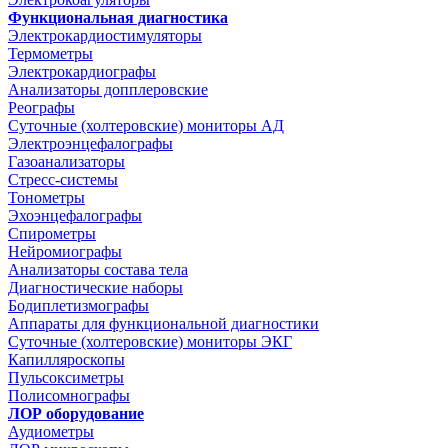
Функциональная диагностика
Электрокардиостимуляторы
Термометры
Электрокардиографы
Анализаторы допплеровские
Реографы
Суточные (холтеровские) мониторы АД
Электроэнцефалографы
Газоанализаторы
Стресс-системы
Тонометры
Эхоэнцефалографы
Спирометры
Нейромиографы
Анализаторы состава тела
Диагностические наборы
Бодиплетизмографы
Аппараты для функциональной диагностики
Суточные (холтеровские) мониторы ЭКГ
Капилляроскопы
Пульсоксиметры
Полисомнографы
ЛОР оборудование
Аудиометры