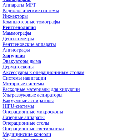
Аппараты МРТ
Радиологические системы
Инжекторы
Компьютерные томографы
Рентгенология
Маммографы
Денситометры
Рентгеновские аппараты
Ангиографы
Хирургия
Эвакуаторы дыма
Дерматоскопы
Аксессуары к операционнным столам
Системы навигации
Моторные системы
Расходные материалы для хирургии
Ультразвуковые аспираторы
Вакуумные аспираторы
HIFU-системы
Операционные микроскопы
Лазерные аппараты
Операционные столы
Операционные светильники
Медицинские консоли
Электрокоагуляторы