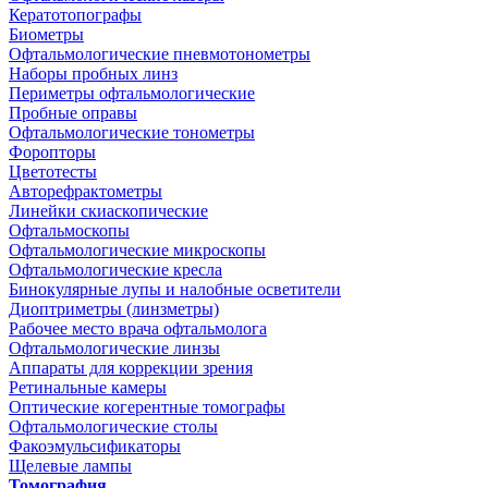
Кератотопографы
Биометры
Офтальмологические пневмотонометры
Наборы пробных линз
Периметры офтальмологические
Пробные оправы
Офтальмологические тонометры
Форопторы
Цветотесты
Авторефрактометры
Линейки скиаскопические
Офтальмоскопы
Офтальмологические микроскопы
Офтальмологические кресла
Бинокулярные лупы и налобные осветители
Диоптриметры (линзметры)
Рабочее место врача офтальмолога
Офтальмологические линзы
Аппараты для коррекции зрения
Ретинальные камеры
Оптические когерентные томографы
Офтальмологические столы
Факоэмульсификаторы
Щелевые лампы
Томография