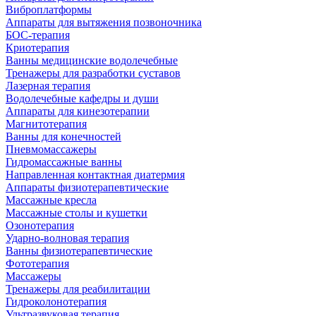
Виброплатформы
Аппараты для вытяжения позвоночника
БОС-терапия
Криотерапия
Ванны медицинские водолечебные
Тренажеры для разработки суставов
Лазерная терапия
Водолечебные кафедры и души
Аппараты для кинезотерапии
Магнитотерапия
Ванны для конечностей
Пневмомассажеры
Гидромассажные ванны
Направленная контактная диатермия
Аппараты физиотерапевтические
Массажные кресла
Массажные столы и кушетки
Озонотерапия
Ударно-волновая терапия
Ванны физиотерапевтические
Фототерапия
Массажеры
Тренажеры для реабилитации
Гидроколонотерапия
Ультразвуковая терапия