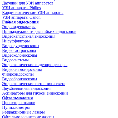
Датчики для УЗИ аппаратов
УЗИ аппараты Philips
Кардиологические УЗИ аппараты
УЗИ аппараты Canon
Гибкая эндоскопия
Эндовидеокамеры
Принадлежности для гибких эндоскопов
Видеокапсульная эндоскопия
Инсуффляторы
Видеодуоденоскопы
Видеогастроскопы
Видеоколоноскопы
Видеосистемы
Эндоскопические видеопроцессоры
Видеосигмоидоскопы
Фиброэндоскопы
Видеобронхоскопы
Эндоскопические источники света
Двухбаллонная эндоскопия
Аспираторы для гибкой эндоскопии
Офтальмология
Проекторы знаков
Пупиллометры
Рефракционные лазеры
Офтальмологические лазеры