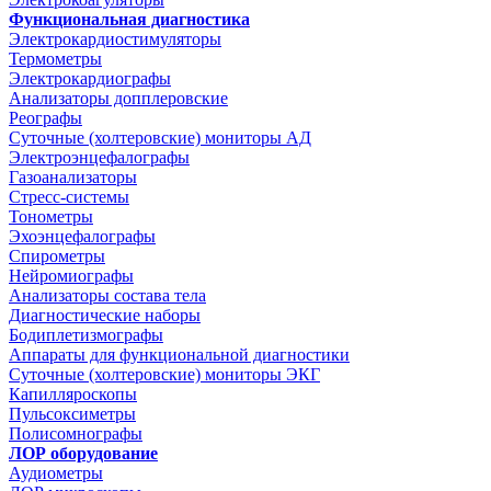
Функциональная диагностика
Электрокардиостимуляторы
Термометры
Электрокардиографы
Анализаторы допплеровские
Реографы
Суточные (холтеровские) мониторы АД
Электроэнцефалографы
Газоанализаторы
Стресс-системы
Тонометры
Эхоэнцефалографы
Спирометры
Нейромиографы
Анализаторы состава тела
Диагностические наборы
Бодиплетизмографы
Аппараты для функциональной диагностики
Суточные (холтеровские) мониторы ЭКГ
Капилляроскопы
Пульсоксиметры
Полисомнографы
ЛОР оборудование
Аудиометры