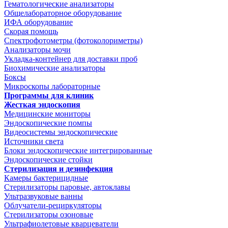
Гематологические анализаторы
Общелабораторное оборудование
ИФА оборудование
Скорая помощь
Спектрофотометры (фотоколориметры)
Анализаторы мочи
Укладка-контейнер для доставки проб
Биохимические анализаторы
Боксы
Микроскопы лабораторные
Программы для клиник
Жесткая эндоскопия
Медицинские мониторы
Эндоскопические помпы
Видеосистемы эндоскопические
Источники света
Блоки эндоскопические интегрированные
Эндоскопические стойки
Стерилизация и дезинфекция
Камеры бактерицидные
Стерилизаторы паровые, автоклавы
Ультразвуковые ванны
Облучатели-рециркуляторы
Стерилизаторы озоновые
Ультрафиолетовые кварцеватели