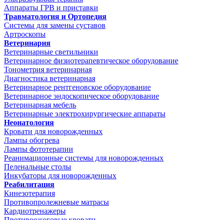
Аппараты ГРВ и приставки
Травматология и Ортопедия
Системы для замены суставов
Артроскопы
Ветеринария
Ветеринарные светильники
Ветеринарное физиотерапевтическое оборудование
Тонометрия ветеринарная
Диагностика ветеринарная
Ветеринарное рентгеновское оборудование
Ветеринарное эндоскопическое оборудование
Ветеринарная мебель
Ветеринарные электрохирургические аппараты
Неонатология
Кровати для новорожденных
Лампы обогрева
Лампы фототерапии
Реанимационные системы для новорожденных
Пеленальные столы
Инкубаторы для новорожденных
Реабилитация
Кинезотерапия
Противопролежневые матрасы
Кардиотренажеры
Противоожоговые кровати