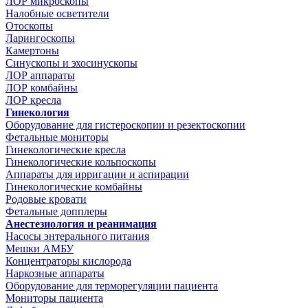
ЛОР микроскопы
Налобные осветители
Отоскопы
Ларингоскопы
Камертоны
Синускопы и эхосинускопы
ЛОР аппараты
ЛОР комбайны
ЛОР кресла
Гинекология
Оборудование для гистероскопии и резектоскопии
Фетальные мониторы
Гинекологические кресла
Гинекологические кольпоскопы
Аппараты для ирригации и аспирации
Гинекологические комбайны
Родовые кровати
Фетальные допплеры
Анестезиология и реанимация
Насосы энтерального питания
Мешки АМБУ
Концентраторы кислорода
Наркозные аппараты
Оборудование для терморегуляции пациента
Мониторы пациента