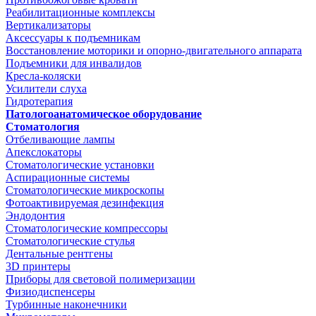
Реабилитационные комплексы
Вертикализаторы
Аксессуары к подъемникам
Восстановление моторики и опорно-двигательного аппарата
Подъемники для инвалидов
Кресла-коляски
Усилители слуха
Гидротерапия
Патологоанатомическое оборудование
Стоматология
Отбеливающие лампы
Апекслокаторы
Стоматологические установки
Аспирационные системы
Стоматологические микроскопы
Фотоактивируемая дезинфекция
Эндодонтия
Стоматологические компрессоры
Стоматологические стулья
Дентальные рентгены
3D принтеры
Приборы для световой полимеризации
Физиодиспенсеры
Турбинные наконечники