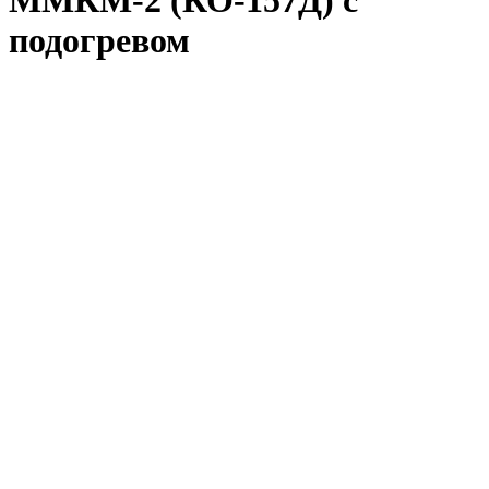
ММКМ-2 (КО-157Д) c
подогревом