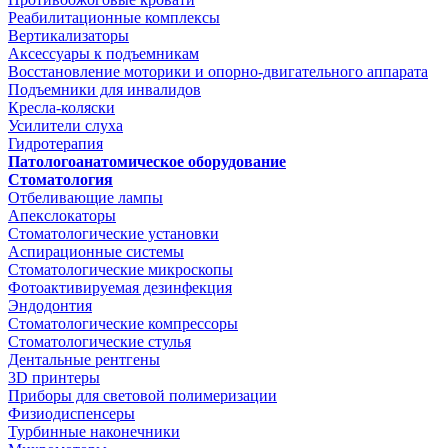
Реабилитационные комплексы
Вертикализаторы
Аксессуары к подъемникам
Восстановление моторики и опорно-двигательного аппарата
Подъемники для инвалидов
Кресла-коляски
Усилители слуха
Гидротерапия
Патологоанатомическое оборудование
Стоматология
Отбеливающие лампы
Апекслокаторы
Стоматологические установки
Аспирационные системы
Стоматологические микроскопы
Фотоактивируемая дезинфекция
Эндодонтия
Стоматологические компрессоры
Стоматологические стулья
Дентальные рентгены
3D принтеры
Приборы для световой полимеризации
Физиодиспенсеры
Турбинные наконечники