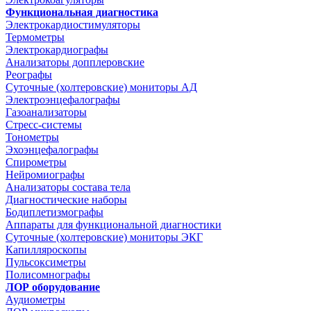
Функциональная диагностика
Электрокардиостимуляторы
Термометры
Электрокардиографы
Анализаторы допплеровские
Реографы
Суточные (холтеровские) мониторы АД
Электроэнцефалографы
Газоанализаторы
Стресс-системы
Тонометры
Эхоэнцефалографы
Спирометры
Нейромиографы
Анализаторы состава тела
Диагностические наборы
Бодиплетизмографы
Аппараты для функциональной диагностики
Суточные (холтеровские) мониторы ЭКГ
Капилляроскопы
Пульсоксиметры
Полисомнографы
ЛОР оборудование
Аудиометры