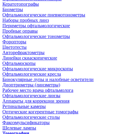
Кератотопографы
Биометры
Офтальмологические пневмотонометры
Наборы пробных линз
Периметры офтальмологические
Пробные оправы
Офтальмологические тонометры
Форопторы
Цветотесты
Авторефрактометры
Линейки скиаскопические
Офтальмоскопы
Офтальмологические микроскопы
Офтальмологические кресла
Бинокулярные лупы и налобные осветители
Диоптриметры (линзметры)
Рабочее место врача офтальмолога
Офтальмологические линзы
Аппараты для коррекции зрения
Ретинальные камеры
Оптические когерентные томографы
Офтальмологические столы
Факоэмульсификаторы
Щелевые лампы
Томография