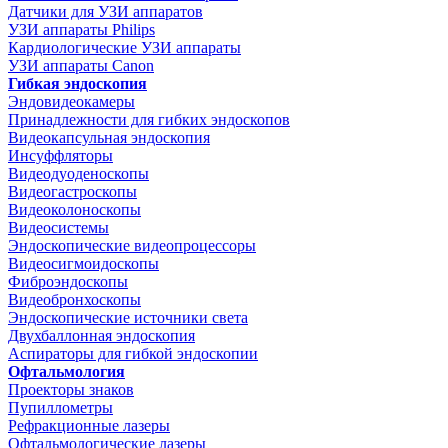
Датчики для УЗИ аппаратов
УЗИ аппараты Philips
Кардиологические УЗИ аппараты
УЗИ аппараты Canon
Гибкая эндоскопия
Эндовидеокамеры
Принадлежности для гибких эндоскопов
Видеокапсульная эндоскопия
Инсуффляторы
Видеодуоденоскопы
Видеогастроскопы
Видеоколоноскопы
Видеосистемы
Эндоскопические видеопроцессоры
Видеосигмоидоскопы
Фиброэндоскопы
Видеобронхоскопы
Эндоскопические источники света
Двухбаллонная эндоскопия
Аспираторы для гибкой эндоскопии
Офтальмология
Проекторы знаков
Пупиллометры
Рефракционные лазеры
Офтальмологические лазеры