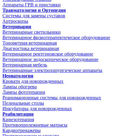
Аппараты ГРВ и приставки
Травматология и Ортопедия
Системы для замены суставов
Артроскопы
Ветеринария
Ветеринарные светильники
Ветеринарное физиотерапевтическое оборудование
Тонометрия ветеринарная
Диагностика ветеринарная
Ветеринарное рентгеновское оборудование
Ветеринарное эндоскопическое оборудование
Ветеринарная мебель
Ветеринарные электрохирургические аппараты
Неонатология
Кровати для новорожденных
Лампы обогрева
Лампы фототерапии
Реанимационные системы для новорожденных
Пеленальные столы
Инкубаторы для новорожденных
Реабилитация
Кинезотерапия
Противопролежневые матрасы
Кардиотренажеры
Противоожоговые кровати