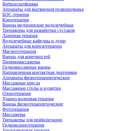
Виброплатформы
Аппараты для вытяжения позвоночника
БОС-терапия
Криотерапия
Ванны медицинские водолечебные
Тренажеры для разработки суставов
Лазерная терапия
Водолечебные кафедры и души
Аппараты для кинезотерапии
Магнитотерапия
Ванны для конечностей
Пневмомассажеры
Гидромассажные ванны
Направленная контактная диатермия
Аппараты физиотерапевтические
Массажные кресла
Массажные столы и кушетки
Озонотерапия
Ударно-волновая терапия
Ванны физиотерапевтические
Фототерапия
Массажеры
Тренажеры для реабилитации
Гидроколонотерапия
Ультразвуковая терапия