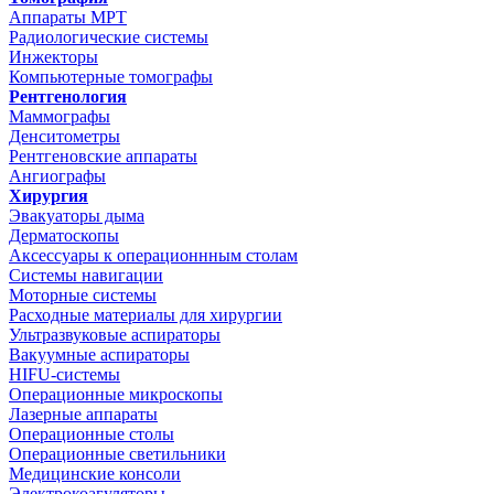
Аппараты МРТ
Радиологические системы
Инжекторы
Компьютерные томографы
Рентгенология
Маммографы
Денситометры
Рентгеновские аппараты
Ангиографы
Хирургия
Эвакуаторы дыма
Дерматоскопы
Аксессуары к операционнным столам
Системы навигации
Моторные системы
Расходные материалы для хирургии
Ультразвуковые аспираторы
Вакуумные аспираторы
HIFU-системы
Операционные микроскопы
Лазерные аппараты
Операционные столы
Операционные светильники
Медицинские консоли
Электрокоагуляторы