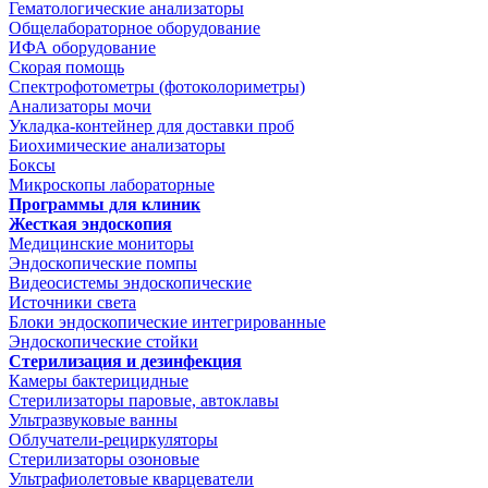
Гематологические анализаторы
Общелабораторное оборудование
ИФА оборудование
Скорая помощь
Спектрофотометры (фотоколориметры)
Анализаторы мочи
Укладка-контейнер для доставки проб
Биохимические анализаторы
Боксы
Микроскопы лабораторные
Программы для клиник
Жесткая эндоскопия
Медицинские мониторы
Эндоскопические помпы
Видеосистемы эндоскопические
Источники света
Блоки эндоскопические интегрированные
Эндоскопические стойки
Стерилизация и дезинфекция
Камеры бактерицидные
Стерилизаторы паровые, автоклавы
Ультразвуковые ванны
Облучатели-рециркуляторы
Стерилизаторы озоновые
Ультрафиолетовые кварцеватели