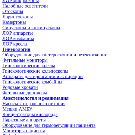
ЛОР микроскопы
Налобные осветители
Отоскопы
Ларингоскопы
Камертоны
Синускопы и эхосинускопы
ЛОР аппараты
ЛОР комбайны
ЛОР кресла
Гинекология
Оборудование для гистероскопии и резектоскопии
Фетальные мониторы
Гинекологические кресла
Гинекологические кольпоскопы
Аппараты для ирригации и аспирации
Гинекологические комбайны
Родовые кровати
Фетальные допплеры
Анестезиология и реанимация
Насосы энтерального питания
Мешки АМБУ
Концентраторы кислорода
Наркозные аппараты
Оборудование для терморегуляции пациента
Мониторы пациента