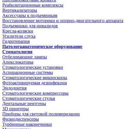
Реабилитационные комплексы
Вертикализаторы
Аксессуары к подъемникам
Восстановление моторики и опорно-двигательного аппарата
Подъемники для инвалидов
Кресла-коляски
Усилители слуха
Гидротерапия
Патологоанатомическое оборудование
Стоматология
Отбеливающие лампы
Апекслокаторы
Стоматологические установки
Аспирационные системы
Стоматологические микроскопы
Фотоактивируемая дезинфекция
Эндодонтия
Стоматологические компрессоры
Стоматологические стулья
Дентальные рентгены
3D принтеры
Приборы для световой полимеризации
Физиодиспенсеры
Турбинные наконечники