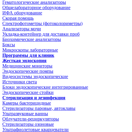
Гематологические анализаторы
Общелабораторное оборудование
ИФА оборудование
Скорая помощь
Спектрофотометры (фотоколориметры)
Анализаторы мочи
Укладка-контейнер для доставки проб
Биохимические анализаторы
Боксы
Микроскопы лабораторные
Программы для клиник
Жесткая эндоскопия
Медицинские мониторы
Эндоскопические помпы
Видеосистемы эндоскопические
Источники света
Блоки эндоскопические интегрированные
Эндоскопические стойки
Стерилизация и дезинфекция
Камеры бактерицидные
Стерилизаторы паровые, автоклавы
Ультразвуковые ванны
Облучатели-рециркуляторы
Стерилизаторы озоновые
Ультрафиолетовые кварцеватели