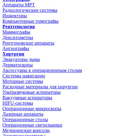
Аппараты МРТ
Радиологические системы
Инжекторы
Компьютерные томографы
Рентгенология
Маммографы
Денситометры
Рентгеновские аппараты
Ангиографы
Хирургия
Эвакуаторы дыма
Дерматоскопы
Аксессуары к операционнным столам
Системы навигации
Моторные системы
Расходные материалы для хирургии
Ультразвуковые аспираторы
Вакуумные аспираторы
HIFU-системы
Операционные микроскопы
Лазерные аппараты
Операционные столы
Операционные светильники
Медицинские консоли
Электрокоагуляторы