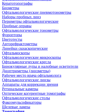
Кератотопографы
Биометры
Офтальмологические пневмотонометры
Наборы пробных линз
Периметры офтальмологические
Пробные оправы
Офтальмологические тонометры
Форопторы
Цветотесты
Авторефрактометры
Линейки скиаскопические
Офтальмоскопы
Офтальмологические микроскопы
Офтальмологические кресла
Бинокулярные лупы и налобные осветители
Диоптриметры (линзметры)
Рабочее место врача офтальмолога
Офтальмологические линзы
Аппараты для коррекции зрения
Ретинальные камеры
Оптические когерентные томографы
Офтальмологические столы
Факоэмульсификаторы
Щелевые лампы
Томография