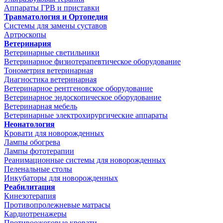
Аппараты ГРВ и приставки
Травматология и Ортопедия
Системы для замены суставов
Артроскопы
Ветеринария
Ветеринарные светильники
Ветеринарное физиотерапевтическое оборудование
Тонометрия ветеринарная
Диагностика ветеринарная
Ветеринарное рентгеновское оборудование
Ветеринарное эндоскопическое оборудование
Ветеринарная мебель
Ветеринарные электрохирургические аппараты
Неонатология
Кровати для новорожденных
Лампы обогрева
Лампы фототерапии
Реанимационные системы для новорожденных
Пеленальные столы
Инкубаторы для новорожденных
Реабилитация
Кинезотерапия
Противопролежневые матрасы
Кардиотренажеры
Противоожоговые кровати