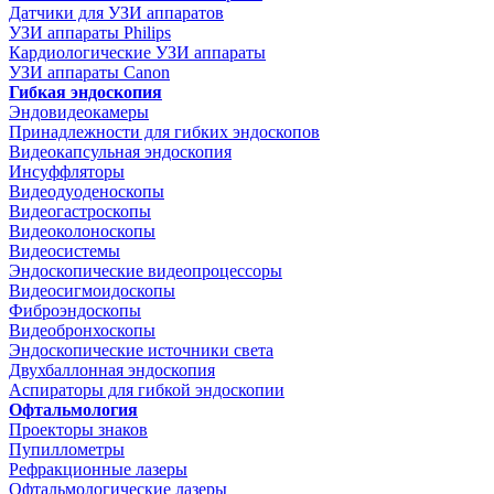
Датчики для УЗИ аппаратов
УЗИ аппараты Philips
Кардиологические УЗИ аппараты
УЗИ аппараты Canon
Гибкая эндоскопия
Эндовидеокамеры
Принадлежности для гибких эндоскопов
Видеокапсульная эндоскопия
Инсуффляторы
Видеодуоденоскопы
Видеогастроскопы
Видеоколоноскопы
Видеосистемы
Эндоскопические видеопроцессоры
Видеосигмоидоскопы
Фиброэндоскопы
Видеобронхоскопы
Эндоскопические источники света
Двухбаллонная эндоскопия
Аспираторы для гибкой эндоскопии
Офтальмология
Проекторы знаков
Пупиллометры
Рефракционные лазеры
Офтальмологические лазеры