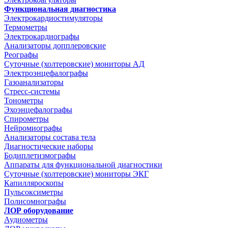
Функциональная диагностика
Электрокардиостимуляторы
Термометры
Электрокардиографы
Анализаторы допплеровские
Реографы
Суточные (холтеровские) мониторы АД
Электроэнцефалографы
Газоанализаторы
Стресс-системы
Тонометры
Эхоэнцефалографы
Спирометры
Нейромиографы
Анализаторы состава тела
Диагностические наборы
Бодиплетизмографы
Аппараты для функциональной диагностики
Суточные (холтеровские) мониторы ЭКГ
Капилляроскопы
Пульсоксиметры
Полисомнографы
ЛОР оборудование
Аудиометры