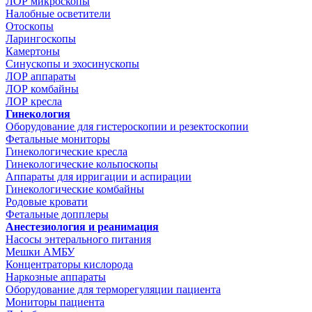
ЛОР микроскопы
Налобные осветители
Отоскопы
Ларингоскопы
Камертоны
Синускопы и эхосинускопы
ЛОР аппараты
ЛОР комбайны
ЛОР кресла
Гинекология
Оборудование для гистероскопии и резектоскопии
Фетальные мониторы
Гинекологические кресла
Гинекологические кольпоскопы
Аппараты для ирригации и аспирации
Гинекологические комбайны
Родовые кровати
Фетальные допплеры
Анестезиология и реанимация
Насосы энтерального питания
Мешки АМБУ
Концентраторы кислорода
Наркозные аппараты
Оборудование для терморегуляции пациента
Мониторы пациента