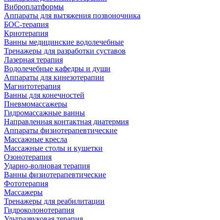
Виброплатформы
Аппараты для вытяжения позвоночника
БОС-терапия
Криотерапия
Ванны медицинские водолечебные
Тренажеры для разработки суставов
Лазерная терапия
Водолечебные кафедры и души
Аппараты для кинезотерапии
Магнитотерапия
Ванны для конечностей
Пневмомассажеры
Гидромассажные ванны
Направленная контактная диатермия
Аппараты физиотерапевтические
Массажные кресла
Массажные столы и кушетки
Озонотерапия
Ударно-волновая терапия
Ванны физиотерапевтические
Фототерапия
Массажеры
Тренажеры для реабилитации
Гидроколонотерапия
Ультразвуковая терапия