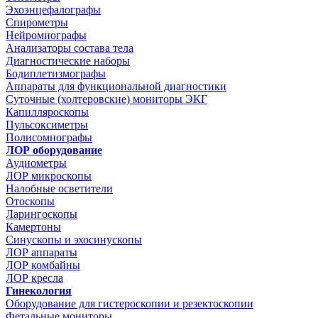
Эхоэнцефалографы
Спирометры
Нейромиографы
Анализаторы состава тела
Диагностические наборы
Бодиплетизмографы
Аппараты для функциональной диагностики
Суточные (холтеровские) мониторы ЭКГ
Капилляроскопы
Пульсоксиметры
Полисомнографы
ЛОР оборудование
Аудиометры
ЛОР микроскопы
Налобные осветители
Отоскопы
Ларингоскопы
Камертоны
Синускопы и эхосинускопы
ЛОР аппараты
ЛОР комбайны
ЛОР кресла
Гинекология
Оборудование для гистероскопии и резектоскопии
Фетальные мониторы