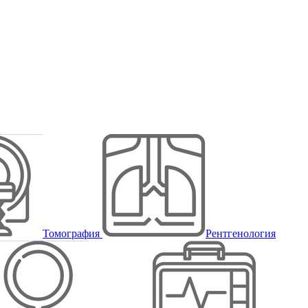
Томография
Рентгенология