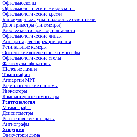
Офтальмоскопы
Офтальмологические микроскопы
Офтальмологические кресла
Бинокулярные лупы и налобные осветители
Диоптриметры (линзметры)
Рабочее место врача офтальмолога
Офтальмологические линзы
Аппараты для коррекции зрения
Ретинальные камеры
Оптические когерентные томографы
Офтальмологические столы
Факоэмульсификаторы
Щелевые лампы
Томография
Аппараты МРТ
Радиологические системы
Инжекторы
Компьютерные томографы
Рентгенология
Маммографы
Денситометры
Рентгеновские аппараты
Ангиографы
Хирургия
Эвакуаторы дыма