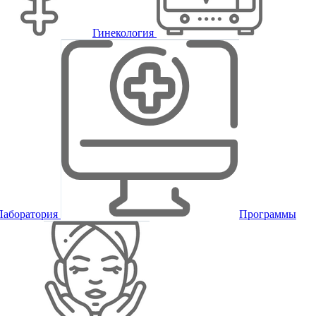
Гинекология
Лаборатория
Программы