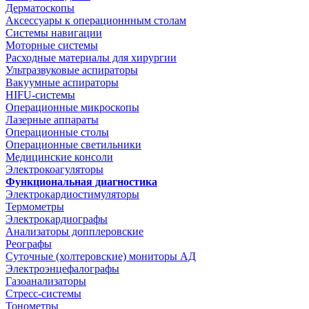
Дерматоскопы
Аксессуары к операционнным столам
Системы навигации
Моторные системы
Расходные материалы для хирургии
Ультразвуковые аспираторы
Вакуумные аспираторы
HIFU-системы
Операционные микроскопы
Лазерные аппараты
Операционные столы
Операционные светильники
Медицинские консоли
Электрокоагуляторы
Функциональная диагностика
Электрокардиостимуляторы
Термометры
Электрокардиографы
Анализаторы допплеровские
Реографы
Суточные (холтеровские) мониторы АД
Электроэнцефалографы
Газоанализаторы
Стресс-системы
Тонометры