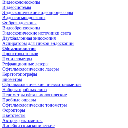
Видеоколоноскопы
Видеосистемы
Эндоскопические видеопроцессоры
Видеосигмоидоскопы
Фиброэндоскопы
Видеобронхоскопы
Эндоскопические источники света
Двухбаллонная эндоскопия
Аспираторы для гибкой эндоскопии
Офтальмология
Проекторы знаков
Пупиллометры
Рефракционные лазеры
Офтальмологические лазеры
Кератотопографы
Биометры
Офтальмологические пневмотонометры
Наборы пробных линз
Периметры офтальмологические
Пробные оправы
Офтальмологические тонометры
Форопторы
Цветотесты
Авторефрактометры
Линейки скиаскопические