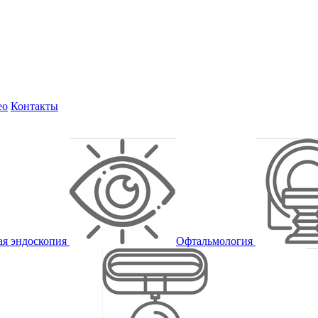
ео
Контакты
ая эндоскопия
Офтальмология