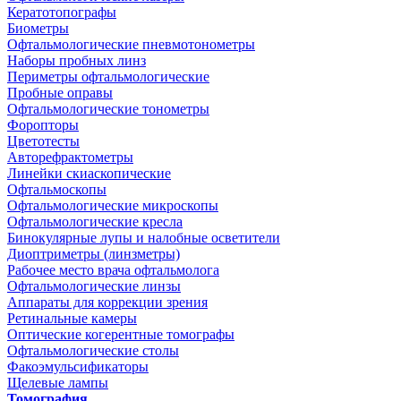
Кератотопографы
Биометры
Офтальмологические пневмотонометры
Наборы пробных линз
Периметры офтальмологические
Пробные оправы
Офтальмологические тонометры
Форопторы
Цветотесты
Авторефрактометры
Линейки скиаскопические
Офтальмоскопы
Офтальмологические микроскопы
Офтальмологические кресла
Бинокулярные лупы и налобные осветители
Диоптриметры (линзметры)
Рабочее место врача офтальмолога
Офтальмологические линзы
Аппараты для коррекции зрения
Ретинальные камеры
Оптические когерентные томографы
Офтальмологические столы
Факоэмульсификаторы
Щелевые лампы
Томография