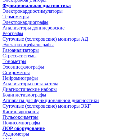
Функциональная диагностика
Электрокардиостимуляторы
Термометры
Электрокардиографы
Анализаторы допплеровские
Реографы
Суточные (холтеровские) мониторы АД
Электроэнцефалографы
Газоанализаторы
Стресс-системы
Тонометры
Эхоэнцефалографы
Спирометры
Нейромиографы
Анализаторы состава тела
Диагностические наборы
Бодиплетизмографы
Аппараты для функциональной диагностики
Суточные (холтеровские) мониторы ЭКГ
Капилляроскопы
Пульсоксиметры
Полисомнографы
ЛОР оборудование
Аудиометры