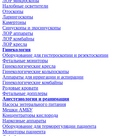
ЛОР микроскопы
Налобные осветители
Отоскопы
Ларингоскопы
Камертоны
Синускопы и эхосинускопы
ЛОР аппараты
ЛОР комбайны
ЛОР кресла
Гинекология
Оборудование для гистероскопии и резектоскопии
Фетальные мониторы
Гинекологические кресла
Гинекологические кольпоскопы
Аппараты для ирригации и аспирации
Гинекологические комбайны
Родовые кровати
Фетальные допплеры
Анестезиология и реанимация
Насосы энтерального питания
Мешки АМБУ
Концентраторы кислорода
Наркозные аппараты
Оборудование для терморегуляции пациента
Мониторы пациента