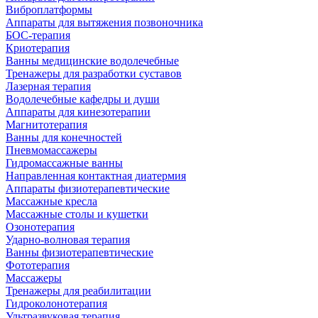
Виброплатформы
Аппараты для вытяжения позвоночника
БОС-терапия
Криотерапия
Ванны медицинские водолечебные
Тренажеры для разработки суставов
Лазерная терапия
Водолечебные кафедры и души
Аппараты для кинезотерапии
Магнитотерапия
Ванны для конечностей
Пневмомассажеры
Гидромассажные ванны
Направленная контактная диатермия
Аппараты физиотерапевтические
Массажные кресла
Массажные столы и кушетки
Озонотерапия
Ударно-волновая терапия
Ванны физиотерапевтические
Фототерапия
Массажеры
Тренажеры для реабилитации
Гидроколонотерапия
Ультразвуковая терапия