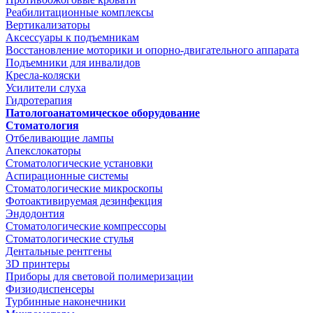
Реабилитационные комплексы
Вертикализаторы
Аксессуары к подъемникам
Восстановление моторики и опорно-двигательного аппарата
Подъемники для инвалидов
Кресла-коляски
Усилители слуха
Гидротерапия
Патологоанатомическое оборудование
Стоматология
Отбеливающие лампы
Апекслокаторы
Стоматологические установки
Аспирационные системы
Стоматологические микроскопы
Фотоактивируемая дезинфекция
Эндодонтия
Стоматологические компрессоры
Стоматологические стулья
Дентальные рентгены
3D принтеры
Приборы для световой полимеризации
Физиодиспенсеры
Турбинные наконечники