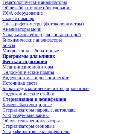
Гематологические анализаторы
Общелабораторное оборудование
ИФА оборудование
Скорая помощь
Спектрофотометры (фотоколориметры)
Анализаторы мочи
Укладка-контейнер для доставки проб
Биохимические анализаторы
Боксы
Микроскопы лабораторные
Программы для клиник
Жесткая эндоскопия
Медицинские мониторы
Эндоскопические помпы
Видеосистемы эндоскопические
Источники света
Блоки эндоскопические интегрированные
Эндоскопические стойки
Стерилизация и дезинфекция
Камеры бактерицидные
Стерилизаторы паровые, автоклавы
Ультразвуковые ванны
Облучатели-рециркуляторы
Стерилизаторы озоновые
Ультрафиолетовые кварцеватели