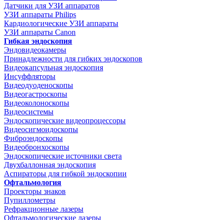
Датчики для УЗИ аппаратов
УЗИ аппараты Philips
Кардиологические УЗИ аппараты
УЗИ аппараты Canon
Гибкая эндоскопия
Эндовидеокамеры
Принадлежности для гибких эндоскопов
Видеокапсульная эндоскопия
Инсуффляторы
Видеодуоденоскопы
Видеогастроскопы
Видеоколоноскопы
Видеосистемы
Эндоскопические видеопроцессоры
Видеосигмоидоскопы
Фиброэндоскопы
Видеобронхоскопы
Эндоскопические источники света
Двухбаллонная эндоскопия
Аспираторы для гибкой эндоскопии
Офтальмология
Проекторы знаков
Пупиллометры
Рефракционные лазеры
Офтальмологические лазеры