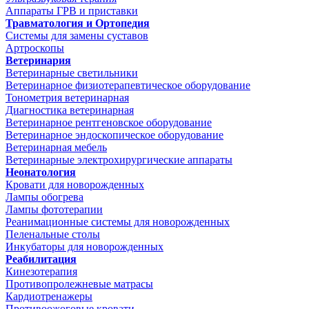
Аппараты ГРВ и приставки
Травматология и Ортопедия
Системы для замены суставов
Артроскопы
Ветеринария
Ветеринарные светильники
Ветеринарное физиотерапевтическое оборудование
Тонометрия ветеринарная
Диагностика ветеринарная
Ветеринарное рентгеновское оборудование
Ветеринарное эндоскопическое оборудование
Ветеринарная мебель
Ветеринарные электрохирургические аппараты
Неонатология
Кровати для новорожденных
Лампы обогрева
Лампы фототерапии
Реанимационные системы для новорожденных
Пеленальные столы
Инкубаторы для новорожденных
Реабилитация
Кинезотерапия
Противопролежневые матрасы
Кардиотренажеры
Противоожоговые кровати