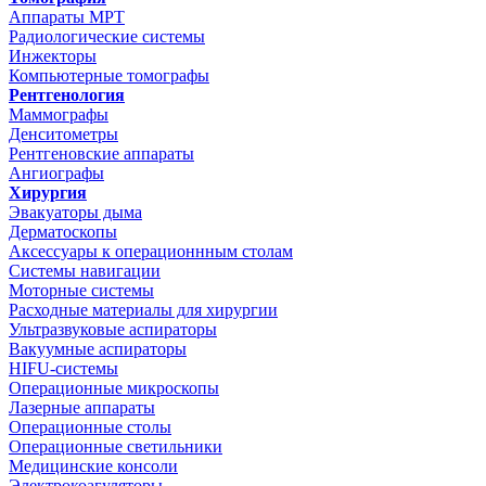
Аппараты МРТ
Радиологические системы
Инжекторы
Компьютерные томографы
Рентгенология
Маммографы
Денситометры
Рентгеновские аппараты
Ангиографы
Хирургия
Эвакуаторы дыма
Дерматоскопы
Аксессуары к операционнным столам
Системы навигации
Моторные системы
Расходные материалы для хирургии
Ультразвуковые аспираторы
Вакуумные аспираторы
HIFU-системы
Операционные микроскопы
Лазерные аппараты
Операционные столы
Операционные светильники
Медицинские консоли
Электрокоагуляторы