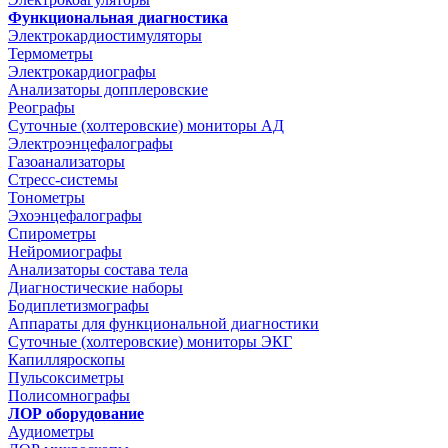
Функциональная диагностика
Электрокардиостимуляторы
Термометры
Электрокардиографы
Анализаторы допплеровские
Реографы
Суточные (холтеровские) мониторы АД
Электроэнцефалографы
Газоанализаторы
Стресс-системы
Тонометры
Эхоэнцефалографы
Спирометры
Нейромиографы
Анализаторы состава тела
Диагностические наборы
Бодиплетизмографы
Аппараты для функциональной диагностики
Суточные (холтеровские) мониторы ЭКГ
Капилляроскопы
Пульсоксиметры
Полисомнографы
ЛОР оборудование
Аудиометры