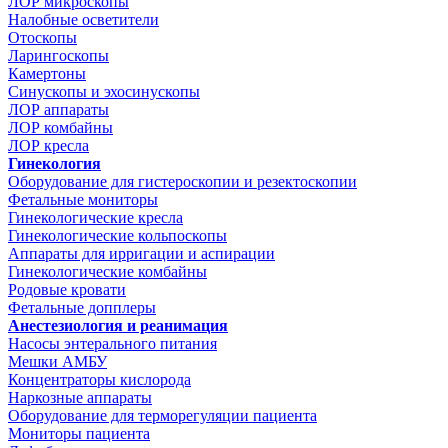
ЛОР микроскопы
Налобные осветители
Отоскопы
Ларингоскопы
Камертоны
Синускопы и эхосинускопы
ЛОР аппараты
ЛОР комбайны
ЛОР кресла
Гинекология
Оборудование для гистероскопии и резектоскопии
Фетальные мониторы
Гинекологические кресла
Гинекологические кольпоскопы
Аппараты для ирригации и аспирации
Гинекологические комбайны
Родовые кровати
Фетальные допплеры
Анестезиология и реанимация
Насосы энтерального питания
Мешки АМБУ
Концентраторы кислорода
Наркозные аппараты
Оборудование для терморегуляции пациента
Мониторы пациента