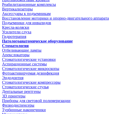
Реабилитационные комплексы
Вертикализаторы
Аксессуары к подъемникам
Восстановление моторики и опорно-двигательного аппарата
Подъемники для инвалидов
Кресла-коляски
Усилители слуха
Гидротерапия
Патологоанатомическое оборудование
Стоматология
Отбеливающие лампы
Апекслокаторы
Стоматологические установки
Аспирационные системы
Стоматологические микроскопы
Фотоактивируемая дезинфекция
Эндодонтия
Стоматологические компрессоры
Стоматологические стулья
Дентальные рентгены
3D принтеры
Приборы для световой полимеризации
Физиодиспенсеры
Турбинные наконечники