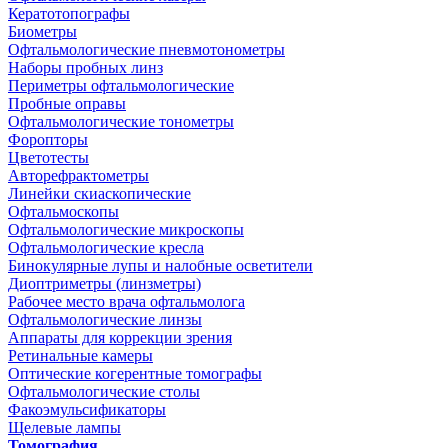
Кератотопографы
Биометры
Офтальмологические пневмотонометры
Наборы пробных линз
Периметры офтальмологические
Пробные оправы
Офтальмологические тонометры
Форопторы
Цветотесты
Авторефрактометры
Линейки скиаскопические
Офтальмоскопы
Офтальмологические микроскопы
Офтальмологические кресла
Бинокулярные лупы и налобные осветители
Диоптриметры (линзметры)
Рабочее место врача офтальмолога
Офтальмологические линзы
Аппараты для коррекции зрения
Ретинальные камеры
Оптические когерентные томографы
Офтальмологические столы
Факоэмульсификаторы
Щелевые лампы
Томография