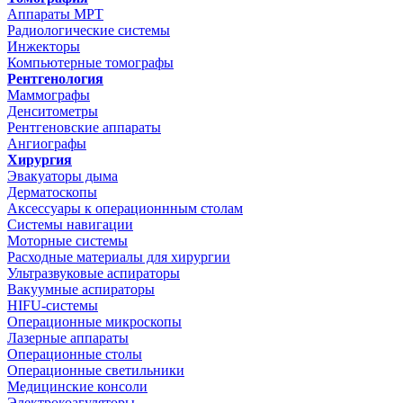
Аппараты МРТ
Радиологические системы
Инжекторы
Компьютерные томографы
Рентгенология
Маммографы
Денситометры
Рентгеновские аппараты
Ангиографы
Хирургия
Эвакуаторы дыма
Дерматоскопы
Аксессуары к операционнным столам
Системы навигации
Моторные системы
Расходные материалы для хирургии
Ультразвуковые аспираторы
Вакуумные аспираторы
HIFU-системы
Операционные микроскопы
Лазерные аппараты
Операционные столы
Операционные светильники
Медицинские консоли
Электрокоагуляторы