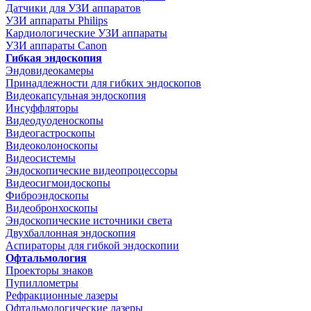
Датчики для УЗИ аппаратов
УЗИ аппараты Philips
Кардиологические УЗИ аппараты
УЗИ аппараты Canon
Гибкая эндоскопия
Эндовидеокамеры
Принадлежности для гибких эндоскопов
Видеокапсульная эндоскопия
Инсуффляторы
Видеодуоденоскопы
Видеогастроскопы
Видеоколоноскопы
Видеосистемы
Эндоскопические видеопроцессоры
Видеосигмоидоскопы
Фиброэндоскопы
Видеобронхоскопы
Эндоскопические источники света
Двухбаллонная эндоскопия
Аспираторы для гибкой эндоскопии
Офтальмология
Проекторы знаков
Пупиллометры
Рефракционные лазеры
Офтальмологические лазеры