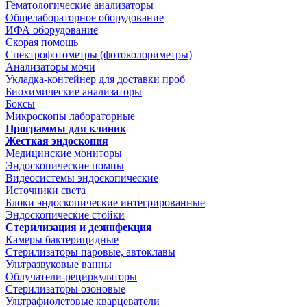
Гематологические анализаторы
Общелабораторное оборудование
ИФА оборудование
Скорая помощь
Спектрофотометры (фотоколориметры)
Анализаторы мочи
Укладка-контейнер для доставки проб
Биохимические анализаторы
Боксы
Микроскопы лабораторные
Программы для клиник
Жесткая эндоскопия
Медицинские мониторы
Эндоскопические помпы
Видеосистемы эндоскопические
Источники света
Блоки эндоскопические интегрированные
Эндоскопические стойки
Стерилизация и дезинфекция
Камеры бактерицидные
Стерилизаторы паровые, автоклавы
Ультразвуковые ванны
Облучатели-рециркуляторы
Стерилизаторы озоновые
Ультрафиолетовые кварцеватели