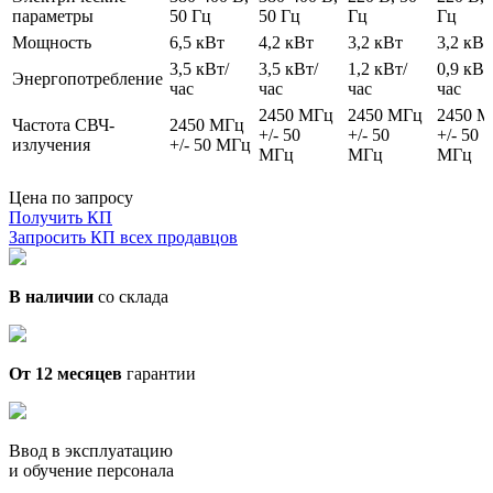
параметры
50 Гц
50 Гц
Гц
Гц
Мощность
6,5 кВт
4,2 кВт
3,2 кВт
3,2 кВ
3,5 кВт/
3,5 кВт/
1,2 кВт/
0,9 кВт
Энергопотребление
час
час
час
час
2450 МГц
2450 МГц
2450 М
Частота СВЧ-
2450 МГц
+/- 50
+/- 50
+/- 50
излучения
+/- 50 МГц
МГц
МГц
МГц
Цена по запросу
Получить КП
Запросить КП всех продавцов
В наличии
со склада
От 12 месяцев
гарантии
Ввод в эксплуатацию
и обучение персонала