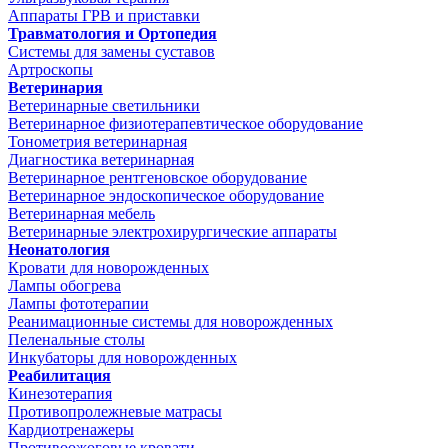
Аппараты ГРВ и приставки
Травматология и Ортопедия
Системы для замены суставов
Артроскопы
Ветеринария
Ветеринарные светильники
Ветеринарное физиотерапевтическое оборудование
Тонометрия ветеринарная
Диагностика ветеринарная
Ветеринарное рентгеновское оборудование
Ветеринарное эндоскопическое оборудование
Ветеринарная мебель
Ветеринарные электрохирургические аппараты
Неонатология
Кровати для новорожденных
Лампы обогрева
Лампы фототерапии
Реанимационные системы для новорожденных
Пеленальные столы
Инкубаторы для новорожденных
Реабилитация
Кинезотерапия
Противопролежневые матрасы
Кардиотренажеры
Противоожоговые кровати