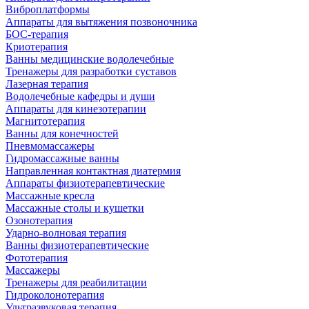
Виброплатформы
Аппараты для вытяжения позвоночника
БОС-терапия
Криотерапия
Ванны медицинские водолечебные
Тренажеры для разработки суставов
Лазерная терапия
Водолечебные кафедры и души
Аппараты для кинезотерапии
Магнитотерапия
Ванны для конечностей
Пневмомассажеры
Гидромассажные ванны
Направленная контактная диатермия
Аппараты физиотерапевтические
Массажные кресла
Массажные столы и кушетки
Озонотерапия
Ударно-волновая терапия
Ванны физиотерапевтические
Фототерапия
Массажеры
Тренажеры для реабилитации
Гидроколонотерапия
Ультразвуковая терапия