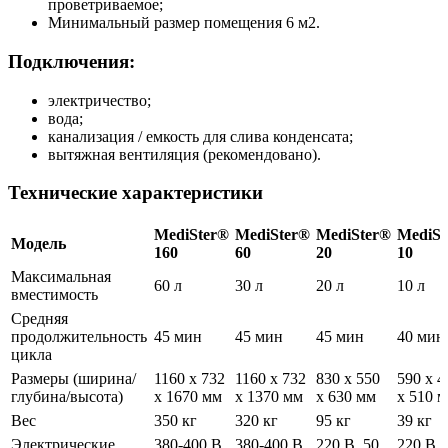
проветриваемое;
Минимальный размер помещения 6 м2.
Подключения:
электричество;
вода;
канализация / емкость для слива конденсата;
вытяжная вентиляция (рекомендовано).
Технические характеристики
MediSter®
MediSter®
MediSter®
MediSt
Модель
160
60
20
10
Максимальная
60 л
30 л
20 л
10 л
вместимость
Средняя
продолжительность
45 мин
45 мин
45 мин
40 ми
цикла
Размеры (ширина/
1160 х 732
1160 х 732
830 x 550
590 х 4
глубина/высота)
х 1670 мм
х 1370 мм
x 630 мм
х 510
Вес
350 кг
320 кг
95 кг
39 кг
Электрические
380-400 В,
380-400 В,
220 В, 50
220 В, 