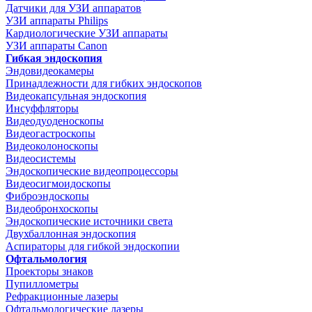
Датчики для УЗИ аппаратов
УЗИ аппараты Philips
Кардиологические УЗИ аппараты
УЗИ аппараты Canon
Гибкая эндоскопия
Эндовидеокамеры
Принадлежности для гибких эндоскопов
Видеокапсульная эндоскопия
Инсуффляторы
Видеодуоденоскопы
Видеогастроскопы
Видеоколоноскопы
Видеосистемы
Эндоскопические видеопроцессоры
Видеосигмоидоскопы
Фиброэндоскопы
Видеобронхоскопы
Эндоскопические источники света
Двухбаллонная эндоскопия
Аспираторы для гибкой эндоскопии
Офтальмология
Проекторы знаков
Пупиллометры
Рефракционные лазеры
Офтальмологические лазеры