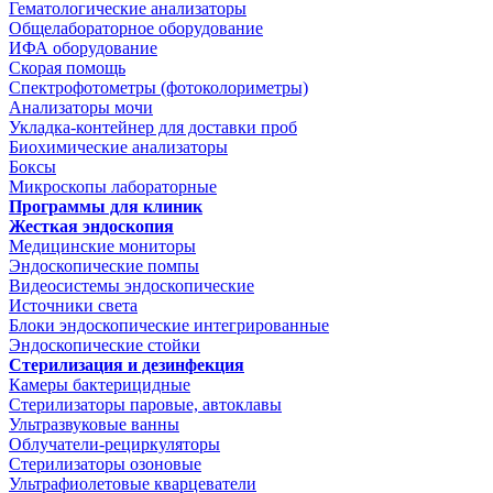
Гематологические анализаторы
Общелабораторное оборудование
ИФА оборудование
Скорая помощь
Спектрофотометры (фотоколориметры)
Анализаторы мочи
Укладка-контейнер для доставки проб
Биохимические анализаторы
Боксы
Микроскопы лабораторные
Программы для клиник
Жесткая эндоскопия
Медицинские мониторы
Эндоскопические помпы
Видеосистемы эндоскопические
Источники света
Блоки эндоскопические интегрированные
Эндоскопические стойки
Стерилизация и дезинфекция
Камеры бактерицидные
Стерилизаторы паровые, автоклавы
Ультразвуковые ванны
Облучатели-рециркуляторы
Стерилизаторы озоновые
Ультрафиолетовые кварцеватели