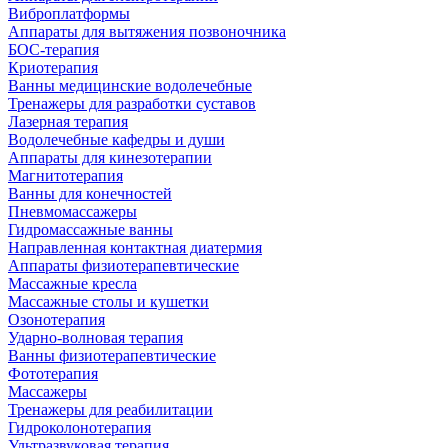
Виброплатформы
Аппараты для вытяжения позвоночника
БОС-терапия
Криотерапия
Ванны медицинские водолечебные
Тренажеры для разработки суставов
Лазерная терапия
Водолечебные кафедры и души
Аппараты для кинезотерапии
Магнитотерапия
Ванны для конечностей
Пневмомассажеры
Гидромассажные ванны
Направленная контактная диатермия
Аппараты физиотерапевтические
Массажные кресла
Массажные столы и кушетки
Озонотерапия
Ударно-волновая терапия
Ванны физиотерапевтические
Фототерапия
Массажеры
Тренажеры для реабилитации
Гидроколонотерапия
Ультразвуковая терапия