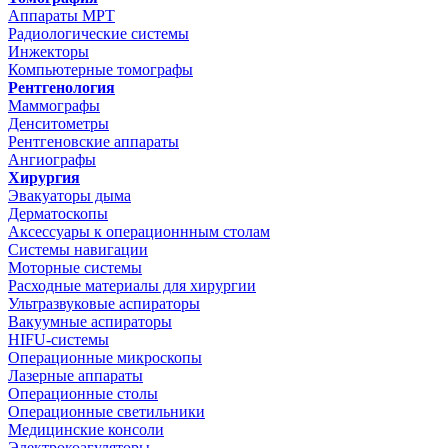
Аппараты МРТ
Радиологические системы
Инжекторы
Компьютерные томографы
Рентгенология
Маммографы
Денситометры
Рентгеновские аппараты
Ангиографы
Хирургия
Эвакуаторы дыма
Дерматоскопы
Аксессуары к операционнным столам
Системы навигации
Моторные системы
Расходные материалы для хирургии
Ультразвуковые аспираторы
Вакуумные аспираторы
HIFU-системы
Операционные микроскопы
Лазерные аппараты
Операционные столы
Операционные светильники
Медицинские консоли
Электрокоагуляторы