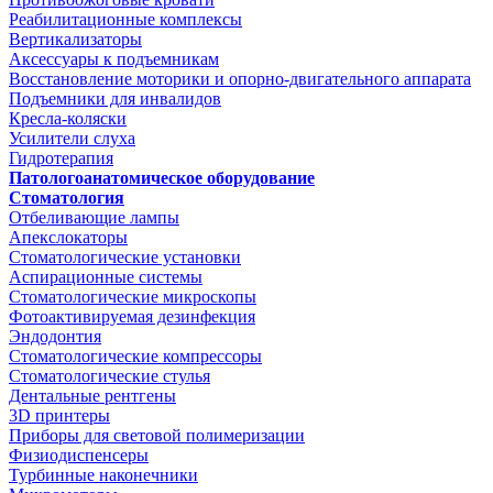
Реабилитационные комплексы
Вертикализаторы
Аксессуары к подъемникам
Восстановление моторики и опорно-двигательного аппарата
Подъемники для инвалидов
Кресла-коляски
Усилители слуха
Гидротерапия
Патологоанатомическое оборудование
Стоматология
Отбеливающие лампы
Апекслокаторы
Стоматологические установки
Аспирационные системы
Стоматологические микроскопы
Фотоактивируемая дезинфекция
Эндодонтия
Стоматологические компрессоры
Стоматологические стулья
Дентальные рентгены
3D принтеры
Приборы для световой полимеризации
Физиодиспенсеры
Турбинные наконечники