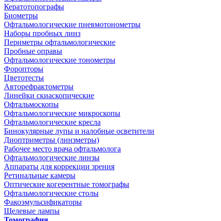
Кератотопографы
Биометры
Офтальмологические пневмотонометры
Наборы пробных линз
Периметры офтальмологические
Пробные оправы
Офтальмологические тонометры
Форопторы
Цветотесты
Авторефрактометры
Линейки скиаскопические
Офтальмоскопы
Офтальмологические микроскопы
Офтальмологические кресла
Бинокулярные лупы и налобные осветители
Диоптриметры (линзметры)
Рабочее место врача офтальмолога
Офтальмологические линзы
Аппараты для коррекции зрения
Ретинальные камеры
Оптические когерентные томографы
Офтальмологические столы
Факоэмульсификаторы
Щелевые лампы
Томография