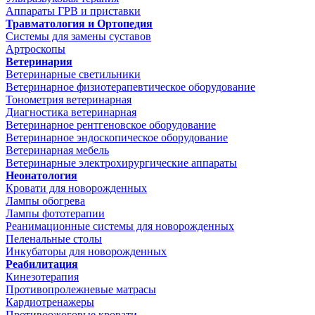
Аппараты ГРВ и приставки
Травматология и Ортопедия
Системы для замены суставов
Артроскопы
Ветеринария
Ветеринарные светильники
Ветеринарное физиотерапевтическое оборудование
Тонометрия ветеринарная
Диагностика ветеринарная
Ветеринарное рентгеновское оборудование
Ветеринарное эндоскопическое оборудование
Ветеринарная мебель
Ветеринарные электрохирургические аппараты
Неонатология
Кровати для новорожденных
Лампы обогрева
Лампы фототерапии
Реанимационные системы для новорожденных
Пеленальные столы
Инкубаторы для новорожденных
Реабилитация
Кинезотерапия
Противопролежневые матрасы
Кардиотренажеры
Противоожоговые кровати