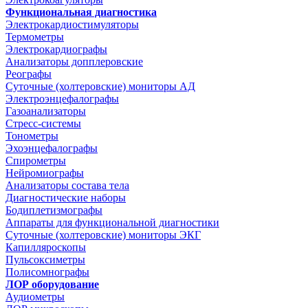
Функциональная диагностика
Электрокардиостимуляторы
Термометры
Электрокардиографы
Анализаторы допплеровские
Реографы
Суточные (холтеровские) мониторы АД
Электроэнцефалографы
Газоанализаторы
Стресс-системы
Тонометры
Эхоэнцефалографы
Спирометры
Нейромиографы
Анализаторы состава тела
Диагностические наборы
Бодиплетизмографы
Аппараты для функциональной диагностики
Суточные (холтеровские) мониторы ЭКГ
Капилляроскопы
Пульсоксиметры
Полисомнографы
ЛОР оборудование
Аудиометры