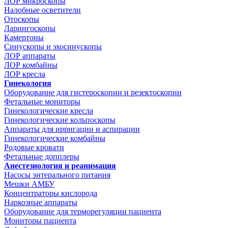
ЛОР микроскопы
Налобные осветители
Отоскопы
Ларингоскопы
Камертоны
Синускопы и эхосинускопы
ЛОР аппараты
ЛОР комбайны
ЛОР кресла
Гинекология
Оборудование для гистероскопии и резектоскопии
Фетальные мониторы
Гинекологические кресла
Гинекологические кольпоскопы
Аппараты для ирригации и аспирации
Гинекологические комбайны
Родовые кровати
Фетальные допплеры
Анестезиология и реанимация
Насосы энтерального питания
Мешки АМБУ
Концентраторы кислорода
Наркозные аппараты
Оборудование для терморегуляции пациента
Мониторы пациента