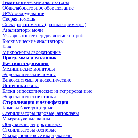
Гематологические анализаторы
Общелабораторное оборудование
ИФА оборудование
Скорая помощь
Спектрофотометры (фотоколориметры)
Анализаторы мочи
Укладка-контейнер для доставки проб
Биохимические анализаторы
Боксы
Микроскопы лабораторные
Программы для клиник
Жесткая эндоскопия
Медицинские мониторы
Эндоскопические помпы
Видеосистемы эндоскопические
Источники света
Блоки эндоскопические интегрированные
Эндоскопические стойки
Стерилизация и дезинфекция
Камеры бактерицидные
Стерилизаторы паровые, автоклавы
Ультразвуковые ванны
Облучатели-рециркуляторы
Стерилизаторы озоновые
Ультрафиолетовые кварцеватели