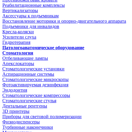
Реабилитационные комплексы
Вертикализаторы
Аксессуары к подъемникам
Восстановление моторики и опорно-двигательного аппарата
Подъемники для инвалидов
Кресла-коляски
Усилители слуха
Гидротерапия
Патологоанатомическое оборудование
Стоматология
Отбеливающие лампы
Апекслокаторы
Стоматологические установки
Аспирационные системы
Стоматологические микроскопы
Фотоактивируемая дезинфекция
Эндодонтия
Стоматологические компрессоры
Стоматологические стулья
Дентальные рентгены
3D принтеры
Приборы для световой полимеризации
Физиодиспенсеры
Турбинные наконечники