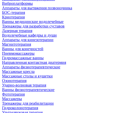
Виброплатформы
Аппараты для вытяжения позвоночника
БОС-терапия
Криотерапия
Ванны медицинские водолечебные
Тренажеры для разработки суставов
Лазерная терапия
Водолечебные кафедры и души
Аппараты для кинезотерапии
Магнитотерапия
Ванны для конечностей
Пневмомассажеры
Гидромассажные ванны
Направленная контактная диатермия
Аппараты физиотерапевтические
Массажные кресла
Массажные столы и кушетки
Озонотерапия
Ударно-волновая терапия
Ванны физиотерапевтические
Фототерапия
Массажеры
Тренажеры для реабилитации
Гидроколонотерапия
Ультразвуковая терапия