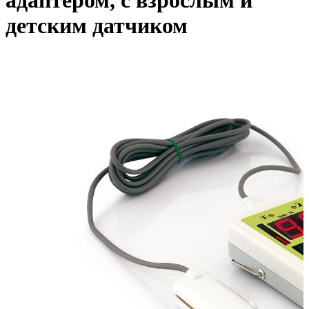
адаптером, с взрослым и
детским датчиком