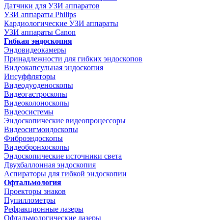
Датчики для УЗИ аппаратов
УЗИ аппараты Philips
Кардиологические УЗИ аппараты
УЗИ аппараты Canon
Гибкая эндоскопия
Эндовидеокамеры
Принадлежности для гибких эндоскопов
Видеокапсульная эндоскопия
Инсуффляторы
Видеодуоденоскопы
Видеогастроскопы
Видеоколоноскопы
Видеосистемы
Эндоскопические видеопроцессоры
Видеосигмоидоскопы
Фиброэндоскопы
Видеобронхоскопы
Эндоскопические источники света
Двухбаллонная эндоскопия
Аспираторы для гибкой эндоскопии
Офтальмология
Проекторы знаков
Пупиллометры
Рефракционные лазеры
Офтальмологические лазеры