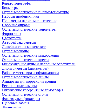
Кератотопографы
Биометры
Офтальмологические пневмотонометры
Наборы пробных линз
Периметры офтальмологические
Пробные оправы
Офтальмологические тонометры
Форопторы
Цветотесты
Авторефрактометры
Линейки скиаскопические
Офтальмоскопы
Офтальмологические микроскопы
Офтальмологические кресла
Бинокулярные лупы и налобные осветители
Диоптриметры (линзметры)
Рабочее место врача офтальмолога
Офтальмологические линзы
Аппараты для коррекции зрения
Ретинальные камеры
Оптические когерентные томографы
Офтальмологические столы
Факоэмульсификаторы
Щелевые лампы
Томография