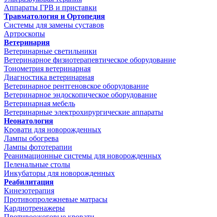
Аппараты ГРВ и приставки
Травматология и Ортопедия
Системы для замены суставов
Артроскопы
Ветеринария
Ветеринарные светильники
Ветеринарное физиотерапевтическое оборудование
Тонометрия ветеринарная
Диагностика ветеринарная
Ветеринарное рентгеновское оборудование
Ветеринарное эндоскопическое оборудование
Ветеринарная мебель
Ветеринарные электрохирургические аппараты
Неонатология
Кровати для новорожденных
Лампы обогрева
Лампы фототерапии
Реанимационные системы для новорожденных
Пеленальные столы
Инкубаторы для новорожденных
Реабилитация
Кинезотерапия
Противопролежневые матрасы
Кардиотренажеры
Противоожоговые кровати