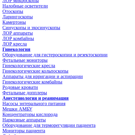
ЛОР микроскопы
Налобные осветители
Отоскопы
Ларингоскопы
Камертоны
Синускопы и эхосинускопы
ЛОР аппараты
ЛОР комбайны
ЛОР кресла
Гинекология
Оборудование для гистероскопии и резектоскопии
Фетальные мониторы
Гинекологические кресла
Гинекологические кольпоскопы
Аппараты для ирригации и аспирации
Гинекологические комбайны
Родовые кровати
Фетальные допплеры
Анестезиология и реанимация
Насосы энтерального питания
Мешки АМБУ
Концентраторы кислорода
Наркозные аппараты
Оборудование для терморегуляции пациента
Мониторы пациента