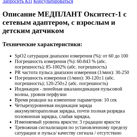
Запросить КП
Консультироваться
Описание МЕДПЛАНТ Окситест-1 с
сетевым адаптером, с взрослым и
детским датчиком
Технические характеристики:
SpО2 сатурация диапазон измерения (%): от 60 до 100
Погрешность измерения (%): 60-843 % (абс.
погрешность); 85-1002% (абс. погрешность)
PR частота пульса диапазон измерения (1/мин): 30-250
Погрешность измерения (1/мин): 30-120±1 (абс.
погрешность); 120-250±2 (абс. погрешность)
Индикация - линейная шкалаиндикация пульсовой
волны, уровня перфузии
Время реакции на изменение параметров: 10 сек
Четырехуровневая индикация заряда
аккумулятораполная зарядка, почти полная разрядка
половинная зарядка, слабая зарядка,
Изменяемый уровень яркости: 3 градации яркости
Тревожная сигнализация по установленному пределу
сатурации и пульса/ качеству сигнала / отсутствию