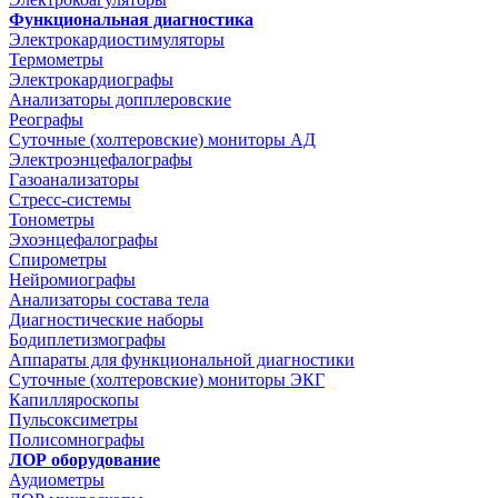
Функциональная диагностика
Электрокардиостимуляторы
Термометры
Электрокардиографы
Анализаторы допплеровские
Реографы
Суточные (холтеровские) мониторы АД
Электроэнцефалографы
Газоанализаторы
Стресс-системы
Тонометры
Эхоэнцефалографы
Спирометры
Нейромиографы
Анализаторы состава тела
Диагностические наборы
Бодиплетизмографы
Аппараты для функциональной диагностики
Суточные (холтеровские) мониторы ЭКГ
Капилляроскопы
Пульсоксиметры
Полисомнографы
ЛОР оборудование
Аудиометры