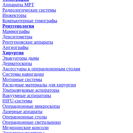
Аппараты МРТ
Радиологические системы
Инжекторы
Компьютерные томографы
Рентгенология
Маммографы
Денситометры
Рентгеновские аппараты
Ангиографы
Хирургия
Эвакуаторы дыма
Дерматоскопы
Аксессуары к операционнным столам
Системы навигации
Моторные системы
Расходные материалы для хирургии
Ультразвуковые аспираторы
Вакуумные аспираторы
HIFU-системы
Операционные микроскопы
Лазерные аппараты
Операционные столы
Операционные светильники
Медицинские консоли
Электрокоагуляторы