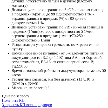
датчика / отсутствию пальца в датчике (плохому
контакту)
Диапазон установки границ по SpO2: - нижняя граница
в пределах (%):от 50 до 99 с дискретностью 1 %; -
верхняя граница в пределах (%):от 80 до 99 с
дискретностью 1 %
Диапазон установки границ по PR: - нижняя граница в
пределах (1/мин):30-200 с дискретностью 5 1/мин: -
верхняя граница в пределах (1/мин):70-250 с
дискретностью 5 1/мин
Раздельная регулировка громкости: по «тревоге», по
пульсу
Комбинированное питание: - от 3-х элементов питания
аккумуляторов (от 3,2 до 4,5 В)типа АА; - от бортовой
сети автомобиля, В8-18; от стационарной сети, В;
Гц220; 50
Время автономной работы от аккумулятора, не менее: 50
часов
Габаритные размеры, мм (без датчика): (137±10) х
(67±10) х (34±5)
Масса, кг, не более: 0,3
Цена по запросу
Получить КП
Запросить КП всех продавцов