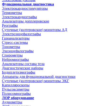
Функциональная диагностика
Электрокардиостимуляторы
Термометры
Электрокардиографы
Анализаторы допплеровские
Реографы
Суточные (холтеровские) мониторы АД
Электроэнцефалографы
Газоанализаторы
Стресс-системы
Тонометры
Эхоэнцефалографы
Спирометры
Нейромиографы
Анализаторы состава тела
Диагностические наборы
Бодиплетизмографы
Аппараты для функциональной диагностики
Суточные (холтеровские) мониторы ЭКГ
Капилляроскопы
Пульсоксиметры
Полисомнографы
ЛОР оборудование
Аудиометры