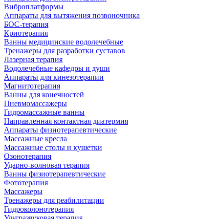
Виброплатформы
Аппараты для вытяжения позвоночника
БОС-терапия
Криотерапия
Ванны медицинские водолечебные
Тренажеры для разработки суставов
Лазерная терапия
Водолечебные кафедры и души
Аппараты для кинезотерапии
Магнитотерапия
Ванны для конечностей
Пневмомассажеры
Гидромассажные ванны
Направленная контактная диатермия
Аппараты физиотерапевтические
Массажные кресла
Массажные столы и кушетки
Озонотерапия
Ударно-волновая терапия
Ванны физиотерапевтические
Фототерапия
Массажеры
Тренажеры для реабилитации
Гидроколонотерапия
Ультразвуковая терапия