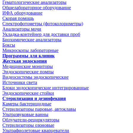
Гематологические анализаторы
Общелабораторное оборудование
ИФА оборудование
Скорая помощь
Спектрофотометры (фотоколориметры)
Анализаторы мочи
Укладка-контейнер для доставки проб
Биохимические анализаторы
Боксы
Микроскопы лабораторные
Программы для клиник
Жесткая эндоскопия
Медицинские мониторы
Эндоскопические помпы
Видеосистемы эндоскопические
Источники света
Блоки эндоскопические интегрированные
Эндоскопические стойки
Стерилизация и дезинфекция
Камеры бактерицидные
Стерилизаторы паровые, автоклавы
Ультразвуковые ванны
Облучатели-рециркуляторы
Стерилизаторы озоновые
Ультрафиолетовые кварцеватели