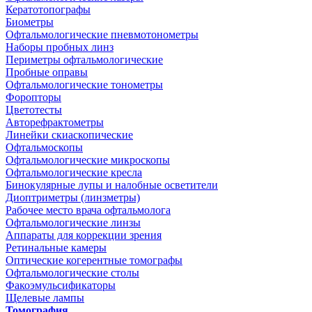
Кератотопографы
Биометры
Офтальмологические пневмотонометры
Наборы пробных линз
Периметры офтальмологические
Пробные оправы
Офтальмологические тонометры
Форопторы
Цветотесты
Авторефрактометры
Линейки скиаскопические
Офтальмоскопы
Офтальмологические микроскопы
Офтальмологические кресла
Бинокулярные лупы и налобные осветители
Диоптриметры (линзметры)
Рабочее место врача офтальмолога
Офтальмологические линзы
Аппараты для коррекции зрения
Ретинальные камеры
Оптические когерентные томографы
Офтальмологические столы
Факоэмульсификаторы
Щелевые лампы
Томография