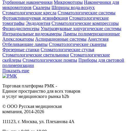
Турбинные наконечники
Микромоторы
Наконечники для
микромоторов
Скалеры
Шприцы вода-воздух
Стоматологические кресла
Стоматологические системы
Фотоактивируемая дезинфекция
Стоматологические
томографы
Эндодонтия
Стоматологические компрессоры
Физиодиспенсеры
Ультразвуковые хирургические системы
Интраоральные видеокамеры
Лампы полимеризационные
Апекслокаторы
Аспирационные системы
Анестезия
Отбеливающие лампы
Стоматологические сканеры
Фрезерные станки
Стоматологические стулья
Стоматологические светильники
Стоматологические
скейлеры
Стоматологические помпы
Приборы для световой
полимеризации
Показать еще
Торговая платформа РМК -
Единое пространство для всех товаров
и услуг медицинского рынка b2b
©
ООО Русская медицинская
компания
, 2014-2026
111123
,
г. Москва
,
ул. Плеханова 4А