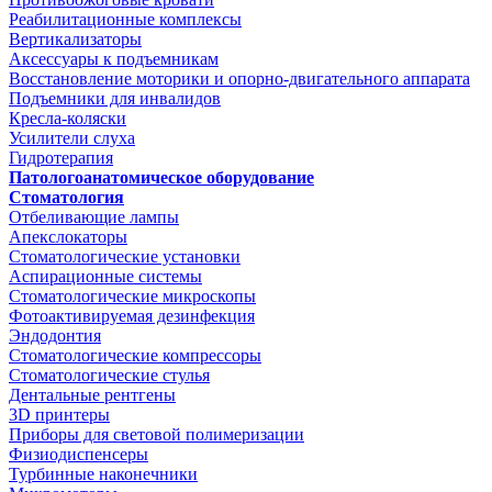
Реабилитационные комплексы
Вертикализаторы
Аксессуары к подъемникам
Восстановление моторики и опорно-двигательного аппарата
Подъемники для инвалидов
Кресла-коляски
Усилители слуха
Гидротерапия
Патологоанатомическое оборудование
Стоматология
Отбеливающие лампы
Апекслокаторы
Стоматологические установки
Аспирационные системы
Стоматологические микроскопы
Фотоактивируемая дезинфекция
Эндодонтия
Стоматологические компрессоры
Стоматологические стулья
Дентальные рентгены
3D принтеры
Приборы для световой полимеризации
Физиодиспенсеры
Турбинные наконечники