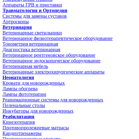
Аппараты ГРВ и приставки
Травматология и Ортопедия
Системы для замены суставов
Артроскопы
Ветеринария
Ветеринарные светильники
Ветеринарное физиотерапевтическое оборудование
Тонометрия ветеринарная
Диагностика ветеринарная
Ветеринарное рентгеновское оборудование
Ветеринарное эндоскопическое оборудование
Ветеринарная мебель
Ветеринарные электрохирургические аппараты
Неонатология
Кровати для новорожденных
Лампы обогрева
Лампы фототерапии
Реанимационные системы для новорожденных
Пеленальные столы
Инкубаторы для новорожденных
Реабилитация
Кинезотерапия
Противопролежневые матрасы
Кардиотренажеры
Противоожоговые кровати