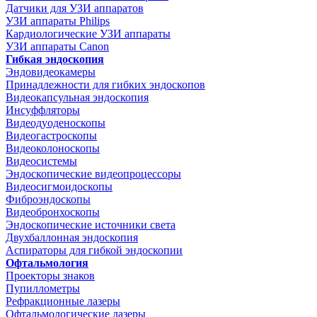
Датчики для УЗИ аппаратов
УЗИ аппараты Philips
Кардиологические УЗИ аппараты
УЗИ аппараты Canon
Гибкая эндоскопия
Эндовидеокамеры
Принадлежности для гибких эндоскопов
Видеокапсульная эндоскопия
Инсуффляторы
Видеодуоденоскопы
Видеогастроскопы
Видеоколоноскопы
Видеосистемы
Эндоскопические видеопроцессоры
Видеосигмоидоскопы
Фиброэндоскопы
Видеобронхоскопы
Эндоскопические источники света
Двухбаллонная эндоскопия
Аспираторы для гибкой эндоскопии
Офтальмология
Проекторы знаков
Пупиллометры
Рефракционные лазеры
Офтальмологические лазеры