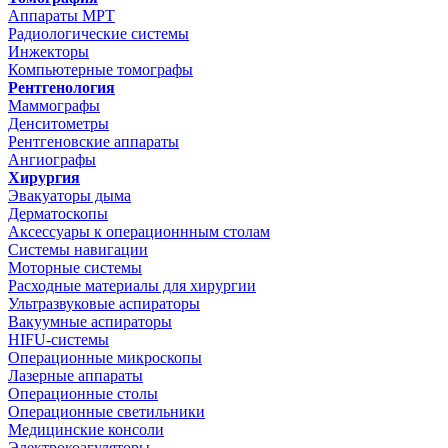
Аппараты МРТ
Радиологические системы
Инжекторы
Компьютерные томографы
Рентгенология
Маммографы
Денситометры
Рентгеновские аппараты
Ангиографы
Хирургия
Эвакуаторы дыма
Дерматоскопы
Аксессуары к операционнным столам
Системы навигации
Моторные системы
Расходные материалы для хирургии
Ультразвуковые аспираторы
Вакуумные аспираторы
HIFU-системы
Операционные микроскопы
Лазерные аппараты
Операционные столы
Операционные светильники
Медицинские консоли
Электрокоагуляторы