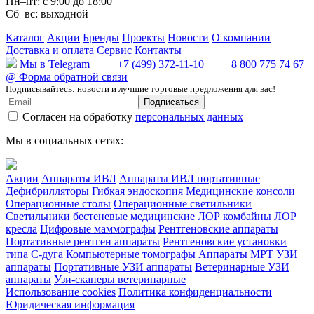
Пн–пт: с 9:00 до 18:00
Сб–вс: выходной
Каталог
Акции
Бренды
Проекты
Новости
О компании
Доставка и оплата
Сервис
Контакты
Мы в Telegram
+7 (499) 372-11-10
8 800 775 74 67
@
Форма обратной связи
Подписывайтесь: новости и лучшие торговые предложения для вас!
Подписаться
Согласен на обработку
персональных данных
Мы в социальных сетях:
Акции
Аппараты ИВЛ
Аппараты ИВЛ портативные
Дефибрилляторы
Гибкая эндоскопия
Медицинские консоли
Операционные столы
Операционные светильники
Светильники бестеневые медицинские
ЛОР комбайны
ЛОР
кресла
Цифровые маммографы
Рентгеновские аппараты
Портативные рентген аппараты
Рентгеновские установки
типа С-дуга
Компьютерные томографы
Аппараты МРТ
УЗИ
аппараты
Портативные УЗИ аппараты
Ветеринарные УЗИ
аппараты
Узи-сканеры ветеринарные
Использование cookies
Политика конфиденциальности
Юридическая информация