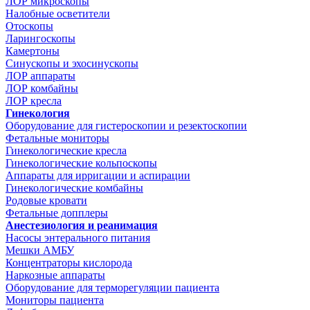
ЛОР микроскопы
Налобные осветители
Отоскопы
Ларингоскопы
Камертоны
Синускопы и эхосинускопы
ЛОР аппараты
ЛОР комбайны
ЛОР кресла
Гинекология
Оборудование для гистероскопии и резектоскопии
Фетальные мониторы
Гинекологические кресла
Гинекологические кольпоскопы
Аппараты для ирригации и аспирации
Гинекологические комбайны
Родовые кровати
Фетальные допплеры
Анестезиология и реанимация
Насосы энтерального питания
Мешки АМБУ
Концентраторы кислорода
Наркозные аппараты
Оборудование для терморегуляции пациента
Мониторы пациента