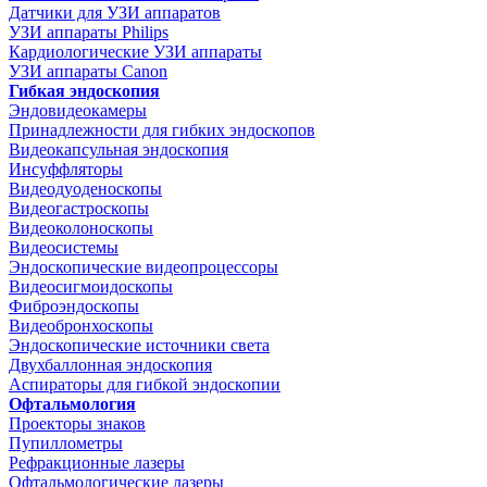
Датчики для УЗИ аппаратов
УЗИ аппараты Philips
Кардиологические УЗИ аппараты
УЗИ аппараты Canon
Гибкая эндоскопия
Эндовидеокамеры
Принадлежности для гибких эндоскопов
Видеокапсульная эндоскопия
Инсуффляторы
Видеодуоденоскопы
Видеогастроскопы
Видеоколоноскопы
Видеосистемы
Эндоскопические видеопроцессоры
Видеосигмоидоскопы
Фиброэндоскопы
Видеобронхоскопы
Эндоскопические источники света
Двухбаллонная эндоскопия
Аспираторы для гибкой эндоскопии
Офтальмология
Проекторы знаков
Пупиллометры
Рефракционные лазеры
Офтальмологические лазеры