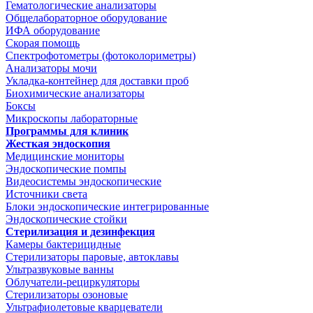
Гематологические анализаторы
Общелабораторное оборудование
ИФА оборудование
Скорая помощь
Спектрофотометры (фотоколориметры)
Анализаторы мочи
Укладка-контейнер для доставки проб
Биохимические анализаторы
Боксы
Микроскопы лабораторные
Программы для клиник
Жесткая эндоскопия
Медицинские мониторы
Эндоскопические помпы
Видеосистемы эндоскопические
Источники света
Блоки эндоскопические интегрированные
Эндоскопические стойки
Стерилизация и дезинфекция
Камеры бактерицидные
Стерилизаторы паровые, автоклавы
Ультразвуковые ванны
Облучатели-рециркуляторы
Стерилизаторы озоновые
Ультрафиолетовые кварцеватели