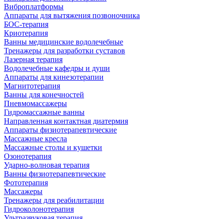
Виброплатформы
Аппараты для вытяжения позвоночника
БОС-терапия
Криотерапия
Ванны медицинские водолечебные
Тренажеры для разработки суставов
Лазерная терапия
Водолечебные кафедры и души
Аппараты для кинезотерапии
Магнитотерапия
Ванны для конечностей
Пневмомассажеры
Гидромассажные ванны
Направленная контактная диатермия
Аппараты физиотерапевтические
Массажные кресла
Массажные столы и кушетки
Озонотерапия
Ударно-волновая терапия
Ванны физиотерапевтические
Фототерапия
Массажеры
Тренажеры для реабилитации
Гидроколонотерапия
Ультразвуковая терапия