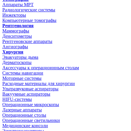
Аппараты МРТ
Радиологические системы
Инжекторы
Компьютерные томографы
Рентгенология
Маммографы
Денситометры
Рентгеновские аппараты
Ангиографы
Хирургия
Эвакуаторы дыма
Дерматоскопы
Аксессуары к операционнным столам
Системы навигации
Моторные системы
Расходные материалы для хирургии
Ультразвуковые аспираторы
Вакуумные аспираторы
HIFU-системы
Операционные микроскопы
Лазерные аппараты
Операционные столы
Операционные светильники
Медицинские консоли
Электрокоагуляторы