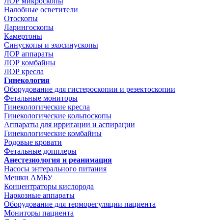
ЛОР микроскопы
Налобные осветители
Отоскопы
Ларингоскопы
Камертоны
Синускопы и эхосинускопы
ЛОР аппараты
ЛОР комбайны
ЛОР кресла
Гинекология
Оборудование для гистероскопии и резектоскопии
Фетальные мониторы
Гинекологические кресла
Гинекологические кольпоскопы
Аппараты для ирригации и аспирации
Гинекологические комбайны
Родовые кровати
Фетальные допплеры
Анестезиология и реанимация
Насосы энтерального питания
Мешки АМБУ
Концентраторы кислорода
Наркозные аппараты
Оборудование для терморегуляции пациента
Мониторы пациента