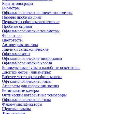
Кератотопографы
Биометры
Офтальмологические пневмотонометры
Наборы пробных линз
Периметры офтальмологические
Пробные оправы
Офтальмологические тонометры
Форопторы
Цветотесты
Авторефрактометры
Линейки скиаскопические
Офтальмоскопы
Офтальмологические микроскопы
Офтальмологические кресла
Бинокулярные лупы и налобные осветители
Диоптриметры (линзметры)
Рабочее место врача офтальмолога
Офтальмологические линзы
Аппараты для коррекции зрения
Ретинальные камеры
Оптические когерентные томографы
Офтальмологические столы
Факоэмульсификаторы
Щелевые лампы
Томография