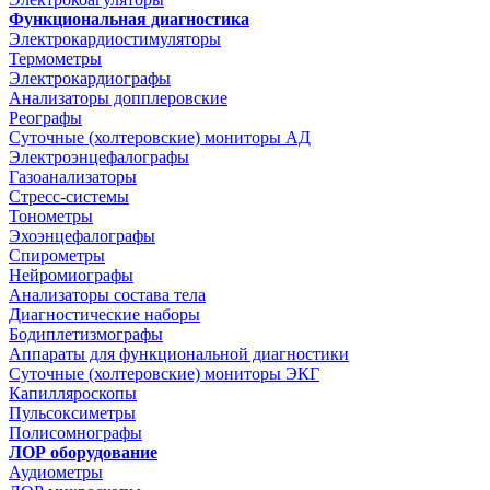
Функциональная диагностика
Электрокардиостимуляторы
Термометры
Электрокардиографы
Анализаторы допплеровские
Реографы
Суточные (холтеровские) мониторы АД
Электроэнцефалографы
Газоанализаторы
Стресс-системы
Тонометры
Эхоэнцефалографы
Спирометры
Нейромиографы
Анализаторы состава тела
Диагностические наборы
Бодиплетизмографы
Аппараты для функциональной диагностики
Суточные (холтеровские) мониторы ЭКГ
Капилляроскопы
Пульсоксиметры
Полисомнографы
ЛОР оборудование
Аудиометры