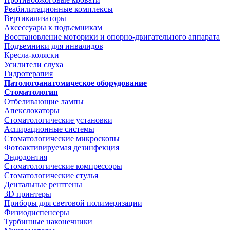
Реабилитационные комплексы
Вертикализаторы
Аксессуары к подъемникам
Восстановление моторики и опорно-двигательного аппарата
Подъемники для инвалидов
Кресла-коляски
Усилители слуха
Гидротерапия
Патологоанатомическое оборудование
Стоматология
Отбеливающие лампы
Апекслокаторы
Стоматологические установки
Аспирационные системы
Стоматологические микроскопы
Фотоактивируемая дезинфекция
Эндодонтия
Стоматологические компрессоры
Стоматологические стулья
Дентальные рентгены
3D принтеры
Приборы для световой полимеризации
Физиодиспенсеры
Турбинные наконечники