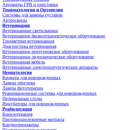
Аппараты ГРВ и приставки
Травматология и Ортопедия
Системы для замены суставов
Артроскопы
Ветеринария
Ветеринарные светильники
Ветеринарное физиотерапевтическое оборудование
Тонометрия ветеринарная
Диагностика ветеринарная
Ветеринарное рентгеновское оборудование
Ветеринарное эндоскопическое оборудование
Ветеринарная мебель
Ветеринарные электрохирургические аппараты
Неонатология
Кровати для новорожденных
Лампы обогрева
Лампы фототерапии
Реанимационные системы для новорожденных
Пеленальные столы
Инкубаторы для новорожденных
Реабилитация
Кинезотерапия
Противопролежневые матрасы
Кардиотренажеры
Противоожоговые кровати