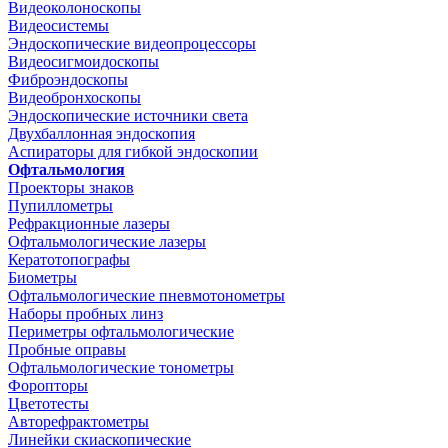
Видеоколоноскопы
Видеосистемы
Эндоскопические видеопроцессоры
Видеосигмоидоскопы
Фиброэндоскопы
Видеобронхоскопы
Эндоскопические источники света
Двухбаллонная эндоскопия
Аспираторы для гибкой эндоскопии
Офтальмология
Проекторы знаков
Пупиллометры
Рефракционные лазеры
Офтальмологические лазеры
Кератотопографы
Биометры
Офтальмологические пневмотонометры
Наборы пробных линз
Периметры офтальмологические
Пробные оправы
Офтальмологические тонометры
Форопторы
Цветотесты
Авторефрактометры
Линейки скиаскопические