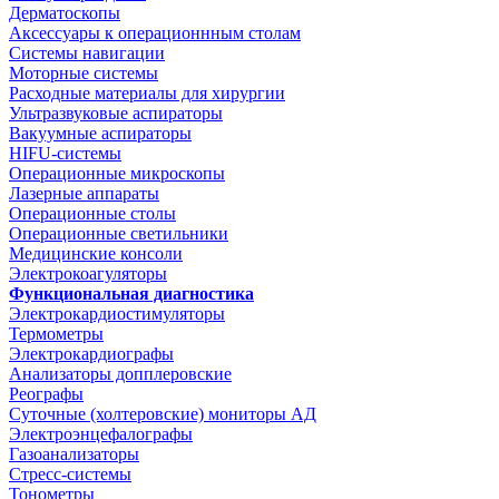
Дерматоскопы
Аксессуары к операционнным столам
Системы навигации
Моторные системы
Расходные материалы для хирургии
Ультразвуковые аспираторы
Вакуумные аспираторы
HIFU-системы
Операционные микроскопы
Лазерные аппараты
Операционные столы
Операционные светильники
Медицинские консоли
Электрокоагуляторы
Функциональная диагностика
Электрокардиостимуляторы
Термометры
Электрокардиографы
Анализаторы допплеровские
Реографы
Суточные (холтеровские) мониторы АД
Электроэнцефалографы
Газоанализаторы
Стресс-системы
Тонометры