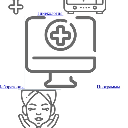
Гинекология
Лаборатория
Программы