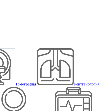
Томография
Рентгенология