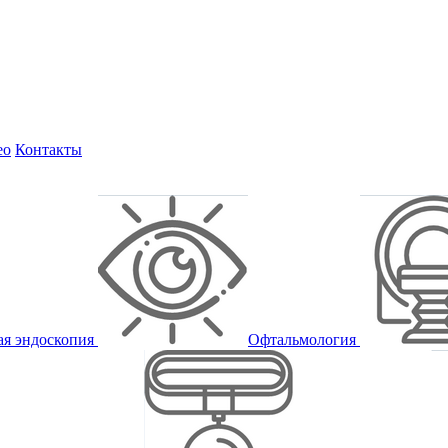
ео
Контакты
ая эндоскопия
Офтальмология