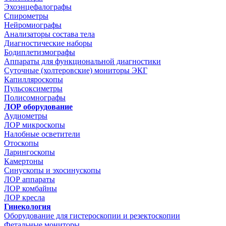
Эхоэнцефалографы
Спирометры
Нейромиографы
Анализаторы состава тела
Диагностические наборы
Бодиплетизмографы
Аппараты для функциональной диагностики
Суточные (холтеровские) мониторы ЭКГ
Капилляроскопы
Пульсоксиметры
Полисомнографы
ЛОР оборудование
Аудиометры
ЛОР микроскопы
Налобные осветители
Отоскопы
Ларингоскопы
Камертоны
Синускопы и эхосинускопы
ЛОР аппараты
ЛОР комбайны
ЛОР кресла
Гинекология
Оборудование для гистероскопии и резектоскопии
Фетальные мониторы