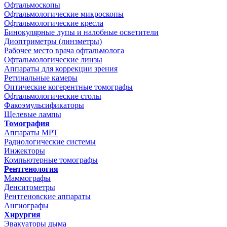
Офтальмоскопы
Офтальмологические микроскопы
Офтальмологические кресла
Бинокулярные лупы и налобные осветители
Диоптриметры (линзметры)
Рабочее место врача офтальмолога
Офтальмологические линзы
Аппараты для коррекции зрения
Ретинальные камеры
Оптические когерентные томографы
Офтальмологические столы
Факоэмульсификаторы
Щелевые лампы
Томография
Аппараты МРТ
Радиологические системы
Инжекторы
Компьютерные томографы
Рентгенология
Маммографы
Денситометры
Рентгеновские аппараты
Ангиографы
Хирургия
Эвакуаторы дыма