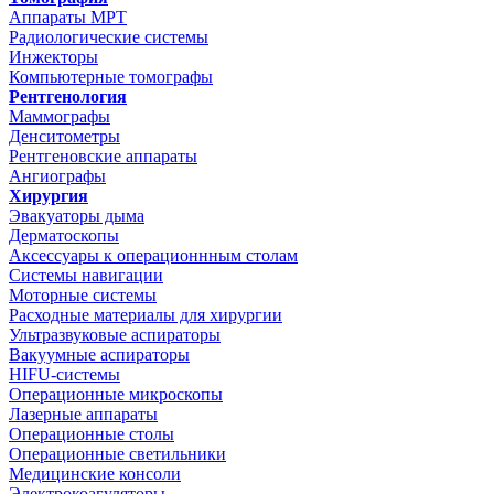
Аппараты МРТ
Радиологические системы
Инжекторы
Компьютерные томографы
Рентгенология
Маммографы
Денситометры
Рентгеновские аппараты
Ангиографы
Хирургия
Эвакуаторы дыма
Дерматоскопы
Аксессуары к операционнным столам
Системы навигации
Моторные системы
Расходные материалы для хирургии
Ультразвуковые аспираторы
Вакуумные аспираторы
HIFU-системы
Операционные микроскопы
Лазерные аппараты
Операционные столы
Операционные светильники
Медицинские консоли
Электрокоагуляторы