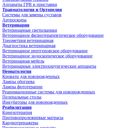
Аппараты ГРВ и приставки
Травматология и Ортопедия
Системы для замены суставов
Артроскопы
Ветеринария
Ветеринарные светильники
Ветеринарное физиотерапевтическое оборудование
Тонометрия ветеринарная
Диагностика ветеринарная
Ветеринарное рентгеновское оборудование
Ветеринарное эндоскопическое оборудование
Ветеринарная мебель
Ветеринарные электрохирургические аппараты
Неонатология
Кровати для новорожденных
Лампы обогрева
Лампы фототерапии
Реанимационные системы для новорожденных
Пеленальные столы
Инкубаторы для новорожденных
Реабилитация
Кинезотерапия
Противопролежневые матрасы
Кардиотренажеры
Противоожоговые кровати