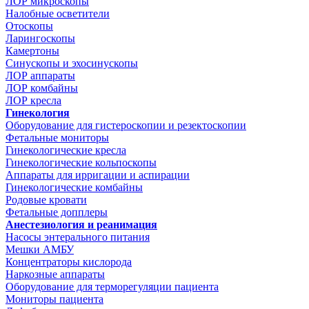
ЛОР микроскопы
Налобные осветители
Отоскопы
Ларингоскопы
Камертоны
Синускопы и эхосинускопы
ЛОР аппараты
ЛОР комбайны
ЛОР кресла
Гинекология
Оборудование для гистероскопии и резектоскопии
Фетальные мониторы
Гинекологические кресла
Гинекологические кольпоскопы
Аппараты для ирригации и аспирации
Гинекологические комбайны
Родовые кровати
Фетальные допплеры
Анестезиология и реанимация
Насосы энтерального питания
Мешки АМБУ
Концентраторы кислорода
Наркозные аппараты
Оборудование для терморегуляции пациента
Мониторы пациента