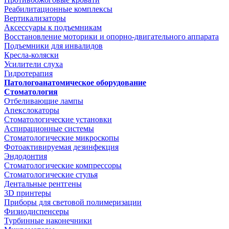
Реабилитационные комплексы
Вертикализаторы
Аксессуары к подъемникам
Восстановление моторики и опорно-двигательного аппарата
Подъемники для инвалидов
Кресла-коляски
Усилители слуха
Гидротерапия
Патологоанатомическое оборудование
Стоматология
Отбеливающие лампы
Апекслокаторы
Стоматологические установки
Аспирационные системы
Стоматологические микроскопы
Фотоактивируемая дезинфекция
Эндодонтия
Стоматологические компрессоры
Стоматологические стулья
Дентальные рентгены
3D принтеры
Приборы для световой полимеризации
Физиодиспенсеры
Турбинные наконечники