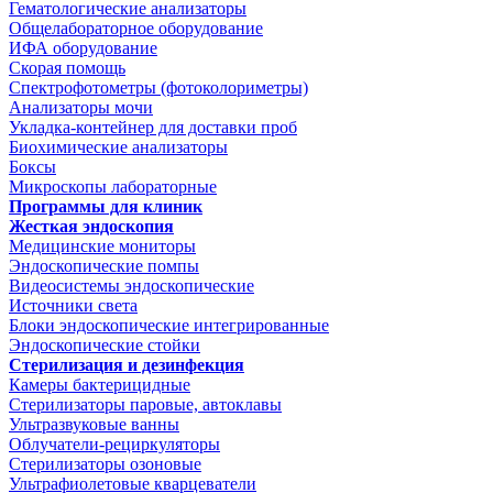
Гематологические анализаторы
Общелабораторное оборудование
ИФА оборудование
Скорая помощь
Спектрофотометры (фотоколориметры)
Анализаторы мочи
Укладка-контейнер для доставки проб
Биохимические анализаторы
Боксы
Микроскопы лабораторные
Программы для клиник
Жесткая эндоскопия
Медицинские мониторы
Эндоскопические помпы
Видеосистемы эндоскопические
Источники света
Блоки эндоскопические интегрированные
Эндоскопические стойки
Стерилизация и дезинфекция
Камеры бактерицидные
Стерилизаторы паровые, автоклавы
Ультразвуковые ванны
Облучатели-рециркуляторы
Стерилизаторы озоновые
Ультрафиолетовые кварцеватели