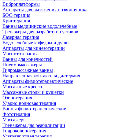
Виброплатформы
Аппараты для вытяжения позвоночника
БОС-терапия
Криотерапия
Ванны медицинские водолечебные
Тренажеры для разработки суставов
Лазерная терапия
Водолечебные кафедры и души
Аппараты для кинезотерапии
Магнитотерапия
Ванны для конечностей
Пневмомассажеры
Гидромассажные ванны
Направленная контактная диатермия
Аппараты физиотерапевтические
Массажные кресла
Массажные столы и кушетки
Озонотерапия
Ударно-волновая терапия
Ванны физиотерапевтические
Фототерапия
Массажеры
Тренажеры для реабилитации
Гидроколонотерапия
Ультразвуковая терапия