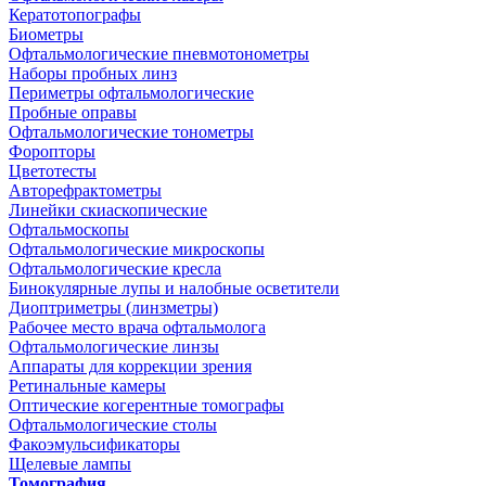
Кератотопографы
Биометры
Офтальмологические пневмотонометры
Наборы пробных линз
Периметры офтальмологические
Пробные оправы
Офтальмологические тонометры
Форопторы
Цветотесты
Авторефрактометры
Линейки скиаскопические
Офтальмоскопы
Офтальмологические микроскопы
Офтальмологические кресла
Бинокулярные лупы и налобные осветители
Диоптриметры (линзметры)
Рабочее место врача офтальмолога
Офтальмологические линзы
Аппараты для коррекции зрения
Ретинальные камеры
Оптические когерентные томографы
Офтальмологические столы
Факоэмульсификаторы
Щелевые лампы
Томография