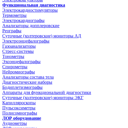
Функциональная диагностика
Электрокардиостимуляторы
Термометры
Электрокардиографы
Анализаторы допплеровские
Реографы
Суточные (холтеровские) мониторы АД
Электроэнцефалографы
Газоанализаторы
Стресс-системы
Тонометры
Эхоэнцефалографы
Спирометры
Нейромиографы
Анализаторы состава тела
Диагностические наборы
Бодиплетизмографы
Аппараты для функциональной диагностики
Суточные (холтеровские) мониторы ЭКГ
Капилляроскопы
Пульсоксиметры
Полисомнографы
ЛОР оборудование
Аудиометры