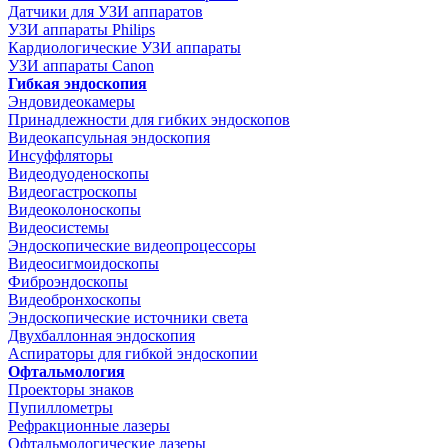
Датчики для УЗИ аппаратов
УЗИ аппараты Philips
Кардиологические УЗИ аппараты
УЗИ аппараты Canon
Гибкая эндоскопия
Эндовидеокамеры
Принадлежности для гибких эндоскопов
Видеокапсульная эндоскопия
Инсуффляторы
Видеодуоденоскопы
Видеогастроскопы
Видеоколоноскопы
Видеосистемы
Эндоскопические видеопроцессоры
Видеосигмоидоскопы
Фиброэндоскопы
Видеобронхоскопы
Эндоскопические источники света
Двухбаллонная эндоскопия
Аспираторы для гибкой эндоскопии
Офтальмология
Проекторы знаков
Пупиллометры
Рефракционные лазеры
Офтальмологические лазеры