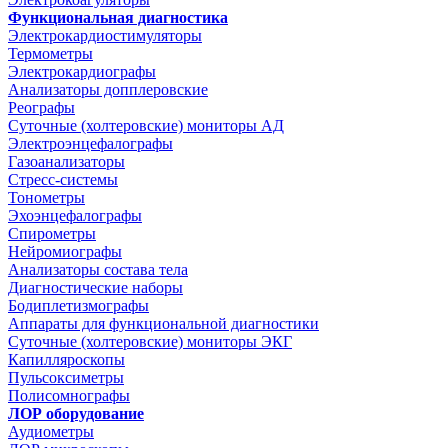
Функциональная диагностика
Электрокардиостимуляторы
Термометры
Электрокардиографы
Анализаторы допплеровские
Реографы
Суточные (холтеровские) мониторы АД
Электроэнцефалографы
Газоанализаторы
Стресс-системы
Тонометры
Эхоэнцефалографы
Спирометры
Нейромиографы
Анализаторы состава тела
Диагностические наборы
Бодиплетизмографы
Аппараты для функциональной диагностики
Суточные (холтеровские) мониторы ЭКГ
Капилляроскопы
Пульсоксиметры
Полисомнографы
ЛОР оборудование
Аудиометры