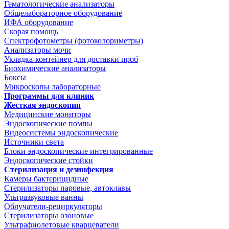
Гематологические анализаторы
Общелабораторное оборудование
ИФА оборудование
Скорая помощь
Спектрофотометры (фотоколориметры)
Анализаторы мочи
Укладка-контейнер для доставки проб
Биохимические анализаторы
Боксы
Микроскопы лабораторные
Программы для клиник
Жесткая эндоскопия
Медицинские мониторы
Эндоскопические помпы
Видеосистемы эндоскопические
Источники света
Блоки эндоскопические интегрированные
Эндоскопические стойки
Стерилизация и дезинфекция
Камеры бактерицидные
Стерилизаторы паровые, автоклавы
Ультразвуковые ванны
Облучатели-рециркуляторы
Стерилизаторы озоновые
Ультрафиолетовые кварцеватели