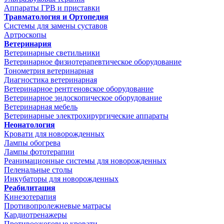
Аппараты ГРВ и приставки
Травматология и Ортопедия
Системы для замены суставов
Артроскопы
Ветеринария
Ветеринарные светильники
Ветеринарное физиотерапевтическое оборудование
Тонометрия ветеринарная
Диагностика ветеринарная
Ветеринарное рентгеновское оборудование
Ветеринарное эндоскопическое оборудование
Ветеринарная мебель
Ветеринарные электрохирургические аппараты
Неонатология
Кровати для новорожденных
Лампы обогрева
Лампы фототерапии
Реанимационные системы для новорожденных
Пеленальные столы
Инкубаторы для новорожденных
Реабилитация
Кинезотерапия
Противопролежневые матрасы
Кардиотренажеры
Противоожоговые кровати