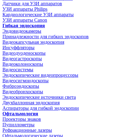
Датчики для УЗИ аппаратов
УЗИ аппараты Philips
Кардиологические УЗИ аппараты
УЗИ аппараты Canon
Гибкая эндоскопия
Эндовидеокамеры
Принадлежности для гибких эндоскопов
Видеокапсульная эндоскопия
Инсуффляторы
Видеодуоденоскопы
Видеогастроскопы
Видеоколоноскопы
Видеосистемы
Эндоскопические видеопроцессоры
Видеосигмоидоскопы
Фиброэндоскопы
Видеобронхоскопы
Эндоскопические источники света
Двухбаллонная эндоскопия
Аспираторы для гибкой эндоскопии
Офтальмология
Проекторы знаков
Пупиллометры
Рефракционные лазеры
Офтальмологические лазеры