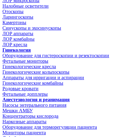
ЛОР микроскопы
Налобные осветители
Отоскопы
Ларингоскопы
Камертоны
Синускопы и эхосинускопы
ЛОР аппараты
ЛОР комбайны
ЛОР кресла
Гинекология
Оборудование для гистероскопии и резектоскопии
Фетальные мониторы
Гинекологические кресла
Гинекологические кольпоскопы
Аппараты для ирригации и аспирации
Гинекологические комбайны
Родовые кровати
Фетальные допплеры
Анестезиология и реанимация
Насосы энтерального питания
Мешки АМБУ
Концентраторы кислорода
Наркозные аппараты
Оборудование для терморегуляции пациента
Мониторы пациента