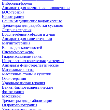
Виброплатформы
Аппараты для вытяжения позвоночника
БОС-терапия
Криотерапия
Ванны медицинские водолечебные
Тренажеры для разработки суставов
Лазерная терапия
Водолечебные кафедры и души
Аппараты для кинезотерапии
Магнитотерапия
Ванны для конечностей
Пневмомассажеры
Гидромассажные ванны
Направленная контактная диатермия
Аппараты физиотерапевтические
Массажные кресла
Массажные столы и кушетки
Озонотерапия
Ударно-волновая терапия
Ванны физиотерапевтические
Фототерапия
Массажеры
Тренажеры для реабилитации
Гидроколонотерапия
Ультразвуковая терапия