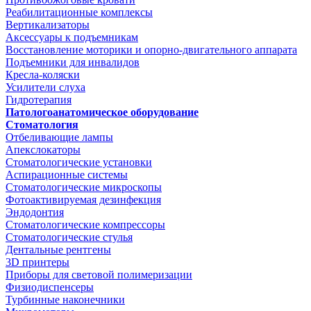
Реабилитационные комплексы
Вертикализаторы
Аксессуары к подъемникам
Восстановление моторики и опорно-двигательного аппарата
Подъемники для инвалидов
Кресла-коляски
Усилители слуха
Гидротерапия
Патологоанатомическое оборудование
Стоматология
Отбеливающие лампы
Апекслокаторы
Стоматологические установки
Аспирационные системы
Стоматологические микроскопы
Фотоактивируемая дезинфекция
Эндодонтия
Стоматологические компрессоры
Стоматологические стулья
Дентальные рентгены
3D принтеры
Приборы для световой полимеризации
Физиодиспенсеры
Турбинные наконечники