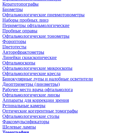
Кератотопографы
Биометры
Офтальмологические пневмотонометры
Наборы пробных линз
Периметры офтальмологические
Пробные оправы
Офтальмологические тонометры
Форопторы
Цветотесты
Авторефрактометры
Линейки скиаскопические
Офтальмоскопы
Офтальмологические микроскопы
Офтальмологические кресла
Бинокулярные лупы и налобные осветители
Диоптриметры (линзметры)
Рабочее место врача офтальмолога
Офтальмологические линзы
Аппараты для коррекции зрения
Ретинальные камеры
Оптические когерентные томографы
Офтальмологические столы
Факоэмульсификаторы
Щелевые лампы
Томография