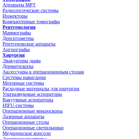
Аппараты МРТ
Радиологические системы
Инжекторы
Компьютерные томографы
Рентгенология
Маммографы
Денситометры
Рентгеновские аппараты
Ангиографы
Хирургия
Эвакуаторы дыма
Дерматоскопы
Аксессуары к операционнным столам
Системы навигации
Моторные системы
Расходные материалы для хирургии
Ультразвуковые аспираторы
Вакуумные аспираторы
HIFU-системы
Операционные микроскопы
Лазерные аппараты
Операционные столы
Операционные светильники
Медицинские консоли
Электрокоагуляторы