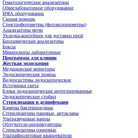
Гематологические анализаторы
Общелабораторное оборудование
ИФА оборудование
Скорая помощь
Спектрофотометры (фотоколориметры)
Анализаторы мочи
Укладка-контейнер для доставки проб
Биохимические анализаторы
Боксы
Микроскопы лабораторные
Программы для клиник
Жесткая эндоскопия
Медицинские мониторы
Эндоскопические помпы
Видеосистемы эндоскопические
Источники света
Блоки эндоскопические интегрированные
Эндоскопические стойки
Стерилизация и дезинфекция
Камеры бактерицидные
Стерилизаторы паровые, автоклавы
Ультразвуковые ванны
Облучатели-рециркуляторы
Стерилизаторы озоновые
Ультрафиолетовые кварцеватели