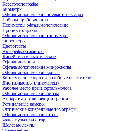
Кератотопографы
Биометры
Офтальмологические пневмотонометры
Наборы пробных линз
Периметры офтальмологические
Пробные оправы
Офтальмологические тонометры
Форопторы
Цветотесты
Авторефрактометры
Линейки скиаскопические
Офтальмоскопы
Офтальмологические микроскопы
Офтальмологические кресла
Бинокулярные лупы и налобные осветители
Диоптриметры (линзметры)
Рабочее место врача офтальмолога
Офтальмологические линзы
Аппараты для коррекции зрения
Ретинальные камеры
Оптические когерентные томографы
Офтальмологические столы
Факоэмульсификаторы
Щелевые лампы
Томография