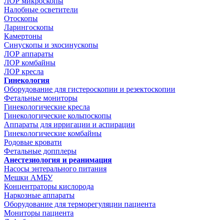
ЛОР микроскопы
Налобные осветители
Отоскопы
Ларингоскопы
Камертоны
Синускопы и эхосинускопы
ЛОР аппараты
ЛОР комбайны
ЛОР кресла
Гинекология
Оборудование для гистероскопии и резектоскопии
Фетальные мониторы
Гинекологические кресла
Гинекологические кольпоскопы
Аппараты для ирригации и аспирации
Гинекологические комбайны
Родовые кровати
Фетальные допплеры
Анестезиология и реанимация
Насосы энтерального питания
Мешки АМБУ
Концентраторы кислорода
Наркозные аппараты
Оборудование для терморегуляции пациента
Мониторы пациента