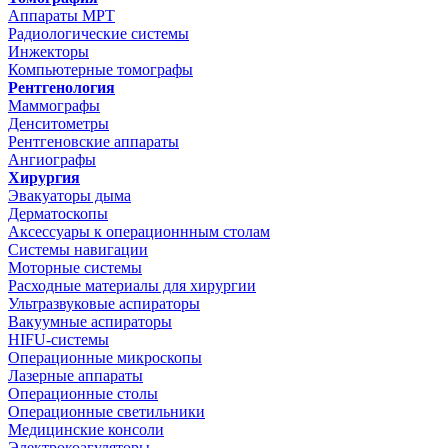
Аппараты МРТ
Радиологические системы
Инжекторы
Компьютерные томографы
Рентгенология
Маммографы
Денситометры
Рентгеновские аппараты
Ангиографы
Хирургия
Эвакуаторы дыма
Дерматоскопы
Аксессуары к операционнным столам
Системы навигации
Моторные системы
Расходные материалы для хирургии
Ультразвуковые аспираторы
Вакуумные аспираторы
HIFU-системы
Операционные микроскопы
Лазерные аппараты
Операционные столы
Операционные светильники
Медицинские консоли
Электрокоагуляторы