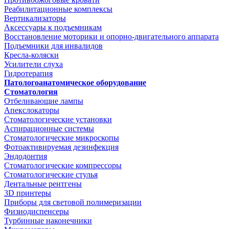
Реабилитационные комплексы
Вертикализаторы
Аксессуары к подъемникам
Восстановление моторики и опорно-двигательного аппарата
Подъемники для инвалидов
Кресла-коляски
Усилители слуха
Гидротерапия
Патологоанатомическое оборудование
Стоматология
Отбеливающие лампы
Апекслокаторы
Стоматологические установки
Аспирационные системы
Стоматологические микроскопы
Фотоактивируемая дезинфекция
Эндодонтия
Стоматологические компрессоры
Стоматологические стулья
Дентальные рентгены
3D принтеры
Приборы для световой полимеризации
Физиодиспенсеры
Турбинные наконечники