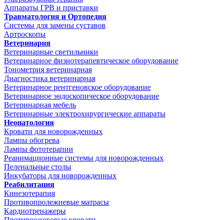
Аппараты ГРВ и приставки
Травматология и Ортопедия
Системы для замены суставов
Артроскопы
Ветеринария
Ветеринарные светильники
Ветеринарное физиотерапевтическое оборудование
Тонометрия ветеринарная
Диагностика ветеринарная
Ветеринарное рентгеновское оборудование
Ветеринарное эндоскопическое оборудование
Ветеринарная мебель
Ветеринарные электрохирургические аппараты
Неонатология
Кровати для новорожденных
Лампы обогрева
Лампы фототерапии
Реанимационные системы для новорожденных
Пеленальные столы
Инкубаторы для новорожденных
Реабилитация
Кинезотерапия
Противопролежневые матрасы
Кардиотренажеры
Противоожоговые кровати