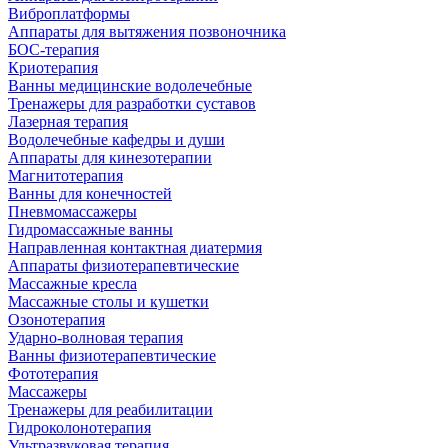
Виброплатформы
Аппараты для вытяжения позвоночника
БОС-терапия
Криотерапия
Ванны медицинские водолечебные
Тренажеры для разработки суставов
Лазерная терапия
Водолечебные кафедры и души
Аппараты для кинезотерапии
Магнитотерапия
Ванны для конечностей
Пневмомассажеры
Гидромассажные ванны
Направленная контактная диатермия
Аппараты физиотерапевтические
Массажные кресла
Массажные столы и кушетки
Озонотерапия
Ударно-волновая терапия
Ванны физиотерапевтические
Фототерапия
Массажеры
Тренажеры для реабилитации
Гидроколонотерапия
Ультразвуковая терапия