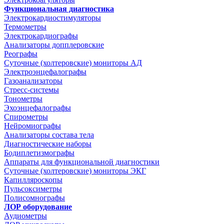
Функциональная диагностика
Электрокардиостимуляторы
Термометры
Электрокардиографы
Анализаторы допплеровские
Реографы
Суточные (холтеровские) мониторы АД
Электроэнцефалографы
Газоанализаторы
Стресс-системы
Тонометры
Эхоэнцефалографы
Спирометры
Нейромиографы
Анализаторы состава тела
Диагностические наборы
Бодиплетизмографы
Аппараты для функциональной диагностики
Суточные (холтеровские) мониторы ЭКГ
Капилляроскопы
Пульсоксиметры
Полисомнографы
ЛОР оборудование
Аудиометры