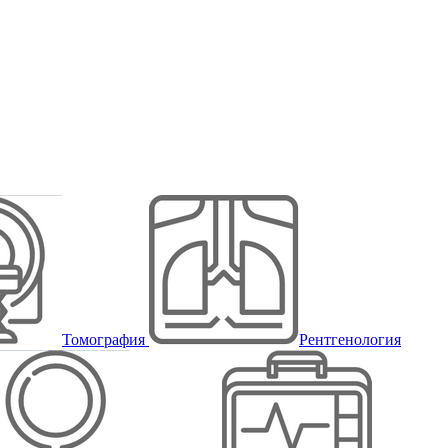
Томография
Рентгенология