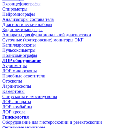
Эхоэнцефалографы
Спирометры
Нейромиографы
Анализаторы состава тела
Диагностические наборы
Бодиплетизмографы
Аппараты для функциональной диагностики
Суточные (холтеровские) мониторы ЭКГ
Капилляроскопы
Пульсоксиметры
Полисомнографы
ЛОР оборудование
Аудиометры
ЛОР микроскопы
Налобные осветители
Отоскопы
Ларингоскопы
Камертоны
Синускопы и эхосинускопы
ЛОР аппараты
ЛОР комбайны
ЛОР кресла
Гинекология
Оборудование для гистероскопии и резектоскопии
Фетальные мониторы