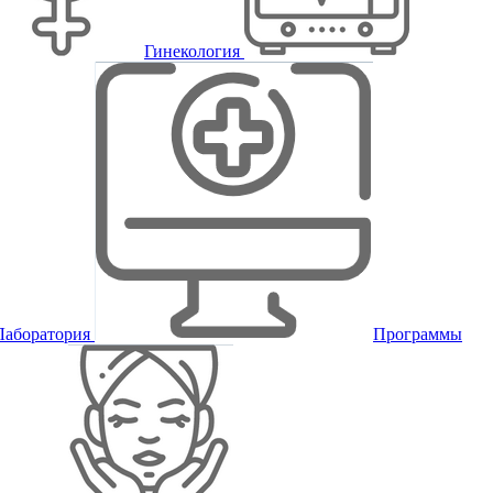
Гинекология
Лаборатория
Программы