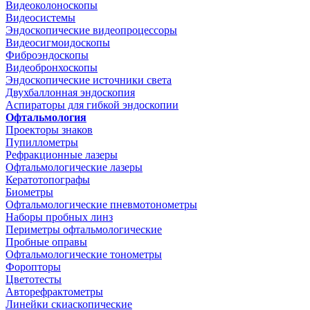
Видеоколоноскопы
Видеосистемы
Эндоскопические видеопроцессоры
Видеосигмоидоскопы
Фиброэндоскопы
Видеобронхоскопы
Эндоскопические источники света
Двухбаллонная эндоскопия
Аспираторы для гибкой эндоскопии
Офтальмология
Проекторы знаков
Пупиллометры
Рефракционные лазеры
Офтальмологические лазеры
Кератотопографы
Биометры
Офтальмологические пневмотонометры
Наборы пробных линз
Периметры офтальмологические
Пробные оправы
Офтальмологические тонометры
Форопторы
Цветотесты
Авторефрактометры
Линейки скиаскопические