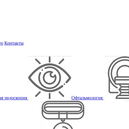
ео
Контакты
ая эндоскопия
Офтальмология