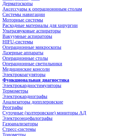
Дерматоскопы
Аксессуары к операционнным столам
Системы навигации
Моторные системы
Расходные материалы для хирургии
Ультразвуковые аспираторы
Вакуумные аспираторы
HIFU-системы
Операционные микроскопы
Лазерные аппараты
Операционные столы
Операционные светильники
Медицинские консоли
Электрокоагуляторы
Функциональная диагностика
Электрокардиостимуляторы
Термометры
Электрокардиографы
Анализаторы допплеровские
Реографы
Суточные (холтеровские) мониторы АД
Электроэнцефалографы
Газоанализаторы
Стресс-системы
Тонометры