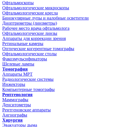
Офтальмоскопы
Офтальмологические микроскопы
Офтальмологические кресла
Бинокулярные лупы и налобные осветители
Диоптриметры (линзметры)
Рабочее место врача офтальмолога
Офтальмологические линзы
Аппараты для коррекции зрения
Ретинальные камеры
Оптические когерентные томографы
Офтальмологические столы
Факоэмульсификаторы
Щелевые лампы
Томография
Аппараты МРТ
Радиологические системы
Инжекторы
Компьютерные томографы
Рентгенология
Маммографы
Денситометры
Рентгеновские аппараты
Ангиографы
Хирургия
Эвакуаторы дыма