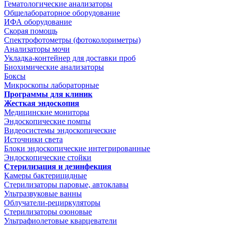
Гематологические анализаторы
Общелабораторное оборудование
ИФА оборудование
Скорая помощь
Спектрофотометры (фотоколориметры)
Анализаторы мочи
Укладка-контейнер для доставки проб
Биохимические анализаторы
Боксы
Микроскопы лабораторные
Программы для клиник
Жесткая эндоскопия
Медицинские мониторы
Эндоскопические помпы
Видеосистемы эндоскопические
Источники света
Блоки эндоскопические интегрированные
Эндоскопические стойки
Стерилизация и дезинфекция
Камеры бактерицидные
Стерилизаторы паровые, автоклавы
Ультразвуковые ванны
Облучатели-рециркуляторы
Стерилизаторы озоновые
Ультрафиолетовые кварцеватели