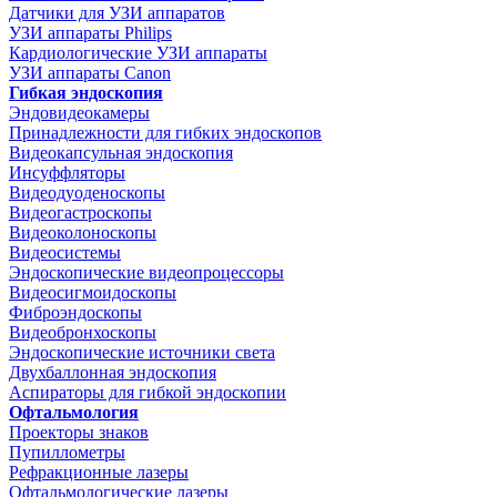
Датчики для УЗИ аппаратов
УЗИ аппараты Philips
Кардиологические УЗИ аппараты
УЗИ аппараты Canon
Гибкая эндоскопия
Эндовидеокамеры
Принадлежности для гибких эндоскопов
Видеокапсульная эндоскопия
Инсуффляторы
Видеодуоденоскопы
Видеогастроскопы
Видеоколоноскопы
Видеосистемы
Эндоскопические видеопроцессоры
Видеосигмоидоскопы
Фиброэндоскопы
Видеобронхоскопы
Эндоскопические источники света
Двухбаллонная эндоскопия
Аспираторы для гибкой эндоскопии
Офтальмология
Проекторы знаков
Пупиллометры
Рефракционные лазеры
Офтальмологические лазеры