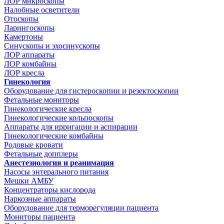
ЛОР микроскопы
Налобные осветители
Отоскопы
Ларингоскопы
Камертоны
Синускопы и эхосинускопы
ЛОР аппараты
ЛОР комбайны
ЛОР кресла
Гинекология
Оборудование для гистероскопии и резектоскопии
Фетальные мониторы
Гинекологические кресла
Гинекологические кольпоскопы
Аппараты для ирригации и аспирации
Гинекологические комбайны
Родовые кровати
Фетальные допплеры
Анестезиология и реанимация
Насосы энтерального питания
Мешки АМБУ
Концентраторы кислорода
Наркозные аппараты
Оборудование для терморегуляции пациента
Мониторы пациента