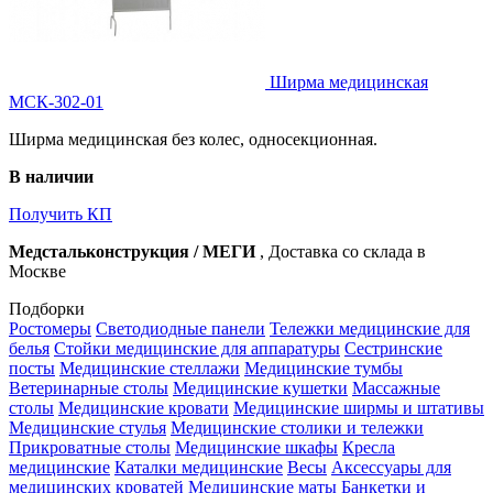
Ширма медицинская
МСК-302-01
Ширма медицинская без колес, односекционная.
В наличии
Получить КП
Медстальконструкция / МЕГИ
, Доставка со склада в
Москве
Подборки
Ростомеры
Светодиодные панели
Тележки медицинские для
белья
Стойки медицинские для аппаратуры
Сестринские
посты
Медицинские стеллажи
Медицинские тумбы
Ветеринарные столы
Медицинские кушетки
Массажные
столы
Медицинские кровати
Медицинские ширмы и штативы
Медицинские стулья
Медицинские столики и тележки
Прикроватные столы
Медицинские шкафы
Кресла
медицинские
Каталки медицинские
Весы
Аксессуары для
медицинских кроватей
Медицинские маты
Банкетки и