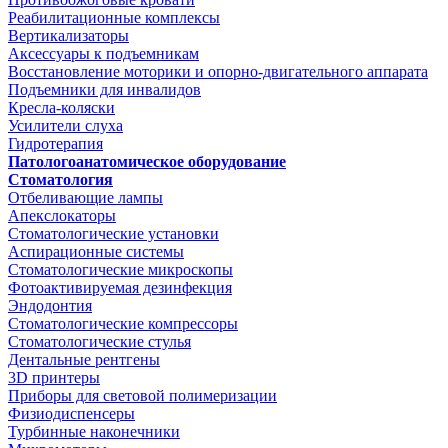
Реабилитационные комплексы
Вертикализаторы
Аксессуары к подъемникам
Восстановление моторики и опорно-двигательного аппарата
Подъемники для инвалидов
Кресла-коляски
Усилители слуха
Гидротерапия
Патологоанатомическое оборудование
Стоматология
Отбеливающие лампы
Апекслокаторы
Стоматологические установки
Аспирационные системы
Стоматологические микроскопы
Фотоактивируемая дезинфекция
Эндодонтия
Стоматологические компрессоры
Стоматологические стулья
Дентальные рентгены
3D принтеры
Приборы для световой полимеризации
Физиодиспенсеры
Турбинные наконечники