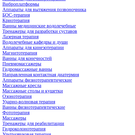
Виброплатформы
Аппараты для вытяжения позвоночника
БОС-терапия
Криотерапия
Ванны медицинские водолечебные
Тренажеры для разработки суставов
Лазерная терапия
Водолечебные кафедры и души
Аппараты для кинезотерапии
Магнитотерапия
Ванны для конечностей
Пневмомассажеры
Гидромассажные ванны
Направленная контактная диатермия
Аппараты физиотерапевтические
Массажные кресла
Массажные столы и кушетки
Озонотерапия
Ударно-волновая терапия
Ванны физиотерапевтические
Фототерапия
Массажеры
Тренажеры для реабилитации
Гидроколонотерапия
Ультразвуковая терапия