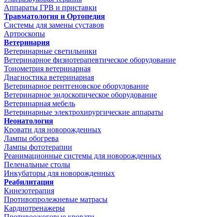
Аппараты ГРВ и приставки
Травматология и Ортопедия
Системы для замены суставов
Артроскопы
Ветеринария
Ветеринарные светильники
Ветеринарное физиотерапевтическое оборудование
Тонометрия ветеринарная
Диагностика ветеринарная
Ветеринарное рентгеновское оборудование
Ветеринарное эндоскопическое оборудование
Ветеринарная мебель
Ветеринарные электрохирургические аппараты
Неонатология
Кровати для новорожденных
Лампы обогрева
Лампы фототерапии
Реанимационные системы для новорожденных
Пеленальные столы
Инкубаторы для новорожденных
Реабилитация
Кинезотерапия
Противопролежневые матрасы
Кардиотренажеры
Противоожоговые кровати