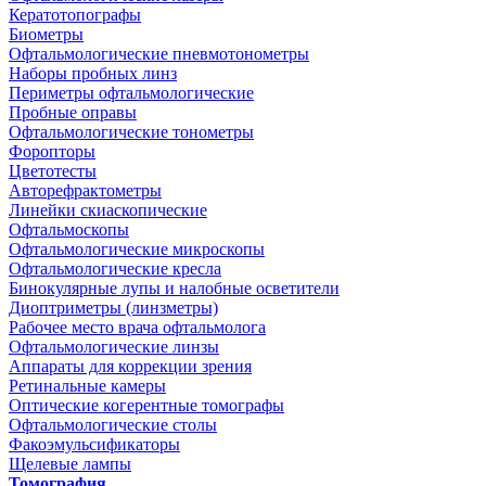
Кератотопографы
Биометры
Офтальмологические пневмотонометры
Наборы пробных линз
Периметры офтальмологические
Пробные оправы
Офтальмологические тонометры
Форопторы
Цветотесты
Авторефрактометры
Линейки скиаскопические
Офтальмоскопы
Офтальмологические микроскопы
Офтальмологические кресла
Бинокулярные лупы и налобные осветители
Диоптриметры (линзметры)
Рабочее место врача офтальмолога
Офтальмологические линзы
Аппараты для коррекции зрения
Ретинальные камеры
Оптические когерентные томографы
Офтальмологические столы
Факоэмульсификаторы
Щелевые лампы
Томография