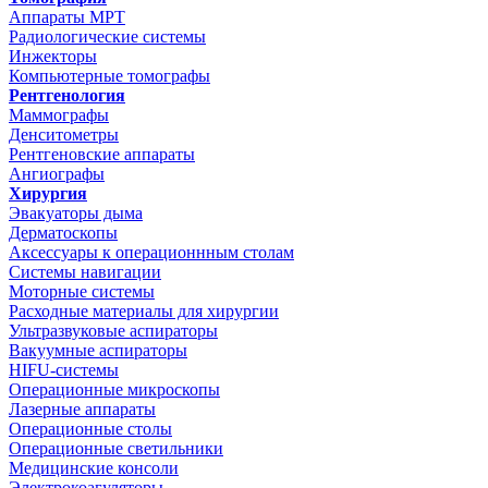
Аппараты МРТ
Радиологические системы
Инжекторы
Компьютерные томографы
Рентгенология
Маммографы
Денситометры
Рентгеновские аппараты
Ангиографы
Хирургия
Эвакуаторы дыма
Дерматоскопы
Аксессуары к операционнным столам
Системы навигации
Моторные системы
Расходные материалы для хирургии
Ультразвуковые аспираторы
Вакуумные аспираторы
HIFU-системы
Операционные микроскопы
Лазерные аппараты
Операционные столы
Операционные светильники
Медицинские консоли
Электрокоагуляторы