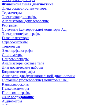
Функциональная диагностика
Электрокардиостимуляторы
Термометры
Электрокардиографы
Анализаторы допплеровские
Реографы
Суточные (холтеровские) мониторы АД
Электроэнцефалографы
Газоанализаторы
Стресс-системы
Тонометры
Эхоэнцефалографы
Спирометры
Нейромиографы
Анализаторы состава тела
Диагностические наборы
Бодиплетизмографы
Аппараты для функциональной диагностики
Суточные (холтеровские) мониторы ЭКГ
Капилляроскопы
Пульсоксиметры
Полисомнографы
ЛОР оборудование
Аудиометры